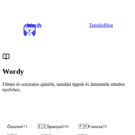
Wordy
Tanulás
Blog
Wordy
Blog
Filmes és sorozatos ajánlók, tanulási tippek és útmutatók minden
nyelvhez.
🇪🇸
🇫🇷
Összes
Spanyol
Francia
671
106
78