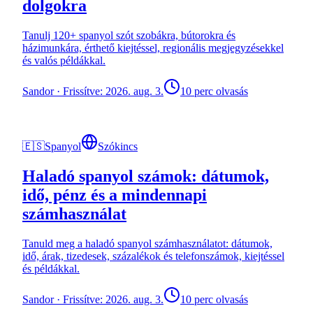
dolgokra
Tanulj 120+ spanyol szót szobákra, bútorokra és
házimunkára, érthető kiejtéssel, regionális megjegyzésekkel
és valós példákkal.
Sandor
·
Frissítve: 2026. aug. 3.
10 perc olvasás
🇪🇸
Spanyol
Szókincs
Haladó spanyol számok: dátumok,
idő, pénz és a mindennapi
számhasználat
Tanuld meg a haladó spanyol számhasználatot: dátumok,
idő, árak, tizedesek, százalékok és telefonszámok, kiejtéssel
és példákkal.
Sandor
·
Frissítve: 2026. aug. 3.
10 perc olvasás