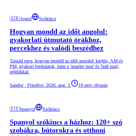
🇬🇧
Angol
Szókincs
Hogyan mondd az időt angolul:
gyakorlati útmutató órákhoz,
percekhez és valódi beszédhez
Tanuld meg, hogyan mondd az időt angolul: kiejtés, AM és
PM, gyakori fordulatok, mint a 'quarter past' és 'half past',
példákkal.
Sandor
·
Frissítve: 2026. aug. 3.
10 perc olvasás
🇪🇸
Spanyol
Szókincs
Spanyol szókincs a házhoz: 120+ szó
szobákra, bútorokra és otthoni