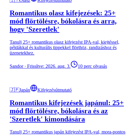
🇮🇹
Olasz
Kifejezésútmutató
Romantikus olasz kifejezések: 25+
mód flörtölésre, bókolásra és arra,
hogy 'Szeretlek'
Tanulj 25+ romantikus olasz kifejezést IPA-val, kiejtéssel,
példákkal és kulturális tippekkel flörthöz, randizáshoz és
üzenetekhez.
Sandor
·
Frissítve: 2026. aug. 3.
10 perc olvasás
🇯🇵
Japán
Kifejezésútmutató
Romantikus kifejezések japánul: 25+
mód flörtölésre, bókolásra és az
'Szeretlek' kimondására
Tanulj 25+ romantikus japán kifejezést IPA-val, mora-pontos