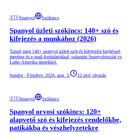
🇪🇸
Spanyol
Szókincs
Spanyol üzleti szókincs: 140+ szó és
kifejezés a munkához (2026)
Tanulj meg 140+ spanyol üzleti szót és kifejezést kiejtéssel,
meeting és e-mail fordulatokkal, valamint Spanyolország vs
Latin-Amerika tippekkel.
Sandor
·
Frissítve: 2026. aug. 3.
12 perc olvasás
🇪🇸
Spanyol
Szókincs
Spanyol orvosi szókincs: 120+
alapvető szó és kifejezés rendelőkbe,
patikákba és vészhelyzetekre