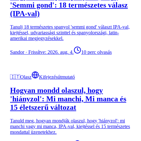
'Semmi gond': 18 természetes válasz
(IPA-val)
Tanulj 18 természetes spanyol 'semmi gond' választ IPA-val,
kiejtéssel, udvariassági szinttel és spanyolországi, latin-
amerikai megjegyzésekkel.
Sandor
·
Frissítve: 2026. aug. 4.
10 perc olvasás
🇮🇹
Olasz
Kifejezésútmutató
Hogyan mondd olaszul, hogy
'hiányzol': Mi manchi, Mi manca és
15 életszerű változat
Tanuld meg, hogyan mondják olaszul, hogy 'hiányzol': mi
manchi vagy mi manca, IPA-val, kiejtéssel és 15 természetes
mondattal üzenetekhez.