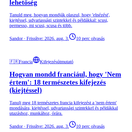
lehetőség
Tanuld meg, hogyan mondják olaszul, hogy 'elnézést',
kiejtéssel, udvariassági szintekkel és példákkal: scusi,
permesso, mi scusi, scusa és több.
Sandor
·
Frissítve: 2026. aug. 3.
10 perc olvasás
🇫🇷
Francia
Kifejezésútmutató
Hogyan mondd franciául, hogy 'Nem
értem': 18 természetes kifejezés
(kiejtéssel)
Tanulj meg 18 természetes francia kifejezést a 'nem értem'
mondására, kiejtéssel, udvariassági szintekkel és példákkal
utazáshoz, munkához, órára.
Sandor
·
Frissítve: 2026. aug. 3.
10 perc olvasás