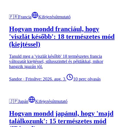
🇫🇷
Francia
Kifejezésútmutató
Hogyan mondd franciául, hogy
'viszlát később': 18 természetes mód
(kiejtéssel)
Tanuld meg a 'viszlát később' 18 természetes francia
változatát kiejtéssel, stílusszinttel és példákkal, mikor
hangzik igazán jól.
Sandor
·
Frissítve: 2026. aug. 3.
10 perc olvasás
🇯🇵
Japán
Kifejezésútmutató
Hogyan mondd japánul, hogy 'majd
találkozunk': 15 természetes mód