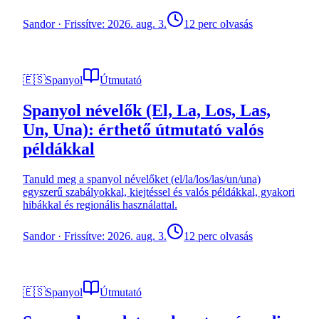
Sandor
·
Frissítve: 2026. aug. 3.
12 perc olvasás
🇪🇸
Spanyol
Útmutató
Spanyol névelők (El, La, Los, Las,
Un, Una): érthető útmutató valós
példákkal
Tanuld meg a spanyol névelőket (el/la/los/las/un/una)
egyszerű szabályokkal, kiejtéssel és valós példákkal, gyakori
hibákkal és regionális használattal.
Sandor
·
Frissítve: 2026. aug. 3.
12 perc olvasás
🇪🇸
Spanyol
Útmutató