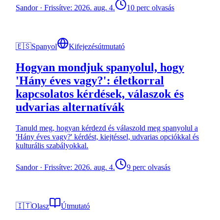
Sandor
·
Frissítve: 2026. aug. 4.
10 perc olvasás
🇪🇸
Spanyol
Kifejezésútmutató
Hogyan mondjuk spanyolul, hogy
'Hány éves vagy?': életkorral
kapcsolatos kérdések, válaszok és
udvarias alternatívák
Tanuld meg, hogyan kérdezd és válaszold meg spanyolul a
'Hány éves vagy?' kérdést, kiejtéssel, udvarias opciókkal és
kulturális szabályokkal.
Sandor
·
Frissítve: 2026. aug. 4.
9 perc olvasás
🇮🇹
Olasz
Útmutató