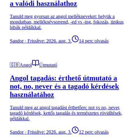
a valódi használathoz
Tanuld meg gyorsan az angol mellékneveket: helyük a
mondatban, melléknévsorrend, -ed vs -ing, fokozás, tipikus
hibák példákkal.
Sandor
·
Frissítve: 2026. aug. 3.
14 perc olvasás
🇬🇧
Angol
Útmutató
Angol tagadás: érthető útmutató a
not, no, never és a tagadó kérdések
használatához
Tanuld meg az angol tagadást érthetően: not vs no, never,
tagadó kérdések, kettős tagadás és természetes rövidítések,
példákkal.
Sandor
·
Frissítve: 2026. aug. 3.
12 perc olvasás