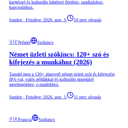
kiejtéssel és kulturális háttérrel flörthöz, randizáshoz,
kapcsolathoz.
Sandor
·
Frissítve: 2026. aug. 3.
10 perc olvasás
🇩🇪
Német
Szókincs
Német üzleti szókincs: 120+ szó és
kifejezés a munkához (2026)
Tanuld meg a 120+ alapvető német üzleti szót és kifejezést
IPA-val, valós példákkal és kulturális tippekkel
meetingekhez, e-mailekhez.
Sandor
·
Frissítve: 2026. aug. 3.
11 perc olvasás
🇫🇷
Francia
Szókincs