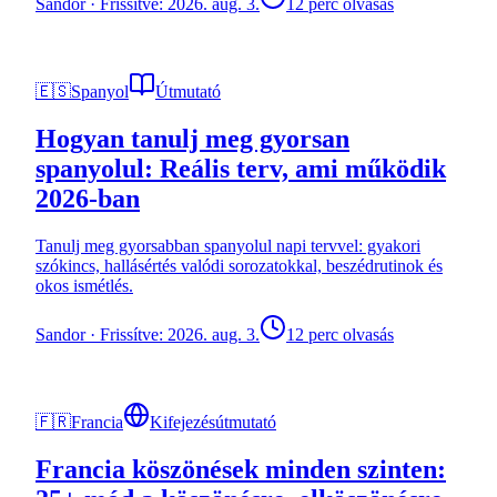
Sandor
·
Frissítve: 2026. aug. 3.
12 perc olvasás
🇪🇸
Spanyol
Útmutató
Hogyan tanulj meg gyorsan
spanyolul: Reális terv, ami működik
2026-ban
Tanulj meg gyorsabban spanyolul napi tervvel: gyakori
szókincs, hallásértés valódi sorozatokkal, beszédrutinok és
okos ismétlés.
Sandor
·
Frissítve: 2026. aug. 3.
12 perc olvasás
🇫🇷
Francia
Kifejezésútmutató
Francia köszönések minden szinten: