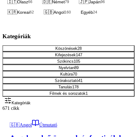
🇮🇹
🇩🇪
🇯🇵
Olasz
Német
Japán
66
79
96
🇰🇷
🇬🇧
Koreai
Angol
Egyéb
62
160
24
Kategóriák
Köszönések
28
Kifejezések
147
Szókincs
105
Nyelvtan
89
Kultúra
70
Szórakoztató
41
Tanulás
178
Filmek és sorozatok
1
Kategóriák
671 cikk
🇬🇧
Angol
Útmutató