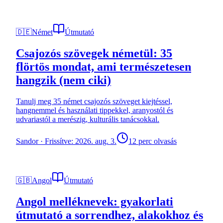
🇩🇪
Német
Útmutató
Csajozós szövegek németül: 35
flörtös mondat, ami természetesen
hangzik (nem ciki)
Tanulj meg 35 német csajozós szöveget kiejtéssel,
hangnemmel és használati tippekkel, aranyostól és
udvariastól a merészig, kulturális tanácsokkal.
Sandor
·
Frissítve: 2026. aug. 3.
12 perc olvasás
🇬🇧
Angol
Útmutató
Angol melléknevek: gyakorlati
útmutató a sorrendhez, alakokhoz és