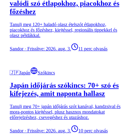
valódi szó étlapokhoz, piacokhoz és
főzéshez
Tanulj meg 120+ haladó olasz ételszót étlapokhoz,
piacokhoz és főzéshez, kiejtéssel, regionális tippekkel és
olasz példákkal.
Sandor
·
Frissítve: 2026. aug. 3.
11 perc olvasás
🇯🇵
Japán
Szókincs
Japán időjárás szókincs: 70+ szó és
kifejezés, amit naponta hallasz
Tanulj meg 70+ japán időjárás szót kanával, kandzsival és
mora-pontos kiejtéssel, plusz hasznos mondatokat
előrejelzéshez, csevegéshez és utazáshoz.
Sandor
·
Frissítve: 2026. aug. 3.
10 perc olvasás