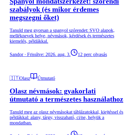
Spanyol mondatszerkezet: szórendi
szabályok (és mikor érdemes
megszegni őket)
Tanuld meg gyorsan a spanyol szórendet: SVO alapok,
melléknevek helye, névmások, kérdések és természetes
kiemelés, példákkal.
Sandor
·
Frissítve: 2026. aug. 3.
12 perc olvasás
🇮🇹
Olasz
Útmutató
Olasz névmások: gyakorlati
útmutató a természetes használathoz
Tanuld meg az olasz névmásokat táblázatokkal, kiejtéssel és
példákkal: alany, tárgy, visszaható, ci/ne, helyük a
mondatban.