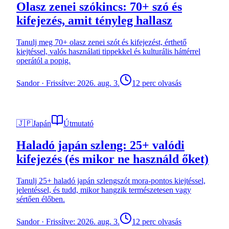
Olasz zenei szókincs: 70+ szó és
kifejezés, amit tényleg hallasz
Tanulj meg 70+ olasz zenei szót és kifejezést, érthető
kiejtéssel, valós használati tippekkel és kulturális háttérrel
operától a popig.
Sandor
·
Frissítve: 2026. aug. 3.
12 perc olvasás
🇯🇵
Japán
Útmutató
Haladó japán szleng: 25+ valódi
kifejezés (és mikor ne használd őket)
Tanulj 25+ haladó japán szlengszót mora-pontos kiejtéssel,
jelentéssel, és tudd, mikor hangzik természetesen vagy
sértően élőben.
Sandor
·
Frissítve: 2026. aug. 3.
12 perc olvasás