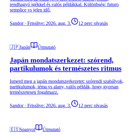
rendhagyó igékkel és valós példákkal. Különbség: futuro
semplice vs jelen idő.
Sandor
·
Frissítve: 2026. aug. 3.
12 perc olvasás
🇯🇵
Japán
Útmutató
Japán mondatszerkezet: szórend,
partikulumok és természetes ritmus
Ismerd meg a japán mondatszerkezetet: szórendi szabályok,
partikulumok, téma vs alany, valós példák, hogy gyorsan
természetesen fogalmazz.
Sandor
·
Frissítve: 2026. aug. 3.
12 perc olvasás
🇪🇸
Spanyol
Útmutató