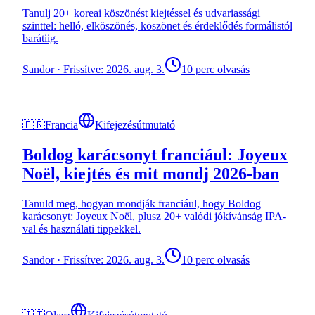
Tanulj 20+ koreai köszönést kiejtéssel és udvariassági
szinttel: helló, elköszönés, köszönet és érdeklődés formálistól
barátiig.
Sandor
·
Frissítve: 2026. aug. 3.
10 perc olvasás
🇫🇷
Francia
Kifejezésútmutató
Boldog karácsonyt franciául: Joyeux
Noël, kiejtés és mit mondj 2026-ban
Tanuld meg, hogyan mondják franciául, hogy Boldog
karácsonyt: Joyeux Noël, plusz 20+ valódi jókívánság IPA-
val és használati tippekkel.
Sandor
·
Frissítve: 2026. aug. 3.
10 perc olvasás