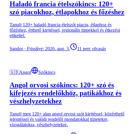
Haladó francia ételszókincs: 120+
szó piacokhoz, étlapokhoz és főzéshez
Tanulj 120+ haladó francia ételszót piacra, étlaphoz és
főzéshez, érthető kiejtéssel, regionális tippekkel és étkezési
etikettel.
Sandor
·
Frissítve: 2026. aug. 3.
11 perc olvasás
🇬🇧
Angol
Szókincs
Angol orvosi szókincs: 120+ szó és
kifejezés rendelőkhöz, patikákhoz és
vészhelyzetekhez
Tanulj meg 120+ alap angol orvosi szót kiejtéssel, közérthető
jelentéssel és valódi rendelői mondatokkal tünetekre,
vizsgálatokra, vészhelyzetekre.