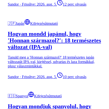
Sandor
·
Frissítve: 2026. aug. 5.
12 perc olvasás
🇯🇵
Japán
Kifejezésútmutató
Hogyan mondd japánul, hogy
'Honnan származol?': 18 természetes
változat (IPA-val)
Tanuld meg a 'Honnan származol?' 18 természetes japán
változatát IPA-val, kiejtéssel, udvarias és laza formákkal,
plusz válaszmintákkal.
Sandor
·
Frissítve: 2026. aug. 5.
10 perc olvasás
🇪🇸
Spanyol
Kifejezésútmutató
Hogyan mondjuk spanyolul, hogy