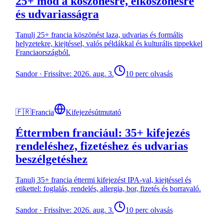
25+ mód a köszönésre, elköszönésre
és udvariasságra
Tanulj 25+ francia köszönést laza, udvarias és formális
helyzetekre, kiejtéssel, valós példákkal és kulturális tippekkel
Franciaországból.
Sandor
·
Frissítve: 2026. aug. 3.
10 perc olvasás
🇫🇷
Francia
Kifejezésútmutató
Éttermben franciául: 35+ kifejezés
rendeléshez, fizetéshez és udvarias
beszélgetéshez
Tanulj 35+ francia éttermi kifejezést IPA-val, kiejtéssel és
etikettel: foglalás, rendelés, allergia, bor, fizetés és borravaló.
Sandor
·
Frissítve: 2026. aug. 3.
10 perc olvasás