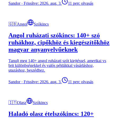
Sandor
·
Frissítve: 2026. aug. 3.
11 perc olvasás
🇬🇧
Angol
Szókincs
Angol ruházati szókincs: 140+ szó
ruhákhoz, cipőkhöz és kiegészítőkhöz
magyar anyanyelvűeknek
Tanulj meg 140+ angol ruházati szót kiejtéssel, amerikai vs
brit különbségekkel és valós példákkal vásárláshoz,
utazáshoz, beszédhez.
Sandor
·
Frissítve: 2026. aug. 3.
11 perc olvasás
🇮🇹
Olasz
Szókincs
Haladó olasz ételszókincs: 120+