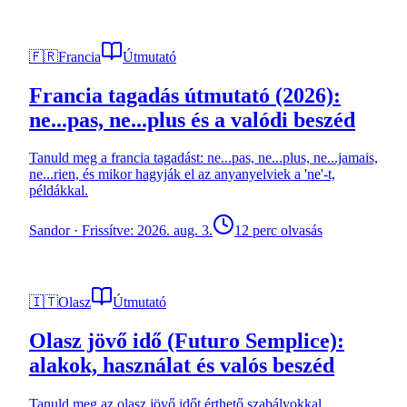
🇫🇷
Francia
Útmutató
Francia tagadás útmutató (2026):
ne...pas, ne...plus és a valódi beszéd
Tanuld meg a francia tagadást: ne...pas, ne...plus, ne...jamais,
ne...rien, és mikor hagyják el az anyanyelviek a 'ne'-t,
példákkal.
Sandor
·
Frissítve: 2026. aug. 3.
12 perc olvasás
🇮🇹
Olasz
Útmutató
Olasz jövő idő (Futuro Semplice):
alakok, használat és valós beszéd
Tanuld meg az olasz jövő időt érthető szabályokkal,