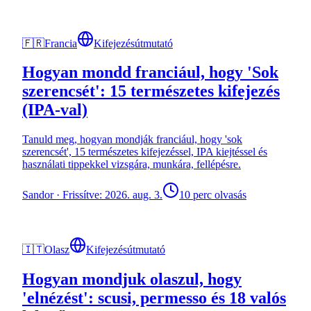
🇫🇷
Francia
Kifejezésútmutató
Hogyan mondd franciául, hogy 'Sok
szerencsét': 15 természetes kifejezés
(IPA-val)
Tanuld meg, hogyan mondják franciául, hogy 'sok
szerencsét', 15 természetes kifejezéssel, IPA kiejtéssel és
használati tippekkel vizsgára, munkára, fellépésre.
Sandor
·
Frissítve: 2026. aug. 3.
10 perc olvasás
🇮🇹
Olasz
Kifejezésútmutató
Hogyan mondjuk olaszul, hogy
'elnézést': scusi, permesso és 18 valós