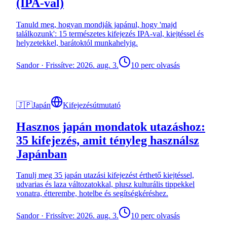
(IPA-val)
Tanuld meg, hogyan mondják japánul, hogy 'majd
találkozunk': 15 természetes kifejezés IPA-val, kiejtéssel és
helyzetekkel, barátoktól munkahelyig.
Sandor
·
Frissítve: 2026. aug. 3.
10 perc olvasás
🇯🇵
Japán
Kifejezésútmutató
Hasznos japán mondatok utazáshoz:
35 kifejezés, amit tényleg használsz
Japánban
Tanulj meg 35 japán utazási kifejezést érthető kiejtéssel,
udvarias és laza változatokkal, plusz kulturális tippekkel
vonatra, étterembe, hotelbe és segítségkéréshez.
Sandor
·
Frissítve: 2026. aug. 3.
10 perc olvasás