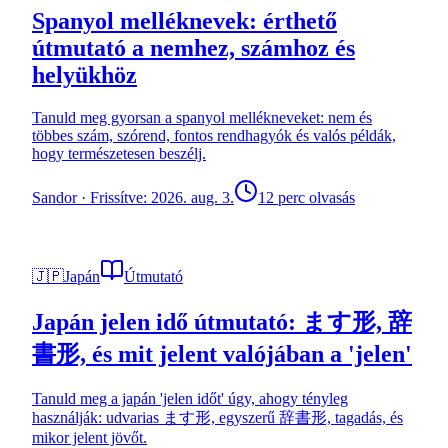
Spanyol melléknevek: érthető
útmutató a nemhez, számhoz és
helyükhöz
Tanuld meg gyorsan a spanyol mellékneveket: nem és
többes szám, szórend, fontos rendhagyók és valós példák,
hogy természetesen beszélj.
Sandor
·
Frissítve: 2026. aug. 3.
12 perc olvasás
🇯🇵
Japán
Útmutató
Japán jelen idő útmutató: ます形, 辞
書形, és mit jelent valójában a 'jelen'
Tanuld meg a japán 'jelen időt' úgy, ahogy tényleg
használják: udvarias ます形, egyszerű 辞書形, tagadás, és
mikor jelent jövőt.