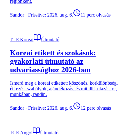
régiónként.
Sandor
·
Frissítve: 2026. aug. 6.
11 perc olvasás
🇰🇷
Koreai
Útmutató
Koreai etikett és szokások:
gyakorlati útmutató az
udvariassághoz 2026-ban
Ismerd meg a koreai etikettet: köszönés, korkülönbség,
étkezési szabályok, ajándékozás, és mit illik utazáskor,
munkában, randin.
Sandor
·
Frissítve: 2026. aug. 6.
12 perc olvasás
🇬🇧
Angol
Útmutató