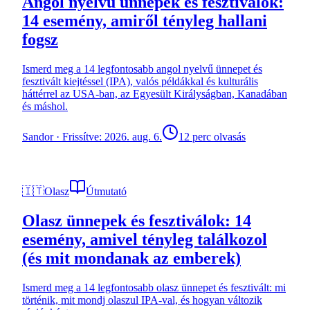
Angol nyelvű ünnepek és fesztiválok:
14 esemény, amiről tényleg hallani
fogsz
Ismerd meg a 14 legfontosabb angol nyelvű ünnepet és
fesztivált kiejtéssel (IPA), valós példákkal és kulturális
háttérrel az USA-ban, az Egyesült Királyságban, Kanadában
és máshol.
Sandor
·
Frissítve: 2026. aug. 6.
12 perc olvasás
🇮🇹
Olasz
Útmutató
Olasz ünnepek és fesztiválok: 14
esemény, amivel tényleg találkozol
(és mit mondanak az emberek)
Ismerd meg a 14 legfontosabb olasz ünnepet és fesztivált: mi
történik, mit mondj olaszul IPA-val, és hogyan változik