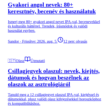
Gyakori angol nevek: 80+
keresztnév, becenév és használatuk
Ismerj meg 80+ gyakori angol nevet IPA-val, becenevekkel
és kulturális háttérrel. Trendek, írásmódok és valódi
használat egyben.
Sandor
·
Frissítve: 2026. aug. 5.
12 perc olvasás
🇮🇹
Olasz
Útmutató
Csillagjegyek olaszul: nevek, kiejtés,
dátumok és hogyan beszélnek az
olaszok az asztrológiáról
Tanuld meg a 12 csillagjegyet olaszul IPA-val, kiejtéssel és
dátumokkal, plusz valódi olasz kifejezésekkel horoszkóphoz
és kompatibilitáshoz.