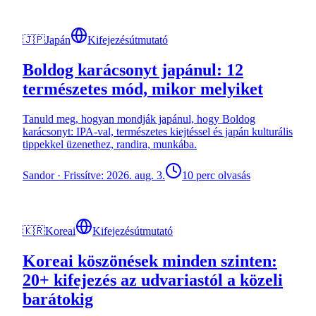
🇯🇵
Japán
Kifejezésútmutató
Boldog karácsonyt japánul: 12
természetes mód, mikor melyiket
Tanuld meg, hogyan mondják japánul, hogy Boldog
karácsonyt: IPA-val, természetes kiejtéssel és japán kulturális
tippekkel üzenethez, randira, munkába.
Sandor
·
Frissítve: 2026. aug. 3.
10 perc olvasás
🇰🇷
Koreai
Kifejezésútmutató
Koreai köszönések minden szinten:
20+ kifejezés az udvariastól a közeli
barátokig