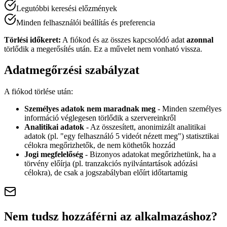
Legutóbbi keresési előzmények
Minden felhasználói beállítás és preferencia
Törlési időkeret:
A fiókod és az összes kapcsolódó adat
azonnal
törlődik a megerősítés után. Ez a művelet nem vonható vissza.
Adatmegőrzési szabályzat
A fiókod törlése után:
Személyes adatok nem maradnak meg
-
Minden személyes
információ véglegesen törlődik a szervereinkről
Analitikai adatok
-
Az összesített, anonimizált analitikai
adatok (pl. "egy felhasználó 5 videót nézett meg") statisztikai
célokra megőrizhetők, de nem köthetők hozzád
Jogi megfelelőség
-
Bizonyos adatokat megőrizhetünk, ha a
törvény előírja (pl. tranzakciós nyilvántartások adózási
célokra), de csak a jogszabályban előírt időtartamig
Nem tudsz hozzáférni az alkalmazáshoz?