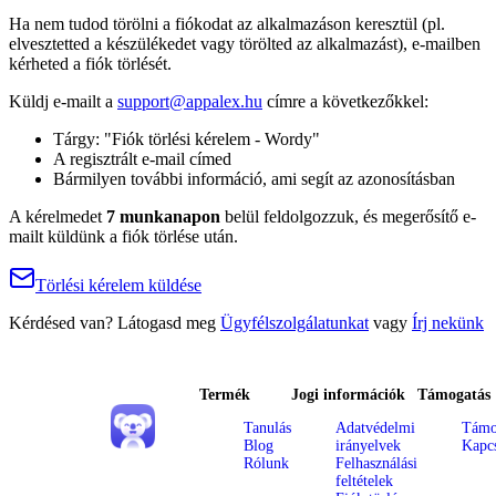
Ha nem tudod törölni a fiókodat az alkalmazáson keresztül (pl.
elvesztetted a készülékedet vagy törölted az alkalmazást), e-mailben
kérheted a fiók törlését.
Küldj e-mailt a
support@appalex.hu
címre a következőkkel:
Tárgy: "Fiók törlési kérelem - Wordy"
A regisztrált e-mail címed
Bármilyen további információ, ami segít az azonosításban
A kérelmedet
7 munkanapon
belül feldolgozzuk, és megerősítő e-
mailt küldünk a fiók törlése után.
Törlési kérelem küldése
Kérdésed van? Látogasd meg
Ügyfélszolgálatunkat
vagy
Írj nekünk
Termék
Jogi információk
Támogatás
Tanulás
Adatvédelmi
Támo
Blog
irányelvek
Kapcs
Rólunk
Felhasználási
feltételek