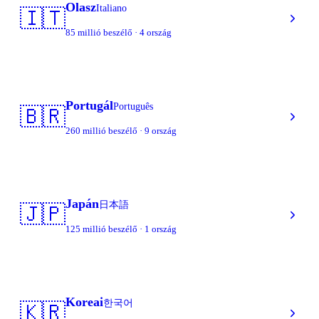
Olasz
Italiano
🇮🇹
85 millió beszélő · 4 ország
Portugál
Português
🇧🇷
260 millió beszélő · 9 ország
Japán
日本語
🇯🇵
125 millió beszélő · 1 ország
Koreai
한국어
🇰🇷