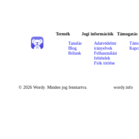
Termék
Jogi információk
Támogatás
Tanulás
Adatvédelmi
Támo
Blog
irányelvek
Kapcs
Rólunk
Felhasználási
feltételek
Fiók törlése
© 2026 Wordy. Minden jog fenntartva.
wordy.info