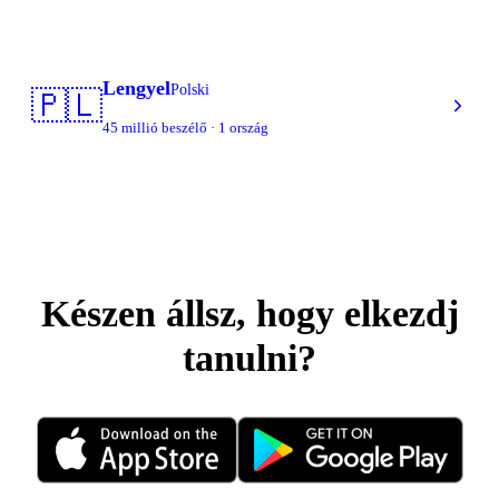
Lengyel
Polski
🇵🇱
45 millió beszélő · 1 ország
Készen állsz, hogy elkezdj
tanulni?