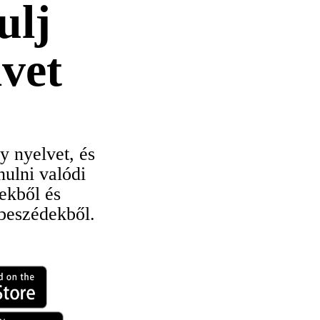
ulj
lvet
y nyelvet, és
nulni valódi
tekből és
beszédekből.