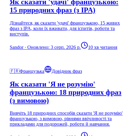
Як сказати 'удачі' французькою:
15 природних фраз (з IPA)
Дізнайтеся, як сказати 'удачі' французькою, 15 живих
фраз з IPA, коли їх вживати, для іспитів, роботи та
виступів.
Sandor
·
Оновлено: 3 серп. 2026 р.
10 хв читання
🇫🇷
Французька
Довідник фраз
Як сказати 'Я не розумію'
французькою: 18 природних фраз
(з вимовою)
Вивчіть 18 природних способів сказати 'Я не розумію'
французькою, з вимовою, рівнями ввічливості та
прикладами для подорожей, роботи й навчання.