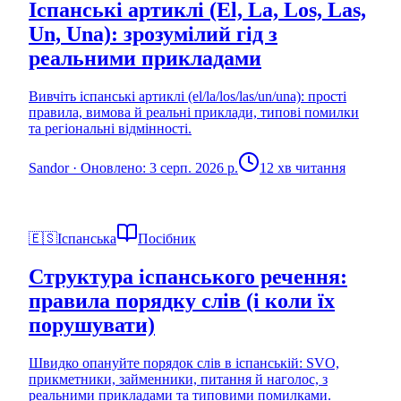
Іспанські артиклі (El, La, Los, Las,
Un, Una): зрозумілий гід з
реальними прикладами
Вивчіть іспанські артиклі (el/la/los/las/un/una): прості
правила, вимова й реальні приклади, типові помилки
та регіональні відмінності.
Sandor
·
Оновлено: 3 серп. 2026 р.
12 хв читання
🇪🇸
Іспанська
Посібник
Структура іспанського речення:
правила порядку слів (і коли їх
порушувати)
Швидко опануйте порядок слів в іспанській: SVO,
прикметники, займенники, питання й наголос, з
реальними прикладами та типовими помилками.