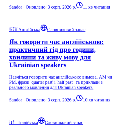
Sandor
·
Оновлено: 3 серп. 2026 р.
11 хв читання
🇬🇧
Англійська
Словниковий запас
Як говорити час англійською:
практичний гід про години,
хвилини та живу мову для
Ukrainian speakers
Навчіться говорити час англійською: вимова, AM чи
PM, фрази 'quarter past' і 'half past', та приклади з
реального мовлення для Ukrainian speakers.
Sandor
·
Оновлено: 3 серп. 2026 р.
10 хв читання
🇮🇹
Італійська
Словниковий запас