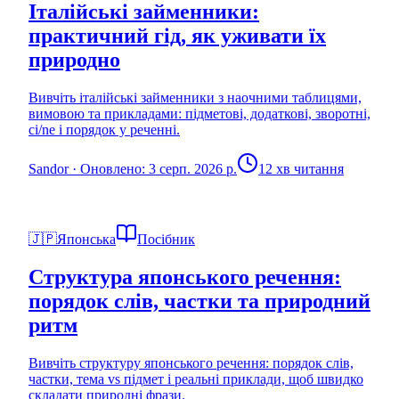
Італійські займенники:
практичний гід, як уживати їх
природно
Вивчіть італійські займенники з наочними таблицями,
вимовою та прикладами: підметові, додаткові, зворотні,
ci/ne і порядок у реченні.
Sandor
·
Оновлено: 3 серп. 2026 р.
12 хв читання
🇯🇵
Японська
Посібник
Структура японського речення:
порядок слів, частки та природний
ритм
Вивчіть структуру японського речення: порядок слів,
частки, тема vs підмет і реальні приклади, щоб швидко
складати природні фрази.