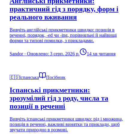
Англійські прикметники:
практичний гід з порядку, форм і
реального вживання
Вивчіть англійські прикметники швидко: позиція в
реченні, порядок, -ed чи -ing, порівняльні й найвищі
форми та типові помилки, з прикладами.
Sandor
·
Оновлено: 3 серп. 2026 р.
14 хв читання
🇪🇸
Іспанська
Посібник
Іспанські прикметники:
зрозумілий гід з роду, числа та
позиції в реченні
Вивчіть іспанські прикметники швидко: рід і множина,
позиція в реченні, важливі винятки та приклади, щоб
звучати природно в розмові.