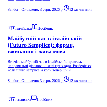
Sandor
·
Оновлено: 3 серп. 2026 р.
12 хв читання
🇮🇹
Італійська
Посібник
Майбутній час в італійській
(Futuro Semplice): форми,
вживання і жива мова
Вивчіть майбутній час в італійській: правила,
неправильні дієслова й живі приклади. Розберіться,
коли futuro semplice, а коли теперішній.
Sandor
·
Оновлено: 3 серп. 2026 р.
12 хв читання
🇪🇸
Іспанська
Посібник