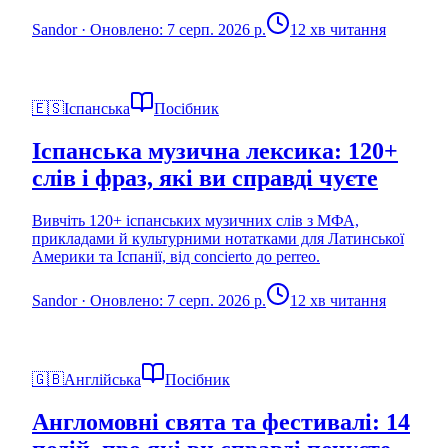
Sandor
·
Оновлено: 7 серп. 2026 р.
12 хв читання
🇪🇸
Іспанська
Посібник
Іспанська музична лексика: 120+
слів і фраз, які ви справді чуєте
Вивчіть 120+ іспанських музичних слів з МФА,
прикладами й культурними нотатками для Латинської
Америки та Іспанії, від concierto до perreo.
Sandor
·
Оновлено: 7 серп. 2026 р.
12 хв читання
🇬🇧
Англійська
Посібник
Англомовні свята та фестивалі: 14