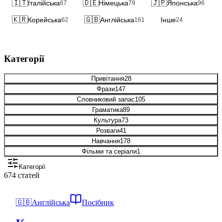
🇮🇹
🇩🇪
🇯🇵
Італійська
Німецька
Японська
67
79
96
🇰🇷
🇬🇧
Корейська
Англійська
Інше
62
161
24
Категорії
Привітання
28
Фрази
147
Словниковий запас
105
Граматика
89
Культура
73
Розваги
41
Навчання
178
Фільми та серіали
1
Категорії
674 статей
🇬🇧
Англійська
Посібник