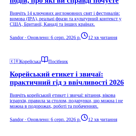
подій, про які ви справді почуєте
Вивчіть 14 ключових англомовних свят і фестивалів:
вимова (IPA), реальні фрази та культурний контекст у
США, Британії, Канаді та інших країнах.
Sandor
·
Оновлено: 6 серп. 2026 р.
12 хв читання
🇰🇷
Корейська
Посібник
Корейський етикет і звичаї:
практичний гід з ввічливості 2026
Вивчіть корейський етикет і звичаї: вітання, вікова
ієрархія, правила за столом, подарунки, що можна і не
можна в подорожах, роботі та побаченнях.
Sandor
·
Оновлено: 6 серп. 2026 р.
12 хв читання