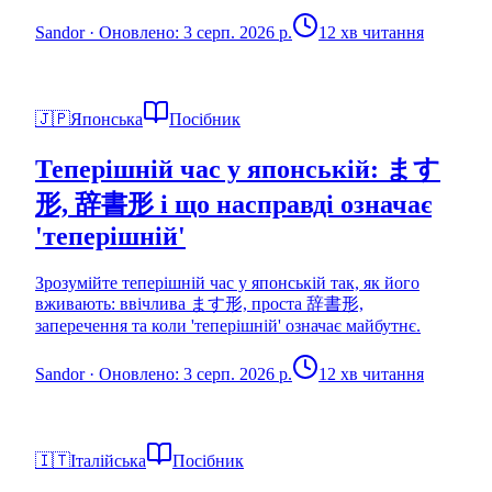
Sandor
·
Оновлено: 3 серп. 2026 р.
12 хв читання
🇯🇵
Японська
Посібник
Теперішній час у японській: ます
形, 辞書形 і що насправді означає
'теперішній'
Зрозумійте теперішній час у японській так, як його
вживають: ввічлива ます形, проста 辞書形,
заперечення та коли 'теперішній' означає майбутнє.
Sandor
·
Оновлено: 3 серп. 2026 р.
12 хв читання
🇮🇹
Італійська
Посібник