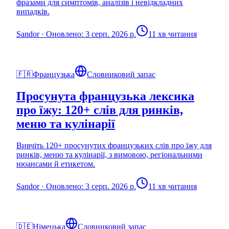
фразами для симптомів, аналізів і невідкладних
випадків.
Sandor
·
Оновлено: 3 серп. 2026 р.
11 хв читання
🇫🇷
Французька
Словниковий запас
Просунута французька лексика
про їжу: 120+ слів для ринків,
меню та кулінарії
Вивчіть 120+ просунутих французьких слів про їжу для
ринків, меню та кулінарії, з вимовою, регіональними
нюансами й етикетом.
Sandor
·
Оновлено: 3 серп. 2026 р.
11 хв читання
🇩🇪
Німецька
Словниковий запас