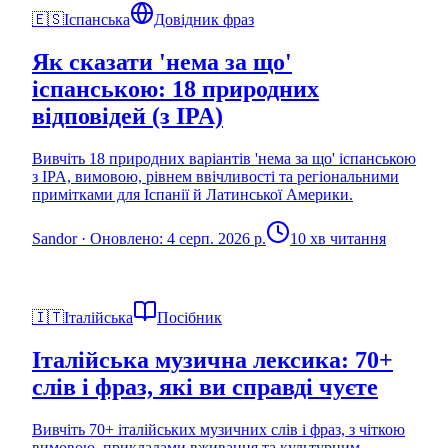
🇪🇸
Іспанська
Довідник фраз
Як сказати 'нема за що'
іспанською: 18 природних
відповідей (з IPA)
Вивчіть 18 природних варіантів 'нема за що' іспанською
з IPA, вимовою, рівнем ввічливості та регіональними
примітками для Іспанії й Латинської Америки.
Sandor
·
Оновлено: 4 серп. 2026 р.
10 хв читання
🇮🇹
Італійська
Посібник
Італійська музична лексика: 70+
слів і фраз, які ви справді чуєте
Вивчіть 70+ італійських музичних слів і фраз, з чіткою
вимовою, прикладами вживання та культурним