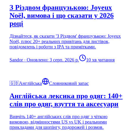
З Різдвом французькою: Joyeux
Noël, вимова і що сказати у 2026
році
Дізнайтеся, як сказати 'З Різдвом' французькою: Joyeux
Noël, плюс 20+ реальних привітань для листівок,
повідомлень і роботи з IPA та примітками.
Sandor
·
Оновлено: 3 серп. 2026 р.
10 хв читання
🇬🇧
Англійська
Словниковий запас
Англійська лексика про одяг: 140+
слів про одяг, взуття та аксесуари
Вивчіть 140+ англійських слів про одяг з чіткою
вимовою, відмінностями US vs UK і реальними
прикладами для шопінгу, подорожей і розмов.