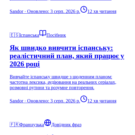
Sandor
·
Оновлено: 3 серп. 2026 р.
12 хв читання
🇪🇸
Іспанська
Посібник
Як швидко вивчити іспанську:
реалістичний план, який працює у
2026 році
Вивчайте іспанську швидше з щоденним планом:
частотна лексика, аудіювання на реальних серіалах,
розмовні рутини та розумне повторення.
Sandor
·
Оновлено: 3 серп. 2026 р.
12 хв читання
🇫🇷
Французька
Довідник фраз