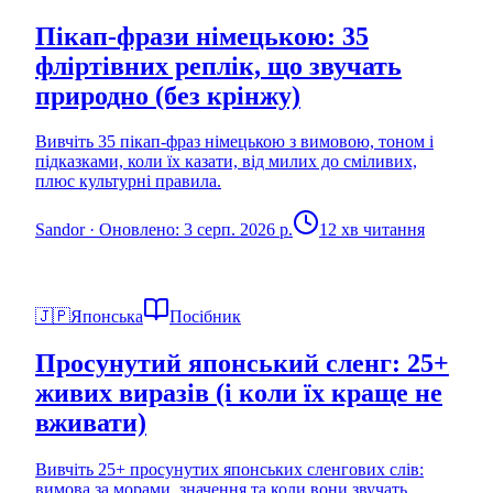
Пікап-фрази німецькою: 35
фліртівних реплік, що звучать
природно (без крінжу)
Вивчіть 35 пікап-фраз німецькою з вимовою, тоном і
підказками, коли їх казати, від милих до сміливих,
плюс культурні правила.
Sandor
·
Оновлено: 3 серп. 2026 р.
12 хв читання
🇯🇵
Японська
Посібник
Просунутий японський сленг: 25+
живих виразів (і коли їх краще не
вживати)
Вивчіть 25+ просунутих японських сленгових слів:
вимова за морами, значення та коли вони звучать