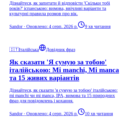
Дізнайтеся, як запитати й відповісти 'Скільки тобі
років?' іспанською: вимова, ввічливі варіанти та
культурні правила розмов про вік.
Sandor
·
Оновлено: 4 серп. 2026 р.
9 хв читання
🇮🇹
Італійська
Довідник фраз
Як сказати 'Я сумую за тобою'
італійською: Mi manchi, Mi manca
та 15 живих варіантів
Дізнайтеся, як сказати 'я сумую за тобою' італійською:
mi manchi чи mi manca, IPA, вимова та 15 природних
фраз для повідомлень і кохання.
Sandor
·
Оновлено: 4 серп. 2026 р.
10 хв читання