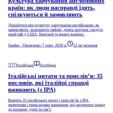
Культура харчування англомовних
країн: як люди насправді їдять,
спілкуються й замовляють
Дізнайтеся про культуру харчування англійською: як
замовляють, залишають чайові, ділять рахунок і ведуть
small talk у США, Британії та інших країнах.
Sandor
·
Оновлено: 7 серп. 2026 р.
12 хв читання
🇮🇹
Італійська
Посібник
Італійські цитати та прислів’я: 35
висловів, які італійці справді
вживають (з IPA)
Вивчіть 35 італійських цитат і прислів’їв з IPA,
значенням і прикладами вживання, від щоденних порад
до кохання, удачі та сім’ї.