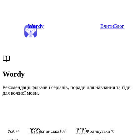
Wordy
Вчити
Блог
Wordy
Blog
Рекомендації фільмів і серіалів, поради для навчання та гіди
для кожної мови.
🇪🇸
🇫🇷
Усі
Іспанська
Французька
674
107
78