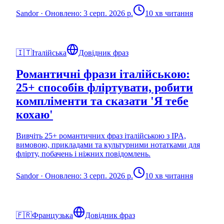
Sandor
·
Оновлено: 3 серп. 2026 р.
10 хв читання
🇮🇹
Італійська
Довідник фраз
Романтичні фрази італійською:
25+ способів фліртувати, робити
компліменти та сказати 'Я тебе
кохаю'
Вивчіть 25+ романтичних фраз італійською з IPA,
вимовою, прикладами та культурними нотатками для
флірту, побачень і ніжних повідомлень.
Sandor
·
Оновлено: 3 серп. 2026 р.
10 хв читання
🇫🇷
Французька
Довідник фраз