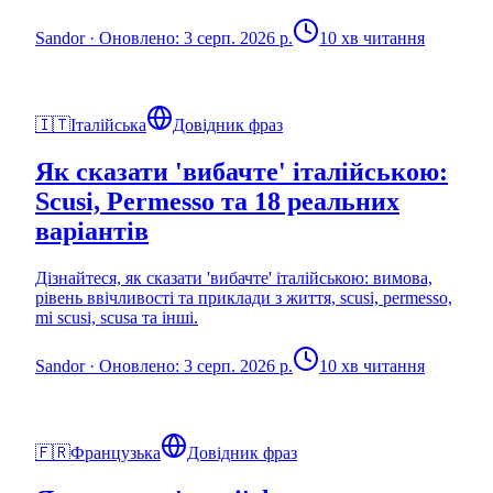
Sandor
·
Оновлено: 3 серп. 2026 р.
10 хв читання
🇮🇹
Італійська
Довідник фраз
Як сказати 'вибачте' італійською:
Scusi, Permesso та 18 реальних
варіантів
Дізнайтеся, як сказати 'вибачте' італійською: вимова,
рівень ввічливості та приклади з життя, scusi, permesso,
mi scusi, scusa та інші.
Sandor
·
Оновлено: 3 серп. 2026 р.
10 хв читання
🇫🇷
Французька
Довідник фраз