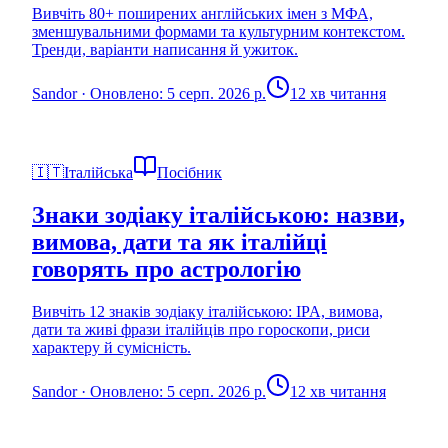
Вивчіть 80+ поширених англійських імен з МФА,
зменшувальними формами та культурним контекстом.
Тренди, варіанти написання й ужиток.
Sandor
·
Оновлено: 5 серп. 2026 р.
12 хв читання
🇮🇹
Італійська
Посібник
Знаки зодіаку італійською: назви,
вимова, дати та як італійці
говорять про астрологію
Вивчіть 12 знаків зодіаку італійською: IPA, вимова,
дати та живі фрази італійців про гороскопи, риси
характеру й сумісність.
Sandor
·
Оновлено: 5 серп. 2026 р.
12 хв читання