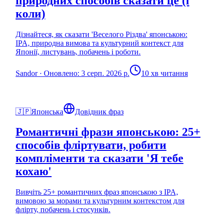
природних способів сказати це (і
коли)
Дізнайтеся, як сказати 'Веселого Різдва' японською:
IPA, природна вимова та культурний контекст для
Японії, листувань, побачень і роботи.
Sandor
·
Оновлено: 3 серп. 2026 р.
10 хв читання
🇯🇵
Японська
Довідник фраз
Романтичні фрази японською: 25+
способів фліртувати, робити
компліменти та сказати 'Я тебе
кохаю'
Вивчіть 25+ романтичних фраз японською з IPA,
вимовою за морами та культурним контекстом для
флірту, побачень і стосунків.