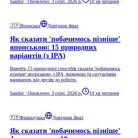
Sandor
·
Оновлено: 3 серп. 2026 р.
10 хв читання
🇯🇵
Японська
Довідник фраз
Як сказати 'побачимось пізніше'
японською: 15 природних
варіантів (з IPA)
Вивчіть 15 природних способів сказати 'побачимось
пізніше' японською, з IPA, вимовою та ситуаціями
вживання, від друзів до роботи.
Sandor
·
Оновлено: 3 серп. 2026 р.
10 хв читання
🇫🇷
Французька
Довідник фраз
Як сказати 'побачимось пізніше'