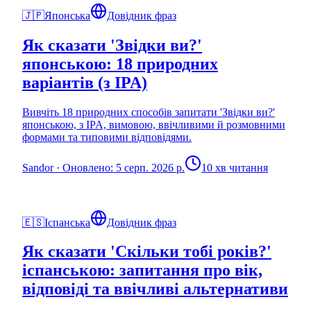
🇯🇵
Японська
Довідник фраз
Як сказати 'Звідки ви?'
японською: 18 природних
варіантів (з IPA)
Вивчіть 18 природних способів запитати 'Звідки ви?'
японською, з IPA, вимовою, ввічливими й розмовними
формами та типовими відповідями.
Sandor
·
Оновлено: 5 серп. 2026 р.
10 хв читання
🇪🇸
Іспанська
Довідник фраз
Як сказати 'Скільки тобі років?'
іспанською: запитання про вік,
відповіді та ввічливі альтернативи