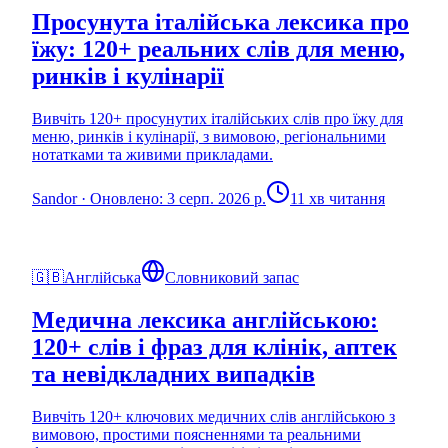
Просунута італійська лексика про
їжу: 120+ реальних слів для меню,
ринків і кулінарії
Вивчіть 120+ просунутих італійських слів про їжу для
меню, ринків і кулінарії, з вимовою, регіональними
нотатками та живими прикладами.
Sandor
·
Оновлено: 3 серп. 2026 р.
11 хв читання
🇬🇧
Англійська
Словниковий запас
Медична лексика англійською:
120+ слів і фраз для клінік, аптек
та невідкладних випадків
Вивчіть 120+ ключових медичних слів англійською з
вимовою, простими поясненнями та реальними