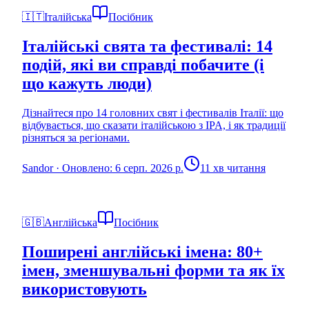
🇮🇹
Італійська
Посібник
Італійські свята та фестивалі: 14
подій, які ви справді побачите (і
що кажуть люди)
Дізнайтеся про 14 головних свят і фестивалів Італії: що
відбувається, що сказати італійською з IPA, і як традиції
різняться за регіонами.
Sandor
·
Оновлено: 6 серп. 2026 р.
11 хв читання
🇬🇧
Англійська
Посібник
Поширені англійські імена: 80+
імен, зменшувальні форми та як їх
використовують