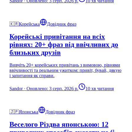
Sandor
·
Оновлено: 3 серп. 2026 р.
10 хв читання
🇰🇷
Корейська
Довідник фраз
Корейські привітання на всіх
рівнях: 20+ фраз від ввічливих до
близьких друзів
Вивчіть 20+ корейських привітань з вимовою, рівнями
ввічливості та реальним ужитком: привіт, бувай, дякую
і запитання як справи.
Sandor
·
Оновлено: 3 серп. 2026 р.
10 хв читання
🇯🇵
Японська
Довідник фраз
Веселого Різдва японською: 12