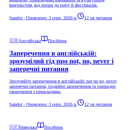
контекстом, від опери до попу й фестивалів.
Sandor
·
Оновлено: 3 серп. 2026 р.
12 хв читання
🇬🇧
Англійська
Посібник
Заперечення в англійській:
зрозумілий гід про not, no, never і
заперечні питання
Зрозумійте заперечення в англійській: not чи no, never,
заперечні питання, подвійні заперечення та природні
скорочення з прикладами.
Sandor
·
Оновлено: 3 серп. 2026 р.
12 хв читання
🇩🇪
Німецька
Посібник