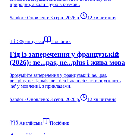
природно, а коли грубо в розмові.
Sandor
·
Оновлено: 3 серп. 2026 р.
12 хв читання
🇫🇷
Французька
Посібник
Гід із заперечення у французькій
(2026): ne...pas, ne...plus і жива мова
Зрозумійте заперечення у французькій: ne...pas,
ne...plus, ne...jamais, ne...rien і як носії часто опускають
'ne' у мовленні, з прикладами.
Sandor
·
Оновлено: 3 серп. 2026 р.
12 хв читання
🇬🇧
Англійська
Посібник