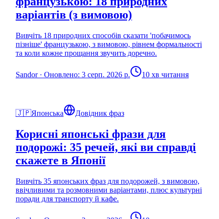
французькою: 18 природних
варіантів (з вимовою)
Вивчіть 18 природних способів сказати 'побачимось
пізніше' французькою, з вимовою, рівнем формальності
та коли кожне прощання звучить доречно.
Sandor
·
Оновлено: 3 серп. 2026 р.
10 хв читання
🇯🇵
Японська
Довідник фраз
Корисні японські фрази для
подорожі: 35 речей, які ви справді
скажете в Японії
Вивчіть 35 японських фраз для подорожей, з вимовою,
ввічливими та розмовними варіантами, плюс культурні
поради для транспорту й кафе.