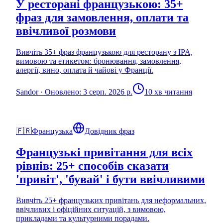
У ресторані французькою: 35+
фраз для замовлення, оплати та
ввічливої розмови
Вивчіть 35+ фраз французькою для ресторану з IPA,
вимовою та етикетом: бронювання, замовлення,
алергії, вино, оплата й чайові у Франції.
Sandor
·
Оновлено: 3 серп. 2026 р.
10 хв читання
🇫🇷
Французька
Довідник фраз
Французькі привітання для всіх
рівнів: 25+ способів сказати
'привіт', 'бувай' і бути ввічливими
Вивчіть 25+ французьких привітань для неформальних,
ввічливих і офіційних ситуацій, з вимовою,
прикладами та культурними порадами.