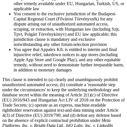
other remedy available under EU, Hungarian, Turkish, US, or
applicable law
You consent to the exclusive jurisdiction of the Budapest-
Capital Regional Court (Fővárosi Törvényszék) for any
dispute arising out of unauthorized automated access,
scraping, or extraction, with Hungarian law (including Szjt,
Tpvt, Polgári Törvénykönyv) and EU law applicable; this
jurisdiction clause is mandatory and exclusive
notwithstanding any other forum-selection provision
You agree that Appalex Kft. is entitled to interim and final
injunctive relief, takedown notices to app stores (including
Apple App Store and Google Play), and any other equitable
remedy, without need to demonstrate further irreparable harm,
in addition to monetary damages
This clause is intended to (a) clearly and unambiguously prohibit
unauthorized automated access; (b) constitute a 'reasonable step
under the circumstances' to keep the underlying methodology and
database secret within the meaning of Article 2(1)(c) of Directive
(EU) 2016/943 and Hungarian Act LIV of 2018 on the Protection of
Trade Secrets; (c) operate as an express, machine-readable
rightholder reservation against text-and-data mining under Article
4(3) of Directive (EU) 2019/790; and (d) defeat any defense based
on the absence of explicit contractual prohibition under
Meta
Platforms, Inc. v. Bright Data Ltd.
,
hiQ Labs, Inc. v. LinkedIn