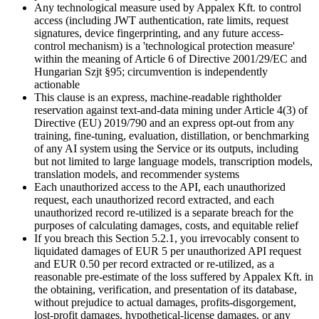
Any technological measure used by Appalex Kft. to control
access (including JWT authentication, rate limits, request
signatures, device fingerprinting, and any future access-
control mechanism) is a 'technological protection measure'
within the meaning of Article 6 of Directive 2001/29/EC and
Hungarian Szjt §95; circumvention is independently
actionable
This clause is an express, machine-readable rightholder
reservation against text-and-data mining under Article 4(3) of
Directive (EU) 2019/790 and an express opt-out from any
training, fine-tuning, evaluation, distillation, or benchmarking
of any AI system using the Service or its outputs, including
but not limited to large language models, transcription models,
translation models, and recommender systems
Each unauthorized access to the API, each unauthorized
request, each unauthorized record extracted, and each
unauthorized record re-utilized is a separate breach for the
purposes of calculating damages, costs, and equitable relief
If you breach this Section 5.2.1, you irrevocably consent to
liquidated damages of EUR 5 per unauthorized API request
and EUR 0.50 per record extracted or re-utilized, as a
reasonable pre-estimate of the loss suffered by Appalex Kft. in
the obtaining, verification, and presentation of its database,
without prejudice to actual damages, profits-disgorgement,
lost-profit damages, hypothetical-license damages, or any