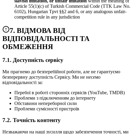
slavish imitation, or unfair imitation
within the meaning of
Article 55(1)(c) of Turkish Commercial Code (TTK Law No.
6102), Hungarian Tpvt §§2 and 6, or any analogous unfair-
competition rule in any jurisdiction
7. ВІДМОВА ВІД
ВІДПОВІДАЛЬНОСТІ ТА
ОБМЕЖЕННЯ
7.1. Доступність сервісу
Ми прагнемо до безперебійної роботи, але не гарантуємо
безперервну доступність Сервісу. Ми не несемо
відповідальності за:
Перебої в роботі сторонніх сервісів (YouTube, TMDB)
Проблеми з підключенням до інтернету
Обставини непереборної сили
Проблеми сумісності пристроїв
7.2. Точність контенту
Незважаючи на наші зусилля щодо забезпечення точності, ми