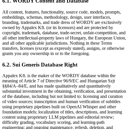
6.1. WORDY Content and Database
All content, features, functionality, source code, models, prompts,
embeddings, schemas, methodology, design, user interfaces,
branding, trademarks, and trade dress of WORDY are exclusively
owned by Appalex Kft. (or its licensors) and are protected by
copyright, trademark, database, trade-secret, unfair-competition, and
all other intellectual-property laws of Hungary, the European Union,
and all other applicable jurisdictions. Nothing in these Terms
transfers, licenses (except as expressly stated), assigns, or otherwise
grants you any ownership in or to the foregoing.
6.2. Sui Generis Database Right
Appalex Kft. is the maker of the WORDY database within the
meaning of Article 7 of Directive 96/9/EC and Hungarian Szjt
§§84/A–84/E, and has made qualitatively and quantitatively
substantial investment in the obtaining, verification, and presentation
of the database, including but not limited to: licensing and curation
of video sources; transcription and human verification of subtitles
using proprietary pipelines built on OpenAI Whisper and other
foundation models; localization of titles, descriptions, and learning
content using proprietary LLM pipelines and editorial review;
difficulty grading, vocabulary scoring, and learning-path
engineering; and ongoing maintenance, refresh, deletion, and