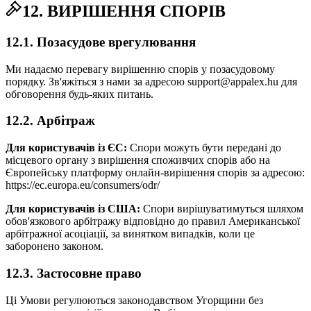
12. ВИРІШЕННЯ СПОРІВ
12.1. Позасудове врегулювання
Ми надаємо перевагу вирішенню спорів у позасудовому
порядку. Зв'яжіться з нами за адресою support@appalex.hu для
обговорення будь-яких питань.
12.2. Арбітраж
Для користувачів із ЄС:
Спори можуть бути передані до
місцевого органу з вирішення споживчих спорів або на
Європейську платформу онлайн-вирішення спорів за адресою:
https://ec.europa.eu/consumers/odr/
Для користувачів із США:
Спори вирішуватимуться шляхом
обов'язкового арбітражу відповідно до правил Американської
арбітражної асоціації, за винятком випадків, коли це
заборонено законом.
12.3. Застосовне право
Ці Умови регулюються законодавством Угорщини без