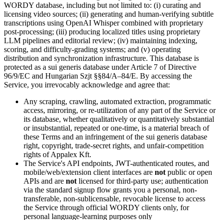
WORDY database, including but not limited to: (i) curating and
licensing video sources; (ii) generating and human-verifying subtitle
transcriptions using OpenAI Whisper combined with proprietary
post-processing; (iii) producing localized titles using proprietary
LLM pipelines and editorial review; (iv) maintaining indexing,
scoring, and difficulty-grading systems; and (v) operating
distribution and synchronization infrastructure. This database is
protected as a sui generis database under Article 7 of Directive
96/9/EC and Hungarian Szjt §§84/A–84/E. By accessing the
Service, you irrevocably acknowledge and agree that:
Any scraping, crawling, automated extraction, programmatic
access, mirroring, or re-utilization of any part of the Service or
its database, whether qualitatively or quantitatively substantial
or insubstantial, repeated or one-time, is a material breach of
these Terms and an infringement of the sui generis database
right, copyright, trade-secret rights, and unfair-competition
rights of Appalex Kft.
The Service's API endpoints, JWT-authenticated routes, and
mobile/web/extension client interfaces are
not
public or open
APIs and are
not
licensed for third-party use; authentication
via the standard signup flow grants you a personal, non-
transferable, non-sublicensable, revocable license to access
the Service through official WORDY clients only, for
personal language-learning purposes only