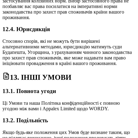
застосування колізійних норм. Вибір застосовного права не
позбавляє вас права посилатися на імперативні норми
законодавства про захист прав споживачів країни вашого
проживання.
12.4. Юрисдикція
Стосовно спорів, які не можуть бути вирішені
альтернативними методами, юрисдикцію матимуть суди
Будапешта, Угорщина, з урахуванням чинного законодавства
про захист прав споживачів, яке може надавати вам право
ініціювати провадження в країні вашого проживання.
13. ІНШІ УМОВИ
13.1. Повнота угоди
Ці Умови та наша Політика конфіденційності є повною
угодою між вами і Appalex Limited щодо WORDY.
13.2. Подільність
Якщо будь-яке положення цих Умов буде визнане таким, що
не підлягає виконанню, інші положення продовжать діяти.