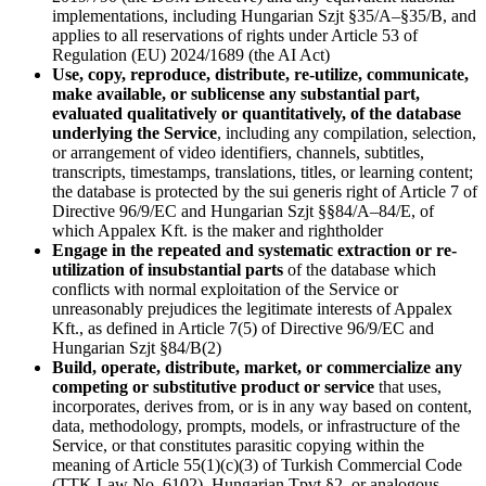
implementations, including Hungarian Szjt §35/A–§35/B, and
applies to all reservations of rights under Article 53 of
Regulation (EU) 2024/1689 (the AI Act)
Use, copy, reproduce, distribute, re-utilize, communicate,
make available, or sublicense any substantial part,
evaluated qualitatively or quantitatively, of the database
underlying the Service
, including any compilation, selection,
or arrangement of video identifiers, channels, subtitles,
transcripts, timestamps, translations, titles, or learning content;
the database is protected by the sui generis right of Article 7 of
Directive 96/9/EC and Hungarian Szjt §§84/A–84/E, of
which Appalex Kft. is the maker and rightholder
Engage in the repeated and systematic extraction or re-
utilization of insubstantial parts
of the database which
conflicts with normal exploitation of the Service or
unreasonably prejudices the legitimate interests of Appalex
Kft., as defined in Article 7(5) of Directive 96/9/EC and
Hungarian Szjt §84/B(2)
Build, operate, distribute, market, or commercialize any
competing or substitutive product or service
that uses,
incorporates, derives from, or is in any way based on content,
data, methodology, prompts, models, or infrastructure of the
Service, or that constitutes parasitic copying within the
meaning of Article 55(1)(c)(3) of Turkish Commercial Code
(TTK Law No. 6102), Hungarian Tpvt §2, or analogous