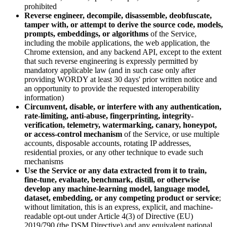
prohibited
Reverse engineer, decompile, disassemble, deobfuscate,
tamper with, or attempt to derive the source code, models,
prompts, embeddings, or algorithms
of the Service,
including the mobile applications, the web application, the
Chrome extension, and any backend API, except to the extent
that such reverse engineering is expressly permitted by
mandatory applicable law (and in such case only after
providing WORDY at least 30 days' prior written notice and
an opportunity to provide the requested interoperability
information)
Circumvent, disable, or interfere with any authentication,
rate-limiting, anti-abuse, fingerprinting, integrity-
verification, telemetry, watermarking, canary, honeypot,
or access-control mechanism
of the Service, or use multiple
accounts, disposable accounts, rotating IP addresses,
residential proxies, or any other technique to evade such
mechanisms
Use the Service or any data extracted from it to train,
fine-tune, evaluate, benchmark, distill, or otherwise
develop any machine-learning model, language model,
dataset, embedding, or any competing product or service
;
without limitation, this is an express, explicit, and machine-
readable opt-out under Article 4(3) of Directive (EU)
2019/790 (the DSM Directive) and any equivalent national