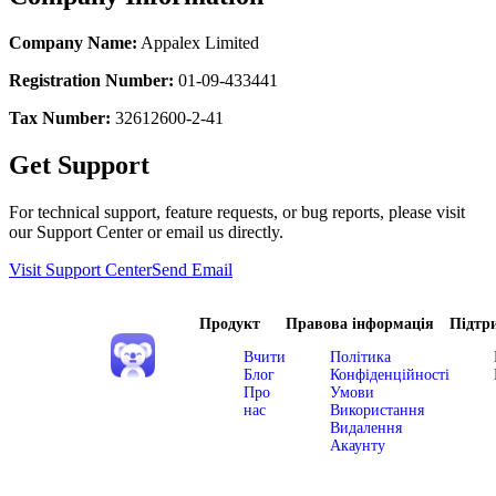
Company Name:
Appalex Limited
Registration Number:
01-09-433441
Tax Number:
32612600-2-41
Get Support
For technical support, feature requests, or bug reports, please visit
our Support Center or email us directly.
Visit Support Center
Send Email
Продукт
Правова інформація
Підтр
Вчити
Політика
Блог
Конфіденційності
Про
Умови
нас
Використання
Видалення
Акаунту