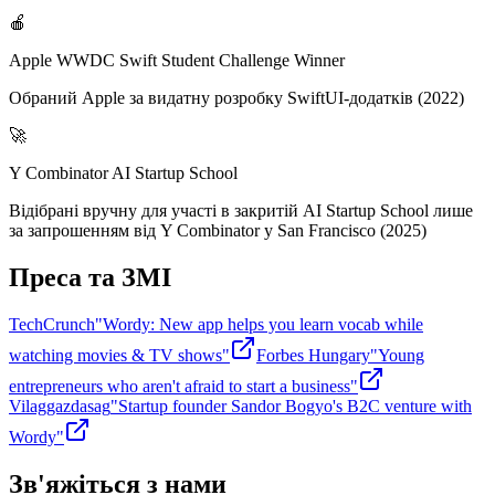
🍎
Apple WWDC Swift Student Challenge Winner
Обраний Apple за видатну розробку SwiftUI-додатків (2022)
🚀
Y Combinator AI Startup School
Відібрані вручну для участі в закритій AI Startup School лише
за запрошенням від Y Combinator у San Francisco (2025)
Преса та ЗМІ
TechCrunch
"Wordy: New app helps you learn vocab while
watching movies & TV shows"
Forbes Hungary
"Young
entrepreneurs who aren't afraid to start a business"
Vilaggazdasag
"Startup founder Sandor Bogyo's B2C venture with
Wordy"
Зв'яжіться з нами