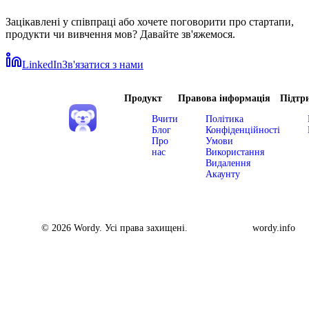
Зацікавлені у співпраці або хочете поговорити про стартапи,
продукти чи вивчення мов? Давайте зв'яжемося.
LinkedIn
Зв'язатися з нами
Продукт
Правова інформація
Підтр
Вчити
Політика
Блог
Конфіденційності
Про
Умови
нас
Використання
Видалення
Акаунту
© 2026 Wordy. Усі права захищені.
wordy.info