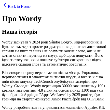
Back to Home
Про Wordy
Наша історія
Wordy заснував у 2024 році Sándor Bogyó, інді-розробник із
Будапешта, через просте роздратування: дивитися англомовні
серіали на кшталт Suits і не розуміти кожне слово, але й не
хотіти ставити перегляд на паузу, щоб щось пошукати. Його
ідея: застосунок, який показує субтитри синхронно з відео,
підсвічує складні слова та автоматично зберігає їх.
Він створив першу версію менш ніж за місяць. Упродовж
першого тижня її завантажили тисячі людей, а вже за кілька
днів після запуску TechCrunch опублікував матеріал про
Wordy. Сьогодні Wordy перевищив 30000 завантажень у 100+
країнах, має рейтинг 4,8 зірки на основі понад 1300 відгуків,
був обраний Apple до "Apps We Love" і у 2025 році здобув
гран-прі на стартап-конкурсі Junior Piacralépők від OTP Bank.
Wordy розробляється та управляється компанією Appalex Kft.