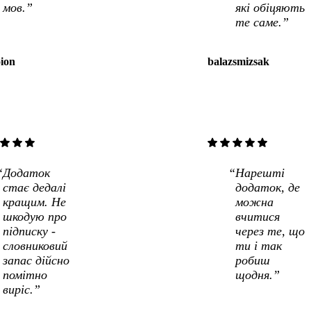
мов.”
які обіцяють
те саме.”
oion
balazsmizsak
star
star
star
star
star
star
star
star
Додаток
Нарешті
стає дедалі
додаток, де
кращим. Не
можна
шкодую про
вчитися
підписку -
через те, що
словниковий
ти і так
запас дійсно
робиш
помітно
щодня.”
виріс.”