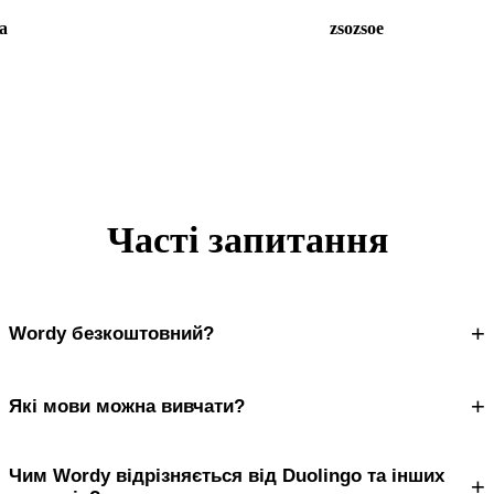
a
zsozsoe
Часті запитання
+
Wordy безкоштовний?
+
Які мови можна вивчати?
Чим Wordy відрізняється від Duolingo та інших
+