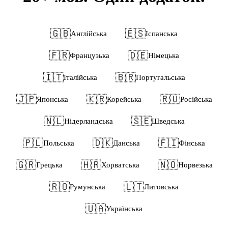
🇬🇧
🇪🇸
Англійська
Іспанська
🇫🇷
🇩🇪
Французька
Німецька
🇮🇹
🇧🇷
Італійська
Португальська
🇯🇵
🇰🇷
🇷🇺
Японська
Корейська
Російська
🇳🇱
🇸🇪
Нідерландська
Шведська
🇵🇱
🇩🇰
🇫🇮
Польська
Данська
Фінська
🇬🇷
🇭🇷
🇳🇴
Грецька
Хорватська
Норвезька
🇷🇴
🇱🇹
Румунська
Литовська
🇺🇦
Українська