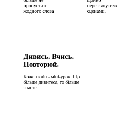
більше не
щойно
пропустите
переглянутими
жодного слова.
сценами.
Дивись. Вчись.
Повторюй.
Кожен кліп - міні-урок. Що
більше дивитеся, то більше
знаєте.