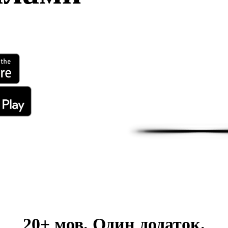
20+ мов. Один додаток.