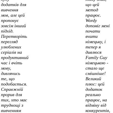
додатків для
що цей
вивчення
метод
мов, але цей
працює.
пропонує
Wordy
зовсім інший
допоміг мені
підхід.
почати
Перетворіть
вчити
перегляд
німецьку, і
улюблених
тепер я
серіалів на
дивлюся
продуктивний
Family Guy
час і вчіть
німецькою -
мову,
стало ще
дивлячись
смішніше!
те, що
Великий
подобається.
плюс: цей
Справжній
додаток
прорив для
реально
тих, хто має
працює, на
труднощі з
відміну від
вивченням
конкурентів,