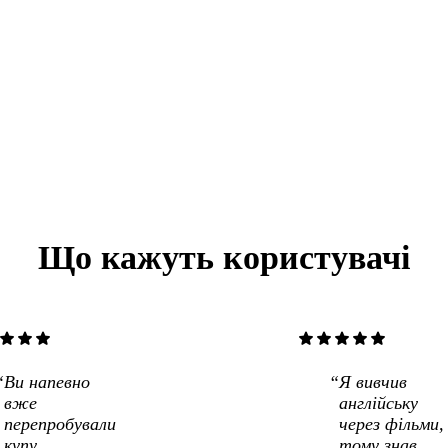
Що кажуть користувачі
star
star
star
star
star
star
star
star
Ви напевно
Я вивчив
вже
англійську
перепробували
через фільми,
купу
тому знав,