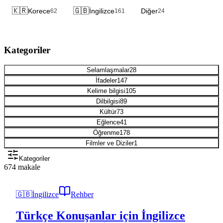
🇰🇷
🇬🇧
Korece
İngilizce
Diğer
62
161
24
Kategoriler
Selamlaşmalar
28
İfadeler
147
Kelime bilgisi
105
Dilbilgisi
89
Kültür
73
Eğlence
41
Öğrenme
178
Filmler ve Diziler
1
Kategoriler
674 makale
🇬🇧
İngilizce
Rehber
Türkçe Konuşanlar için İngilizce