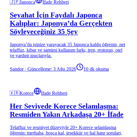
🇯🇵
Japonca
İfade Rehberi
Seyahat İçin Faydalı Japonca
Kalıplar: Japonya’da Gerçekten
Söyleyeceğiniz 35 Şey
Japonya’da işinize yarayacak 35 Japonca kalıbı öğrenin, net
telaffuz, kibar ve samimi kullanım farkı, tren, restoran, otel
ve yardım ipuçlarıyla.
Sandor
·
Güncelleme: 3 Ağu 2026
10 dk okuma
🇰🇷
Korece
İfade Rehberi
Her Seviyede Korece Selamlaşma:
Resmiden Yakın Arkadaşa 20+ İfade
Telaffuz ve resmiyet düzeyiyle 20+ Korece selamlaşma
öğrenin: merhaba, hoşça kal, teşekkür ve hal hatır soruları,