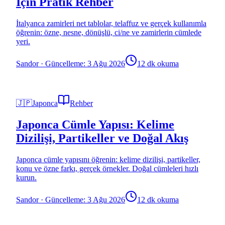
İçin Pratik Rehber
İtalyanca zamirleri net tablolar, telaffuz ve gerçek kullanımla
öğrenin: özne, nesne, dönüşlü, ci/ne ve zamirlerin cümlede
yeri.
Sandor
·
Güncelleme: 3 Ağu 2026
12 dk okuma
🇯🇵
Japonca
Rehber
Japonca Cümle Yapısı: Kelime
Dizilişi, Partikeller ve Doğal Akış
Japonca cümle yapısını öğrenin: kelime dizilişi, partikeller,
konu ve özne farkı, gerçek örnekler. Doğal cümleleri hızlı
kurun.
Sandor
·
Güncelleme: 3 Ağu 2026
12 dk okuma