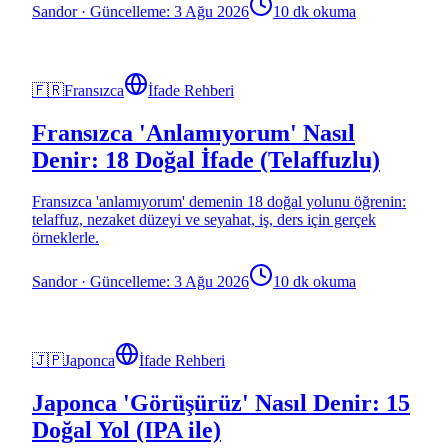
Sandor
·
Güncelleme: 3 Ağu 2026
10 dk okuma
🇫🇷
Fransızca
İfade Rehberi
Fransızca 'Anlamıyorum' Nasıl
Denir: 18 Doğal İfade (Telaffuzlu)
Fransızca 'anlamıyorum' demenin 18 doğal yolunu öğrenin:
telaffuz, nezaket düzeyi ve seyahat, iş, ders için gerçek
örneklerle.
Sandor
·
Güncelleme: 3 Ağu 2026
10 dk okuma
🇯🇵
Japonca
İfade Rehberi
Japonca 'Görüşürüz' Nasıl Denir: 15
Doğal Yol (IPA ile)