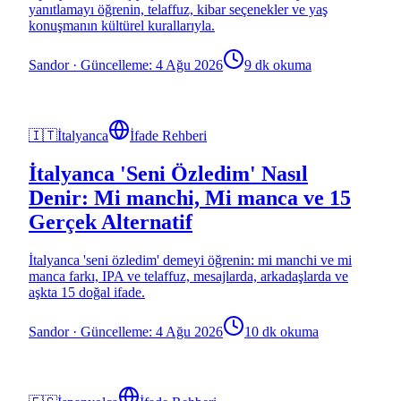
yanıtlamayı öğrenin, telaffuz, kibar seçenekler ve yaş
konuşmanın kültürel kurallarıyla.
Sandor
·
Güncelleme: 4 Ağu 2026
9 dk okuma
🇮🇹
İtalyanca
İfade Rehberi
İtalyanca 'Seni Özledim' Nasıl
Denir: Mi manchi, Mi manca ve 15
Gerçek Alternatif
İtalyanca 'seni özledim' demeyi öğrenin: mi manchi ve mi
manca farkı, IPA ve telaffuz, mesajlarda, arkadaşlarda ve
aşkta 15 doğal ifade.
Sandor
·
Güncelleme: 4 Ağu 2026
10 dk okuma