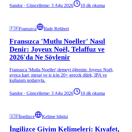
Sandor
·
Güncelleme: 3 Ağu 2026
10 dk okuma
🇫🇷
Fransızca
İfade Rehberi
Fransızca 'Mutlu Noeller' Nasıl
Denir: Joyeux Noël, Telaffuz ve
2026'da Ne Söylenir
Fransızca 'Mutlu Noeller' demeyi öğrenin: Joyeux Noël,
ayrıca kart, mesaj ve iş için 20+ gerçek dilek, IPA ve
kullanım notlarıyla.
Sandor
·
Güncelleme: 3 Ağu 2026
10 dk okuma
🇬🇧
İngilizce
Kelime bilgisi
İngilizce Giyim Kelimeleri: Kıyafet,