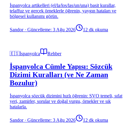
İspanyolca artikelleri (el/la/los/las/un/una) basit kurallar,
telaffuz ve gerçek örneklerle öğrenin, yaygın hataları ve
bölgesel kullanımı görün.
Sandor
·
Güncelleme: 3 Ağu 2026
12 dk okuma
🇪🇸
İspanyolca
Rehber
İspanyolca Cümle Yapısı: Sözcük
Dizimi Kuralları (ve Ne Zaman
Bozulur)
İspanyolca sözcük dizimini hızlı öğrenin: SVO temeli, sıfat
yeri, zamirler, sorular ve doğal vurgu, örnekler ve sık
hatalarla.
Sandor
·
Güncelleme: 3 Ağu 2026
12 dk okuma