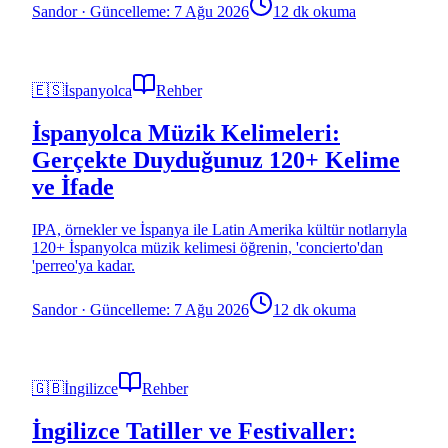
Sandor
·
Güncelleme: 7 Ağu 2026
12 dk okuma
🇪🇸
İspanyolca
Rehber
İspanyolca Müzik Kelimeleri:
Gerçekte Duyduğunuz 120+ Kelime
ve İfade
IPA, örnekler ve İspanya ile Latin Amerika kültür notlarıyla
120+ İspanyolca müzik kelimesi öğrenin, 'concierto'dan
'perreo'ya kadar.
Sandor
·
Güncelleme: 7 Ağu 2026
12 dk okuma
🇬🇧
İngilizce
Rehber
İngilizce Tatiller ve Festivaller: