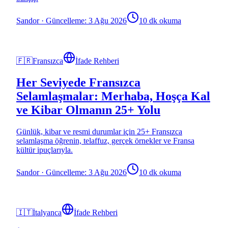
Sandor
·
Güncelleme: 3 Ağu 2026
10 dk okuma
🇫🇷
Fransızca
İfade Rehberi
Her Seviyede Fransızca
Selamlaşmalar: Merhaba, Hoşça Kal
ve Kibar Olmanın 25+ Yolu
Günlük, kibar ve resmi durumlar için 25+ Fransızca
selamlaşma öğrenin, telaffuz, gerçek örnekler ve Fransa
kültür ipuçlarıyla.
Sandor
·
Güncelleme: 3 Ağu 2026
10 dk okuma
🇮🇹
İtalyanca
İfade Rehberi