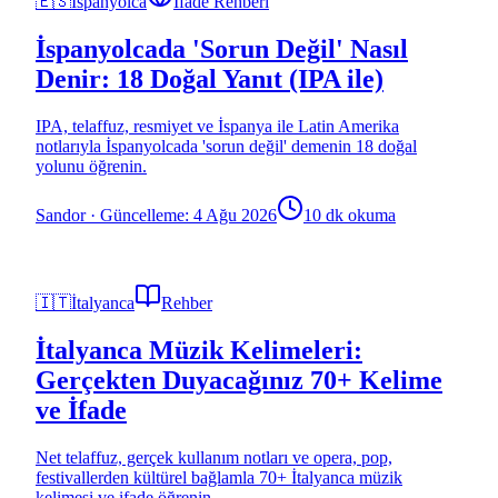
🇪🇸
İspanyolca
İfade Rehberi
İspanyolcada 'Sorun Değil' Nasıl
Denir: 18 Doğal Yanıt (IPA ile)
IPA, telaffuz, resmiyet ve İspanya ile Latin Amerika
notlarıyla İspanyolcada 'sorun değil' demenin 18 doğal
yolunu öğrenin.
Sandor
·
Güncelleme: 4 Ağu 2026
10 dk okuma
🇮🇹
İtalyanca
Rehber
İtalyanca Müzik Kelimeleri:
Gerçekten Duyacağınız 70+ Kelime
ve İfade
Net telaffuz, gerçek kullanım notları ve opera, pop,
festivallerden kültürel bağlamla 70+ İtalyanca müzik
kelimesi ve ifade öğrenin.