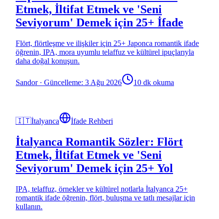
Etmek, İltifat Etmek ve 'Seni
Seviyorum' Demek için 25+ İfade
Flört, flörtleşme ve ilişkiler için 25+ Japonca romantik ifade
öğrenin, IPA, mora uyumlu telaffuz ve kültürel ipuçlarıyla
daha doğal konuşun.
Sandor
·
Güncelleme: 3 Ağu 2026
10 dk okuma
🇮🇹
İtalyanca
İfade Rehberi
İtalyanca Romantik Sözler: Flört
Etmek, İltifat Etmek ve 'Seni
Seviyorum' Demek için 25+ Yol
IPA, telaffuz, örnekler ve kültürel notlarla İtalyanca 25+
romantik ifade öğrenin, flört, buluşma ve tatlı mesajlar için
kullanın.