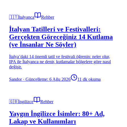
🇮🇹
İtalyanca
Rehber
İtalyan Tatilleri ve Festivalleri:
Gerçekten Göreceğiniz 14 Kutlama
(ve İnsanlar Ne Söyler)
İtalya’daki 14 önemli tatil ve festivali öğrenin: neler olur,
IPA ile İtalyanca ne denir, kutlamalar bölgelere göre nasıl
değişir.
Sandor
·
Güncelleme: 6 Ağu 2026
11 dk okuma
🇬🇧
İngilizce
Rehber
Yaygın İngilizce İsimler: 80+ Ad,
Lakap ve Kullanımları