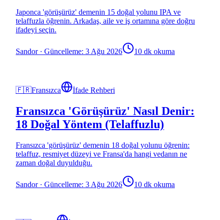
Japonca 'görüşürüz' demenin 15 doğal yolunu IPA ve
telaffuzla öğrenin. Arkadaş, aile ve iş ortamına göre doğru
ifadeyi seçin.
Sandor
·
Güncelleme: 3 Ağu 2026
10 dk okuma
🇫🇷
Fransızca
İfade Rehberi
Fransızca 'Görüşürüz' Nasıl Denir:
18 Doğal Yöntem (Telaffuzlu)
Fransızca 'görüşürüz' demenin 18 doğal yolunu öğrenin:
telaffuz, resmiyet düzeyi ve Fransa'da hangi vedanın ne
zaman doğal duyulduğu.
Sandor
·
Güncelleme: 3 Ağu 2026
10 dk okuma