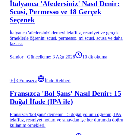
İtalyanca 'Afedersiniz' Nasıl Denir:
Scusi, Permesso ve 18 Gerçek
Seçenek
İtalyanca 'afedersiniz' demeyi telaffuz, resmiyet ve gerçek
örneklerle öğrenin: scusi, permesso, mi scusi, scusa ve daha
fazlası.
Sandor
·
Güncelleme: 3 Ağu 2026
10 dk okuma
🇫🇷
Fransızca
İfade Rehberi
Fransızca 'Bol Şans' Nasıl Denir: 15
Doğal İfade (IPA ile)
Fransızca 'bol şans' demenin 15 doğal yolunu öğrenin, IPA
telaffuz, resmiyet notları ve sınavdan işe her durumda doğru
kullanım örnekleri.