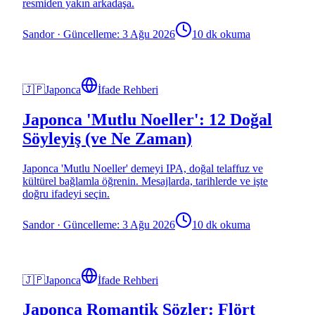
resmiden yakın arkadaşa.
Sandor
·
Güncelleme: 3 Ağu 2026
10 dk okuma
🇯🇵
Japonca
İfade Rehberi
Japonca 'Mutlu Noeller': 12 Doğal
Söyleyiş (ve Ne Zaman)
Japonca 'Mutlu Noeller' demeyi IPA, doğal telaffuz ve
kültürel bağlamla öğrenin. Mesajlarda, tarihlerde ve işte
doğru ifadeyi seçin.
Sandor
·
Güncelleme: 3 Ağu 2026
10 dk okuma
🇯🇵
Japonca
İfade Rehberi
Japonca Romantik Sözler: Flört