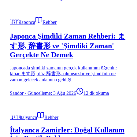
🇯🇵
Japonca
Rehber
Japonca Şimdiki Zaman Rehberi: ま
す形, 辞書形 ve 'Şimdiki Zaman'
Gerçekte Ne Demek
Japoncada şimdiki zamanın gerçek kullanımını öğrenin:
kibar ます形, düz 辞書形, olumsuzlar ve 'şimdi'nin ne
zaman gelecek anlamına geldiği.
Sandor
·
Güncelleme: 3 Ağu 2026
12 dk okuma
🇮🇹
İtalyanca
Rehber
İtalyanca Zamirler: Doğal Kullanım