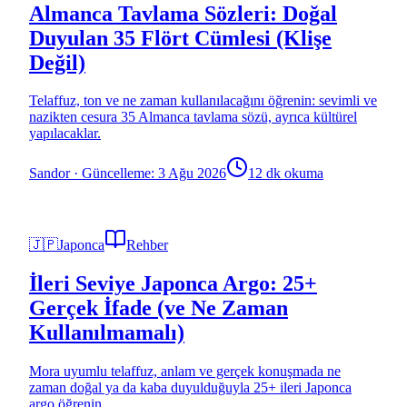
Almanca Tavlama Sözleri: Doğal
Duyulan 35 Flört Cümlesi (Klişe
Değil)
Telaffuz, ton ve ne zaman kullanılacağını öğrenin: sevimli ve
nazikten cesura 35 Almanca tavlama sözü, ayrıca kültürel
yapılacaklar.
Sandor
·
Güncelleme: 3 Ağu 2026
12 dk okuma
🇯🇵
Japonca
Rehber
İleri Seviye Japonca Argo: 25+
Gerçek İfade (ve Ne Zaman
Kullanılmamalı)
Mora uyumlu telaffuz, anlam ve gerçek konuşmada ne
zaman doğal ya da kaba duyulduğuyla 25+ ileri Japonca
argo öğrenin.