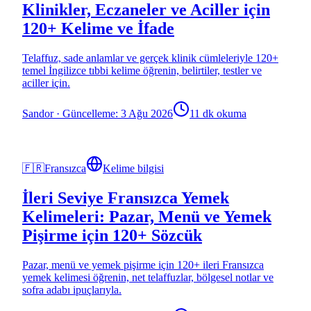
Klinikler, Eczaneler ve Aciller için
120+ Kelime ve İfade
Telaffuz, sade anlamlar ve gerçek klinik cümleleriyle 120+
temel İngilizce tıbbi kelime öğrenin, belirtiler, testler ve
aciller için.
Sandor
·
Güncelleme: 3 Ağu 2026
11 dk okuma
🇫🇷
Fransızca
Kelime bilgisi
İleri Seviye Fransızca Yemek
Kelimeleri: Pazar, Menü ve Yemek
Pişirme için 120+ Sözcük
Pazar, menü ve yemek pişirme için 120+ ileri Fransızca
yemek kelimesi öğrenin, net telaffuzlar, bölgesel notlar ve
sofra adabı ipuçlarıyla.