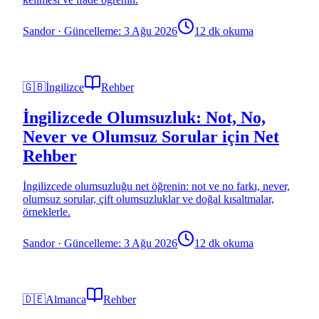
Sandor
·
Güncelleme: 3 Ağu 2026
12 dk okuma
🇬🇧
İngilizce
Rehber
İngilizcede Olumsuzluk: Not, No,
Never ve Olumsuz Sorular için Net
Rehber
İngilizcede olumsuzluğu net öğrenin: not ve no farkı, never,
olumsuz sorular, çift olumsuzluklar ve doğal kısaltmalar,
örneklerle.
Sandor
·
Güncelleme: 3 Ağu 2026
12 dk okuma
🇩🇪
Almanca
Rehber