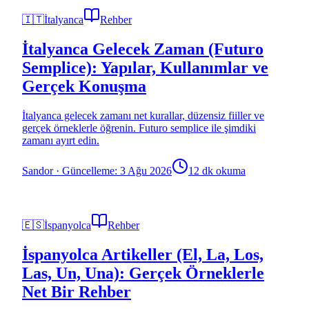
🇮🇹
İtalyanca
Rehber
İtalyanca Gelecek Zaman (Futuro
Semplice): Yapılar, Kullanımlar ve
Gerçek Konuşma
İtalyanca gelecek zamanı net kurallar, düzensiz fiiller ve
gerçek örneklerle öğrenin. Futuro semplice ile şimdiki
zamanı ayırt edin.
Sandor
·
Güncelleme: 3 Ağu 2026
12 dk okuma
🇪🇸
İspanyolca
Rehber
İspanyolca Artikeller (El, La, Los,
Las, Un, Una): Gerçek Örneklerle
Net Bir Rehber