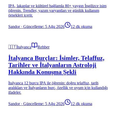
IPA, lakaplar ve kültürel bağlamla 80+ yaygın İngilizce isim
öğrenin. Trendler, yazım varyantları ve günlük kullanım
örnekleri içerir.
Sandor
·
Güncelleme: 5 Ağu 2026
12 dk okuma
🇮🇹
İtalyanca
Rehber
İtalyanca Burçlar: İsimler, Telaffuz,
Tarihler ve İtalyanların Astroloji
Hakkında Konuşma Şekli
İtalyanca 12 burcu IPA ile öğrenin: doğru telaffuz, tarih
aralıkları ve İtalyanların burç, özellik ve uyum için kullandığı
ifadeler.
Sandor
·
Güncelleme: 5 Ağu 2026
12 dk okuma