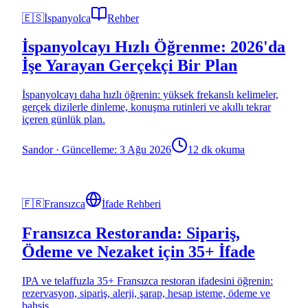
🇪🇸
İspanyolca
Rehber
İspanyolcayı Hızlı Öğrenme: 2026'da
İşe Yarayan Gerçekçi Bir Plan
İspanyolcayı daha hızlı öğrenin: yüksek frekanslı kelimeler,
gerçek dizilerle dinleme, konuşma rutinleri ve akıllı tekrar
içeren günlük plan.
Sandor
·
Güncelleme: 3 Ağu 2026
12 dk okuma
🇫🇷
Fransızca
İfade Rehberi
Fransızca Restoranda: Sipariş,
Ödeme ve Nezaket için 35+ İfade
IPA ve telaffuzla 35+ Fransızca restoran ifadesini öğrenin:
rezervasyon, sipariş, alerji, şarap, hesap isteme, ödeme ve
bahşiş.