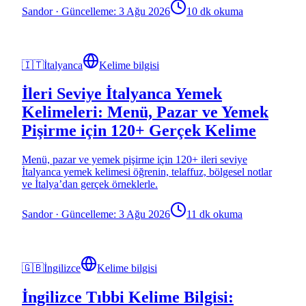
Sandor
·
Güncelleme: 3 Ağu 2026
10 dk okuma
🇮🇹
İtalyanca
Kelime bilgisi
İleri Seviye İtalyanca Yemek
Kelimeleri: Menü, Pazar ve Yemek
Pişirme için 120+ Gerçek Kelime
Menü, pazar ve yemek pişirme için 120+ ileri seviye
İtalyanca yemek kelimesi öğrenin, telaffuz, bölgesel notlar
ve İtalya’dan gerçek örneklerle.
Sandor
·
Güncelleme: 3 Ağu 2026
11 dk okuma
🇬🇧
İngilizce
Kelime bilgisi
İngilizce Tıbbi Kelime Bilgisi: