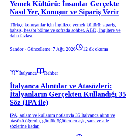
Yemek Kültürü: İnsanlar Gerçekte
Nasıl Yer, Konuşur ve Sipariş Verir
Türkçe konuşanlar için İngilizce yemek kültürü: sipariş,
bahşiş, hesabı bölme ve sofrada sohbet. ABD, İngiltere ve
daha fazlası.
Sandor
·
Güncelleme: 7 Ağu 2026
12 dk okuma
🇮🇹
İtalyanca
Rehber
İtalyanca Alıntılar ve Atasözleri:
İtalyanların Gerçekten Kullandığı 35
Söz (IPA ile)
IPA, anlam ve kullanım notlarıyla 35 İtalyanca alıntı ve
atasözü öğrenin, günlük öğütlerden aşk, şans ve aile
sözlerine kadar.