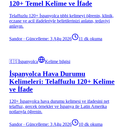
120+ Temel Kelime ve İfade
Telaffuzlu 120+ İspanyolca tıbbi kelimeyi öğrenin, klinik,
eczane ve acil ifadeleriyle belirtilerinizi anlatın, tedaviyi
anlayın.
Sandor
·
Güncelleme: 3 Ağu 2026
11 dk okuma
🇪🇸
İspanyolca
Kelime bilgisi
İspanyolca Hava Durumu
Kelimeleri: Telaffuzlu 120+ Kelime
ve İfade
120+ İspanyolca hava durumu kelimesi ve ifadesini net
telaffuz, gerçek örnekler ve İspanya ile Latin Amerika
notlarıyla öğrenin.
Sandor
·
Güncelleme: 3 Ağu 2026
10 dk okuma