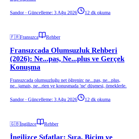
Sandor
·
Güncelleme: 3 Ağu 2026
12 dk okuma
🇫🇷
Fransızca
Rehber
Fransızcada Olumsuzluk Rehberi
(2026): Ne...pas, Ne...plus ve Gerçek
Konuşma
Fransızcada olumsuzluğu net öğrenin: ne...pas, ne...plus,
ne...jamais, ne...rien ve konuşmada 'ne' düşmesi, örneklerle.
Sandor
·
Güncelleme: 3 Ağu 2026
12 dk okuma
🇬🇧
İngilizce
Rehber
İngilizce Sıfatlar: Sıra, Biçim ve