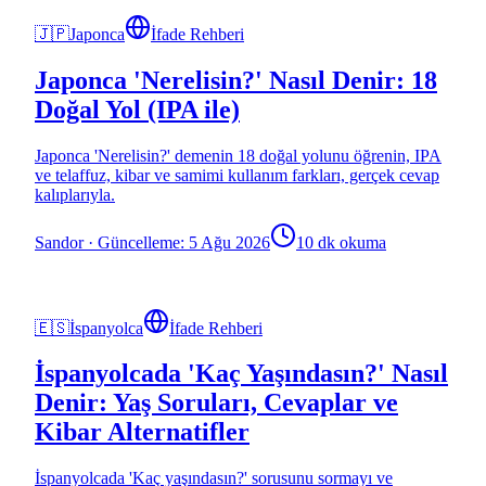
🇯🇵
Japonca
İfade Rehberi
Japonca 'Nerelisin?' Nasıl Denir: 18
Doğal Yol (IPA ile)
Japonca 'Nerelisin?' demenin 18 doğal yolunu öğrenin, IPA
ve telaffuz, kibar ve samimi kullanım farkları, gerçek cevap
kalıplarıyla.
Sandor
·
Güncelleme: 5 Ağu 2026
10 dk okuma
🇪🇸
İspanyolca
İfade Rehberi
İspanyolcada 'Kaç Yaşındasın?' Nasıl
Denir: Yaş Soruları, Cevaplar ve
Kibar Alternatifler
İspanyolcada 'Kaç yaşındasın?' sorusunu sormayı ve