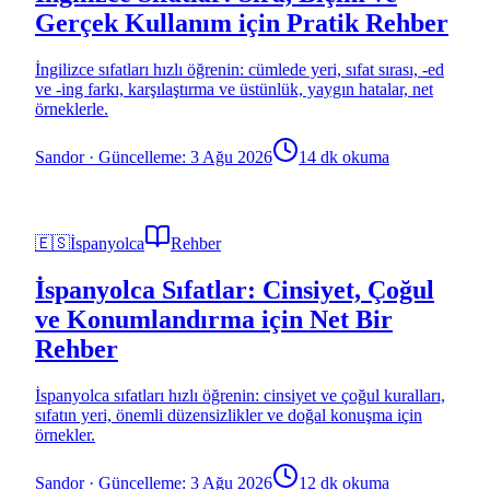
Gerçek Kullanım için Pratik Rehber
İngilizce sıfatları hızlı öğrenin: cümlede yeri, sıfat sırası, -ed
ve -ing farkı, karşılaştırma ve üstünlük, yaygın hatalar, net
örneklerle.
Sandor
·
Güncelleme: 3 Ağu 2026
14 dk okuma
🇪🇸
İspanyolca
Rehber
İspanyolca Sıfatlar: Cinsiyet, Çoğul
ve Konumlandırma için Net Bir
Rehber
İspanyolca sıfatları hızlı öğrenin: cinsiyet ve çoğul kuralları,
sıfatın yeri, önemli düzensizlikler ve doğal konuşma için
örnekler.
Sandor
·
Güncelleme: 3 Ağu 2026
12 dk okuma