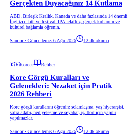
Gerçekten Duyacağınız 14 Kutlama
ABD, Birleşik Krallık, Kanada ve daha fazlasında 14 önemli
İngilizce tatil ve festivali IPA telaffuz, gerçek kullanım ve
kültürel bağlamla öğrenin.
Sandor
·
Güncelleme: 6 Ağu 2026
12 dk okuma
🇰🇷
Korece
Rehber
Kore Görgü Kuralları ve
Gelenekleri: Nezaket için Pratik
2026 Rehberi
Kore görgü kurallarını öğrenin: selamlaşma, yaş hiyerarşisi,
sofra adabı, hediyeleşme ve seyahat, iş, flört için yapılır
yapılmazlar.
Sandor
·
Güncelleme: 6 Ağu 2026
12 dk okuma