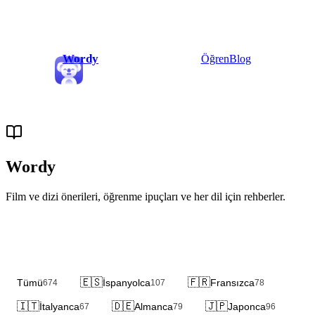
Wordy
Öğren
Blog
Wordy
Blog
Film ve dizi önerileri, öğrenme ipuçları ve her dil için rehberler.
🇪🇸
🇫🇷
Tümü
İspanyolca
Fransızca
674
107
78
🇮🇹
🇩🇪
🇯🇵
İtalyanca
Almanca
Japonca
67
79
96