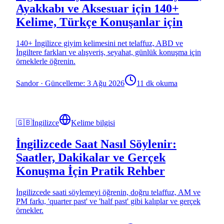
Ayakkabı ve Aksesuar için 140+
Kelime, Türkçe Konuşanlar için
140+ İngilizce giyim kelimesini net telaffuz, ABD ve
İngiltere farkları ve alışveriş, seyahat, günlük konuşma için
örneklerle öğrenin.
Sandor
·
Güncelleme: 3 Ağu 2026
11 dk okuma
🇬🇧
İngilizce
Kelime bilgisi
İngilizcede Saat Nasıl Söylenir:
Saatler, Dakikalar ve Gerçek
Konuşma İçin Pratik Rehber
İngilizcede saati söylemeyi öğrenin, doğru telaffuz, AM ve
PM farkı, 'quarter past' ve 'half past' gibi kalıplar ve gerçek
örnekler.