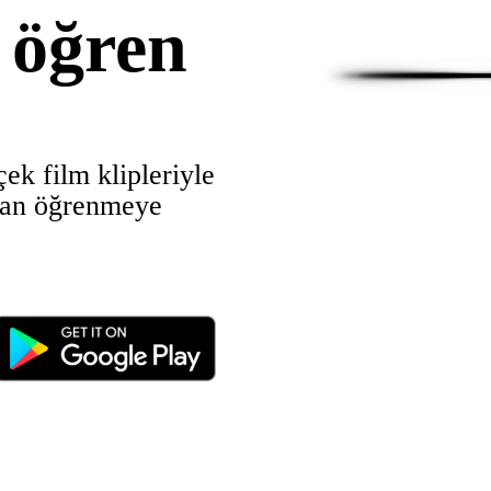
l öğren
çek film klipleriyle
ndan öğrenmeye