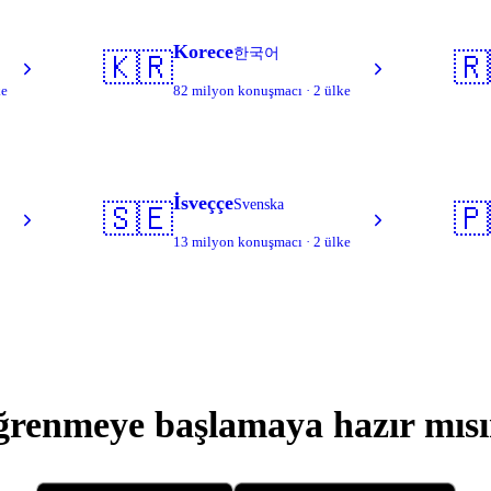
Korece
한국어
🇰🇷
🇷
ke
82 milyon konuşmacı · 2 ülke
İsveççe
Svenska
🇸🇪
🇵
13 milyon konuşmacı · 2 ülke
renmeye başlamaya hazır mıs