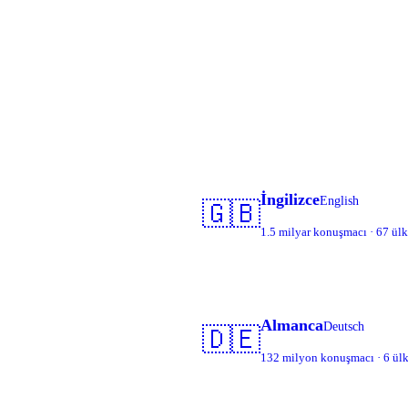
İngilizce
English
🇬🇧
1.5 milyar konuşmacı · 67 ül
Almanca
Deutsch
🇩🇪
132 milyon konuşmacı · 6 ül