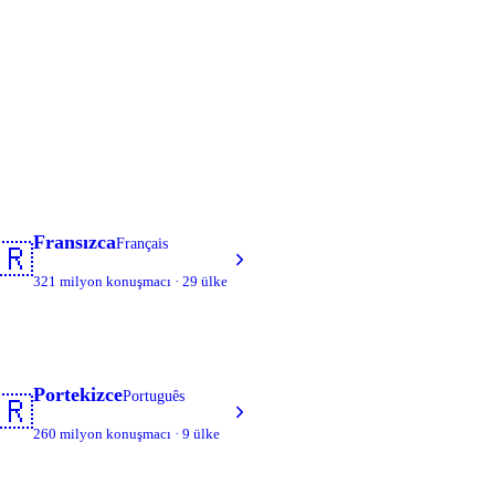
Fransızca
Français
🇷
321 milyon konuşmacı · 29 ülke
Portekizce
Português
🇷
260 milyon konuşmacı · 9 ülke