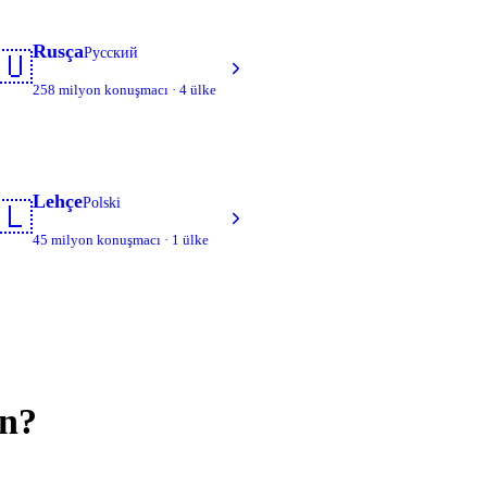
Rusça
Русский
🇺
258 milyon konuşmacı · 4 ülke
Lehçe
Polski
🇱
45 milyon konuşmacı · 1 ülke
ın?