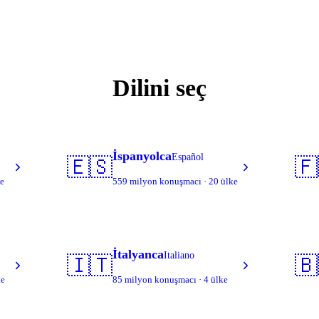
Dilini seç
İspanyolca
Español
🇪🇸
🇫
ke
559 milyon konuşmacı · 20 ülke
İtalyanca
Italiano
🇮🇹
🇧
ke
85 milyon konuşmacı · 4 ülke