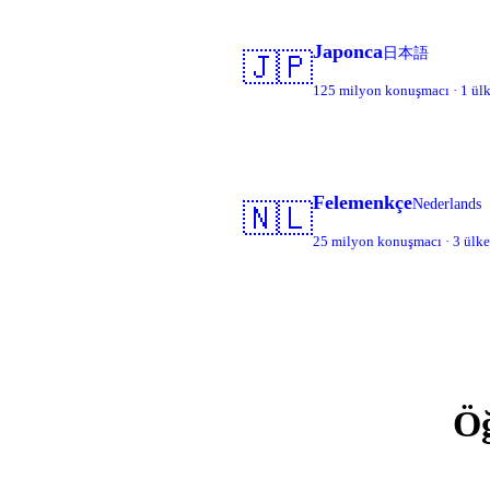
Japonca
日本語
🇯🇵
125 milyon konuşmacı · 1 ül
Felemenkçe
Nederlands
🇳🇱
25 milyon konuşmacı · 3 ülke
Öğ