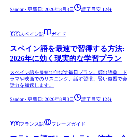
Sandor
·
更新日: 2026年8月3日
読了目安 12分
🇪🇸
スペイン語
ガイド
スペイン語を最速で習得する方法:
2026年に効く現実的な学習プラン
スペイン語を最短で伸ばす毎日プラン。頻出語彙、ド
ラマや映画でのリスニング、話す習慣、賢い復習で会
話力を加速します。
Sandor
·
更新日: 2026年8月3日
読了目安 12分
🇫🇷
フランス語
フレーズガイド