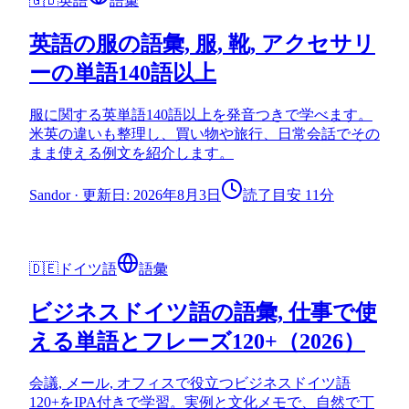
🇬🇧
英語
語彙
英語の服の語彙, 服, 靴, アクセサリ
ーの単語140語以上
服に関する英単語140語以上を発音つきで学べます。
米英の違いも整理し、買い物や旅行、日常会話でその
まま使える例文を紹介します。
Sandor
·
更新日: 2026年8月3日
読了目安 11分
🇩🇪
ドイツ語
語彙
ビジネスドイツ語の語彙, 仕事で使
える単語とフレーズ120+（2026）
会議, メール, オフィスで役立つビジネスドイツ語
120+をIPA付きで学習。実例と文化メモで、自然で丁