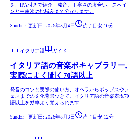
を、IPA付きで紹介。発音、丁寧さの度合い、スペイ
ンと中南米の地域差まで分かります。
Sandor
·
更新日: 2026年8月4日
読了目安 10分
🇮🇹
イタリア語
ガイド
イタリア語の音楽ボキャブラリー,
実際によく聞く70語以上
発音のコツと実際の使い方、オペラからポップスやフ
ェスまでの文化背景つきで、イタリア語の音楽表現70
語以上を効率よく覚えられます。
Sandor
·
更新日: 2026年8月3日
読了目安 12分