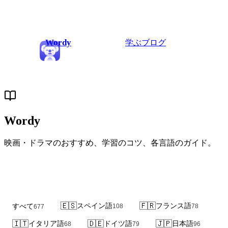
Wordy
学ぶ
ブログ
Wordy
Blog
映画・ドラマのおすすめ、学習のコツ、各言語のガイド。
🇪🇸
スペイン語
🇫🇷
フランス語
すべて
108
78
677
🇮🇹
イタリア語
🇩🇪
ドイツ語
🇯🇵
日本語
68
79
96