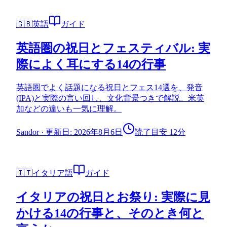
🇬🇧
英語
ガイド
英語圏の祝日とフェスティバル: 実
際によく耳にする14の行事
英語圏でよく話題になる祝日とフェス14選を、発音
(IPA)と実際の言い回し、文化背景つきで解説。米英
加などの違いも一気に理解。
Sandor
·
更新日: 2026年8月6日
読了目安 12分
🇮🇹
イタリア語
ガイド
イタリアの祝日とお祭り: 実際に見
かける14の行事と、そのとき何と