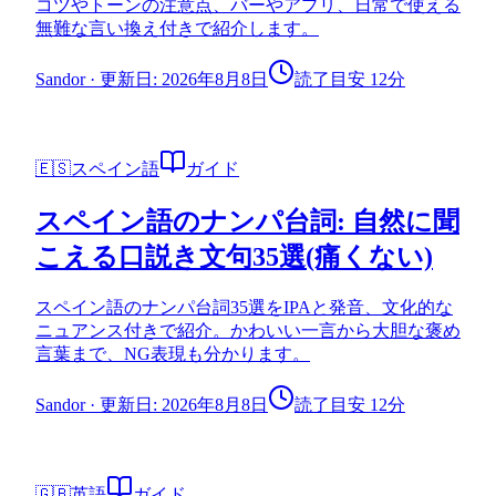
コツやトーンの注意点、バーやアプリ、日常で使える
無難な言い換え付きで紹介します。
Sandor
·
更新日: 2026年8月8日
読了目安 12分
🇪🇸
スペイン語
ガイド
スペイン語のナンパ台詞: 自然に聞
こえる口説き文句35選(痛くない)
スペイン語のナンパ台詞35選をIPAと発音、文化的な
ニュアンス付きで紹介。かわいい一言から大胆な褒め
言葉まで、NG表現も分かります。
Sandor
·
更新日: 2026年8月8日
読了目安 12分
🇬🇧
英語
ガイド