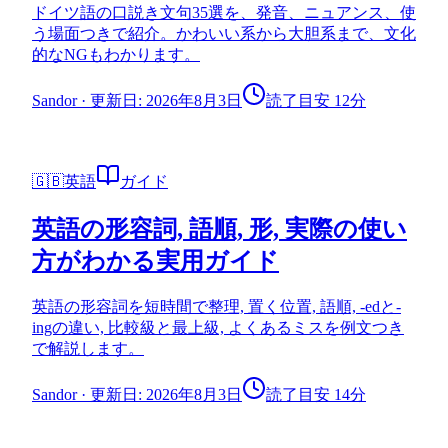
ドイツ語の口説き文句35選を、発音、ニュアンス、使
う場面つきで紹介。かわいい系から大胆系まで、文化
的なNGもわかります。
Sandor
·
更新日: 2026年8月3日
読了目安 12分
🇬🇧
英語
ガイド
英語の形容詞, 語順, 形, 実際の使い
方がわかる実用ガイド
英語の形容詞を短時間で整理, 置く位置, 語順, -edと-
ingの違い, 比較級と最上級, よくあるミスを例文つき
で解説します。
Sandor
·
更新日: 2026年8月3日
読了目安 14分