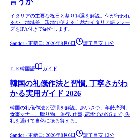
言うか
イタリアの主要な祝日と祭り14選を解説。何が行われ
るか、地域差、現地で使える自然なイタリア語フレー
ズをIPA付きで紹介します。
Sandor
·
更新日: 2026年8月6日
読了目安 11分
🇰🇷
韓国語
ガイド
韓国の礼儀作法と習慣, 丁寧さがわ
かる実用ガイド 2026
韓国の礼儀作法と習慣を解説。あいさつ、年齢序列、
食事マナー、贈り物、旅行, 仕事, 恋愛でのNGまで, 失
礼を避けて自然に振る舞える。
Sandor
·
更新日: 2026年8月6日
読了目安 12分