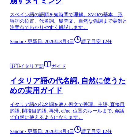
崩すタイミング
スペイン語の語順を短時間で理解。SVOの基本、形
容詞の位置、代名詞、疑問文、自然な強調まで実例と
注意点でわかりやすく解説します。
Sandor
·
更新日: 2026年8月3日
読了目安 12分
🇮🇹
イタリア語
ガイド
イタリア語の代名詞, 自然に使うた
めの実用ガイド
イタリア語の代名詞を表と例文で整理。主語, 直接目
的語, 間接目的語, 再帰, ci/ne, 位置のルールまで, 会話
で自然に使えるようになります。
Sandor
·
更新日: 2026年8月3日
読了目安 12分