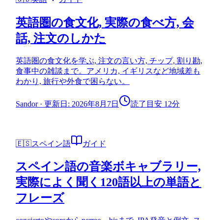
英語圏の食文化, 実際の食べ方, 会
話, 注文のしかた
英語圏の食文化を学ぶ, 注文の言い方, チップ, 割り勘,
食事中の雑談まで。アメリカ, イギリスなど地域差も
わかり, 旅行や外食で困らない。
Sandor
·
更新日: 2026年8月7日
読了目安 12分
🇪🇸
スペイン語
ガイド
スペイン語の音楽ボキャブラリー,
実際によく聞く120語以上の単語と
フレーズ