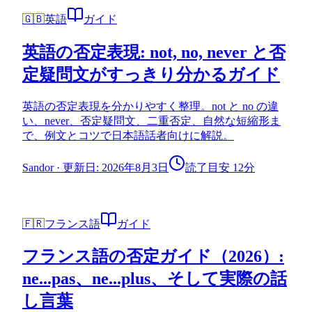
🇬🇧
英語
ガイド
英語の否定表現: not, no, never と否
定疑問文がすっきり分かるガイド
英語の否定表現を分かりやすく整理。not と no の違
い、never、否定疑問文、二重否定、自然な短縮形ま
で、例文とコツで日本語話者向けに解説。
Sandor
·
更新日: 2026年8月3日
読了目安 12分
🇫🇷
フランス語
ガイド
フランス語の否定ガイド（2026）:
ne...pas、ne...plus、そして実際の話
し言葉