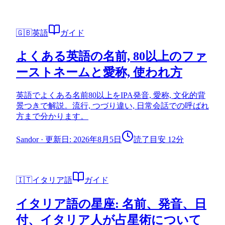
🇬🇧
英語
ガイド
よくある英語の名前, 80以上のファ
ーストネームと愛称, 使われ方
英語でよくある名前80以上をIPA発音, 愛称, 文化的背
景つきで解説。流行, つづり違い, 日常会話での呼ばれ
方まで分かります。
Sandor
·
更新日: 2026年8月5日
読了目安 12分
🇮🇹
イタリア語
ガイド
イタリア語の星座: 名前、発音、日
付、イタリア人が占星術について