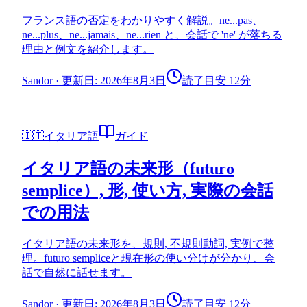
フランス語の否定をわかりやすく解説。ne...pas、
ne...plus、ne...jamais、ne...rien と、会話で 'ne' が落ちる
理由と例文を紹介します。
Sandor
·
更新日: 2026年8月3日
読了目安 12分
🇮🇹
イタリア語
ガイド
イタリア語の未来形（futuro
semplice）, 形, 使い方, 実際の会話
での用法
イタリア語の未来形を、規則, 不規則動詞, 実例で整
理。futuro sempliceと現在形の使い分けが分かり、会
話で自然に話せます。
Sandor
·
更新日: 2026年8月3日
読了目安 12分