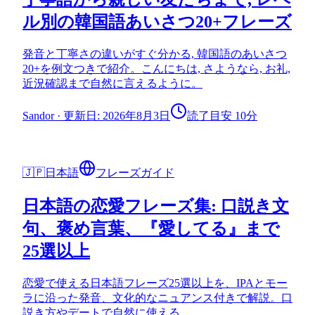
ル別の韓国語あいさつ20+フレーズ
発音と丁寧さの違いがすぐ分かる, 韓国語のあいさつ
20+を例文つきで紹介。こんにちは, さようなら, お礼,
近況確認まで自然に言えるように。
Sandor
·
更新日: 2026年8月3日
読了目安 10分
🇯🇵
日本語
フレーズガイド
日本語の恋愛フレーズ集: 口説き文
句、褒め言葉、『愛してる』まで
25選以上
恋愛で使える日本語フレーズ25選以上を、IPAとモー
ラに沿った発音、文化的なニュアンス付きで解説。口
説き方やデートで自然に使える。