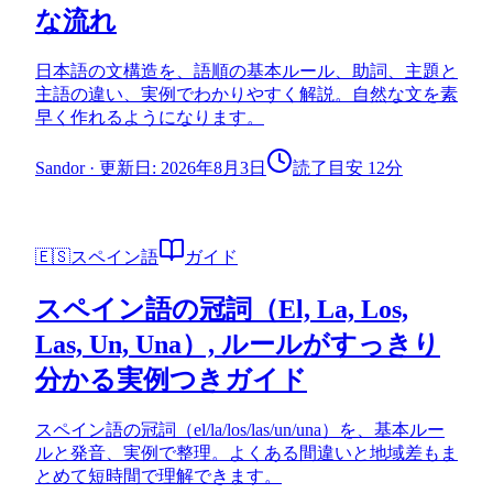
な流れ
日本語の文構造を、語順の基本ルール、助詞、主題と
主語の違い、実例でわかりやすく解説。自然な文を素
早く作れるようになります。
Sandor
·
更新日: 2026年8月3日
読了目安 12分
🇪🇸
スペイン語
ガイド
スペイン語の冠詞（El, La, Los,
Las, Un, Una）, ルールがすっきり
分かる実例つきガイド
スペイン語の冠詞（el/la/los/las/un/una）を、基本ルー
ルと発音、実例で整理。よくある間違いと地域差もま
とめて短時間で理解できます。