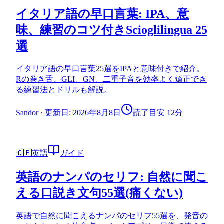
イタリア語の早口言葉: IPA、意
味、練習のコツ付きScioglilingua 25
選
イタリア語の早口言葉25選をIPAと意味付きで紹介。
Rの巻き舌、GLI、GN、二重子音を効率よく矯正でき
る練習法とドリルも解説。
Sandor
·
更新日: 2026年8月8日
読了目安 12分
🇬🇧
英語
ガイド
英語のナンパのセリフ: 自然に聞こ
える口説き文句55選(痛くない)
英語で自然に聞こえるナンパのセリフ55選を、発音の