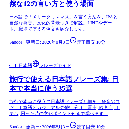
然な12の言い方と使う場面
日本語で「メリークリスマス」を言う方法を、IPAと
自然な発音、文化的背景つきで解説。LINEやデー
ト、職場で使える例文も紹介します。
Sandor
·
更新日: 2026年8月3日
読了目安 10分
🇯🇵
日本語
フレーズガイド
旅行で使える日本語フレーズ集: 日
本で本当に使う35選
旅行で本当に役立つ日本語フレーズ35個を、発音のコ
ツ、丁寧語とカジュアルの使い分け、電車, 飲食店, ホ
テル, 困った時の文化ポイント付きで学べます。
Sandor
·
更新日: 2026年8月3日
読了目安 10分