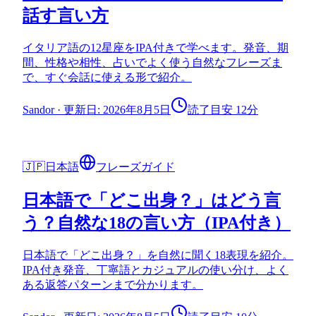
話す言い方
イタリア語の12星座をIPA付きで学べます。発音、期
間、性格や相性、占いでよく使う自然なフレーズま
で、すぐ会話に使える形で紹介。
Sandor
·
更新日: 2026年8月5日
読了目安 12分
🇯🇵
日本語
フレーズガイド
日本語で「どこ出身？」はどう言
う？自然な18の言い方（IPA付き）
日本語で「どこ出身？」を自然に聞く18表現を紹介。
IPA付き発音、丁寧語とカジュアルの使い分け、よく
ある返答パターンまで分かります。