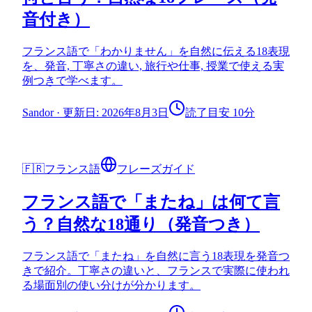
音付き）
フランス語で「わかりません」を自然に伝える18表現
を、発音, 丁寧さの違い, 旅行や仕事, 授業で使える実
例つきで学べます。
Sandor
·
更新日: 2026年8月3日
読了目安 10分
🇫🇷
フランス語
フレーズガイド
フランス語で「またね」は何て言
う？自然な18通り（発音つき）
フランス語で「またね」を自然に言う18表現を発音つ
きで紹介。丁寧さの違いと、フランスで実際に使われ
る場面別の使い分けが分かります。