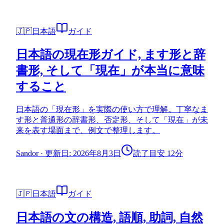
🇯🇵
日本語
ガイド
日本語の現在形ガイド, ます形と辞
書形, そして「現在」が本当に意味
すること
日本語の「現在形」を実際の使い方で理解。丁寧なま
す形と普通形の辞書形、否定形、そして「現在」が未
来を表す場面まで、例文で整理します。
Sandor
·
更新日: 2026年8月3日
読了目安 12分
🇯🇵
日本語
ガイド
日本語の文の構造, 語順, 助詞, 自然