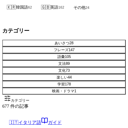
🇰🇷
韓国語
🇬🇧
英語
その他
62
162
24
カテゴリー
あいさつ
28
フレーズ
147
語彙
105
文法
89
文化
73
楽しい
44
学習
178
映画・ドラマ
1
カテゴリー
677 件の記事
🇮🇹
イタリア語
ガイド