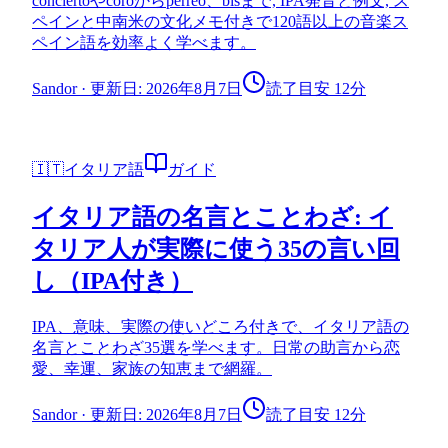
conciertoやcoroからperreo、bisまで, IPA発音と例文, ス
ペインと中南米の文化メモ付きで120語以上の音楽ス
ペイン語を効率よく学べます。
Sandor
·
更新日: 2026年8月7日
読了目安 12分
🇮🇹
イタリア語
ガイド
イタリア語の名言とことわざ: イ
タリア人が実際に使う35の言い回
し（IPA付き）
IPA、意味、実際の使いどころ付きで、イタリア語の
名言とことわざ35選を学べます。日常の助言から恋
愛、幸運、家族の知恵まで網羅。
Sandor
·
更新日: 2026年8月7日
読了目安 12分