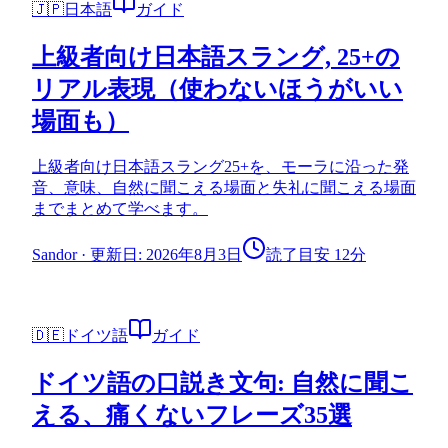
🇯🇵
日本語
ガイド
上級者向け日本語スラング, 25+の
リアル表現（使わないほうがいい
場面も）
上級者向け日本語スラング25+を、モーラに沿った発
音、意味、自然に聞こえる場面と失礼に聞こえる場面
までまとめて学べます。
Sandor
·
更新日: 2026年8月3日
読了目安 12分
🇩🇪
ドイツ語
ガイド
ドイツ語の口説き文句: 自然に聞こ
える、痛くないフレーズ35選