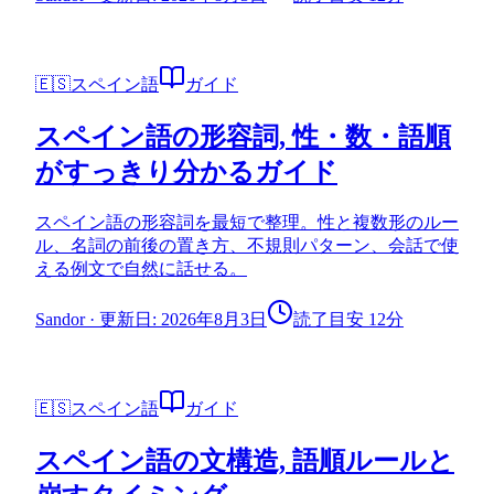
🇪🇸
スペイン語
ガイド
スペイン語の形容詞, 性・数・語順
がすっきり分かるガイド
スペイン語の形容詞を最短で整理。性と複数形のルー
ル、名詞の前後の置き方、不規則パターン、会話で使
える例文で自然に話せる。
Sandor
·
更新日: 2026年8月3日
読了目安 12分
🇪🇸
スペイン語
ガイド
スペイン語の文構造, 語順ルールと