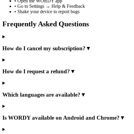
•
Open the WORDY app
•
Go to Settings → Help & Feedback
•
Shake your device to report bugs
Frequently Asked Questions
How do I cancel my subscription?
▼
How do I request a refund?
▼
Which languages are available?
▼
Is WORDY available on Android and Chrome?
▼