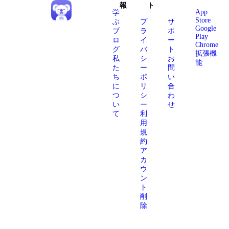
報
ト
App
学
Store
ぶ
プ
サ
Google
ブ
ラ
ポ
Play
ロ
イ
ー
Chrome
グ
バ
ト
拡張機
私
シ
お
能
た
ー
問
ち
ポ
い
に
リ
合
つ
シ
わ
い
ー
せ
て
利
用
規
約
ア
カ
ウ
ン
ト
削
除