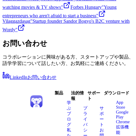
watching movies & TV shows"
Forbes Hungary
"Young
entrepreneurs who aren't afraid to start a business"
Vilaggazdasag
"Startup founder Sandor Bogyo's B2C venture with
Wordy"
お問い合わせ
コラボレーションに興味がある方、スタートアップや製品、
語学学習について話したい方、お気軽にご連絡ください。
LinkedIn
お問い合わせ
製品
法的情
サポー
ダウンロード
報
ト
App
学
Store
ぶ
プ
サ
Google
ブ
ラ
ポ
Play
ロ
イ
ー
Chrome
グ
バ
ト
拡張機
私
シ
お
能
た
ー
問