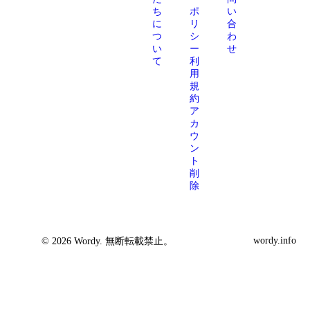
ち
ポ
い
に
リ
合
つ
シ
わ
い
ー
せ
て
利
用
規
約
ア
カ
ウ
ン
ト
削
除
wordy.info
© 2026 Wordy. 無断転載禁止。