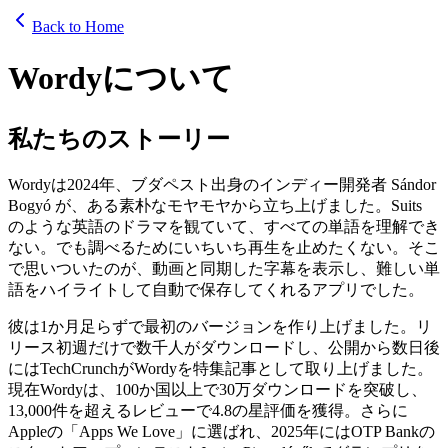
Back to Home
Wordyについて
私たちのストーリー
Wordyは2024年、ブダペスト出身のインディー開発者 Sándor
Bogyó が、ある素朴なモヤモヤから立ち上げました。Suits
のような英語のドラマを観ていて、すべての単語を理解でき
ない。でも調べるためにいちいち再生を止めたくない。そこ
で思いついたのが、動画と同期した字幕を表示し、難しい単
語をハイライトして自動で保存してくれるアプリでした。
彼は1か月足らずで最初のバージョンを作り上げました。リ
リース初週だけで数千人がダウンロードし、公開から数日後
にはTechCrunchがWordyを特集記事として取り上げました。
現在Wordyは、100か国以上で30万ダウンロードを突破し、
13,000件を超えるレビューで4.8の星評価を獲得。さらに
Appleの「Apps We Love」に選ばれ、2025年にはOTP Bankの