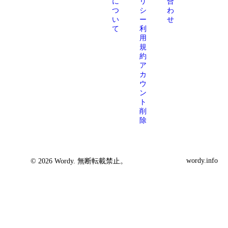
に
リ
合
つ
シ
わ
い
ー
せ
て
利
用
規
約
ア
カ
ウ
ン
ト
削
除
wordy.info
© 2026 Wordy. 無断転載禁止。