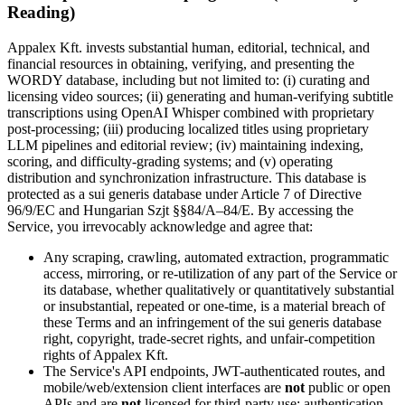
Reading)
Appalex Kft. invests substantial human, editorial, technical, and
financial resources in obtaining, verifying, and presenting the
WORDY database, including but not limited to: (i) curating and
licensing video sources; (ii) generating and human-verifying subtitle
transcriptions using OpenAI Whisper combined with proprietary
post-processing; (iii) producing localized titles using proprietary
LLM pipelines and editorial review; (iv) maintaining indexing,
scoring, and difficulty-grading systems; and (v) operating
distribution and synchronization infrastructure. This database is
protected as a sui generis database under Article 7 of Directive
96/9/EC and Hungarian Szjt §§84/A–84/E. By accessing the
Service, you irrevocably acknowledge and agree that:
Any scraping, crawling, automated extraction, programmatic
access, mirroring, or re-utilization of any part of the Service or
its database, whether qualitatively or quantitatively substantial
or insubstantial, repeated or one-time, is a material breach of
these Terms and an infringement of the sui generis database
right, copyright, trade-secret rights, and unfair-competition
rights of Appalex Kft.
The Service's API endpoints, JWT-authenticated routes, and
mobile/web/extension client interfaces are
not
public or open
APIs and are
not
licensed for third-party use; authentication