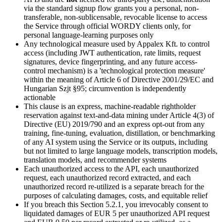
via the standard signup flow grants you a personal, non-
transferable, non-sublicensable, revocable license to access
the Service through official WORDY clients only, for
personal language-learning purposes only
Any technological measure used by Appalex Kft. to control
access (including JWT authentication, rate limits, request
signatures, device fingerprinting, and any future access-
control mechanism) is a 'technological protection measure'
within the meaning of Article 6 of Directive 2001/29/EC and
Hungarian Szjt §95; circumvention is independently
actionable
This clause is an express, machine-readable rightholder
reservation against text-and-data mining under Article 4(3) of
Directive (EU) 2019/790 and an express opt-out from any
training, fine-tuning, evaluation, distillation, or benchmarking
of any AI system using the Service or its outputs, including
but not limited to large language models, transcription models,
translation models, and recommender systems
Each unauthorized access to the API, each unauthorized
request, each unauthorized record extracted, and each
unauthorized record re-utilized is a separate breach for the
purposes of calculating damages, costs, and equitable relief
If you breach this Section 5.2.1, you irrevocably consent to
liquidated damages of EUR 5 per unauthorized API request