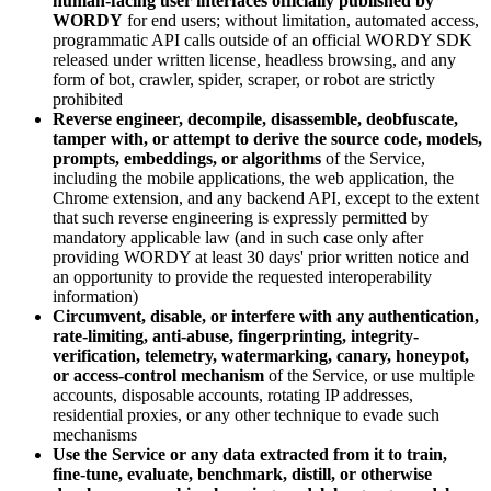
human-facing user interfaces officially published by
WORDY
for end users; without limitation, automated access,
programmatic API calls outside of an official WORDY SDK
released under written license, headless browsing, and any
form of bot, crawler, spider, scraper, or robot are strictly
prohibited
Reverse engineer, decompile, disassemble, deobfuscate,
tamper with, or attempt to derive the source code, models,
prompts, embeddings, or algorithms
of the Service,
including the mobile applications, the web application, the
Chrome extension, and any backend API, except to the extent
that such reverse engineering is expressly permitted by
mandatory applicable law (and in such case only after
providing WORDY at least 30 days' prior written notice and
an opportunity to provide the requested interoperability
information)
Circumvent, disable, or interfere with any authentication,
rate-limiting, anti-abuse, fingerprinting, integrity-
verification, telemetry, watermarking, canary, honeypot,
or access-control mechanism
of the Service, or use multiple
accounts, disposable accounts, rotating IP addresses,
residential proxies, or any other technique to evade such
mechanisms
Use the Service or any data extracted from it to train,
fine-tune, evaluate, benchmark, distill, or otherwise