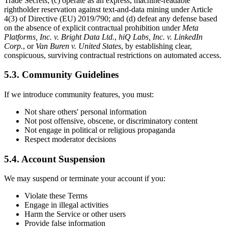
Trade Secrets; (c) operate as an express, machine-readable
rightholder reservation against text-and-data mining under Article
4(3) of Directive (EU) 2019/790; and (d) defeat any defense based
on the absence of explicit contractual prohibition under
Meta
Platforms, Inc. v. Bright Data Ltd.
,
hiQ Labs, Inc. v. LinkedIn
Corp.
, or
Van Buren v. United States
, by establishing clear,
conspicuous, surviving contractual restrictions on automated access.
5.3. Community Guidelines
If we introduce community features, you must:
Not share others' personal information
Not post offensive, obscene, or discriminatory content
Not engage in political or religious propaganda
Respect moderator decisions
5.4. Account Suspension
We may suspend or terminate your account if you:
Violate these Terms
Engage in illegal activities
Harm the Service or other users
Provide false information