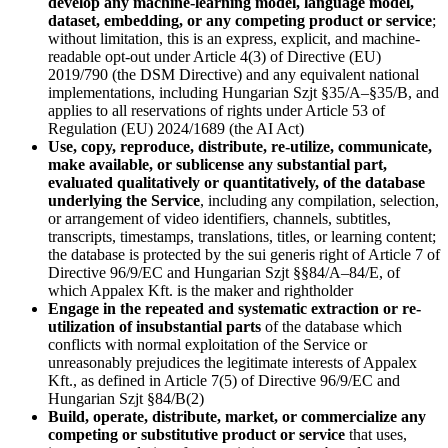
develop any machine-learning model, language model,
dataset, embedding, or any competing product or service
;
without limitation, this is an express, explicit, and machine-
readable opt-out under Article 4(3) of Directive (EU)
2019/790 (the DSM Directive) and any equivalent national
implementations, including Hungarian Szjt §35/A–§35/B, and
applies to all reservations of rights under Article 53 of
Regulation (EU) 2024/1689 (the AI Act)
Use, copy, reproduce, distribute, re-utilize, communicate,
make available, or sublicense any substantial part,
evaluated qualitatively or quantitatively, of the database
underlying the Service
, including any compilation, selection,
or arrangement of video identifiers, channels, subtitles,
transcripts, timestamps, translations, titles, or learning content;
the database is protected by the sui generis right of Article 7 of
Directive 96/9/EC and Hungarian Szjt §§84/A–84/E, of
which Appalex Kft. is the maker and rightholder
Engage in the repeated and systematic extraction or re-
utilization of insubstantial parts
of the database which
conflicts with normal exploitation of the Service or
unreasonably prejudices the legitimate interests of Appalex
Kft., as defined in Article 7(5) of Directive 96/9/EC and
Hungarian Szjt §84/B(2)
Build, operate, distribute, market, or commercialize any
competing or substitutive product or service
that uses,