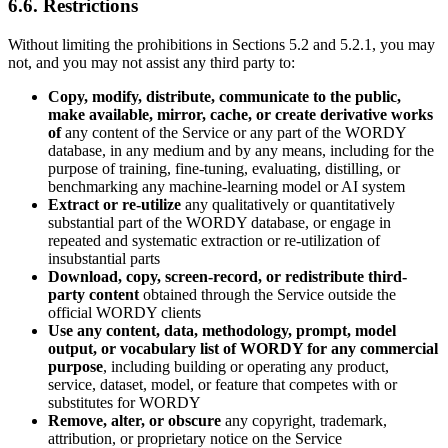
6.6. Restrictions
Without limiting the prohibitions in Sections 5.2 and 5.2.1, you may
not, and you may not assist any third party to:
Copy, modify, distribute, communicate to the public,
make available, mirror, cache, or create derivative works
of
any content of the Service or any part of the WORDY
database, in any medium and by any means, including for the
purpose of training, fine-tuning, evaluating, distilling, or
benchmarking any machine-learning model or AI system
Extract or re-utilize
any qualitatively or quantitatively
substantial part of the WORDY database, or engage in
repeated and systematic extraction or re-utilization of
insubstantial parts
Download, copy, screen-record, or redistribute third-
party content
obtained through the Service outside the
official WORDY clients
Use any content, data, methodology, prompt, model
output, or vocabulary list of WORDY for any commercial
purpose
, including building or operating any product,
service, dataset, model, or feature that competes with or
substitutes for WORDY
Remove, alter, or obscure
any copyright, trademark,
attribution, or proprietary notice on the Service