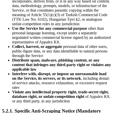
incorporates, derives from, or is in any way based on content,
data, methodology, prompts, models, or infrastructure of the
Service, or that constitutes parasitic copying within the
meaning of Article 55(1)(c)(3) of Turkish Commercial Code
(TTK Law No. 6102), Hungarian Tpvt §2, or analogous
unfair-competition rules in any jurisdiction
Use the Service for any commercial purpose
other than
personal language learning, except under a separately
negotiated written commercial license signed by an authorized
representative of Appalex Kft.
Collect, harvest, or aggregate
personal data of other users,
public-figure data, or any data identifiable to natural persons
through the Service
Distribute spam, malware, phishing content, or any
content that infringes any third-party right or violates any
applicable law
Interfere with, disrupt, or impose an unreasonable load
on the Service, its servers, or its network
, including denial-
of-service attacks, resource exhaustion, or excessive request
rates
Violate any intellectual property right, trade-secret right,
database right, or unfair-competition right
of Appalex Kft.
or any third party, in any jurisdiction
5.2.1. Specific Anti-Scraping Notice (Mandatory