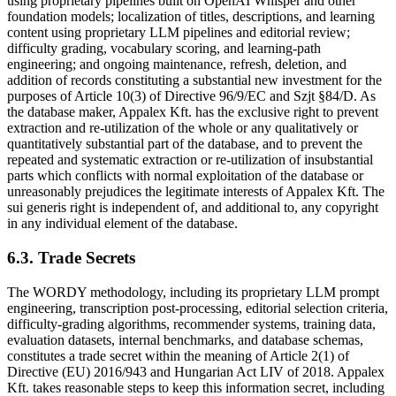
using proprietary pipelines built on OpenAI Whisper and other
foundation models; localization of titles, descriptions, and learning
content using proprietary LLM pipelines and editorial review;
difficulty grading, vocabulary scoring, and learning-path
engineering; and ongoing maintenance, refresh, deletion, and
addition of records constituting a substantial new investment for the
purposes of Article 10(3) of Directive 96/9/EC and Szjt §84/D. As
the database maker, Appalex Kft. has the exclusive right to prevent
extraction and re-utilization of the whole or any qualitatively or
quantitatively substantial part of the database, and to prevent the
repeated and systematic extraction or re-utilization of insubstantial
parts which conflicts with normal exploitation of the database or
unreasonably prejudices the legitimate interests of Appalex Kft. The
sui generis right is independent of, and additional to, any copyright
in any individual element of the database.
6.3. Trade Secrets
The WORDY methodology, including its proprietary LLM prompt
engineering, transcription post-processing, editorial selection criteria,
difficulty-grading algorithms, recommender systems, training data,
evaluation datasets, internal benchmarks, and database schemas,
constitutes a trade secret within the meaning of Article 2(1) of
Directive (EU) 2016/943 and Hungarian Act LIV of 2018. Appalex
Kft. takes reasonable steps to keep this information secret, including