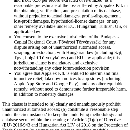
and EUR 0.50 per record extracted or re-utilized, as a
reasonable pre-estimate of the loss suffered by Appalex Kft. in
the obtaining, verification, and presentation of its database,
without prejudice to actual damages, profits-disgorgement,
lost-profit damages, hypothetical-license damages, or any
other remedy available under EU, Hungarian, Turkish, US, or
applicable law
You consent to the exclusive jurisdiction of the Budapest-
Capital Regional Court (Fővárosi Törvényszék) for any
dispute arising out of unauthorized automated access,
scraping, or extraction, with Hungarian law (including Szjt,
Tpvt, Polgári Törvénykönyv) and EU law applicable; this
jurisdiction clause is mandatory and exclusive
notwithstanding any other forum-selection provision
You agree that Appalex Kft. is entitled to interim and final
injunctive relief, takedown notices to app stores (including
Apple App Store and Google Play), and any other equitable
remedy, without need to demonstrate further irreparable harm,
in addition to monetary damages
This clause is intended to (a) clearly and unambiguously prohibit
unauthorized automated access; (b) constitute a 'reasonable step
under the circumstances' to keep the underlying methodology and
database secret within the meaning of Article 2(1)(c) of Directive
(EU) 2016/943 and Hungarian Act LIV of 2018 on the Protection of