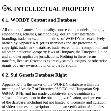
6. INTELLECTUAL PROPERTY
6.1. WORDY Content and Database
All content, features, functionality, source code, models, prompts,
embeddings, schemas, methodology, design, user interfaces,
branding, trademarks, and trade dress of WORDY are exclusively
owned by Appalex Kft. (or its licensors) and are protected by
copyright, trademark, database, trade-secret, unfair-competition, and
all other intellectual-property laws of Hungary, the European Union,
and all other applicable jurisdictions. Nothing in these Terms
transfers, licenses (except as expressly stated), assigns, or otherwise
grants you any ownership in or to the foregoing.
6.2. Sui Generis Database Right
Appalex Kft. is the maker of the WORDY database within the
meaning of Article 7 of Directive 96/9/EC and Hungarian Szjt
§§84/A–84/E, and has made qualitatively and quantitatively
substantial investment in the obtaining, verification, and presentation
of the database, including but not limited to: licensing and curation
of video sources; transcription and human verification of subtitles