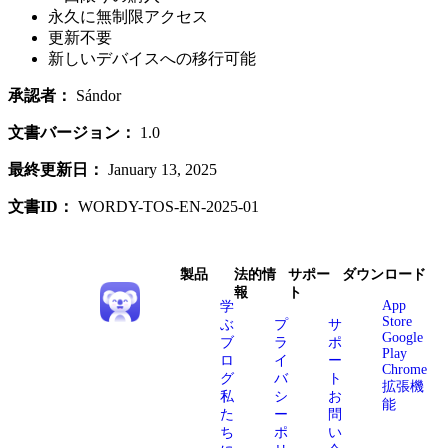
永久に無制限アクセス
更新不要
新しいデバイスへの移行可能
承認者：
Sándor
文書バージョン：
1.0
最終更新日：
January 13, 2025
文書ID：
WORDY-TOS-EN-2025-01
製品
法的情
サポー
ダウンロード
報
ト
App
学
Store
ぶ
プ
サ
Google
ブ
ラ
ポ
Play
ロ
イ
ー
Chrome
グ
バ
ト
拡張機
私
シ
お
能
た
ー
問
ち
ポ
い