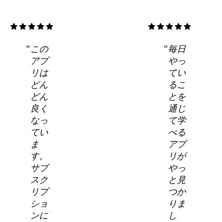
star
star
star
star
star
star
star
star
star
star
この
毎日
アプ
やっ
リは
てい
どん
るこ
どん
とを
良く
通じ
なっ
て学
てい
べる
ま
アプ
す。
リが
サブ
やっ
スク
と見
リプ
つか
ショ
りま
ンに
し