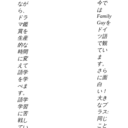
今で
なが
は
ら、
Family
ドラ
Guyを
マ鑑
ドイ
賞を
ツ語
生産
で観
的な
てい
時間
ま
に変
す。
えて
さら
語学
に面
を学
白
べま
い！
す。
大き
語学
なプ
学習
ラス:
に苦
同じ
戦し
こと
てい