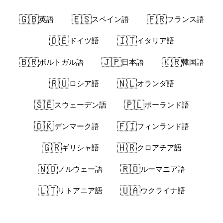
🇬🇧
🇪🇸
🇫🇷
英語
スペイン語
フランス語
🇩🇪
🇮🇹
ドイツ語
イタリア語
🇧🇷
🇯🇵
🇰🇷
ポルトガル語
日本語
韓国語
🇷🇺
🇳🇱
ロシア語
オランダ語
🇸🇪
🇵🇱
スウェーデン語
ポーランド語
🇩🇰
🇫🇮
デンマーク語
フィンランド語
🇬🇷
🇭🇷
ギリシャ語
クロアチア語
🇳🇴
🇷🇴
ノルウェー語
ルーマニア語
🇱🇹
🇺🇦
リトアニア語
ウクライナ語