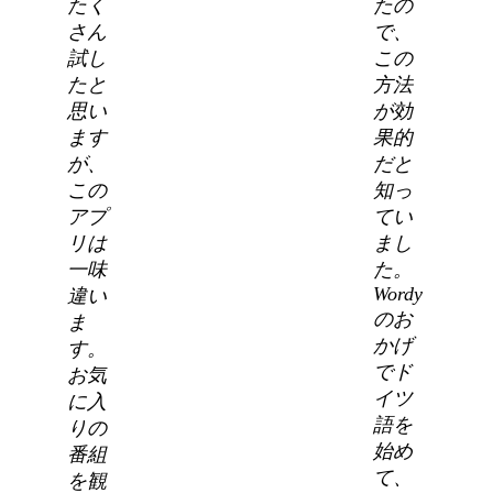
たく
たの
さん
で、
試し
この
たと
方法
思い
が効
ます
果的
が、
だと
この
知っ
アプ
てい
リは
まし
一味
た。
Wordy
違い
のお
ま
かげ
す。
でド
お気
イツ
に入
語を
りの
始め
番組
て、
を観