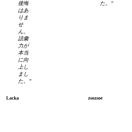
後悔
た。”
はあ
りま
せ
ん。
語彙
力が
本当
に向
上し
まし
た。”
Lacka
zsozsoe