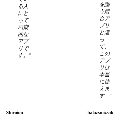
を謳
る人
う競
にと
合ア
って
プリ
画期
と違
的な
っ
アプ
て、
リで
この
す。”
アプ
リは
本当
に使
えま
す。”
Shiroion
balazsmizsak