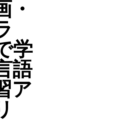
画・
ラ
で学
言語
習ア
リ