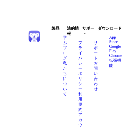
製品
法的情
サポー
ダウンロード
報
ト
App
学
Store
ぶ
プ
サ
Google
ブ
ラ
ポ
Play
ロ
イ
ー
Chrome
グ
バ
ト
拡張機
私
シ
お
能
た
ー
問
ち
ポ
い
に
リ
合
つ
シ
わ
い
ー
せ
て
利
用
規
約
ア
カ
ウ