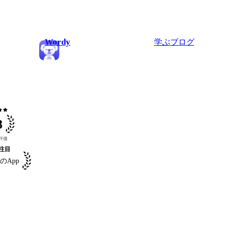
Wordy
学ぶ
ブログ
ar
star
8
評価
注目
のApp