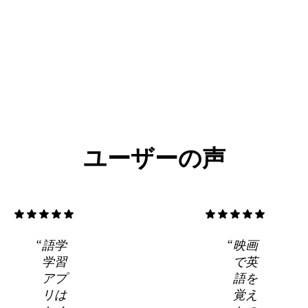
ユーザーの声
star
star
star
star
star
star
star
star
star
star
語学
映画
学習
で英
アプ
語を
リは
覚え