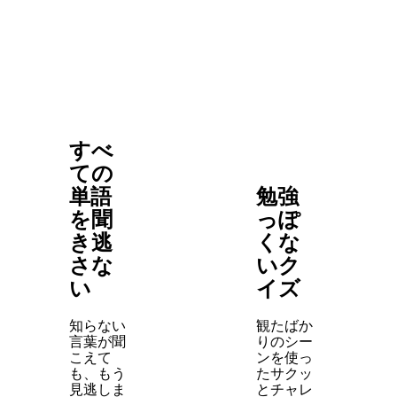
すべ
ての
単語
勉強
を聞
っぽ
き逃
くな
さな
いク
い
イズ
知らない
観たばか
言葉が聞
りのシー
こえて
ンを使っ
も、もう
たサクッ
見逃しま
とチャレ