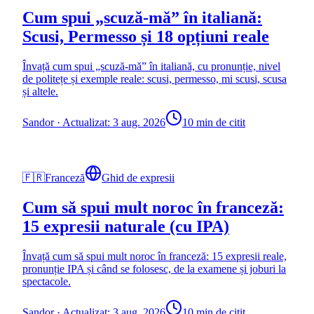
Cum spui „scuză-mă” în italiană:
Scusi, Permesso și 18 opțiuni reale
Învață cum spui „scuză-mă” în italiană, cu pronunție, nivel
de politețe și exemple reale: scusi, permesso, mi scusi, scusa
și altele.
Sandor
·
Actualizat: 3 aug. 2026
10 min de citit
🇫🇷
Franceză
Ghid de expresii
Cum să spui mult noroc în franceză:
15 expresii naturale (cu IPA)
Învață cum să spui mult noroc în franceză: 15 expresii reale,
pronunție IPA și când se folosesc, de la examene și joburi la
spectacole.
Sandor
·
Actualizat: 3 aug. 2026
10 min de citit