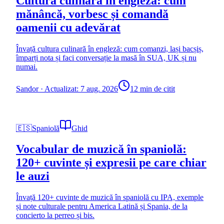
Cultura culinară în engleză: cum
mănâncă, vorbesc și comandă
oamenii cu adevărat
Învață cultura culinară în engleză: cum comanzi, lași bacșiș,
împarți nota și faci conversație la masă în SUA, UK și nu
numai.
Sandor
·
Actualizat: 7 aug. 2026
12 min de citit
🇪🇸
Spaniolă
Ghid
Vocabular de muzică în spaniolă:
120+ cuvinte și expresii pe care chiar
le auzi
Învață 120+ cuvinte de muzică în spaniolă cu IPA, exemple
și note culturale pentru America Latină și Spania, de la
concierto la perreo și bis.