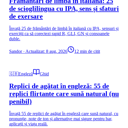
Frământări de limbă în italiană: 25
de scioglilingua cu IPA, sens și sfaturi
de exersare
Învață 25 de frământări de limbă în italiană cu IPA, sensuri și
exerciții ca să corectezi rapid R, GLI, GN și consoanele
duble.
Sandor
·
Actualizat: 8 aug. 2026
12 min de citit
🇬🇧
Engleză
Ghid
Replici de agățat în engleză: 55 de
replici flirtante care sună natural (nu
penibil)
Învață 55 de replici de agățat în engleză care sună natural, cu
pronunție, note de ton și alternative mai sigure pentru bar,
aplicații și viața reală.