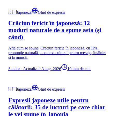
🇯🇵
Japoneză
Ghid de expresii
Crăciun fericit în japoneză: 12
moduri naturale de a spune asta (și
când)
Află cum se spune 'Crăciun fericit' în japoneză, cu IPA,
pronunție naturală și context cultural pentru mesaje, întâlniri
și la muncă.
Sandor
·
Actualizat: 3 aug. 2026
10 min de citit
🇯🇵
Japoneză
Ghid de expresii
Expresii japoneze utile pentru
călătorii: 35 de lucruri pe care chiar
le vei spune în Japonia