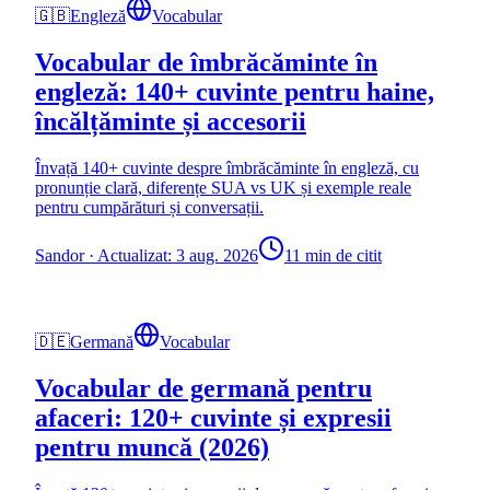
🇬🇧
Engleză
Vocabular
Vocabular de îmbrăcăminte în
engleză: 140+ cuvinte pentru haine,
încălțăminte și accesorii
Învață 140+ cuvinte despre îmbrăcăminte în engleză, cu
pronunție clară, diferențe SUA vs UK și exemple reale
pentru cumpărături și conversații.
Sandor
·
Actualizat: 3 aug. 2026
11 min de citit
🇩🇪
Germană
Vocabular
Vocabular de germană pentru
afaceri: 120+ cuvinte și expresii
pentru muncă (2026)