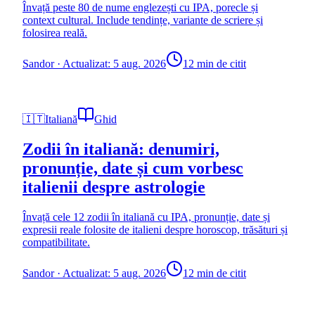
Învață peste 80 de nume englezești cu IPA, porecle și
context cultural. Include tendințe, variante de scriere și
folosirea reală.
Sandor
·
Actualizat: 5 aug. 2026
12 min de citit
🇮🇹
Italiană
Ghid
Zodii în italiană: denumiri,
pronunție, date și cum vorbesc
italienii despre astrologie
Învață cele 12 zodii în italiană cu IPA, pronunție, date și
expresii reale folosite de italieni despre horoscop, trăsături și
compatibilitate.
Sandor
·
Actualizat: 5 aug. 2026
12 min de citit