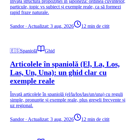
Învață structura propoziției în japoneză: ordinea cuvintelor,
particule, topic vs subiect și exemple reale, ca să formezi
rapid fraze naturale.
Sandor
·
Actualizat: 3 aug. 2026
12 min de citit
🇪🇸
Spaniolă
Ghid
Articolele în spaniolă (El, La, Los,
Las, Un, Una): un ghid clar cu
exemple reale
Învață articolele în spaniolă (el/la/los/las/un/una) cu reguli
simple, pronunție și exemple reale, plus greșeli frecvente și
uz regional.
Sandor
·
Actualizat: 3 aug. 2026
12 min de citit