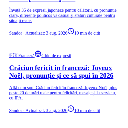
Învață 35 de expresii japoneze pentru călătorii, cu pronunție
clară, diferențe politicos vs casual și sfaturi culturale pentru
situații reale.
Sandor
·
Actualizat: 3 aug. 2026
10 min de citit
🇫🇷
Franceză
Ghid de expresii
Crăciun fericit în franceză: Joyeux
Noël, pronunție și ce să spui în 2026
Află cum spui Crăciun fericit în franceză: Joyeux Noël, plus
peste 20 de urări reale pentru felicitări, mesaje și la serviciu,
cu IPA.
Sandor
·
Actualizat: 3 aug. 2026
10 min de citit