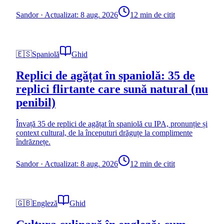
Sandor
·
Actualizat: 8 aug. 2026
12 min de citit
🇪🇸
Spaniolă
Ghid
Replici de agățat în spaniolă: 35 de
replici flirtante care sună natural (nu
penibil)
Învață 35 de replici de agățat în spaniolă cu IPA, pronunție și
context cultural, de la începuturi drăguțe la complimente
îndrăznețe.
Sandor
·
Actualizat: 8 aug. 2026
12 min de citit
🇬🇧
Engleză
Ghid