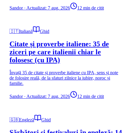
Sandor
·
Actualizat: 7 aug. 2026
12 min de citit
🇮🇹
Italiană
Ghid
Citate și proverbe italiene: 35 de
ziceri pe care italienii chiar le
folosesc (cu IPA)
Învață 35 de citate și proverbe italiene cu IPA, sens și note
de folosire reală, de la sfaturi zilnice la iubire, noroc și
familie.
Sandor
·
Actualizat: 7 aug. 2026
12 min de citit
🇬🇧
Engleză
Ghid
Sărbători și festivaluri în engleză: 14