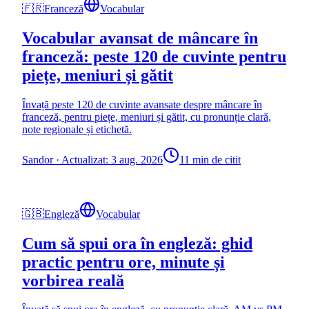
🇫🇷
Franceză
Vocabular
Vocabular avansat de mâncare în
franceză: peste 120 de cuvinte pentru
piețe, meniuri și gătit
Învață peste 120 de cuvinte avansate despre mâncare în
franceză, pentru piețe, meniuri și gătit, cu pronunție clară,
note regionale și etichetă.
Sandor
·
Actualizat: 3 aug. 2026
11 min de citit
🇬🇧
Engleză
Vocabular
Cum să spui ora în engleză: ghid
practic pentru ore, minute și
vorbirea reală