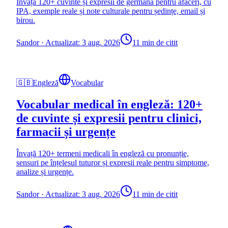
Învață 120+ cuvinte și expresii de germană pentru afaceri, cu
IPA, exemple reale și note culturale pentru ședințe, email și
birou.
Sandor
·
Actualizat: 3 aug. 2026
11 min de citit
🇬🇧
Engleză
Vocabular
Vocabular medical în engleză: 120+
de cuvinte și expresii pentru clinici,
farmacii și urgențe
Învață 120+ termeni medicali în engleză cu pronunție,
sensuri pe înțelesul tuturor și expresii reale pentru simptome,
analize și urgențe.
Sandor
·
Actualizat: 3 aug. 2026
11 min de citit