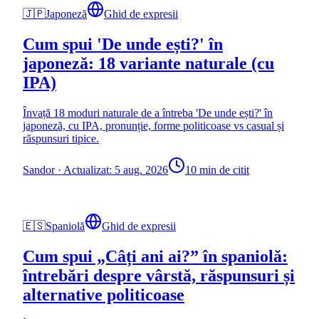
🇯🇵
Japoneză
Ghid de expresii
Cum spui 'De unde ești?' în
japoneză: 18 variante naturale (cu
IPA)
Învață 18 moduri naturale de a întreba 'De unde ești?' în
japoneză, cu IPA, pronunție, forme politicoase vs casual și
răspunsuri tipice.
Sandor
·
Actualizat: 5 aug. 2026
10 min de citit
🇪🇸
Spaniolă
Ghid de expresii
Cum spui „Câți ani ai?” în spaniolă:
întrebări despre vârstă, răspunsuri și
alternative politicoase