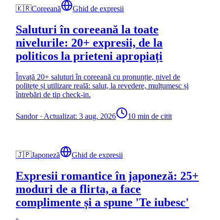
🇰🇷
Coreeană
Ghid de expresii
Saluturi în coreeană la toate
nivelurile: 20+ expresii, de la
politicos la prieteni apropiați
Învață 20+ saluturi în coreeană cu pronunție, nivel de
politețe și utilizare reală: salut, la revedere, mulțumesc și
întrebări de tip check-in.
Sandor
·
Actualizat: 3 aug. 2026
10 min de citit
🇯🇵
Japoneză
Ghid de expresii
Expresii romantice în japoneză: 25+
moduri de a flirta, a face
complimente și a spune 'Te iubesc'