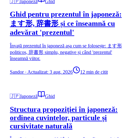
🇯🇵
Japoneză
Ghid
Ghid pentru prezentul în japoneză:
ます形, 辞書形 și ce înseamnă cu
adevărat 'prezentul'
Învață prezentul în japoneză așa cum se folosește: ます形
politicos, 辞書形 simplu, negative și când 'prezentul'
înseamnă viitor.
Sandor
·
Actualizat: 3 aug. 2026
12 min de citit
🇯🇵
Japoneză
Ghid
Structura propoziției în japoneză:
ordinea cuvintelor, particule și
cursivitate naturală