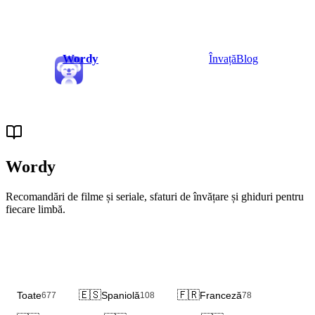
Wordy
Învață
Blog
Wordy
Blog
Recomandări de filme și seriale, sfaturi de învățare și ghiduri pentru
fiecare limbă.
🇪🇸
🇫🇷
Toate
Spaniolă
Franceză
677
108
78