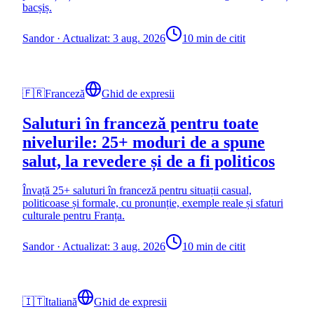
bacșiș.
Sandor
·
Actualizat: 3 aug. 2026
10 min de citit
🇫🇷
Franceză
Ghid de expresii
Saluturi în franceză pentru toate
nivelurile: 25+ moduri de a spune
salut, la revedere și de a fi politicos
Învață 25+ saluturi în franceză pentru situații casual,
politicoase și formale, cu pronunție, exemple reale și sfaturi
culturale pentru Franța.
Sandor
·
Actualizat: 3 aug. 2026
10 min de citit
🇮🇹
Italiană
Ghid de expresii