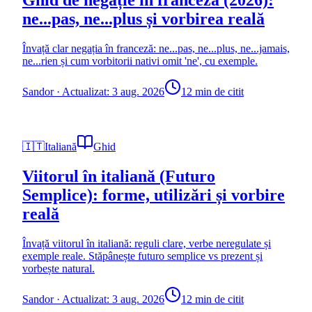
Ghid de negație în franceză (2026):
ne...pas, ne...plus și vorbirea reală
Învață clar negația în franceză: ne...pas, ne...plus, ne...jamais,
ne...rien și cum vorbitorii nativi omit 'ne', cu exemple.
Sandor
·
Actualizat: 3 aug. 2026
12 min de citit
🇮🇹
Italiană
Ghid
Viitorul în italiană (Futuro
Semplice): forme, utilizări și vorbire
reală
Învață viitorul în italiană: reguli clare, verbe neregulate și
exemple reale. Stăpânește futuro semplice vs prezent și
vorbește natural.
Sandor
·
Actualizat: 3 aug. 2026
12 min de citit