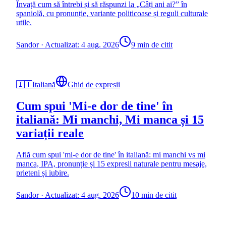
Învață cum să întrebi și să răspunzi la „Câți ani ai?” în
spaniolă, cu pronunție, variante politicoase și reguli culturale
utile.
Sandor
·
Actualizat: 4 aug. 2026
9 min de citit
🇮🇹
Italiană
Ghid de expresii
Cum spui 'Mi-e dor de tine' în
italiană: Mi manchi, Mi manca și 15
variații reale
Află cum spui 'mi-e dor de tine' în italiană: mi manchi vs mi
manca, IPA, pronunție și 15 expresii naturale pentru mesaje,
prieteni și iubire.
Sandor
·
Actualizat: 4 aug. 2026
10 min de citit