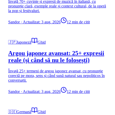
Învață 70+ cuvinte și expresii de muzică în italiană, cu
pronunție clară, exemple reale și context cultural, de la operă
la pop și festivaluri.
Sandor
·
Actualizat: 3 aug. 2026
12 min de citit
🇯🇵
Japoneză
Ghid
Argou japonez avansat: 25+ expresii
reale (și când să nu le folosești)
Învață 25+ termeni de argou japonez avansat, cu pronunție
corectă pe mora, sens și când sună natural sau nepoliticos în
conversații.
Sandor
·
Actualizat: 3 aug. 2026
12 min de citit
🇩🇪
Germană
Ghid