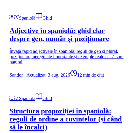
🇪🇸
Spaniolă
Ghid
Adjective în spaniolă: ghid clar
despre gen, număr și poziționare
Învață rapid adjectivele în spaniolă: reguli de gen și plural,
poziționare, neregulate importante și exemple reale ca să suni
natural.
Sandor
·
Actualizat: 3 aug. 2026
12 min de citit
🇪🇸
Spaniolă
Ghid
Structura propoziției în spaniolă:
reguli de ordine a cuvintelor (și când
să le încalci)