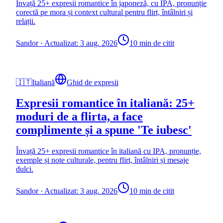
Învață 25+ expresii romantice în japoneză, cu IPA, pronunție
corectă pe mora și context cultural pentru flirt, întâlniri și
relații.
Sandor
·
Actualizat: 3 aug. 2026
10 min de citit
🇮🇹
Italiană
Ghid de expresii
Expresii romantice în italiană: 25+
moduri de a flirta, a face
complimente și a spune 'Te iubesc'
Învață 25+ expresii romantice în italiană cu IPA, pronunție,
exemple și note culturale, pentru flirt, întâlniri și mesaje
dulci.
Sandor
·
Actualizat: 3 aug. 2026
10 min de citit