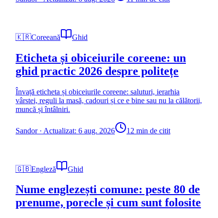
🇰🇷
Coreeană
Ghid
Eticheta și obiceiurile coreene: un
ghid practic 2026 despre politețe
Învață eticheta și obiceiurile coreene: saluturi, ierarhia
vârstei, reguli la masă, cadouri și ce e bine sau nu la călătorii,
muncă și întâlniri.
Sandor
·
Actualizat: 6 aug. 2026
12 min de citit
🇬🇧
Engleză
Ghid
Nume englezești comune: peste 80 de
prenume, porecle și cum sunt folosite