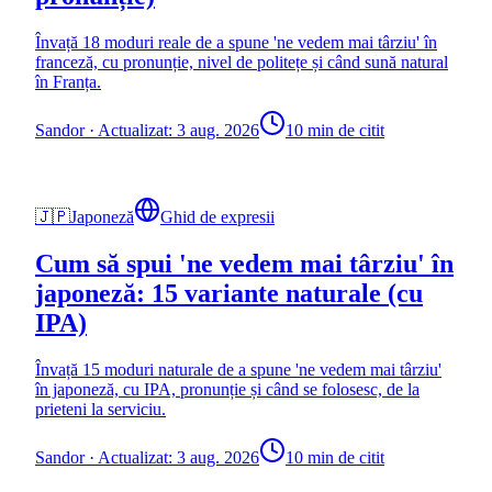
Învață 18 moduri reale de a spune 'ne vedem mai târziu' în
franceză, cu pronunție, nivel de politețe și când sună natural
în Franța.
Sandor
·
Actualizat: 3 aug. 2026
10 min de citit
🇯🇵
Japoneză
Ghid de expresii
Cum să spui 'ne vedem mai târziu' în
japoneză: 15 variante naturale (cu
IPA)
Învață 15 moduri naturale de a spune 'ne vedem mai târziu'
în japoneză, cu IPA, pronunție și când se folosesc, de la
prieteni la serviciu.
Sandor
·
Actualizat: 3 aug. 2026
10 min de citit