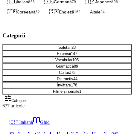
🇮🇹
🇩🇪
🇯🇵
Italiană
Germană
Japoneză
68
79
96
🇰🇷
🇬🇧
Coreeană
Engleză
Altele
62
162
24
Categorii
Salutări
28
Expresii
147
Vocabular
105
Gramatică
89
Cultură
73
Distractiv
44
Învățare
178
Filme și seriale
1
Categorii
677 articole
🇮🇹
Italiană
Ghid