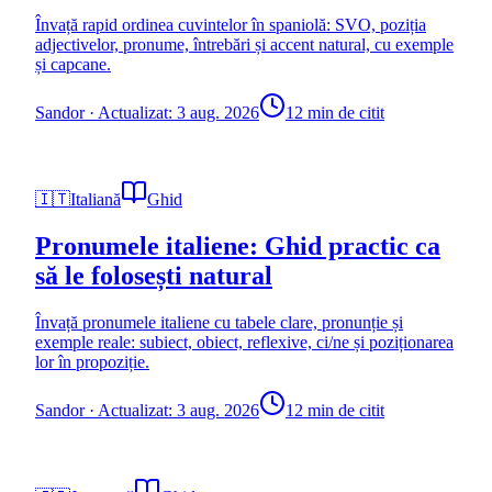
Învață rapid ordinea cuvintelor în spaniolă: SVO, poziția
adjectivelor, pronume, întrebări și accent natural, cu exemple
și capcane.
Sandor
·
Actualizat: 3 aug. 2026
12 min de citit
🇮🇹
Italiană
Ghid
Pronumele italiene: Ghid practic ca
să le folosești natural
Învață pronumele italiene cu tabele clare, pronunție și
exemple reale: subiect, obiect, reflexive, ci/ne și poziționarea
lor în propoziție.
Sandor
·
Actualizat: 3 aug. 2026
12 min de citit