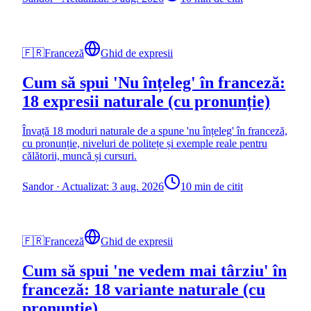
🇫🇷
Franceză
Ghid de expresii
Cum să spui 'Nu înțeleg' în franceză:
18 expresii naturale (cu pronunție)
Învață 18 moduri naturale de a spune 'nu înțeleg' în franceză,
cu pronunție, niveluri de politețe și exemple reale pentru
călătorii, muncă și cursuri.
Sandor
·
Actualizat: 3 aug. 2026
10 min de citit
🇫🇷
Franceză
Ghid de expresii
Cum să spui 'ne vedem mai târziu' în
franceză: 18 variante naturale (cu
pronunție)