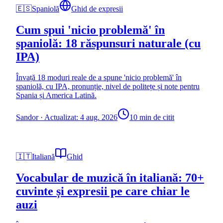
🇪🇸
Spaniolă
Ghid de expresii
Cum spui 'nicio problemă' în
spaniolă: 18 răspunsuri naturale (cu
IPA)
Învață 18 moduri reale de a spune 'nicio problemă' în
spaniolă, cu IPA, pronunție, nivel de politețe și note pentru
Spania și America Latină.
Sandor
·
Actualizat: 4 aug. 2026
10 min de citit
🇮🇹
Italiană
Ghid
Vocabular de muzică în italiană: 70+
cuvinte și expresii pe care chiar le
auzi