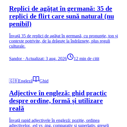
Replici de agățat în germană: 35 de
replici de flirt care sună natural (nu
penibil)
Învață 35 de replici de agățat în germană, cu pronunție, ton și
contexte potrivite, de la drăguțe la îndrăznețe, plus reguli
culturale.
Sandor
·
Actualizat: 3 aug. 2026
12 min de citit
🇬🇧
Engleză
Ghid
Adjective în engleză: ghid practic
despre ordine, formă și utilizare
reală
Învață rapid adjectivele în engleză: poziție, ordinea
adjectivelor, -ed vs -ing, comparativ și superlativ, greșeli