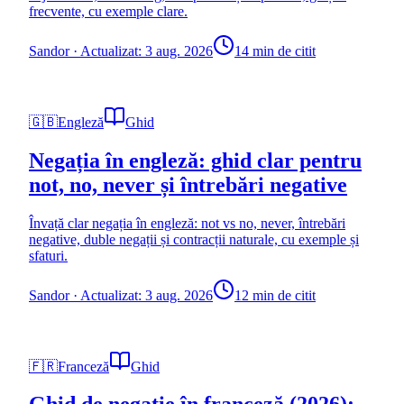
frecvente, cu exemple clare.
Sandor
·
Actualizat: 3 aug. 2026
14 min de citit
🇬🇧
Engleză
Ghid
Negația în engleză: ghid clar pentru
not, no, never și întrebări negative
Învață clar negația în engleză: not vs no, never, întrebări
negative, duble negații și contracții naturale, cu exemple și
sfaturi.
Sandor
·
Actualizat: 3 aug. 2026
12 min de citit
🇫🇷
Franceză
Ghid