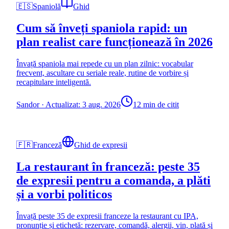
🇪🇸
Spaniolă
Ghid
Cum să înveți spaniola rapid: un
plan realist care funcționează în 2026
Învață spaniola mai repede cu un plan zilnic: vocabular
frecvent, ascultare cu seriale reale, rutine de vorbire și
recapitulare inteligentă.
Sandor
·
Actualizat: 3 aug. 2026
12 min de citit
🇫🇷
Franceză
Ghid de expresii
La restaurant în franceză: peste 35
de expresii pentru a comanda, a plăti
și a vorbi politicos
Învață peste 35 de expresii franceze la restaurant cu IPA,
pronunție și etichetă: rezervare, comandă, alergii, vin, plată și