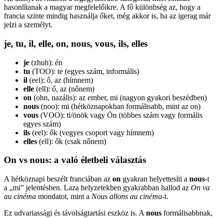
hasonlítanak a magyar megfelelőikre. A fő különbség az, hogy a
francia szinte mindig használja őket, még akkor is, ha az igerag már
jelzi a személyt.
je, tu, il, elle, on, nous, vous, ils, elles
je
(zhuh): én
tu
(TOO): te (egyes szám, informális)
il
(eel): ő, az (hímnem)
elle
(ell): ő, az (nőnem)
on
(ohn, nazális): az ember, mi (nagyon gyakori beszédben)
nous
(noo): mi (hétköznapokban formálisabb, mint az on)
vous
(VOO): ti/önök vagy Ön (többes szám vagy formális
egyes szám)
ils
(eel): ők (vegyes csoport vagy hímnem)
elles
(ell): ők (csak nőnem)
On vs nous: a való életbeli választás
A hétköznapi beszélt franciában az
on
gyakran helyettesíti a
nous
-t
a „mi” jelentésben. Laza helyzetekben gyakrabban hallod az
On va
au cinéma
mondatot, mint a
Nous allons au cinéma
-t.
Ez udvariassági és távolságtartási eszköz is. A
nous
formálisabbnak,