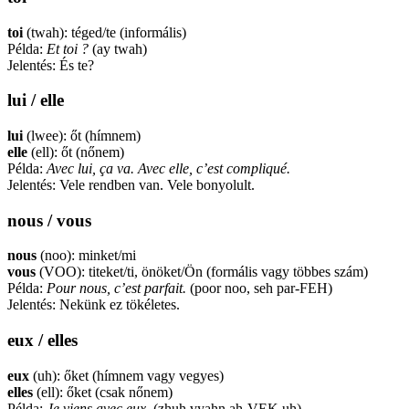
toi
(twah): téged/te (informális)
Példa:
Et toi ?
(ay twah)
Jelentés: És te?
lui / elle
lui
(lwee): őt (hímnem)
elle
(ell): őt (nőnem)
Példa:
Avec lui, ça va. Avec elle, c’est compliqué.
Jelentés: Vele rendben van. Vele bonyolult.
nous / vous
nous
(noo): minket/mi
vous
(VOO): titeket/ti, önöket/Ön (formális vagy többes szám)
Példa:
Pour nous, c’est parfait.
(poor noo, seh par-FEH)
Jelentés: Nekünk ez tökéletes.
eux / elles
eux
(uh): őket (hímnem vagy vegyes)
elles
(ell): őket (csak nőnem)
Példa:
Je viens avec eux.
(zhuh vyahn ah-VEK uh)