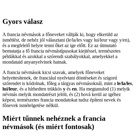
Gyors válasz
A francia névmások a főneveket váltják ki, hogy elkerüld az
ismétlést, de nehéz jól választani (le/la/les vagy lui/leur vagy y/en),
és a megfelelő helyre tenni őket az ige előtt. Ez az útmutató
bemutatja a fő francia névmástípusokat kiejtéssel, természetes
példákkal és azokkal a szórendi szabályokkal, amelyekkel a
mondataid anyanyelvinek hatnak.
A francia névmások kicsi szavak, amelyek főneveket
helyettesítenek, de franciául nyelvtani döntéseket és szigorú
szórendet is kódolnak, főleg a tárgyas névmásoknál, mint a
le/la/les
,
lui/leur
, és a hírhedten trükkös
y
és
en
. Ha megtanulod (1) melyik
névmás melyik mondatrészt jelöli, és (2) hová kerül az igéhez
képest, természetes francia mondatokat tudsz építeni nevek és
főnevek ismételgetése nélkül.
Miért tűnnek nehéznek a francia
névmások (és miért fontosak)