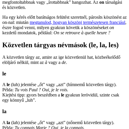
megfontoltabbnak vagy „írottabbnak” hangozhat. Az
on
társalgási
és közvetlen.
Ha egy kérés előtt barátságos felütést szeretnél, párosíts köszönést az
on-nal: miután
megtanulod, hogyan köszönj természetesen franciául
,
észre fogod venni, milyen gyakran követik a köszönéseket
on
kezdetű mondatok, például:
On se retrouve à quelle heure ?
Közvetlen tárgyas névmások (le, la, les)
A közvetlen tárgy az, amire az ige közvetlenül hat, közbeékelődő
elöljáró nélkül, mint az
à
vagy a
de
.
le
A
le
(luh) jelentése „őt” vagy „azt” (hímnemű közvetlen tárgy).
Példa:
Tu vois Paul ? Oui, je le vois.
Kiejtési tipp: gyors beszédben a
le
gyakran lerövidül, szinte csak
egy könnyű „luh”.
la
A
la
(lah) jelentése „őt” vagy „azt” (nőnemű közvetlen tárgy).
Példa:
Tu connais Marie ? Oui, je la connais.