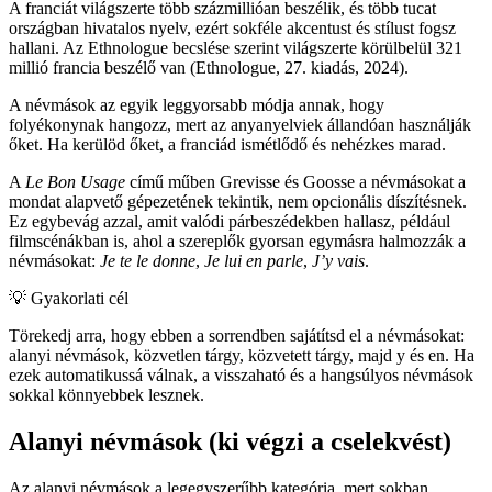
A franciát világszerte több százmillióan beszélik, és több tucat
országban hivatalos nyelv, ezért sokféle akcentust és stílust fogsz
hallani. Az Ethnologue becslése szerint világszerte körülbelül 321
millió francia beszélő van (Ethnologue, 27. kiadás, 2024).
A névmások az egyik leggyorsabb módja annak, hogy
folyékonynak hangozz, mert az anyanyelviek állandóan használják
őket. Ha kerülöd őket, a franciád ismétlődő és nehézkes marad.
A
Le Bon Usage
című műben Grevisse és Goosse a névmásokat a
mondat alapvető gépezetének tekintik, nem opcionális díszítésnek.
Ez egybevág azzal, amit valódi párbeszédekben hallasz, például
filmscénákban is, ahol a szereplők gyorsan egymásra halmozzák a
névmásokat:
Je te le donne
,
Je lui en parle
,
J’y vais
.
💡
Gyakorlati cél
Törekedj arra, hogy ebben a sorrendben sajátítsd el a névmásokat:
alanyi névmások, közvetlen tárgy, közvetett tárgy, majd y és en. Ha
ezek automatikussá válnak, a visszaható és a hangsúlyos névmások
sokkal könnyebbek lesznek.
Alanyi névmások (ki végzi a cselekvést)
Az alanyi névmások a legegyszerűbb kategória, mert sokban