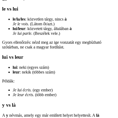
le vs lui
le/la/les
: közvetlen tárgy, nincs
à
Je le vois.
(Látom őt/azt.)
lui/leur
: közvetett tárgy, általában
à
Je lui parle.
(Beszélek vele.)
Gyors ellenőrzés: nézd meg az ige vonzatát egy megbízható
szótárban, ne csak a magyar fordítást.
lui vs leur
lui
: neki (egyes szám)
leur
: nekik (többes szám)
Példák:
Je lui écris.
(egy ember)
Je leur écris.
(több ember)
y vs là
A
y
névmás, amely egy már említett helyet helyettesít. A
là