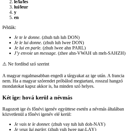
le/la/les
lui/leur
y
en
Példák:
Je te le donne.
(zhuh tuh luh DON)
Je le lui donne.
(zhuh luh lwee DON)
Je lui en parle.
(zhuh lwee ahn PARL)
J’y envoie un message.
(zhee ahn-VWAH uh meh-SAHZH)
⚠️
Ne fordítsd szó szerint
A magyar rugalmasabban engedi a tárgyakat az ige után. A francia
nem. Ha a magyar szórendet próbálod megtartani, rosszul hangzó
mondatokat kapsz akkor is, ha minden szó helyes.
Két ige: hová kerül a névmás
Ragozott ige és főnévi igenév együttese esetén a névmás általában
közvetlenül a főnévi igenév elé kerül:
Je vais te le donner.
(zhuh vay tuh luh doh-NAY)
Je veux lui parler.
(zhuh vuh lwee par-LAY)