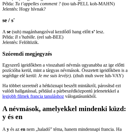
Példa:
Tu t’appelles comment ?
(too tah-PELL koh-MAHN)
Jelentés: Hogy hívnak?
se / s'
A
se
(suh) magánhangzóval kezdődő hang előtt
s’
lesz.
Példa:
Il s’habille.
(eel sah-BEE)
Jelentés: Felöltözik.
Szórendi megjegyzés
Egyszerű igeidőkben a visszaható névmás ugyanabba az ige előtti
pozícióba kerül, mint a tárgyas névmások. Összetett igeidőkben is a
segédige elé kerül:
Je me suis levé(e).
(zhuh muh swee luh-VAY)
Ha többet szeretnél a hétköznapi beszélt mintákról, párosítsd ezt
valódi hallgatással, például a párbeszédközpontú jelenetekkel a
legjobb filmek francia tanuláshoz
válogatásunkból.
A névmások, amelyekkel mindenki küzd:
y és en
A
y
és az
en
nem „haladó” téma, hanem mindennapi francia. Ha