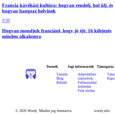
Francia kávéházi kultúra: hogyan rendelj, hol ülj, és
hogyan hangozz helyinek
🇫🇷
Hogyan mondjuk franciául, hogy jó éjt: 16 kifejezés
minden alkalomra
Termék
Jogi információk
Támogatás
Tanulás
Adatvédelmi
Támo
Blog
irányelvek
Kapcs
Rólunk
Felhasználási
feltételek
Fiók törlése
© 2026 Wordy. Minden jog fenntartva.
wordy.info