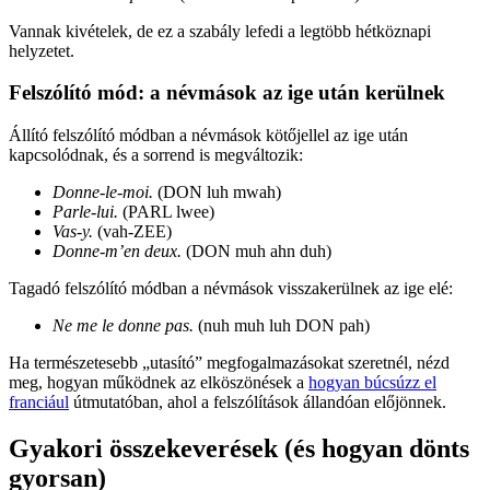
Vannak kivételek, de ez a szabály lefedi a legtöbb hétköznapi
helyzetet.
Felszólító mód: a névmások az ige után kerülnek
Állító felszólító módban a névmások kötőjellel az ige után
kapcsolódnak, és a sorrend is megváltozik:
Donne-le-moi.
(DON luh mwah)
Parle-lui.
(PARL lwee)
Vas-y.
(vah-ZEE)
Donne-m’en deux.
(DON muh ahn duh)
Tagadó felszólító módban a névmások visszakerülnek az ige elé:
Ne me le donne pas.
(nuh muh luh DON pah)
Ha természetesebb „utasító” megfogalmazásokat szeretnél, nézd
meg, hogyan működnek az elköszönések a
hogyan búcsúzz el
franciául
útmutatóban, ahol a felszólítások állandóan előjönnek.
Gyakori összekeverések (és hogyan dönts
gyorsan)