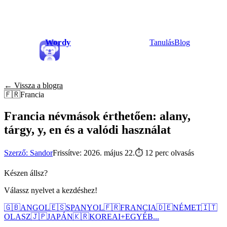
Wordy
Tanulás
Blog
← Vissza a blogra
🇫🇷
Francia
Francia névmások érthetően: alany,
tárgy, y, en és a valódi használat
Szerző: Sandor
Frissítve: 2026. május 22.
⏱
12 perc olvasás
Készen állsz?
Válassz nyelvet a kezdéshez!
🇬🇧
ANGOL
🇪🇸
SPANYOL
🇫🇷
FRANCIA
🇩🇪
NÉMET
🇮🇹
OLASZ
🇯🇵
JAPÁN
🇰🇷
KOREAI
+
EGYÉB...