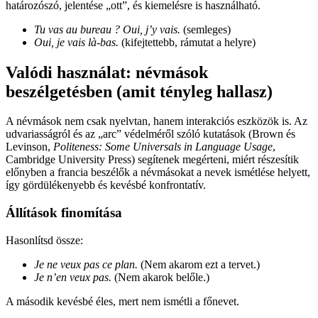
határozószó, jelentése „ott”, és kiemelésre is használható.
Tu vas au bureau ? Oui, j’y vais.
(semleges)
Oui, je vais là-bas.
(kifejtettebb, rámutat a helyre)
Valódi használat: névmások
beszélgetésben (amit tényleg hallasz)
A névmások nem csak nyelvtan, hanem interakciós eszközök is. Az
udvariasságról és az „arc” védelméről szóló kutatások (Brown és
Levinson,
Politeness: Some Universals in Language Usage
,
Cambridge University Press) segítenek megérteni, miért részesítik
előnyben a francia beszélők a névmásokat a nevek ismétlése helyett,
így gördülékenyebb és kevésbé konfrontatív.
Állítások finomítása
Hasonlítsd össze:
Je ne veux pas ce plan.
(Nem akarom ezt a tervet.)
Je n’en veux pas.
(Nem akarok belőle.)
A második kevésbé éles, mert nem ismétli a főnevet.