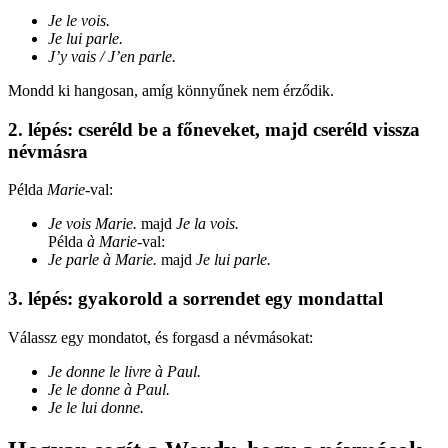
Je le vois.
Je lui parle.
J’y vais / J’en parle.
Mondd ki hangosan, amíg könnyűnek nem érződik.
2. lépés: cseréld be a főneveket, majd cseréld vissza
névmásra
Példa
Marie
-val:
Je vois Marie.
majd
Je la vois.
Példa
à Marie
-val:
Je parle à Marie.
majd
Je lui parle.
3. lépés: gyakorold a sorrendet egy mondattal
Válassz egy mondatot, és forgasd a névmásokat:
Je donne le livre à Paul.
Je le donne à Paul.
Je le lui donne.