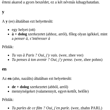
érteni akarod a gyors beszédet, ez a két névmás kihagyhatatlan.
y
A
y
(ee) általában ezt helyettesíti:
egy helyet (ott)
à + dolog
szerkezetet (ahhoz, arról), főleg olyan igékkel, mint
a
penser à
,
s’intéresser à
Példák:
Tu vas à Paris ? Oui, j’y vais.
(wee, zhee vee)
Tu penses à ton avenir ? Oui, j’y pense.
(wee, zhee pohns)
en
Az
en
(ahn, nazális) általában ezt helyettesíti:
de + dolog
szerkezetet (abból, arról)
mennyiségeket (valamennyit, egyet-kettőt, belőle)
Példák:
Tu parles de ce film ? Oui, j’en parle.
(wee, zhahn PARL)