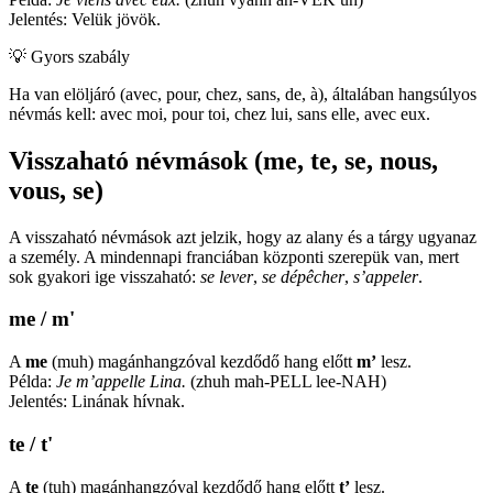
Jelentés: Velük jövök.
💡
Gyors szabály
Ha van elöljáró (avec, pour, chez, sans, de, à), általában hangsúlyos
névmás kell: avec moi, pour toi, chez lui, sans elle, avec eux.
Visszaható névmások (me, te, se, nous,
vous, se)
A visszaható névmások azt jelzik, hogy az alany és a tárgy ugyanaz
a személy. A mindennapi franciában központi szerepük van, mert
sok gyakori ige visszaható:
se lever
,
se dépêcher
,
s’appeler
.
me / m'
A
me
(muh) magánhangzóval kezdődő hang előtt
m’
lesz.
Példa:
Je m’appelle Lina.
(zhuh mah-PELL lee-NAH)
Jelentés: Linának hívnak.
te / t'
A
te
(tuh) magánhangzóval kezdődő hang előtt
t’
lesz.