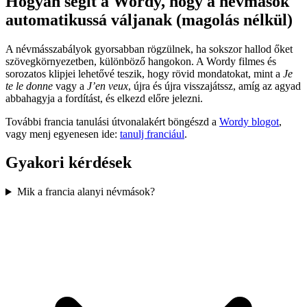
Hogyan segít a Wordy, hogy a névmások
automatikussá váljanak (magolás nélkül)
A névmásszabályok gyorsabban rögzülnek, ha sokszor hallod őket
szövegkörnyezetben, különböző hangokon. A Wordy filmes és
sorozatos klipjei lehetővé teszik, hogy rövid mondatokat, mint a
Je
te le donne
vagy a
J’en veux
, újra és újra visszajátssz, amíg az agyad
abbahagyja a fordítást, és elkezd előre jelezni.
További francia tanulási útvonalakért böngészd a
Wordy blogot
,
vagy menj egyenesen ide:
tanulj franciául
.
Gyakori kérdések
Mik a francia alanyi névmások?