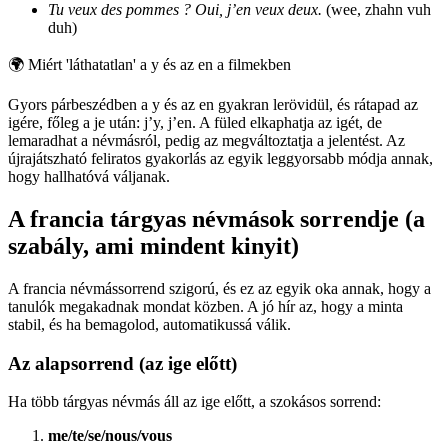
Tu veux des pommes ? Oui, j’en veux deux.
(wee, zhahn vuh
duh)
🌍
Miért 'láthatatlan' a y és az en a filmekben
Gyors párbeszédben a y és az en gyakran lerövidül, és rátapad az
igére, főleg a je után: j’y, j’en. A füled elkaphatja az igét, de
lemaradhat a névmásról, pedig az megváltoztatja a jelentést. Az
újrajátszható feliratos gyakorlás az egyik leggyorsabb módja annak,
hogy hallhatóvá váljanak.
A francia tárgyas névmások sorrendje (a
szabály, ami mindent kinyit)
A francia névmássorrend szigorú, és ez az egyik oka annak, hogy a
tanulók megakadnak mondat közben. A jó hír az, hogy a minta
stabil, és ha bemagolod, automatikussá válik.
Az alapsorrend (az ige előtt)
Ha több tárgyas névmás áll az ige előtt, a szokásos sorrend:
me/te/se/nous/vous