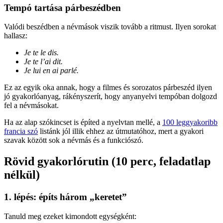
Tempó tartása párbeszédben
Valódi beszédben a névmások viszik tovább a ritmust. Ilyen sorokat
hallasz:
Je te le dis.
Je te l’ai dit.
Je lui en ai parlé.
Ez az egyik oka annak, hogy a filmes és sorozatos párbeszéd ilyen
jó gyakorlóanyag, rákényszerít, hogy anyanyelvi tempóban dolgozd
fel a névmásokat.
Ha az alap szókincset is építed a nyelvtan mellé, a
100 leggyakoribb
francia szó
listánk jól illik ehhez az útmutatóhoz, mert a gyakori
szavak között sok a névmás és a funkciószó.
Rövid gyakorlórutin (10 perc, feladatlap
nélkül)
1. lépés: építs három „keretet”
Tanuld meg ezeket kimondott egységként: