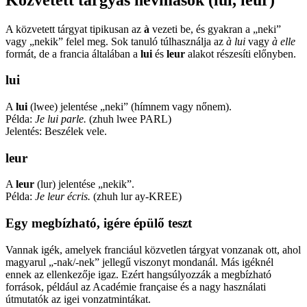
A közvetett tárgyat tipikusan az
à
vezeti be, és gyakran a „neki”
vagy „nekik” felel meg. Sok tanuló túlhasználja az
à lui
vagy
à elle
formát, de a francia általában a
lui
és
leur
alakot részesíti előnyben.
lui
A
lui
(lwee) jelentése „neki” (hímnem vagy nőnem).
Példa:
Je lui parle.
(zhuh lwee PARL)
Jelentés: Beszélek vele.
leur
A
leur
(lur) jelentése „nekik”.
Példa:
Je leur écris.
(zhuh lur ay-KREE)
Egy megbízható, igére épülő teszt
Vannak igék, amelyek franciául közvetlen tárgyat vonzanak ott, ahol
magyarul „-nak/-nek” jellegű viszonyt mondanál. Más igéknél
ennek az ellenkezője igaz. Ezért hangsúlyozzák a megbízható
források, például az Académie française és a nagy használati
útmutatók az igei vonzatmintákat.