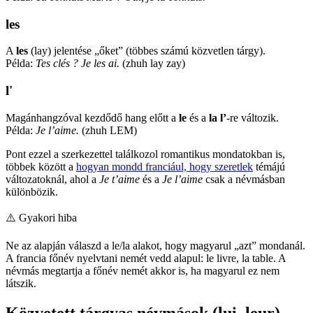
les
A
les
(lay) jelentése „őket” (többes számú közvetlen tárgy).
Példa:
Tes clés ? Je les ai.
(zhuh lay zay)
l'
Magánhangzóval kezdődő hang előtt a
le
és a
la
l’
-re változik.
Példa:
Je l’aime.
(zhuh LEM)
Pont ezzel a szerkezettel találkozol romantikus mondatokban is,
többek között a
hogyan mondd franciául, hogy szeretlek
témájú
változatoknál, ahol a
Je t’aime
és a
Je l’aime
csak a névmásban
különbözik.
⚠️
Gyakori hiba
Ne az alapján válaszd a le/la alakot, hogy magyarul „azt” mondanál.
A francia főnév nyelvtani nemét vedd alapul: le livre, la table. A
névmás megtartja a főnév nemét akkor is, ha magyarul ez nem
látszik.
Közvetett tárgyas névmások (lui, leur)