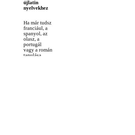
újlatin
hagyományos
2050-re 700
nyelvekhez
nyelve.
millió
beszélővel
számolnak.
Ha már tudsz
franciául, a
spanyol, az
olasz, a
portugál
vagy a román
tanulása
sokkal
könnyebb
lesz. A
francia
mindegyikkel
közös
szókincset és
nyelvtani
mintákat
használ.