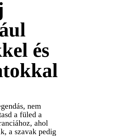
j
ául
kel és
atokkal
legendás, nem
tasd a füled a
franciához, ahol
k, a szavak pedig