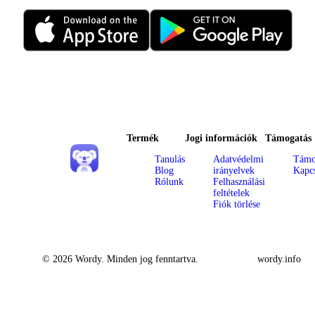
Termék
Jogi információk
Támogatás
Tanulás
Adatvédelmi
Támo
Blog
irányelvek
Kapcs
Rólunk
Felhasználási
feltételek
Fiók törlése
© 2026 Wordy. Minden jog fenntartva.
wordy.info