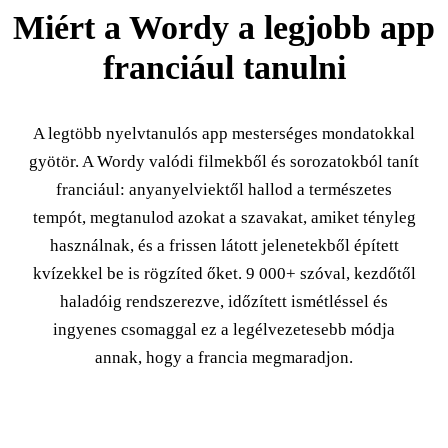
Miért a Wordy a legjobb app
franciául tanulni
A legtöbb nyelvtanulós app mesterséges mondatokkal
gyötör. A Wordy valódi filmekből és sorozatokból tanít
franciául: anyanyelviektől hallod a természetes
tempót, megtanulod azokat a szavakat, amiket tényleg
használnak, és a frissen látott jelenetekből épített
kvízekkel be is rögzíted őket. 9 000+ szóval, kezdőtől
haladóig rendszerezve, időzített ismétléssel és
ingyenes csomaggal ez a legélvezetesebb módja
annak, hogy a francia megmaradjon.