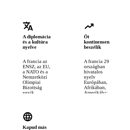
translate
trending_up
A diplomácia
Öt
és a kultúra
kontinensen
nyelve
beszélik
A francia az
A francia 29
ENSZ, az EU,
országban
a NATO és a
hivatalos
Nemzetközi
nyelv
Olimpiai
Európában,
Bizottság
Afrikában,
egyik
Amerikában
hivatalos
és a Csendes-
nyelve. Ma is
óceán
a diplomácia,
térségében.
language
a
Afrikában ez a
gasztronómia,
leggyorsabban
a divat és a
növekvő
Kapud más
művészetek
nyelv, és