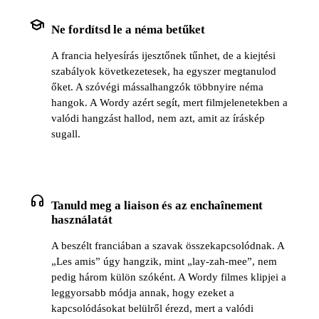
school
Ne fordítsd le a néma betűket
A francia helyesírás ijesztőnek tűnhet, de a kiejtési
szabályok következetesek, ha egyszer megtanulod
őket. A szóvégi mássalhangzók többnyire néma
hangok. A Wordy azért segít, mert filmjelenetekben a
valódi hangzást hallod, nem azt, amit az íráskép
sugall.
headphones
Tanuld meg a liaison és az enchaînement
használatát
A beszélt franciában a szavak összekapcsolódnak. A
„Les amis” úgy hangzik, mint „lay-zah-mee”, nem
pedig három külön szóként. A Wordy filmes klipjei a
leggyorsabb módja annak, hogy ezeket a
kapcsolódásokat belülről érezd, mert a valódi