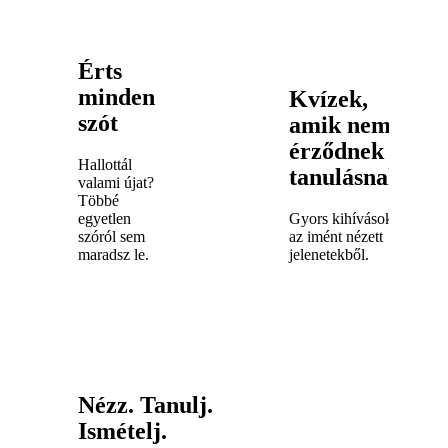
Érts
minden
Kvízek,
szót
amik nem
érződnek
Hallottál
tanulásnak
valami újat?
Többé
egyetlen
Gyors kihívások
szóról sem
az imént nézett
maradsz le.
jelenetekből.
Nézz. Tanulj.
Ismételj.