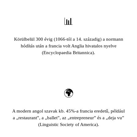
📊
Körülbelül 300 évig (1066-tól a 14. századig) a normann
hódítás után a francia volt Anglia hivatalos nyelve
(Encyclopaedia Britannica).
🌍
A modern angol szavak kb. 45%-a francia eredetű, például
a „restaurant”, a „ballet”, az „entrepreneur” és a „deja vu”
(Linguistic Society of America).