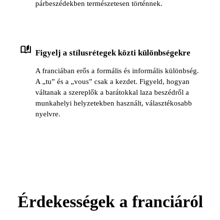
párbeszédekben természetesen történnek.
auto_stories
Figyelj a stílusrétegek közti különbségekre
A franciában erős a formális és informális különbség.
A „tu” és a „vous” csak a kezdet. Figyeld, hogyan
váltanak a szereplők a barátokkal laza beszédről a
munkahelyi helyzetekben használt, választékosabb
nyelvre.
Érdekességek a franciáról