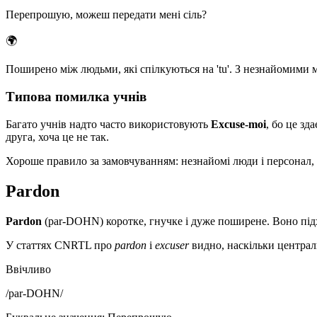
Перепрошую, можеш передати мені сіль?
🌍
Поширено між людьми, які спілкуються на 'tu'. З незнайомими 
Типова помилка учнів
Багато учнів надто часто використовують
Excuse-moi
, бо це зд
друга, хоча це не так.
Хороше правило за замовчуванням: незнайомі люди і персонал,
Pardon
Pardon
(par-DOHN) коротке, гнучке і дуже поширене. Воно під
У статтях CNRTL про
pardon
і
excuser
видно, наскільки централь
Ввічливо
/
par-DOHN
/