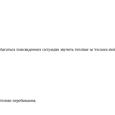
агатьох повсякденних ситуаціях звучить тепліше за 'excusez-moi'
вічливе перебивання.