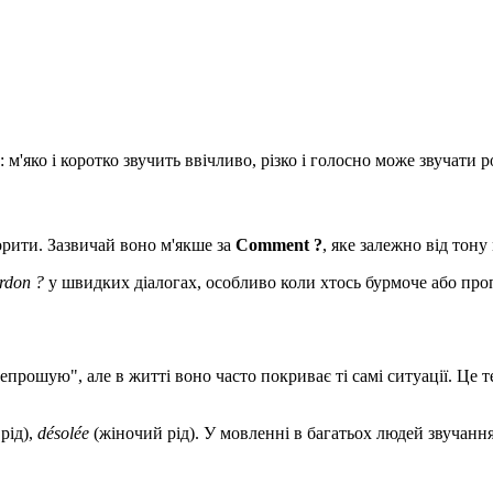
м'яко і коротко звучить ввічливо, різко і голосно може звучати 
рити. Зазвичай воно м'якше за
Comment ?
, яке залежно від тону
rdon ?
у швидких діалогах, особливо коли хтось бурмоче або про
епрошую", але в житті воно часто покриває ті самі ситуації. Це 
рід),
désolée
(жіночий рід). У мовленні в багатьох людей звучання