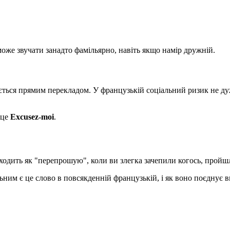
може звучати занадто фамільярно, навіть якщо намір дружній.
ається прямим перекладом. У французькій соціальний ризик не дуж
 це
Excusez-moi
.
ходить як "перепрошую", коли ви злегка зачепили когось, прой
ним є це слово в повсякденній французькій, і як воно поєднує в