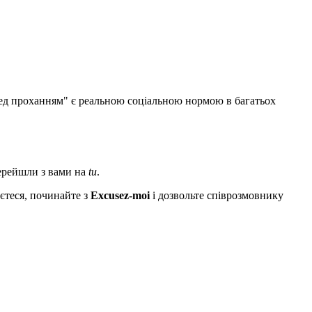
д проханням" є реальною соціальною нормою в багатьох
перейшли з вами на
tu
.
єтеся, починайте з
Excusez-moi
і дозвольте співрозмовнику