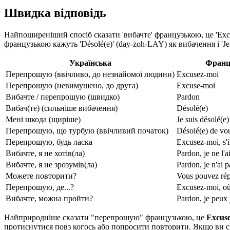
Швидка відповідь
Найпоширеніший спосіб сказати 'вибачте' французькою, це 'Exc
французькою кажуть 'Désolé(e)' (day-zoh-LAY) як вибачення і 'Je 
Українська
Франц
Перепрошую (ввічливо, до незнайомої людини)
Excusez-moi
Перепрошую (невимушено, до друга)
Excuse-moi
Вибачте / перепрошую (швидко)
Pardon
Вибач(те) (сильніше вибачення)
Désolé(e)
Мені шкода (щиріше)
Je suis désolé(e)
Перепрошую, що турбую (ввічливий початок)
Désolé(e) de vo
Перепрошую, будь ласка
Excusez-moi, s'i
Вибачте, я не хотів(ла)
Pardon, je ne l'a
Вибачте, я не зрозумів(ла)
Pardon, je n'ai 
Можете повторити?
Vous pouvez rép
Перепрошую, де...?
Excusez-moi, où 
Вибачте, можна пройти?
Pardon, je peux 
Найприродніше сказати "перепрошую" французькою, це
Excus
протиснутися повз когось або попросити повторити. Якщо ви сп