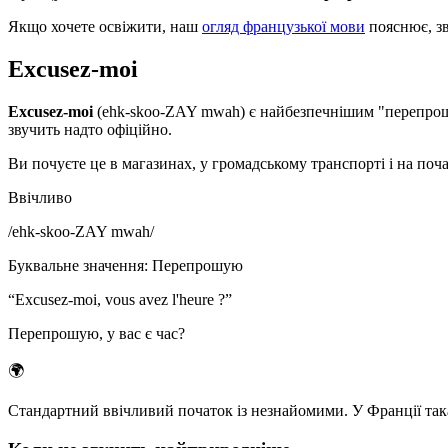
Якщо хочете освіжити, наш
огляд французької мови
пояснює, зв
Excusez-moi
Excusez-moi
(ehk-skoo-ZAY mwah) є найбезпечнішим "перепрош
звучить надто офіційно.
Ви почуєте це в магазинах, у громадському транспорті і на поч
Ввічливо
/
ehk-skoo-ZAY mwah
/
Буквальне значення
:
Перепрошую
“
Excusez-moi, vous avez l'heure ?
”
Перепрошую, у вас є час?
🌍
Стандартний ввічливий початок із незнайомими. У Франції така