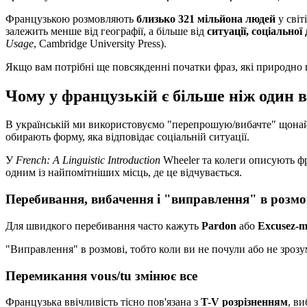
Французькою розмовляють
близько 321 мільйона людей
у світ
залежить менше від географії, а більше від
ситуації, соціальної
Usage
, Cambridge University Press).
Якщо вам потрібні ще повсякденні початки фраз, які природно
Чому у французькій є більше ніж один
В українській ми використовуємо "перепрошую/вибачте" щонайме
обирають форму, яка відповідає соціальній ситуації.
У
French: A Linguistic Introduction
Wheeler та колеги описують фр
одним із найпомітніших місць, де це відчувається.
Перебивання, вибачення і "виправлення" в розмо
Для швидкого перебивання часто кажуть
Pardon
або
Excusez-m
"Виправлення" в розмові, тобто коли ви не почули або не зрозу
Перемикання vous/tu змінює все
Французька ввічливість тісно пов'язана з
T-V розрізненням
, в