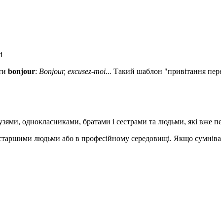
і
ати
bonjour
:
Bonjour, excusez-moi...
Такий шаблон "привітання пере
рузями, однокласниками, братами і сестрами та людьми, які вже 
 старшими людьми або в професійному середовищі. Якщо сумніва