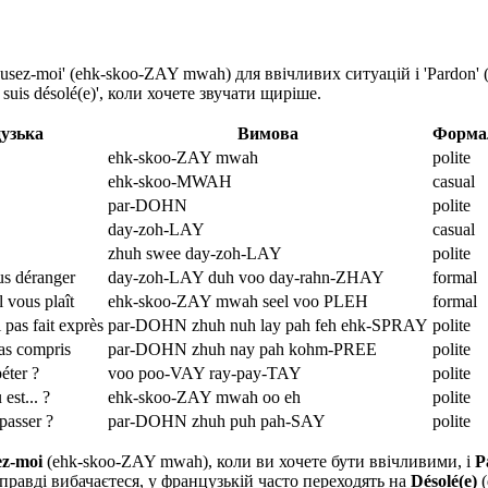
usez-moi' (ehk-skoo-ZAY mwah) для ввічливих ситуацій і 'Pardon
suis désolé(e)', коли хочете звучати щиріше.
узька
Вимова
Форма
ehk-skoo-ZAY mwah
polite
ehk-skoo-MWAH
casual
par-DOHN
polite
day-zoh-LAY
casual
zhuh swee day-zoh-LAY
polite
us déranger
day-zoh-LAY duh voo day-rahn-ZHAY
formal
l vous plaît
ehk-skoo-ZAY mwah seel voo PLEH
formal
i pas fait exprès
par-DOHN zhuh nuh lay pah feh ehk-SPRAY
polite
pas compris
par-DOHN zhuh nay pah kohm-PREE
polite
éter ?
voo poo-VAY ray-pay-TAY
polite
est... ?
ehk-skoo-ZAY mwah oo eh
polite
passer ?
par-DOHN zhuh puh pah-SAY
polite
ez-moi
(ehk-skoo-ZAY mwah), коли ви хочете бути ввічливими, і
P
равді вибачаєтеся, у французькій часто переходять на
Désolé(e)
(