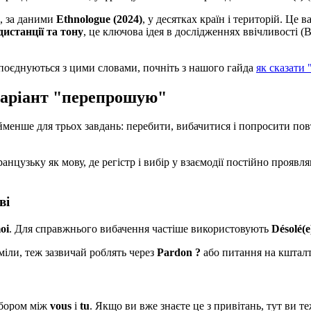
і, за даними
Ethnologue (2024)
, у десятках країн і територій. Ц
 дистанції та тону
, це ключова ідея в дослідженнях ввічливості (
 поєднуються з цими словами, почніть з нашого гайда
як сказати
 варіант "перепрошую"
нше для трьох завдань: перебити, вибачитися і попросити повтор
анцузьку як мову, де регістр і вибір у взаємодії постійно прояв
ві
oi
. Для справжнього вибачення частіше використовують
Désolé(e
міли, теж зазвичай роблять через
Pardon ?
або питання на кштал
ибором між
vous
і
tu
. Якщо ви вже знаєте це з привітань, тут ви те