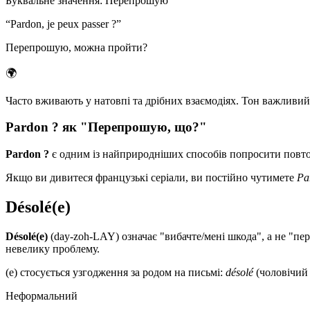
Буквальне значення
:
Перепрошую
“
Pardon, je peux passer ?
”
Перепрошую, можна пройти?
🌍
Часто вживають у натовпі та дрібних взаємодіях. Тон важливий: 
Pardon ? як "Перепрошую, що?"
Pardon ?
є одним із найприродніших способів попросити повто
Якщо ви дивитеся французькі серіали, ви постійно чутимете
Pa
Désolé(e)
Désolé(e)
(day-zoh-LAY) означає "вибачте/мені шкода", а не "пер
невелику проблему.
(e) стосується узгодження за родом на письмі:
désolé
(чоловічий 
Неформальний