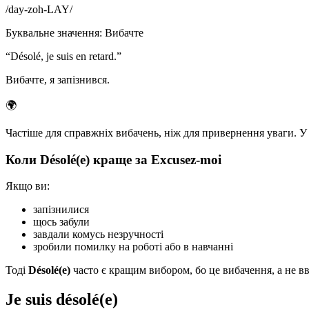
/
day-zoh-LAY
/
Буквальне значення
:
Вибачте
“
Désolé, je suis en retard.
”
Вибачте, я запізнився.
🌍
Частіше для справжніх вибачень, ніж для привернення уваги. У б
Коли Désolé(e) краще за Excusez-moi
Якщо ви:
запізнилися
щось забули
завдали комусь незручності
зробили помилку на роботі або в навчанні
Тоді
Désolé(e)
часто є кращим вибором, бо це вибачення, а не в
Je suis désolé(e)