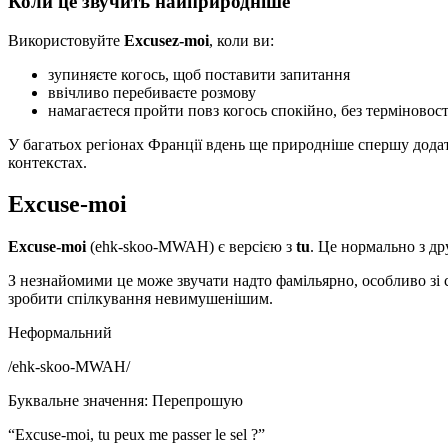
Коли це звучить найприродніше
Використовуйте
Excusez-moi
, коли ви:
зупиняєте когось, щоб поставити запитання
ввічливо перебиваєте розмову
намагаєтеся пройти повз когось спокійно, без терміновост
У багатьох регіонах Франції вдень ще природніше спершу дод
контекстах.
Excuse-moi
Excuse-moi
(ehk-skoo-MWAH) є версією з
tu
. Це нормально з д
З незнайомими це може звучати надто фамільярно, особливо зі
зробити спілкування невимушенішим.
Неформальний
/
ehk-skoo-MWAH
/
Буквальне значення
:
Перепрошую
“
Excuse-moi, tu peux me passer le sel ?
”