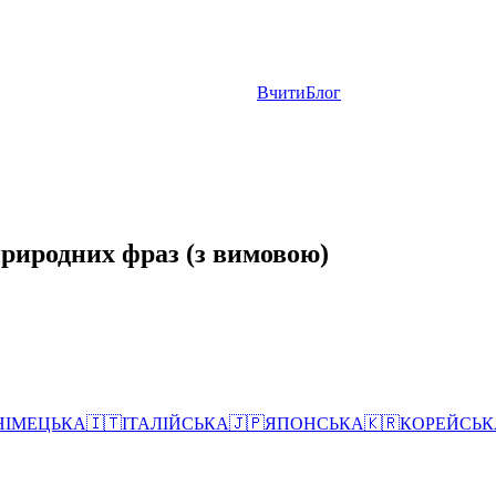
Вчити
Блог
природних фраз (з вимовою)
НІМЕЦЬКА
🇮🇹
ІТАЛІЙСЬКА
🇯🇵
ЯПОНСЬКА
🇰🇷
КОРЕЙСЬК