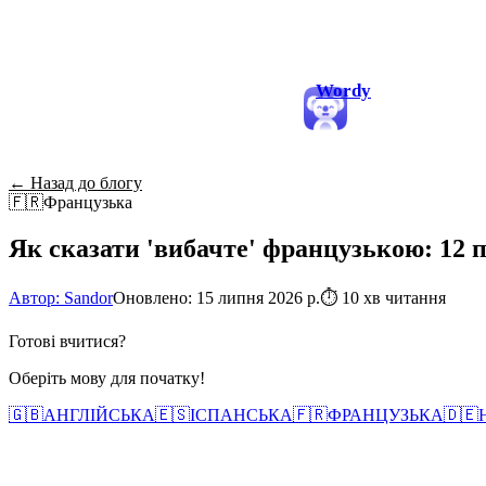
Wordy
← Назад до блогу
🇫🇷
Французька
Як сказати 'вибачте' французькою: 12 
Автор: Sandor
Оновлено: 15 липня 2026 р.
⏱
10 хв читання
Готові вчитися?
Оберіть мову для початку!
🇬🇧
АНГЛІЙСЬКА
🇪🇸
ІСПАНСЬКА
🇫🇷
ФРАНЦУЗЬКА
🇩🇪