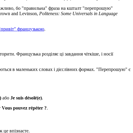
е важливо, бо "правильна" фраза на кшталт "перепрошую"
Brown and Levinson,
Politeness: Some Universals in Language
 "привіт" французькою
.
ити. Французька розділяє ці завдання чіткіше, і носії
ляються в маленьких словах і дієслівних формах. "Перепрошую" є
)
або
Je suis désolé(e)
.
т
Vous pouvez répéter ?
.
ж це впізнаєте.