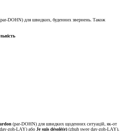
' (par-DOHN) для швидких, буденних звернень. Також
льність
ardon
(par-DOHN) для швидких щоденних ситуацій, як-от
day-zoh-LAY) або
Je suis désolé(e)
(zhuh swee day-zoh-LAY).