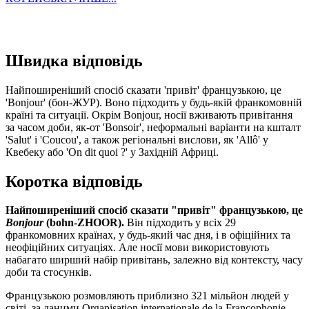
Швидка відповідь
Найпоширеніший спосіб сказати 'привіт' французькою, це
'Bonjour' (бон-ЖУР). Воно підходить у будь-якій франкомовній
країні та ситуації. Окрім Bonjour, носії вживають привітання
за часом доби, як-от 'Bonsoir', неформальні варіанти на кшталт
'Salut' і 'Coucou', а також регіональні вислови, як 'Allô' у
Квебеку або 'On dit quoi ?' у Західній Африці.
Коротка відповідь
Найпоширеніший спосіб сказати "привіт" французькою, це
Bonjour
(bohn-ZHOOR).
Він підходить у всіх 29
франкомовних країнах, у будь-який час дня, і в офіційних та
неофіційних ситуаціях. Але носії мови використовують
набагато ширший набір привітань, залежно від контексту, часу
доби та стосунків.
Французькою розмовляють приблизно 321 мільйон людей у
світі, за даними Organisation internationale de la Francophonie