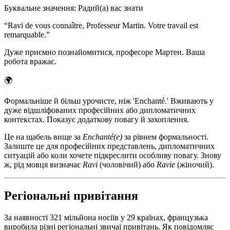
Буквальне значення
:
Радий(а) вас знати
“
Ravi de vous connaître, Professeur Martin. Votre travail est
remarquable.
”
Дуже приємно познайомитися, професоре Мартен. Ваша
робота вражає.
🌍
Формальніше й більш урочисте, ніж 'Enchanté.' Вживають у
дуже відшліфованих професійних або дипломатичних
контекстах. Показує додаткову повагу й захоплення.
Це на щабель вище за
Enchanté(e)
за рівнем формальності.
Залиште це для професійних представлень, дипломатичних
ситуацій або коли хочете підкреслити особливу повагу. Знову
ж, рід мовця визначає
Ravi
(чоловічий) або
Ravie
(жіночий).
Регіональні привітання
За наявності 321 мільйона носіїв у 29 країнах, французька
виробила різні регіональні звичаї привітань. Як повідомляє