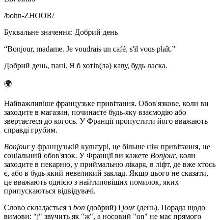
/
bohn-ZHOOR
/
Буквальне значення
:
Добрий день
“
Bonjour, madame. Je voudrais un café, s'il vous plaît.
”
Добрий день, пані. Я б хотів(ла) каву, будь ласка.
🌍
Найважливіше французьке привітання. Обов'язкове, коли ви
заходите в магазин, починаєте будь-яку взаємодію або
звертаєтеся до когось. У Франції пропустити його вважають
справді грубим.
Bonjour
у французькій культурі, це більше ніж привітання, це
соціальний обов'язок. У Франції ви кажете
Bonjour
, коли
заходите в пекарню, у приймальню лікаря, в ліфт, де вже хтось
є, або в будь-який невеликий заклад. Якщо цього не сказати,
це вважають однією з найтиповіших помилок, яких
припускаються відвідувачі.
Слово складається з
bon
(добрий) і
jour
(день). Порада щодо
вимови: "j" звучить як "ж", а носовий "on" не має прямого