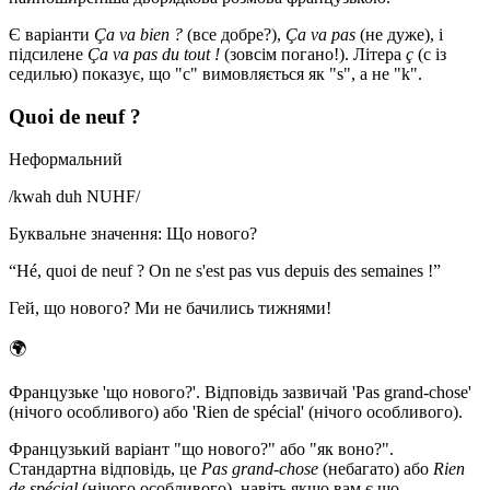
Є варіанти
Ça va bien ?
(все добре?),
Ça va pas
(не дуже), і
підсилене
Ça va pas du tout !
(зовсім погано!). Літера
ç
(c із
седилью) показує, що "c" вимовляється як "s", а не "k".
Quoi de neuf ?
Неформальний
/
kwah duh NUHF
/
Буквальне значення
:
Що нового?
“
Hé, quoi de neuf ? On ne s'est pas vus depuis des semaines !
”
Гей, що нового? Ми не бачились тижнями!
🌍
Французьке 'що нового?'. Відповідь зазвичай 'Pas grand-chose'
(нічого особливого) або 'Rien de spécial' (нічого особливого).
Французький варіант "що нового?" або "як воно?".
Стандартна відповідь, це
Pas grand-chose
(небагато) або
Rien
de spécial
(нічого особливого), навіть якщо вам є що