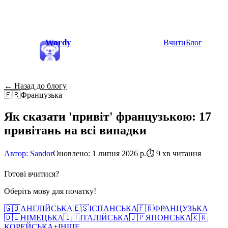
Wordy
Вчити
Блог
← Назад до блогу
🇫🇷
Французька
Як сказати 'привіт' французькою: 17
привітань на всі випадки
Автор: Sandor
Оновлено: 1 липня 2026 р.
⏱
9 хв читання
Готові вчитися?
Оберіть мову для початку!
🇬🇧
АНГЛІЙСЬКА
🇪🇸
ІСПАНСЬКА
🇫🇷
ФРАНЦУЗЬКА
🇩🇪
НІМЕЦЬКА
🇮🇹
ІТАЛІЙСЬКА
🇯🇵
ЯПОНСЬКА
🇰🇷
КОРЕЙСЬКА
+
ІНШЕ...