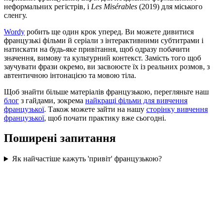
неформальних регістрів, і
Les Misérables
(2019) для міського
сленгу.
Wordy
робить ще один крок уперед. Ви можете дивитися
французькі фільми й серіали з інтерактивними субтитрами і
натискати на будь-яке привітання, щоб одразу побачити
значення, вимову та культурний контекст. Замість того щоб
заучувати фрази окремо, ви засвоюєте їх із реальних розмов, з
автентичною інтонацією та мовою тіла.
Щоб знайти більше матеріалів французькою, перегляньте наш
блог
з гайдами, зокрема
найкращі фільми для вивчення
французької
. Також можете зайти на нашу
сторінку вивчення
французької
, щоб почати практику вже сьогодні.
Поширені запитання
Як найчастіше кажуть 'привіт' французькою?