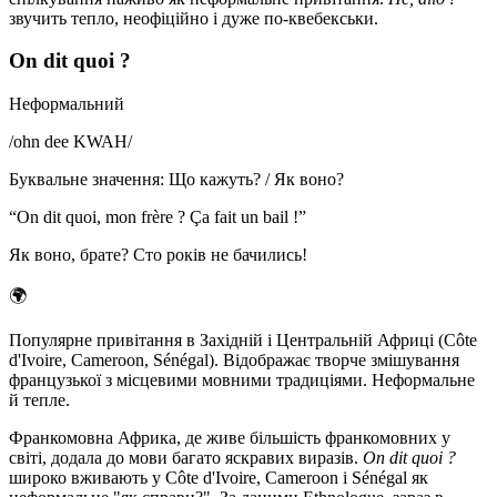
звучить тепло, неофіційно і дуже по-квебекськи.
On dit quoi ?
Неформальний
/
ohn dee KWAH
/
Буквальне значення
:
Що кажуть? / Як воно?
“
On dit quoi, mon frère ? Ça fait un bail !
”
Як воно, брате? Сто років не бачились!
🌍
Популярне привітання в Західній і Центральній Африці (Côte
d'Ivoire, Cameroon, Sénégal). Відображає творче змішування
французької з місцевими мовними традиціями. Неформальне
й тепле.
Франкомовна Африка, де живе більшість франкомовних у
світі, додала до мови багато яскравих виразів.
On dit quoi ?
широко вживають у Côte d'Ivoire, Cameroon і Sénégal як