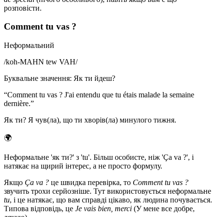
розповісти.
Comment tu vas ?
Неформальний
/
koh-MAHN tew VAH
/
Буквальне значення
:
Як ти йдеш?
“
Comment tu vas ? J'ai entendu que tu étais malade la semaine
dernière.
”
Як ти? Я чув(ла), що ти хворів(ла) минулого тижня.
🌍
Неформальне 'як ти?' з 'tu'. Більш особисте, ніж 'Ça va ?', і
натякає на щирий інтерес, а не просто формулу.
Якщо
Ça va ?
це швидка перевірка, то
Comment tu vas ?
звучить трохи серйозніше. Тут використовується неформальне
tu
, і це натякає, що вам справді цікаво, як людина почувається.
Типова відповідь, це
Je vais bien, merci
(У мене все добре,