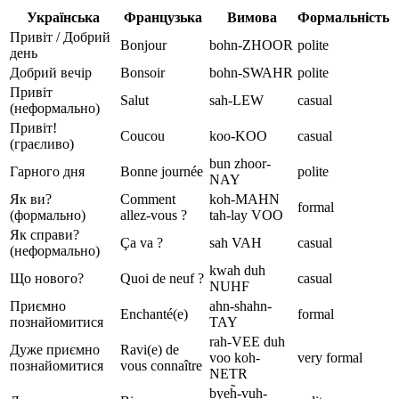
Українська
Французька
Вимова
Формальність
Привіт / Добрий
Bonjour
bohn-ZHOOR
polite
день
Добрий вечір
Bonsoir
bohn-SWAHR
polite
Привіт
Salut
sah-LEW
casual
(неформально)
Привіт!
Coucou
koo-KOO
casual
(граєливо)
bun zhoor-
Гарного дня
Bonne journée
polite
NAY
Як ви?
Comment
koh-MAHN
formal
(формально)
allez-vous ?
tah-lay VOO
Як справи?
Ça va ?
sah VAH
casual
(неформально)
kwah duh
Що нового?
Quoi de neuf ?
casual
NUHF
Приємно
ahn-shahn-
Enchanté(e)
formal
познайомитися
TAY
rah-VEE duh
Дуже приємно
Ravi(e) de
voo koh-
very formal
познайомитися
vous connaître
NETR
byeh̃-vuh-