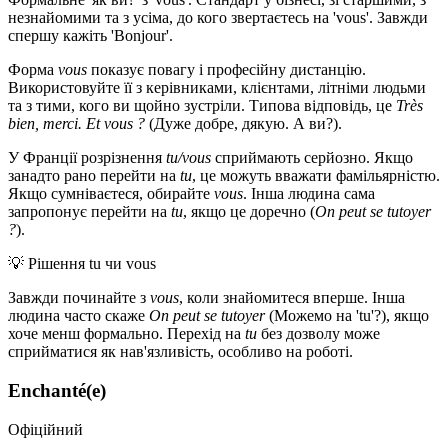
незнайомими та з усіма, до кого звертаєтесь на 'vous'. Завжди
спершу кажіть 'Bonjour'.
Форма
vous
показує повагу і професійну дистанцію.
Використовуйте її з керівниками, клієнтами, літніми людьми
та з тими, кого ви щойно зустріли. Типова відповідь, це
Très
bien, merci. Et vous ?
(Дуже добре, дякую. А ви?).
У Франції розрізнення
tu/vous
сприймають серйозно. Якщо
занадто рано перейти на
tu
, це можуть вважати фамільярністю.
Якщо сумніваєтеся, обирайте
vous
. Інша людина сама
запропонує перейти на
tu
, якщо це доречно (
On peut se tutoyer
?
).
💡
Рішення tu чи vous
Завжди починайте з
vous
, коли знайомитеся вперше. Інша
людина часто скаже
On peut se tutoyer
(Можемо на 'tu'?), якщо
хоче менш формально. Перехід на
tu
без дозволу може
сприйматися як нав'язливість, особливо на роботі.
Enchanté(e)
Офіційний