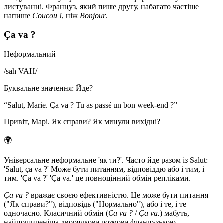
листуванні. Француз, який пише другу, набагато частіше
напише
Coucou !
, ніж
Bonjour
.
Ça va ?
Неформальний
/
sah VAH
/
Буквальне значення
:
Йде?
“
Salut, Marie. Ça va ? Tu as passé un bon week-end ?
”
Привіт, Марі. Як справи? Як минули вихідні?
🌍
Універсальне неформальне 'як ти?'. Часто йде разом із Salut:
'Salut, ça va ?' Може бути питанням, відповіддю або і тим, і
тим. 'Ça va ?' 'Ça va.' це повноцінний обмін репліками.
Ça va ?
вражає своєю ефективністю. Це може бути питання
("Як справи?"), відповідь ("Нормально"), або і те, і те
одночасно. Класичний обмін (
Ça va ?
/
Ça va.
) мабуть,
найпоширеніша дворядкова розмова французькою.