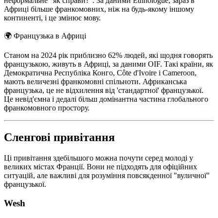
неформальне "як справи?". За даними Ethnologue, зараз в
Африці більше франкомовних, ніж на будь-якому іншому
континенті, і це змінює мову.
🌍
Французька в Африці
Станом на 2024 рік приблизно 62% людей, які щодня говорять
французькою, живуть в Африці, за даними OIF. Такі країни, як
Демократична Республіка Конго, Côte d'Ivoire і Cameroon,
мають величезні франкомовні спільноти. Африканська
французька, це не відхилення від 'стандартної' французької.
Це невід'ємна і дедалі більш домінантна частина глобального
франкомовного простору.
Сленгові привітання
Ці привітання здебільшого можна почути серед молоді у
великих містах Франції. Вони не підходять для офіційних
ситуацій, але важливі для розуміння повсякденної "вуличної"
французької.
Wesh