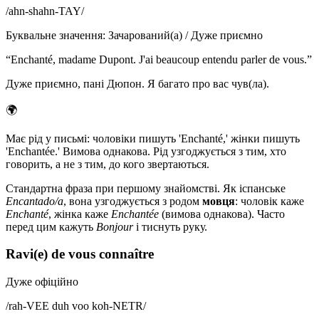
/
ahn-shahn-TAY
/
Буквальне значення
:
Зачарований(а) / Дуже приємно
“
Enchanté, madame Dupont. J'ai beaucoup entendu parler de vous.
”
Дуже приємно, пані Дюпон. Я багато про вас чув(ла).
🌍
Має рід у письмі: чоловіки пишуть 'Enchanté,' жінки пишуть
'Enchantée.' Вимова однакова. Рід узгоджується з тим, хто
говорить, а не з тим, до кого звертаються.
Стандартна фраза при першому знайомстві. Як іспанське
Encantado/a
, вона узгоджується з родом
мовця
: чоловік каже
Enchanté
, жінка каже
Enchantée
(вимова однакова). Часто
перед цим кажуть
Bonjour
і тиснуть руку.
Ravi(e) de vous connaître
Дуже офіційно
/
rah-VEE duh voo koh-NETR
/