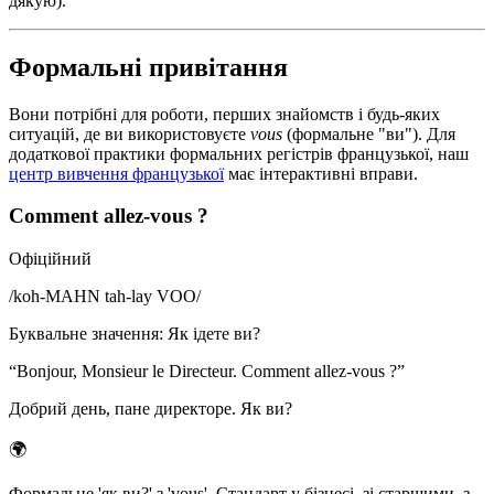
дякую).
Формальні привітання
Вони потрібні для роботи, перших знайомств і будь-яких
ситуацій, де ви використовуєте
vous
(формальне "ви"). Для
додаткової практики формальних регістрів французької, наш
центр вивчення французької
має інтерактивні вправи.
Comment allez-vous ?
Офіційний
/
koh-MAHN tah-lay VOO
/
Буквальне значення
:
Як ідете ви?
“
Bonjour, Monsieur le Directeur. Comment allez-vous ?
”
Добрий день, пане директоре. Як ви?
🌍
Формальне 'як ви?' з 'vous'. Стандарт у бізнесі, зі старшими, з