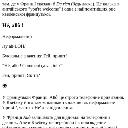
там, де у Франції сказали б
De rien
(будь ласка). Це калька з
англійського "you're welcome" і одна з найпомітніших рис
квебекської французької.
Hé, allô !
Неформальний
/
ay ah-LOH
/
Буквальне значення
:
Гей, привіт!
“
Hé, allô ! Comment ça va, toi ?
”
Гей, привіт! Як ти?
🌍
У французькій Франції 'Allô' це строго телефонне привітання.
У Квебеку його також вживають наживо як неформальне
'привіт', часто з 'Hé' для підсилення.
У Франції
Allô
залишають для відповіді на телефонний
дзвінок. Але в Квебеку це перейшло і в повсякденне
спілкування наживо як неформальне привітання.
Hé, allô !