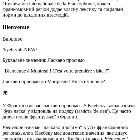
Organisation internationale de la Francophonie, кожен
франкомовний регіон додає власну лексику та соціальні
норми до щоденних взаємодій.
Bienvenue
Ввічливо
/
byeh̃-vuh-NEW
/
Буквальне значення
:
Ласкаво просимо
“
Bienvenue à Montréal ! C'est votre première visite ?
”
Ласкаво просимо до Монреаля! Ви тут уперше?
🌍
У Франції означає 'ласкаво просимо'. У Квебеку також означає
'будь ласка' у відповідь на подяку (замість 'de rien'). Це часто
дивує носіїв французької з Франції.
Bienvenue
означає "ласкаво просимо" в усіх франкомовних
регіонах, але в Квебеку має додаткове значення, яке дивує
європейських франкомовних. Квебекці кажуть
Bienvenue !