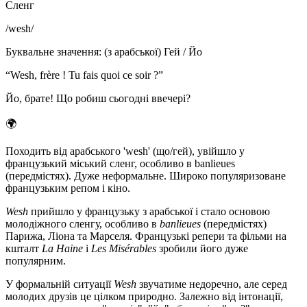
Сленг
/
wesh
/
Буквальне значення
:
(з арабської) Гей / Йо
“
Wesh, frère ! Tu fais quoi ce soir ?
”
Йо, брате! Що робиш сьогодні ввечері?
🌍
Походить від арабського 'wesh' (що/гей), увійшло у
французький міський сленг, особливо в banlieues
(передмістях). Дуже неформальне. Широко популяризоване
французьким репом і кіно.
Wesh
прийшло у французьку з арабської і стало основою
молодіжного сленгу, особливо в
banlieues
(передмістях)
Парижа, Ліона та Марселя. Французькі репери та фільми на
кшталт
La Haine
і
Les Misérables
зробили його дуже
популярним.
У формальній ситуації
Wesh
звучатиме недоречно, але серед
молодих друзів це цілком природно. Залежно від інтонації,