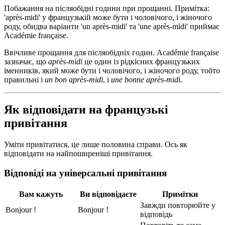
Побажання на післяобідні години при прощанні. Примітка:
'après-midi' у французькій може бути і чоловічого, і жіночого
роду, обидва варіанти 'un après-midi' та 'une après-midi' приймає
Académie française.
Ввічливе прощання для післяобідніх годин. Académie française
зазначає, що
après-midi
це один із рідкісних французьких
іменників, який може бути і чоловічого, і жіночого роду, тобто
правильні і
un bon après-midi
, і
une bonne après-midi
.
Як відповідати на французькі
привітання
Уміти привітатися, це лише половина справи. Ось як
відповідати на найпоширеніші привітання.
Відповіді на універсальні привітання
Вам кажуть
Ви відповідаєте
Примітки
Завжди повторюйте у
Bonjour !
Bonjour !
відповідь