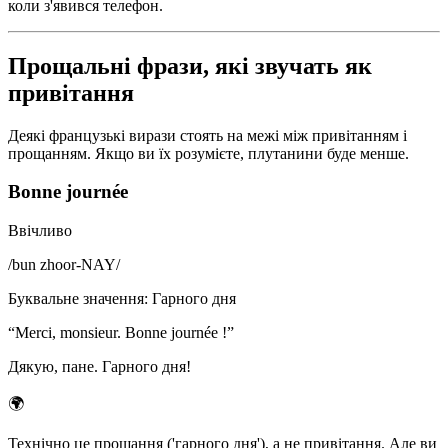
коли з'явився телефон.
Прощальні фрази, які звучать як
привітання
Деякі французькі вирази стоять на межі між привітанням і
прощанням. Якщо ви їх розумієте, плутанини буде менше.
Bonne journée
Ввічливо
/
bun zhoor-NAY
/
Буквальне значення
:
Гарного дня
“
Merci, monsieur. Bonne journée !
”
Дякую, пане. Гарного дня!
🌍
Технічно це прощання ('гарного дня'), а не привітання. Але ви