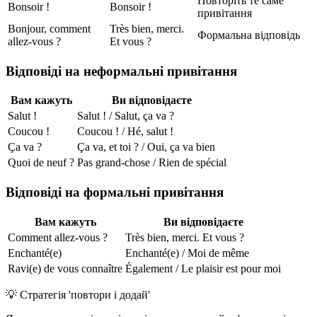
Повторіть те саме
Bonsoir !
Bonsoir !
привітання
Bonjour, comment
Très bien, merci.
Формальна відповідь
allez-vous ?
Et vous ?
Відповіді на неформальні привітання
Вам кажуть
Ви відповідаєте
Salut !
Salut ! / Salut, ça va ?
Coucou !
Coucou ! / Hé, salut !
Ça va ?
Ça va, et toi ? / Oui, ça va bien
Quoi de neuf ?
Pas grand-chose / Rien de spécial
Відповіді на формальні привітання
Вам кажуть
Ви відповідаєте
Comment allez-vous ?
Très bien, merci. Et vous ?
Enchanté(e)
Enchanté(e) / Moi de même
Ravi(e) de vous connaître
Également / Le plaisir est pour moi
💡
Стратегія 'повтори і додай'