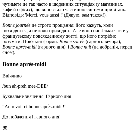
чутимете це так часто в щоденних ситуаціях (у магазинах,
кафе й офісах), що воно стало частиною системи привітань.
Відповідь: 'Merci, vous aussi !' (Дякую, вам також!).
Bonne journée
це строго прощання: його кажуть, коли
розходяться, а не коли приходять. Але воно настільки часте у
французькому повсякденному житті, що його потрібно
розуміти. Пов'язані форми:
Bonne soirée
(гарного вечора),
Bonne après-midi
(гарного дня), і
Bonne nuit
(на добраніч, перед
сном).
Bonne après-midi
Ввічливо
/
bun ah-preh mee-DEE
/
Буквальне значення
:
Гарного дня
“
Au revoir et bonne après-midi !
”
До побачення і гарного дня!
🌍