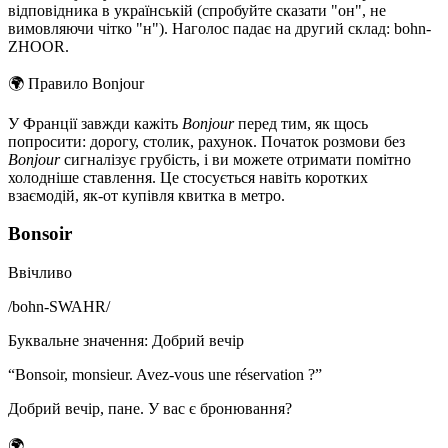
відповідника в українській (спробуйте сказати "он", не
вимовляючи чітко "н"). Наголос падає на другий склад: bohn-
ZHOOR.
🌍
Правило Bonjour
У Франції завжди кажіть
Bonjour
перед тим, як щось
попросити: дорогу, столик, рахунок. Початок розмови без
Bonjour
сигналізує грубість, і ви можете отримати помітно
холодніше ставлення. Це стосується навіть коротких
взаємодій, як-от купівля квитка в метро.
Bonsoir
Ввічливо
/
bohn-SWAHR
/
Буквальне значення
:
Добрий вечір
“
Bonsoir, monsieur. Avez-vous une réservation ?
”
Добрий вечір, пане. У вас є бронювання?
🌍