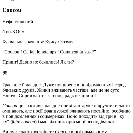
Coucou
Неформальний
/
koo-KOO
/
Буквальне значення
:
Ку-ку / Зозуля
“
Coucou ! Ça fait longtemps ! Comment tu vas ?
”
Привіт! Давно не бачились! Як ти?
🌍
Граєливе й лагідне. Дуже поширене в повідомленнях і серед
близьких друзів. Жінки вживають частіше, але це не суто
жіноче. Сприймайте як тепле, радісне 'привіт!'
Coucou
це граєливе, лагідне привітання, яке підручники часто
оминають, але носії французької вживають постійно, особливо
в повідомленнях і соцмережах. Воно походить від гри в "ку-
ку" (
faire coucou
) і має відтінок приємної несподіванки.
Ви дуже часто зустрінете
Coucou
в неформальному