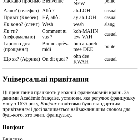
Ласкаво просимо
Bienvenue
polite
NEW
Алло? (телефон)
Allô ?
ah-LOH
casual
Привіт (Квебек)
Hé, allô !
ay ah-LOH
casual
Як воно? (сленг)
Wesh
wesh
slang
Як ти?
Comment tu
koh-MAHN
casual
(неформально)
vas ?
tew VAH
Гарного дня
Bonne après-
bun ah-preh
polite
(прощання)
midi
mee-DEE
ohn dee
Що як? (Африка)
On dit quoi ?
casual
KWAH
Універсальні привітання
Ці привітання працюють у кожній франкомовній країні. За
даними Académie française, установи, яка регулює французьку
мову з 1635 року,
Bonjour
століттями було стандартним
привітанням і досі залишається найважливішим словом для
будь-кого, хто вчить французьку.
Bonjour
Ввічливо