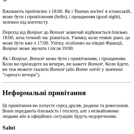
Вживають приблизно з 18:00. Як і 'Buenas noches' в іспанській,
може бути і привітанням (hello), і прощанням (good night),
залежно від контексту.
Перехід від
Bonjour
до
Bonsoir
зазвичай відбувається близько
18:00, хоча точний час різниться. Узимку, коли темніє рано, це
може бути вже о 17:00. Улітку, особливо на півдні Франції,
Bonjour
може звучати і після 19:00.
Як і
Bonjour
,
Bonsoir
може бути і привітанням, і прощанням.
Коли ви приходите на вечерю, ви кажете
Bonsoir
. Коли йдете,
ви теж можете сказати
Bonsoir
(або
Bonne soirée
у значенні
"гарного вечора").
Неформальні привітання
Ці привітання ви почуєте серед друзів, родини та ровесників.
Вони передають близькість і теплоту, але з незнайомими
людьми або в офіційних ситуаціях будуть недоречними.
Salut