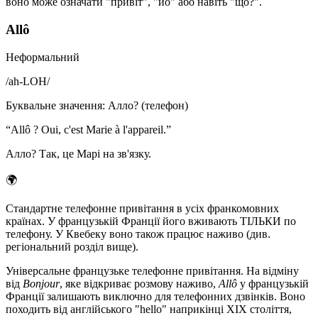
воно може означати "привіт", "йо" або навіть "що?".
Allô
Неформальний
/
ah-LOH
/
Буквальне значення
:
Алло? (телефон)
“
Allô ? Oui, c'est Marie à l'appareil.
”
Алло? Так, це Марі на зв'язку.
🌍
Стандартне телефонне привітання в усіх франкомовних
країнах. У французькій Франції його вживають ТІЛЬКИ по
телефону. У Квебеку воно також працює наживо (див.
регіональний розділ вище).
Універсальне французьке телефонне привітання. На відміну
від
Bonjour
, яке відкриває розмову наживо,
Allô
у французькій
Франції залишають виключно для телефонних дзвінків. Воно
походить від англійського "hello" наприкінці XIX століття,