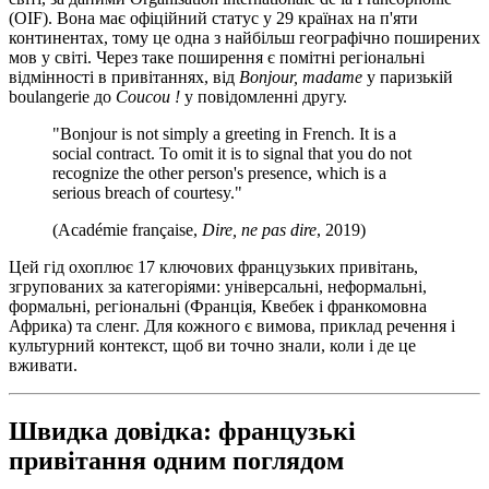
(OIF). Вона має офіційний статус у 29 країнах на п'яти
континентах, тому це одна з найбільш географічно поширених
мов у світі. Через таке поширення є помітні регіональні
відмінності в привітаннях, від
Bonjour, madame
у паризькій
boulangerie до
Coucou !
у повідомленні другу.
"Bonjour is not simply a greeting in French. It is a
social contract. To omit it is to signal that you do not
recognize the other person's presence, which is a
serious breach of courtesy."
(Académie française,
Dire, ne pas dire
, 2019)
Цей гід охоплює 17 ключових французьких привітань,
згрупованих за категоріями: універсальні, неформальні,
формальні, регіональні (Франція, Квебек і франкомовна
Африка) та сленг. Для кожного є вимова, приклад речення і
культурний контекст, щоб ви точно знали, коли і де це
вживати.
Швидка довідка: французькі
привітання одним поглядом