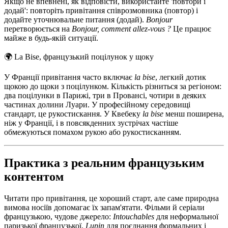
Якщо не впевнені, як відповісти, використайте 'повтори і
додай': повторіть привітання співрозмовника (повтор) і
додайте уточнювальне питання (додай).
Bonjour
перетворюється на
Bonjour, comment allez-vous ?
Це працює
майже в будь-якій ситуації.
🌍
La Bise, французький поцілунок у щоку
У Франції привітання часто включає
la bise
, легкий дотик
щокою до щоки з поцілунком. Кількість різниться за регіоном:
два поцілунки в Парижі, три в Провансі, чотири в деяких
частинах долини Луари. У професійному середовищі
стандарт, це рукостискання. У Квебеку
la bise
менш поширена,
ніж у Франції, і в повсякденних зустрічах частіше
обмежуються помахом рукою або рукостисканням.
Практика з реальним французьким
контентом
Читати про привітання, це хороший старт, але саме природна
вимова носіїв допомагає їх запам'ятати. Фільми й серіали
французькою, чудове джерело:
Intouchables
для неформальної
паризької французької,
Lupin
для поєднання формальних і