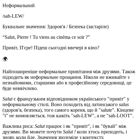
Неформальний
/
sah-LEW
/
Буквальне значення
:
Здоров'я / Безпека (застаріле)
“
Salut, Pierre ! Tu viens au cinéma ce soir ?
”
Привіт, П'єре! Підеш сьогодні ввечері в кіно?
🌍
Найпоширеніше неформальне привітання між друзями. Також
підходить як неформальне прощання. Ніколи не вживайте з
незнайомими, старшими або в професійному середовищі, це
буде неввічливо.
Salut
є французьким відповідником українського "привіт" у
неформальному стилі. Воно походить від латинського
salus
(здоров'я, безпека), того самого кореня, що й "salute". Кінцеве
"t" не вимовляється, тож кажіть "sah-LEW", а не "sah-LOOT".
Важлива риса:
Salut
працює і як "привіт", і як "бувай" між
друзями. Ви можете почути
Salut !
коли хтось приходить, і
знову, коли йде. Значення зрозуміле з контексту.