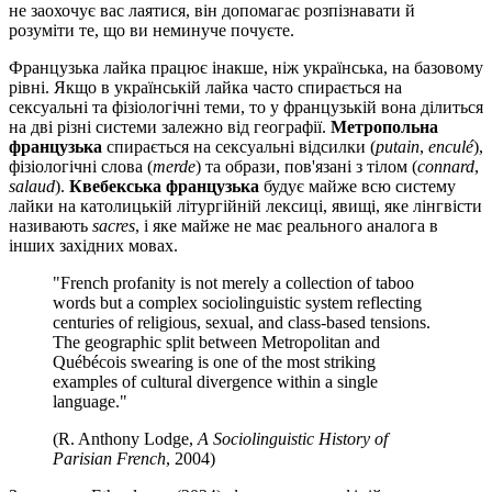
не заохочує вас лаятися, він допомагає розпізнавати й
розуміти те, що ви неминуче почуєте.
Французька лайка працює інакше, ніж українська, на базовому
рівні. Якщо в українській лайка часто спирається на
сексуальні та фізіологічні теми, то у французькій вона ділиться
на дві різні системи залежно від географії.
Метропольна
французька
спирається на сексуальні відсилки (
putain
,
enculé
),
фізіологічні слова (
merde
) та образи, пов'язані з тілом (
connard
,
salaud
).
Квебекська французька
будує майже всю систему
лайки на католицькій літургійній лексиці, явищі, яке лінгвісти
називають
sacres
, і яке майже не має реального аналога в
інших західних мовах.
"French profanity is not merely a collection of taboo
words but a complex sociolinguistic system reflecting
centuries of religious, sexual, and class-based tensions.
The geographic split between Metropolitan and
Québécois swearing is one of the most striking
examples of cultural divergence within a single
language."
(R. Anthony Lodge,
A Sociolinguistic History of
Parisian French
, 2004)