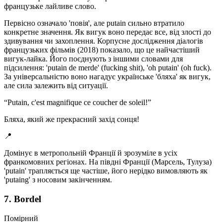
французьке лайливе слово.
Первісно означало 'повія', але putain сильно втратило
конкретне значення. Як вигук воно передає все, від злості до
здивування чи захоплення. Корпусне дослідження діалогів
французьких фільмів (2018) показало, що це найчастіший
вигук-лайка. Його поєднують з іншими словами для
підсилення: 'putain de merde' (fucking shit), 'oh putain' (oh fuck).
За універсальністю воно нагадує українське 'бляха' як вигук,
але сила залежить від ситуації.
“
Putain, c'est magnifique ce coucher de soleil!
”
Бляха, який же прекрасний захід сонця!
📍
Домінує в метропольній Франції й зрозуміле в усіх
франкомовних регіонах. На півдні Франції (Марсель, Тулуза)
'putain' трапляється ще частіше, його нерідко вимовляють як
'putaing' з носовим закінченням.
7. Bordel
Помірний