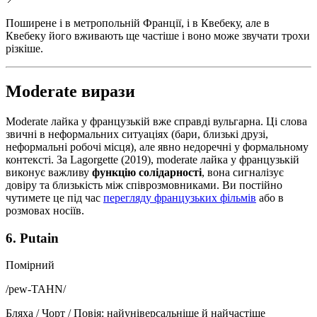
Поширене і в метропольній Франції, і в Квебеку, але в
Квебеку його вживають ще частіше і воно може звучати трохи
різкіше.
Moderate вирази
Moderate лайка у французькій вже справді вульгарна. Ці слова
звичні в неформальних ситуаціях (бари, близькі друзі,
неформальні робочі місця), але явно недоречні у формальному
контексті. За Lagorgette (2019), moderate лайка у французькій
виконує важливу
функцію солідарності
, вона сигналізує
довіру та близькість між співрозмовниками. Ви постійно
чутимете це під час
перегляду французьких фільмів
або в
розмовах носіїв.
6. Putain
Помірний
/
pew-TAHN
/
Бляха / Чорт / Повія: найуніверсальніше й найчастіше