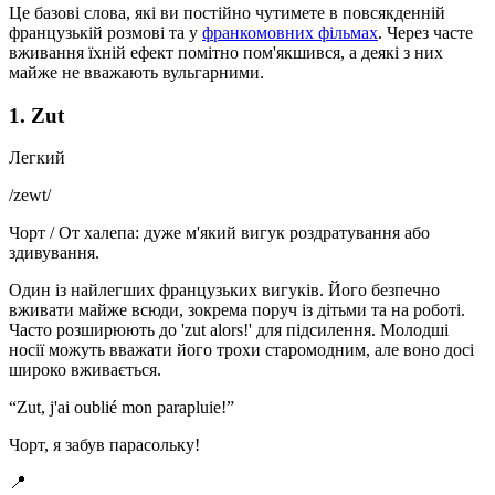
Це базові слова, які ви постійно чутимете в повсякденній
французькій розмові та у
франкомовних фільмах
. Через часте
вживання їхній ефект помітно пом'якшився, а деякі з них
майже не вважають вульгарними.
1. Zut
Легкий
/
zewt
/
Чорт / От халепа: дуже м'який вигук роздратування або
здивування.
Один із найлегших французьких вигуків. Його безпечно
вживати майже всюди, зокрема поруч із дітьми та на роботі.
Часто розширюють до 'zut alors!' для підсилення. Молодші
носії можуть вважати його трохи старомодним, але воно досі
широко вживається.
“
Zut, j'ai oublié mon parapluie!
”
Чорт, я забув парасольку!
📍