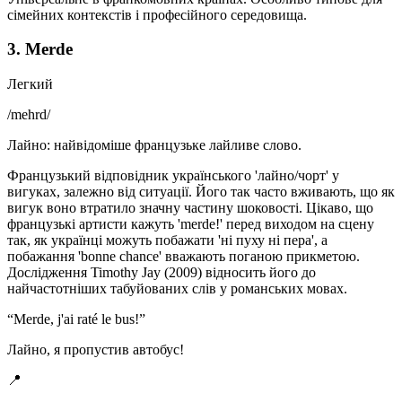
сімейних контекстів і професійного середовища.
3. Merde
Легкий
/
mehrd
/
Лайно: найвідоміше французьке лайливе слово.
Французький відповідник українського 'лайно/чорт' у
вигуках, залежно від ситуації. Його так часто вживають, що як
вигук воно втратило значну частину шоковості. Цікаво, що
французькі артисти кажуть 'merde!' перед виходом на сцену
так, як українці можуть побажати 'ні пуху ні пера', а
побажання 'bonne chance' вважають поганою прикметою.
Дослідження Timothy Jay (2009) відносить його до
найчастотніших табуйованих слів у романських мовах.
“
Merde, j'ai raté le bus!
”
Лайно, я пропустив автобус!
📍