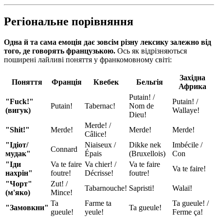
Регіональне порівняння
Одна й та сама емоція дає зовсім різну лексику залежно від
того, де говорять французькою.
Ось як відрізняються
поширені лайливі поняття у франкомовному світі:
Західна
Поняття
Франція
Квебек
Бельгія
Африка
Putain! /
"Fuck!"
Putain! /
Putain!
Tabernac!
Nom de
(вигук)
Wallaye!
Dieu!
Merde! /
"Shit!"
Merde!
Merde!
Merde!
Câlice!
"Ідіот/
Niaiseux /
Dikke nek
Imbécile /
Connard
мудак"
Épais
(Bruxellois)
Con
"Іди
Va te faire
Va chier! /
Va te faire
Va te faire!
нахрін"
foutre!
Décrisse!
foutre!
"Чорт"
Zut! /
Tabarnouche!
Sapristi!
Walaï!
(м'яко)
Mince!
Ta
Farme ta
Ta gueule! /
"Замовкни"
Ta gueule!
gueule!
yeule!
Ferme ça!