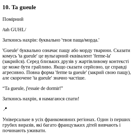
10. Ta gueule
Помірний
/
tah GUHL
/
Заткнись нахрін: буквально 'твоя паща/морда.'
'Gueule' буквально означає пащу або морду тварини. Сказати
комусь 'ta gueule' це вульгарний еквівалент 'ferme-la'
(закрийся). Серед близьких друзів у жартівливому контексті
це може бути грайливо. Якщо сказати серйозно, це справді
агресивно. Повна форма 'ferme ta gueule' (закрий свою пащу),
але скорочене 'ta gueule' значно частіше.
“
Ta gueule, j'essaie de dormir!
”
Заткнись нахрін, я намагаюся спати!
📍
Універсальне в усіх франкомовних регіонах. Один із перших
грубих виразів, які багато французьких дітей вивчають і
починають уживати.