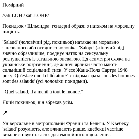
Помірний
/
sah-LOH / sah-LOHP
/
Покидьок / Шльондра: гендерні образи з натяком на моральну
ницість.
'Salaud' (чоловічий рід, покидьок) натякає на морально
зіпсованого або огидного чоловіка. 'Salope' (жіночий рід)
значно образливіше, поєднує натяк на сексуальну
розпущеність із загальною зневагою. Ця асиметрія схожа на
українське розрізнення, де жіночі ярлики часто мають
сильніший соціальний тиск. У есе Жана-Поля Сартра 1948
року 'Qu'est-ce que la littérature?' є відома фраза 'tous les hommes
sont des salauds' (усі чоловіки покидьки).
“
Quel salaud, il a menti à tout le monde.
”
Який покидьок, він збрехав усім.
📍
Універсальне в метропольній Франції та Бельгії. У Квебеку
'salaud' розуміють, але вживають рідше, квебекці частіше
використовують sacres для емоційного підсилення.