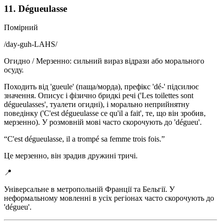
11. Dégueulasse
Помірний
/
day-guh-LAHS
/
Огидно / Мерзенно: сильний вираз відрази або морального
осуду.
Походить від 'gueule' (паща/морда), префікс 'dé-' підсилює
значення. Описує і фізично бридкі речі ('Les toilettes sont
dégueulasses', туалети огидні), і морально неприйнятну
поведінку ('C'est dégueulasse ce qu'il a fait', те, що він зробив,
мерзенно). У розмовній мові часто скорочують до 'dégueu'.
“
C'est dégueulasse, il a trompé sa femme trois fois.
”
Це мерзенно, він зрадив дружині тричі.
📍
Універсальне в метропольній Франції та Бельгії. У
неформальному мовленні в усіх регіонах часто скорочують до
'dégueu'.