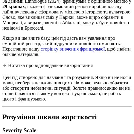
За даними Ethnologue (2024), французька є офіційною мовою у
29 країнах
, і кожен франкомовний регіон виробив власну
лайливу лексику, сформовану місцевою історією та культурою.
Слово, яке викликає сміх у Парижі, може щиро образити в
Монреалі, а вирази, звичні в Абіджані, можуть бути повністю
невідомі в Брюсселі.
Якщо ви ще вчите базу, цей гід дасть вам уявлення про
емоційний регістр, який підручники повністю оминають.
Перегляньте нашу
сторінку вивчення французької
, щоб знайти
більше матеріалів.
⚠️
Нотатка про відповідальне використання
Цей гід створено для навчання та розуміння. Якщо ви не носій
мови, необережне вживання цих слів може реально образити
або створити небезпечні ситуації. Золоте правило: якщо ви не
стали б лаятися в такому контексті українською, не робіть
цього і французькою.
Розуміння шкали жорсткості
Severity Scale