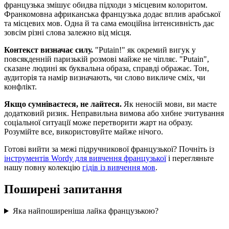
французька змішує обидва підходи з місцевим колоритом.
Франкомовна африканська французька додає вплив арабської
та місцевих мов. Одна й та сама емоційна інтенсивність дає
зовсім різні слова залежно від місця.
Контекст визначає силу.
"Putain!" як окремий вигук у
повсякденній паризькій розмові майже не чіпляє. "Putain",
сказане людині як буквальна образа, справді ображає. Тон,
аудиторія та намір визначають, чи слово викличе сміх, чи
конфлікт.
Якщо сумніваєтеся, не лайтеся.
Як неносій мови, ви маєте
додатковий ризик. Неправильна вимова або хибне зчитування
соціальної ситуації може перетворити жарт на образу.
Розумійте все, використовуйте майже нічого.
Готові вийти за межі підручникової французької? Почніть із
інструментів Wordy для вивчення французької
і перегляньте
нашу повну колекцію
гідів із вивчення мов
.
Поширені запитання
Яка найпоширеніша лайка французькою?