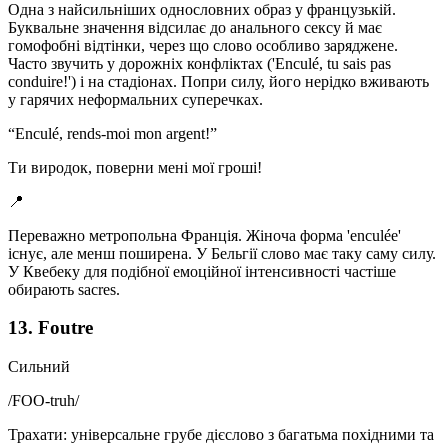
Одна з найсильніших однословних образ у французькій.
Буквальне значення відсилає до анального сексу й має
гомофобні відтінки, через що слово особливо заряджене.
Часто звучить у дорожніх конфліктах ('Enculé, tu sais pas
conduire!') і на стадіонах. Попри силу, його нерідко вживають
у гарячих неформальних суперечках.
“
Enculé, rends-moi mon argent!
”
Ти виродок, поверни мені мої гроші!
📍
Переважно метропольна Франція. Жіноча форма 'enculée'
існує, але менш поширена. У Бельгії слово має таку саму силу.
У Квебеку для подібної емоційної інтенсивності частіше
обирають sacres.
13. Foutre
Сильний
/
FOO-truh
/
Трахати: універсальне грубе дієслово з багатьма похідними та