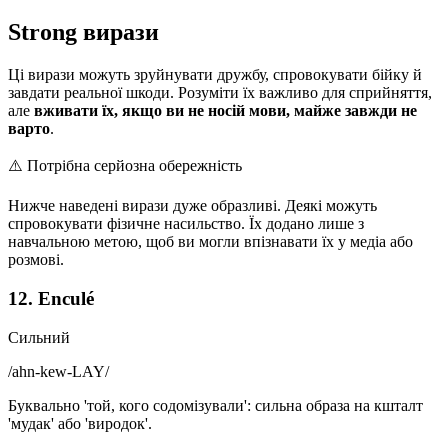
Strong вирази
Ці вирази можуть зруйнувати дружбу, спровокувати бійку й
завдати реальної шкоди. Розуміти їх важливо для сприйняття,
але
вживати їх, якщо ви не носій мови, майже завжди не
варто
.
⚠️
Потрібна серйозна обережність
Нижче наведені вирази дуже образливі. Деякі можуть
спровокувати фізичне насильство. Їх додано лише з
навчальною метою, щоб ви могли впізнавати їх у медіа або
розмові.
12. Enculé
Сильний
/
ahn-kew-LAY
/
Буквально 'той, кого содомізували': сильна образа на кшталт
'мудак' або 'виродок'.