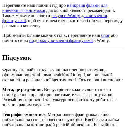
Перегляньте наш повний гід про
найкращі фільми для
вивчення французької
для більшої кількості рекомендацій.
Також можете дослідити
ресурси Wordy для вивчення
французької
, щоб вчити лексику в контексті під час перегляду
реального контенту.
Щоб знайти більше мовних гідів, перегляньте наш
блог
або
почніть свою
подорож у вивченні французької
з Wordy.
Підсумок
Французька лайка є культурно насиченою системою,
сформованою століттями релігійної історії, колоніальної
експансії та регіональної ідентичності. Ось головні висновки:
Мета, це розуміння.
Ви зустрінете кожне слово з цього
списку, якщо справді проводитимете час із французькою.
Розуміння жорсткості та культурного контексту робить вас
значно кращим слухачем.
Географія змінює все.
Метропольна французька лайка
побудована на сексі та тілесних функціях. Квебекська лайка
побудована на католицькій релігійній лексиці. Бельгійська