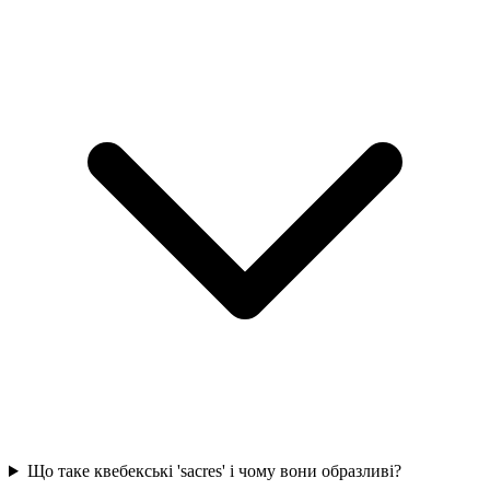
Що таке квебекські 'sacres' і чому вони образливі?