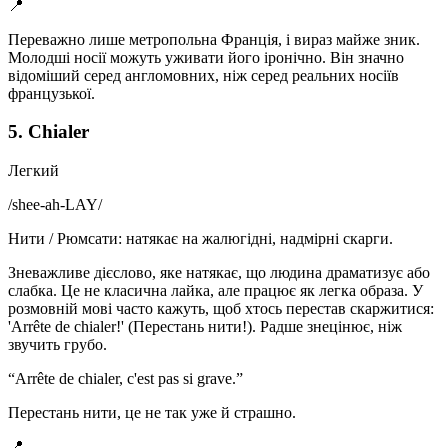
📍
Переважно лише метропольна Франція, і вираз майже зник.
Молодші носії можуть уживати його іронічно. Він значно
відоміший серед англомовних, ніж серед реальних носіїв
французької.
5. Chialer
Легкий
/
shee-ah-LAY
/
Нити / Рюмсати: натякає на жалюгідні, надмірні скарги.
Зневажливе дієслово, яке натякає, що людина драматизує або
слабка. Це не класична лайка, але працює як легка образа. У
розмовній мові часто кажуть, щоб хтось перестав скаржитися:
'Arrête de chialer!' (Перестань нити!). Радше знецінює, ніж
звучить грубо.
“
Arrête de chialer, c'est pas si grave.
”
Перестань нити, це не так уже й страшно.
📍