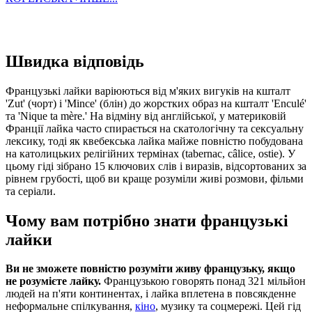
Швидка відповідь
Французькі лайки варіюються від м'яких вигуків на кшталт
'Zut' (чорт) і 'Mince' (блін) до жорстких образ на кшталт 'Enculé'
та 'Nique ta mère.' На відміну від англійської, у материковій
Франції лайка часто спирається на скатологічну та сексуальну
лексику, тоді як квебекська лайка майже повністю побудована
на католицьких релігійних термінах (tabernac, câlice, ostie). У
цьому гіді зібрано 15 ключових слів і виразів, відсортованих за
рівнем грубості, щоб ви краще розуміли живі розмови, фільми
та серіали.
Чому вам потрібно знати французькі
лайки
Ви не зможете повністю розуміти живу французьку, якщо
не розумієте лайку.
Французькою говорять понад 321 мільйон
людей на п'яти континентах, і лайка вплетена в повсякденне
неформальне спілкування,
кіно
, музику та соцмережі. Цей гід