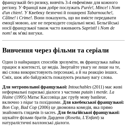
французькій без ризику, вивчіть 3-4 евфемізми для кожного
регіону. У Франції вам добре послужать
Purée!
,
Mince!
і
Nom
d'un chien!
. У Квебеку безпечні й поширені
Tabarnouche!
,
Câline!
і
Crime!
. Вони показують, що ви вмієте передавати
емоції мовою, але не переходите соціальні межі. Бельгійські
носії французької також часто вживають
Sapristi!
і
Nom de
nom!
як м'які вигуки.
Вивчення через фільми та серіали
Один із найкращих способів зрозуміти, як французька лайка
працює в контексті, це медіа. Звертайте увагу не лише на те,
які слова використовують персонажі, а й на реакцію інших.
Сміх, шок або байдужість показують реальну вагу слова.
Для метропольної французької:
Intouchables
(2011) має живі
неформальні паризькі діалоги з частими
putain
і
merde
.
La
Haine
(1995) Матьє Кассовіца дає грубу мову banlieue,
включно з
nique
та похідними.
Для квебекської французької:
Bon Cop, Bad Cop
(2006) це двомовна комедія, яка прямо
знайомить глядачів із sacres.
Для бельгійської французької:
шукайте фільми братів Дарденн (
Rosetta
,
L'Enfant
) за
натуралістичні валлонські діалоги.