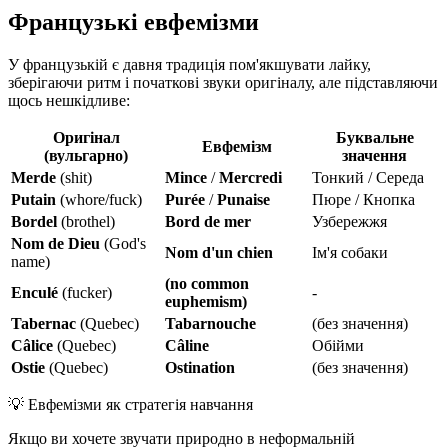
Французькі евфемізми
У французькій є давня традиція пом'якшувати лайку,
зберігаючи ритм і початкові звуки оригіналу, але підставляючи
щось нешкідливе:
Оригінал
Буквальне
Евфемізм
(вульгарно)
значення
Merde
(shit)
Mince
/
Mercredi
Тонкий / Середа
Putain
(whore/fuck)
Purée
/
Punaise
Пюре / Кнопка
Bordel
(brothel)
Bord de mer
Узбережжя
Nom de Dieu
(God's
Nom d'un chien
Ім'я собаки
name)
(no common
Enculé
(fucker)
-
euphemism)
Tabernac
(Quebec)
Tabarnouche
(без значення)
Câlice
(Quebec)
Câline
Обійми
Ostie
(Quebec)
Ostination
(без значення)
💡
Евфемізми як стратегія навчання
Якщо ви хочете звучати природно в неформальній