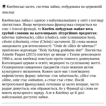
🌍
Квебекські sacres, система лайки, побудована на церковній
лексиці
Квебекська лайка є однією з найунікальніших у світі з погляду
лінгвістики. Якщо метропольна французька спирається на
секс і тілесні функції, то
Квебек побудував майже весь
грубий словник на католицьких літургійних предметах
:
tabernac
(tabernacle),
câlice
(chalice),
ostie
(communion host),
ciboire
(ciborium),
crisse
(Christ) і
sacrament
. Ці слова можна
ланцюжити для інтенсивності: "Ostie de câlice de tabernac!"
приблизно відповідає "Holy fucking goddamn shit!" Лінгвістка
Annette Paquot (2015) пов'язує це явище з Тихою революцією
1960-х, коли квебекці повстали проти повного домінування
Католицької церкви в освіті, медицині та суспільному житті.
Осквернення священних предметів стало мовним актом
культурного звільнення. Кожен sacre має і пом'якшену
евфемістичну форму:
tabernac
стає
tabarnouche
,
câlice
стає
câline
,
ostie
стає
ostination
, а
crisse
стає
crime
. Носій
метропольної французької, почувши ці sacres вперше, часто
радше дивується, ніж ображається, бо у Франції ці слова не
мають вульгарного заряду. Але в Квебеку це й досі
найсильніші доступні лайки.