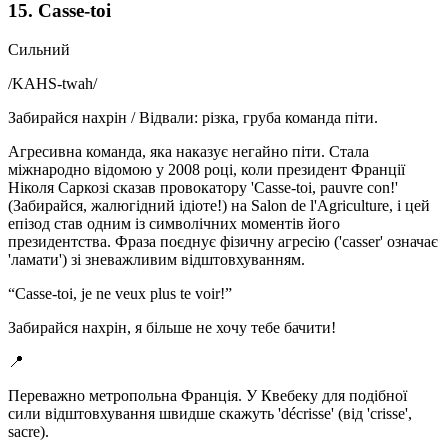
15. Casse-toi
Сильний
/
KAHS-twah
/
Забирайся нахрін / Відвали: різка, груба команда піти.
Агресивна команда, яка наказує негайно піти. Стала
міжнародно відомою у 2008 році, коли президент Франції
Ніколя Саркозі сказав провокатору 'Casse-toi, pauvre con!'
(Забирайся, жалюгідний ідіоте!) на Salon de l'Agriculture, і цей
епізод став одним із символічних моментів його
президентства. Фраза поєднує фізичну агресію ('casser' означає
'ламати') зі зневажливим відштовхуванням.
“
Casse-toi, je ne veux plus te voir!
”
Забирайся нахрін, я більше не хочу тебе бачити!
📍
Переважно метропольна Франція. У Квебеку для подібної
сили відштовхування швидше скажуть 'décrisse' (від 'crisse',
sacre).