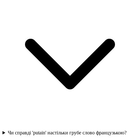
Чи справді 'putain' настільки грубе слово французькою?