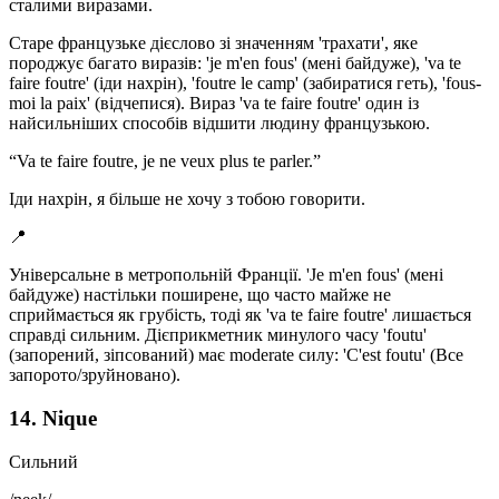
сталими виразами.
Старе французьке дієслово зі значенням 'трахати', яке
породжує багато виразів: 'je m'en fous' (мені байдуже), 'va te
faire foutre' (іди нахрін), 'foutre le camp' (забиратися геть), 'fous-
moi la paix' (відчепися). Вираз 'va te faire foutre' один із
найсильніших способів відшити людину французькою.
“
Va te faire foutre, je ne veux plus te parler.
”
Іди нахрін, я більше не хочу з тобою говорити.
📍
Універсальне в метропольній Франції. 'Je m'en fous' (мені
байдуже) настільки поширене, що часто майже не
сприймається як грубість, тоді як 'va te faire foutre' лишається
справді сильним. Дієприкметник минулого часу 'foutu'
(запорений, зіпсований) має moderate силу: 'C'est foutu' (Все
запорото/зруйновано).
14. Nique
Сильний