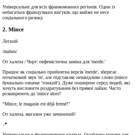
Універсальне для всіх франкомовних регіонів. Один із
небагатьох французьких вигуків, що майже не несе
соціального ризику.
2. Mince
Легкий
/
mahns
/
От халепа / Чорт: евфемістична заміна для 'merde.'
Працює як соціально прийнятна версія 'merde', зберігає
початковий звук 'm', але підставляє нешкідливе слово (mince
буквально означає 'тонкий'). Дуже поширене серед людей, які
хочуть висловити роздратування без прямої лайки. Часто
розширюють до 'mince alors!'
“
Mince, le magasin est déjà fermé!
”
От халепа, магазин уже зачинений!
📍
Універсальне в франкомовних країнах. Особливо типове для