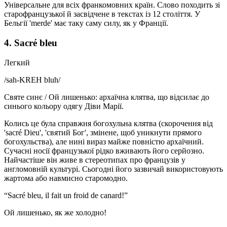
Універсальне для всіх франкомовних країн. Слово походить зі
старофранцузької й засвідчене в текстах із 12 століття. У
Бельгії 'merde' має таку саму силу, як у Франції.
4. Sacré bleu
Легкий
/
sah-KREH bluh
/
Святе синє / Ой лишенько: архаїчна клятва, що відсилає до
синього кольору одягу Діви Марії.
Колись це була справжня богохульна клятва (скорочення від
'sacré Dieu', 'святий Бог', змінене, щоб уникнути прямого
богохульства), але нині вираз майже повністю архаїчний.
Сучасні носії французької рідко вживають його серйозно.
Найчастіше він живе в стереотипах про французів у
англомовній культурі. Сьогодні його зазвичай використовують
жартома або навмисно старомодно.
“
Sacré bleu, il fait un froid de canard!
”
Ой лишенько, як же холодно!