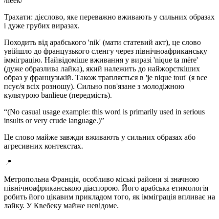
/
neek
/
Трахати: дієслово, яке переважно вживають у сильних образах
і дуже грубих виразах.
Походить від арабського 'nik' (мати статевий акт), це слово
увійшло до французького сленгу через північноафриканську
імміграцію. Найвідоміше вживання у виразі 'nique ta mère'
(дуже образлива лайка), який належить до найжорсткіших
образ у французькій. Також трапляється в 'je nique tout' (я все
псує/я всіх розношу). Сильно пов'язане з молодіжною
культурою banlieue (передмість).
“
(No casual usage example: this word is primarily used in serious
insults or very crude language.)
”
Це слово майже завжди вживають у сильних образах або
агресивних контекстах.
📍
Метропольна Франція, особливо міські райони зі значною
північноафриканською діаспорою. Його арабська етимологія
робить його цікавим прикладом того, як імміграція впливає на
лайку. У Квебеку майже невідоме.