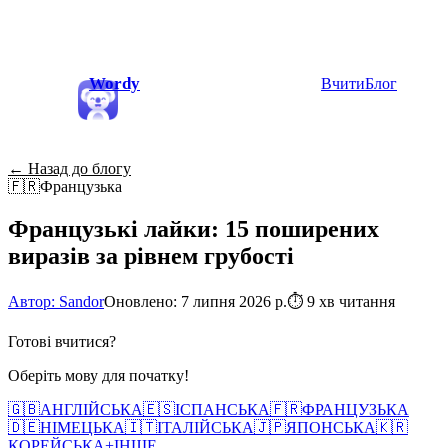
Wordy
Вчити
Блог
← Назад до блогу
🇫🇷
Французька
Французькі лайки: 15 поширених
виразів за рівнем грубості
Автор: Sandor
Оновлено: 7 липня 2026 р.
⏱
9 хв читання
Готові вчитися?
Оберіть мову для початку!
🇬🇧
АНГЛІЙСЬКА
🇪🇸
ІСПАНСЬКА
🇫🇷
ФРАНЦУЗЬКА
🇩🇪
НІМЕЦЬКА
🇮🇹
ІТАЛІЙСЬКА
🇯🇵
ЯПОНСЬКА
🇰🇷
КОРЕЙСЬКА
+
ІНШЕ...