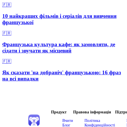
🇫🇷
10 найкращих фільмів і серіалів для вивчення
французької
🇫🇷
Французька культура кафе: як замовляти, де
сідати і звучати як місцевий
🇫🇷
Як сказати 'на добраніч' французькою: 16 фраз
на всі випадки
Продукт
Правова інформація
Підтр
Вчити
Політика
Блог
Конфіденційності