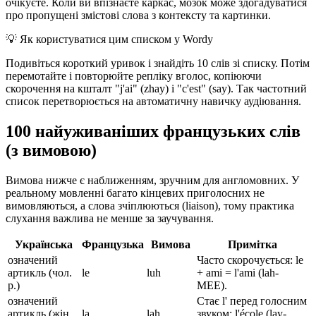
очікуєте. Коли ви впізнаєте каркас, мозок може здогадуватися
про пропущені змістові слова з контексту та картинки.
💡
Як користуватися цим списком у Wordy
Подивіться короткий уривок і знайдіть 10 слів зі списку. Потім
перемотайте і повторюйте репліку вголос, копіюючи
скорочення на кшталт "j'ai" (zhay) і "c'est" (say). Так частотний
список перетворюється на автоматичну навичку аудіювання.
100 найуживаніших французьких слів
(з вимовою)
Вимова нижче є наближенням, зручним для англомовних. У
реальному мовленні багато кінцевих приголосних не
вимовляються, а слова зчіплюються (liaison), тому практика
слухання важлива не менше за заучування.
Українська
Французька
Вимова
Примітка
означений
Часто скорочується: le
артикль (чол.
le
luh
+ ami = l'ami (lah-
р.)
MEE).
означений
Стає l' перед голосним
артикль (жін.
la
lah
звуком: l'école (lay-