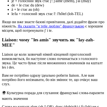
je + голосний звук стає j': j'aime (zhem), j'ai (zhay)
de + le стає du (dew)
à + le стає au (oh)
le/la + голосний звук стає l': l'hôtel (loh-TEL)
Якщо ви вже знаєте базові привітання, далі додайте фрази про
ніжність.
Як сказати "я тебе люблю" французькою
є хорошим
місцем, щоб потренувати j' і te.
Liaison: чому "les amis" звучить як "lay-zah-
MEE"
Liaison це коли зазвичай німий кінцевий приголосний
вимовляється, бо наступне слово починається з голосного
звука. Це часто буває після множинних означників на кшталт
les і des.
Вам не потрібно одразу ідеально робити liaison. Але вам
потрібно його впізнавати, бо він змінює те, що очікує ваш
слух.
🌍
Культурна порада для слухання: французькі слова-паразити
мають значення
Слова на кшталт alors (ah-LOR), donc (doh(n)k) і là (lah) не є