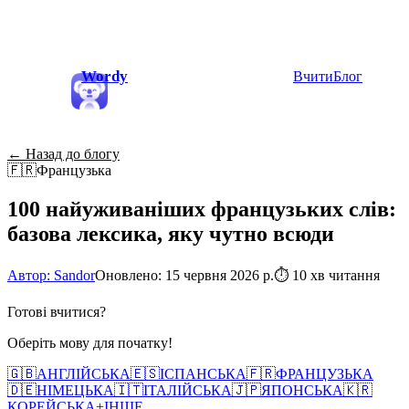
Wordy
Вчити
Блог
← Назад до блогу
🇫🇷
Французька
100 найуживаніших французьких слів:
базова лексика, яку чутно всюди
Автор: Sandor
Оновлено: 15 червня 2026 р.
⏱
10 хв читання
Готові вчитися?
Оберіть мову для початку!
🇬🇧
АНГЛІЙСЬКА
🇪🇸
ІСПАНСЬКА
🇫🇷
ФРАНЦУЗЬКА
🇩🇪
НІМЕЦЬКА
🇮🇹
ІТАЛІЙСЬКА
🇯🇵
ЯПОНСЬКА
🇰🇷
КОРЕЙСЬКА
+
ІНШЕ...