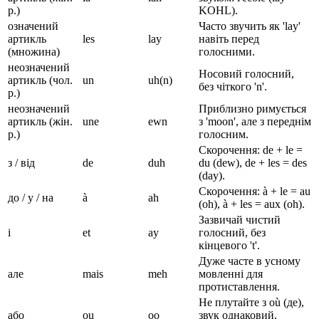
р.)
KOHL).
означений
Часто звучить як 'lay'
артикль
les
lay
навіть перед
(множина)
голосними.
неозначений
Носовий голосний,
артикль (чол.
un
uh(n)
без чіткого 'n'.
р.)
неозначений
Приблизно римується
артикль (жін.
une
ewn
з 'moon', але з переднім
р.)
голосним.
Скорочення: de + le =
з / від
de
duh
du (dew), de + les = des
(day).
Скорочення: à + le = au
до / у / на
à
ah
(oh), à + les = aux (oh).
Зазвичай чистий
і
et
ay
голосний, без
кінцевого 't'.
Дуже часте в усному
але
mais
meh
мовленні для
протиставлення.
Не плутайте з où (де),
або
ou
oo
звук однаковий,