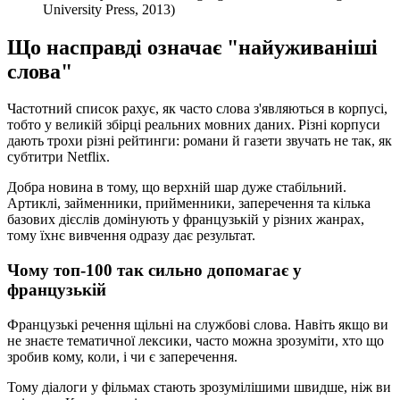
University Press, 2013)
Що насправді означає "найуживаніші
слова"
Частотний список рахує, як часто слова з'являються в корпусі,
тобто у великій збірці реальних мовних даних. Різні корпуси
дають трохи різні рейтинги: романи й газети звучать не так, як
субтитри Netflix.
Добра новина в тому, що верхній шар дуже стабільний.
Артиклі, займенники, прийменники, заперечення та кілька
базових дієслів домінують у французькій у різних жанрах,
тому їхнє вивчення одразу дає результат.
Чому топ-100 так сильно допомагає у
французькій
Французькі речення щільні на службові слова. Навіть якщо ви
не знаєте тематичної лексики, часто можна зрозуміти, хто що
зробив кому, коли, і чи є заперечення.
Тому діалоги у фільмах стають зрозумілішими швидше, ніж ви