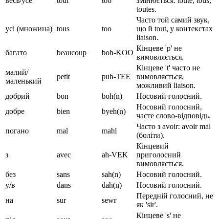
весь/усе
tout
too
змінюється: toute, tous,
toutes.
Часто той самий звук,
усі (множина)
tous
too
що й tout, у контекстах
liaison.
Кінцеве 'p' не
багато
beaucoup
boh-KOO
вимовляється.
Кінцеве 't' часто не
малий/
petit
puh-TEE
вимовляється,
маленький
можливий liaison.
добрий
bon
boh(n)
Носовий голосний.
Носовий голосний,
добре
bien
byeh(n)
часте слово-відповідь.
Часто з avoir: avoir mal
погано
mal
mahl
(боліти).
Кінцевий
з
avec
ah-VEK
приголосний
вимовляється.
без
sans
sah(n)
Носовий голосний.
у/в
dans
dah(n)
Носовий голосний.
Передній голосний, не
на
sur
sewr
як 'sir'.
Кінцеве 's' не