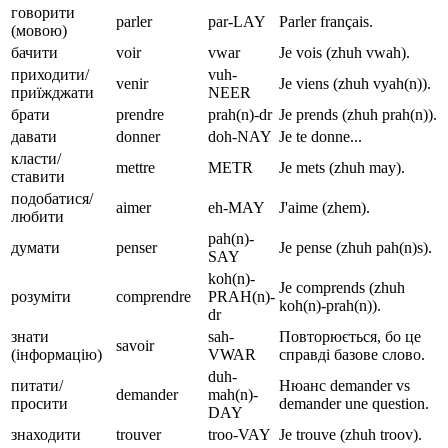
говорити
parler
par-LAY
Parler français.
(мовою)
бачити
voir
vwar
Je vois (zhuh vwah).
приходити/
vuh-
venir
Je viens (zhuh vyah(n)).
приїжджати
NEER
брати
prendre
prah(n)-dr
Je prends (zhuh prah(n)).
давати
donner
doh-NAY
Je te donne...
класти/
mettre
METR
Je mets (zhuh may).
ставити
подобатися/
aimer
eh-MAY
J'aime (zhem).
любити
pah(n)-
думати
penser
Je pense (zhuh pah(n)s).
SAY
koh(n)-
Je comprends (zhuh
розуміти
comprendre
PRAH(n)-
koh(n)-prah(n)).
dr
знати
sah-
Повторюється, бо це
savoir
(інформацію)
VWAR
справді базове слово.
duh-
питати/
Нюанс demander vs
demander
mah(n)-
просити
demander une question.
DAY
знаходити
trouver
troo-VAY
Je trouve (zhuh troov).