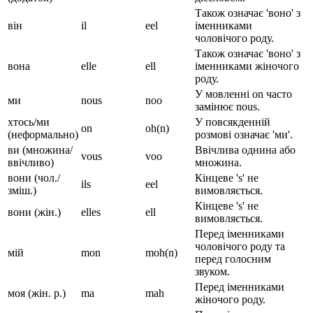
Також означає 'воно' з
він
il
eel
іменниками
чоловічого роду.
Також означає 'воно' з
вона
elle
ell
іменниками жіночого
роду.
У мовленні on часто
ми
nous
noo
замінює nous.
хтось/ми
У повсякденній
on
oh(n)
(неформально)
розмові означає 'ми'.
ви (множина/
Ввічлива однина або
vous
voo
ввічливо)
множина.
вони (чол./
Кінцеве 's' не
ils
eel
зміш.)
вимовляється.
Кінцеве 's' не
вони (жін.)
elles
ell
вимовляється.
Перед іменниками
чоловічого роду та
мій
mon
moh(n)
перед голосним
звуком.
Перед іменниками
моя (жін. р.)
ma
mah
жіночого роду.