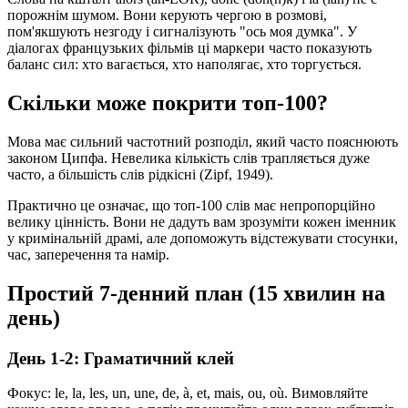
порожнім шумом. Вони керують чергою в розмові,
пом'якшують незгоду і сигналізують "ось моя думка". У
діалогах французьких фільмів ці маркери часто показують
баланс сил: хто вагається, хто наполягає, хто торгується.
Скільки може покрити топ-100?
Мова має сильний частотний розподіл, який часто пояснюють
законом Ципфа. Невелика кількість слів трапляється дуже
часто, а більшість слів рідкісні (Zipf, 1949).
Практично це означає, що топ-100 слів має непропорційно
велику цінність. Вони не дадуть вам зрозуміти кожен іменник
у кримінальній драмі, але допоможуть відстежувати стосунки,
час, заперечення та намір.
Простий 7-денний план (15 хвилин на
день)
День 1-2: Граматичний клей
Фокус: le, la, les, un, une, de, à, et, mais, ou, où. Вимовляйте