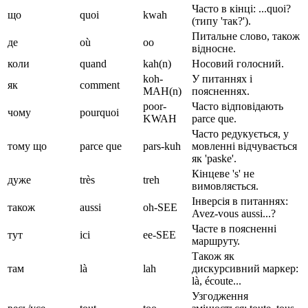
Часто в кінці: ...quoi?
що
quoi
kwah
(типу 'так?').
Питальне слово, також
де
où
oo
відносне.
коли
quand
kah(n)
Носовий голосний.
koh-
У питаннях і
як
comment
MAH(n)
поясненнях.
poor-
Часто відповідають
чому
pourquoi
KWAH
parce que.
Часто редукується, у
тому що
parce que
pars-kuh
мовленні відчувається
як 'paske'.
Кінцеве 's' не
дуже
très
treh
вимовляється.
Інверсія в питаннях:
також
aussi
oh-SEE
Avez-vous aussi...?
Часте в поясненні
тут
ici
ee-SEE
маршруту.
Також як
там
là
lah
дискурсивний маркер:
là, écoute...
Узгодження