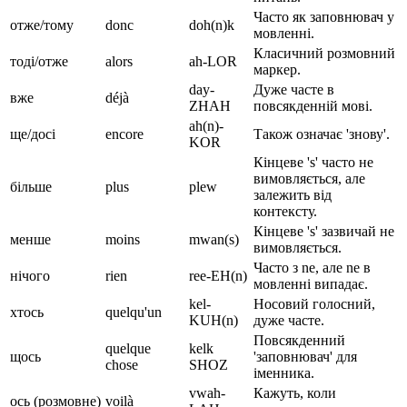
Часто як заповнювач у
отже/тому
donc
doh(n)k
мовленні.
Класичний розмовний
тоді/отже
alors
ah-LOR
маркер.
day-
Дуже часте в
вже
déjà
ZHAH
повсякденній мові.
ah(n)-
ще/досі
encore
Також означає 'знову'.
KOR
Кінцеве 's' часто не
вимовляється, але
більше
plus
plew
залежить від
контексту.
Кінцеве 's' зазвичай не
менше
moins
mwan(s)
вимовляється.
Часто з ne, але ne в
нічого
rien
ree-EH(n)
мовленні випадає.
kel-
Носовий голосний,
хтось
quelqu'un
KUH(n)
дуже часте.
Повсякденний
quelque
kelk
щось
'заповнювач' для
chose
SHOZ
іменника.
vwah-
Кажуть, коли
ось (розмовне)
voilà