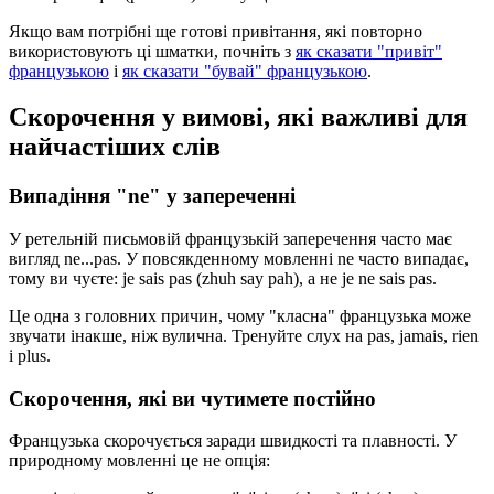
Якщо вам потрібні ще готові привітання, які повторно
використовують ці шматки, почніть з
як сказати "привіт"
французькою
і
як сказати "бувай" французькою
.
Скорочення у вимові, які важливі для
найчастіших слів
Випадіння "ne" у запереченні
У ретельній письмовій французькій заперечення часто має
вигляд ne...pas. У повсякденному мовленні ne часто випадає,
тому ви чуєте: je sais pas (zhuh say pah), а не je ne sais pas.
Це одна з головних причин, чому "класна" французька може
звучати інакше, ніж вулична. Тренуйте слух на pas, jamais, rien
і plus.
Скорочення, які ви чутимете постійно
Французька скорочується заради швидкості та плавності. У
природному мовленні це не опція: