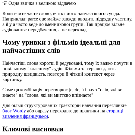
💡
Одна звичка з великою віддачею
Коли вчите часте слово, вчіть і його найчастішого сусіда.
Наприклад: parce que майже завжди вводить підрядну частину,
а il y a часто веде до іменникової групи. Так працює вільне
аудіювання: передбачення, а не переклад.
Чому уривки з фільмів ідеальні для
найчастіших слів
Найчастіші слова короткі й редуковані, тому їх важко почути в
повільному "класному" аудіо. Фільми та серіали дають
природну швидкість, повтори й чіткий контекст через
картинку.
Саме ця комбінація перетворює je, de, à і pas з "слів, які ви
знаєте" на "слова, які ви миттєво впізнаєте".
Для більш структурованих траєкторій навчання перегляньте
блог Wordy
або одразу переходьте до практики на
сторінці
вивчення французької
.
Ключові висновки