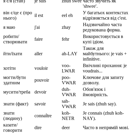
я є/я (стан)
je suis
zhuh swee
часто звучить як
'shwee'.
він є/це є (про
У багатьох контекстах
il est
eel eh
нього)
відрізняється від c'est.
Надзвичайно часта
я маю
j'ai
zhay
редукована форма.
робити/
Використовується в
faire
fehr
створювати
купі ідіом.
Також для
йти/їхати
aller
ah-LAY
майбутнього: je vais +
infinitive.
voo-
Ввічливі прохання: je
хотіти
vouloir
LWAR
voudrais...
могти/бути
poo-
Ключове для запиту
pouvoir
здатним
VWAR
дозволу.
duh-
Обов'язок і
мусити/треба
devoir
VWAR
ймовірність.
sah-
знати (факт)
savoir
Je sais (zhuh say).
VWAR
знати
koh-
Je connais (zhuh koh-
connaître
(людину)
NETR
NAY).
казати/
dire
deer
Часто в непрямій мові.
говорити