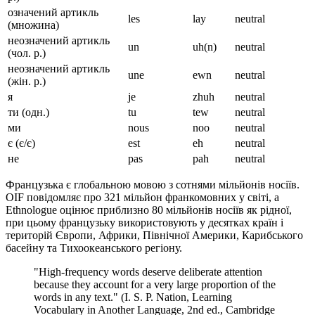
означений артикль
les
lay
neutral
(множина)
неозначений артикль
un
uh(n)
neutral
(чол. р.)
неозначений артикль
une
ewn
neutral
(жін. р.)
я
je
zhuh
neutral
ти (одн.)
tu
tew
neutral
ми
nous
noo
neutral
є (є/є)
est
eh
neutral
не
pas
pah
neutral
Французька є глобальною мовою з сотнями мільйонів носіїв.
OIF повідомляє про 321 мільйон франкомовних у світі, а
Ethnologue оцінює приблизно 80 мільйонів носіїв як рідної,
при цьому французьку використовують у десятках країн і
територій Європи, Африки, Північної Америки, Карибського
басейну та Тихоокеанського регіону.
"High-frequency words deserve deliberate attention
because they account for a very large proportion of the
words in any text." (I. S. P. Nation, Learning
Vocabulary in Another Language, 2nd ed., Cambridge