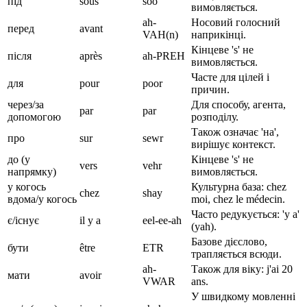
під
sous
soo
вимовляється.
ah-
Носовий голосний
перед
avant
VAH(n)
наприкінці.
Кінцеве 's' не
після
après
ah-PREH
вимовляється.
Часте для цілей і
для
pour
poor
причин.
через/за
Для способу, агента,
par
par
допомогою
розподілу.
Також означає 'на',
про
sur
sewr
вирішує контекст.
до (у
Кінцеве 's' не
vers
vehr
напрямку)
вимовляється.
у когось
Культурна база: chez
chez
shay
вдома/у когось
moi, chez le médecin.
Часто редукується: 'y a'
є/існує
il y a
eel-ee-ah
(yah).
Базове дієслово,
бути
être
ETR
трапляється всюди.
ah-
Також для віку: j'ai 20
мати
avoir
VWAR
ans.
У швидкому мовленні