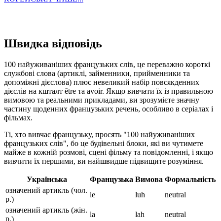
Швидка відповідь
100 найуживаніших французьких слів, це переважно короткі
службові слова (артиклі, займенники, прийменники та
допоміжні дієслова) плюс невеликий набір повсякденних
дієслів на кшталт être та avoir. Якщо вивчати їх із правильною
вимовою та реальними прикладами, ви зрозумієте значну
частину щоденних французьких речень, особливо в серіалах і
фільмах.
Ті, хто вивчає французьку, просять "100 найуживаніших
французьких слів", бо це будівельні блоки, які ви чутимете
майже в кожній розмові, сцені фільму та повідомленні, і якщо
вивчити їх першими, ви найшвидше підвищите розуміння.
Українська
Французька
Вимова
Формальність
означений артикль (чол.
le
luh
neutral
р.)
означений артикль (жін.
la
lah
neutral
р.)