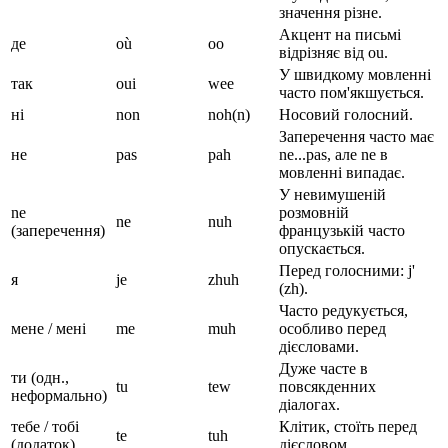
значення різне.
Акцент на письмі
де
où
oo
відрізняє від ou.
У швидкому мовленні
так
oui
wee
часто пом'якшується.
ні
non
noh(n)
Носовий голосний.
Заперечення часто має
не
pas
pah
ne...pas, але ne в
мовленні випадає.
У невимушеній
ne
розмовній
ne
nuh
(заперечення)
французькій часто
опускається.
Перед голосними: j'
я
je
zhuh
(zh).
Часто редукується,
мене / мені
me
muh
особливо перед
дієсловами.
Дуже часте в
ти (одн.,
tu
tew
повсякденних
неформально)
діалогах.
тебе / тобі
Клітик, стоїть перед
te
tuh
(додаток)
дієсловом.