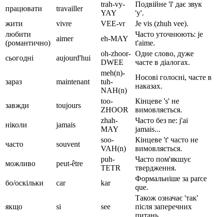
trah-vy-
Подвійне 'l' дає звук
працювати
travailler
YAY
'y'.
жити
vivre
VEE-vr
Je vis (zhuh vee).
любити
Часто уточнюють: je
aimer
eh-MAY
(романтично)
t'aime.
oh-zhoor-
Одне слово, дуже
сьогодні
aujourd'hui
DWEE
часте в діалогах.
meh(n)-
Носові голосні, часте в
зараз
maintenant
tuh-
наказах.
NAH(n)
too-
Кінцеве 's' не
завжди
toujours
ZHOOR
вимовляється.
zhah-
Часто без ne: j'ai
ніколи
jamais
MAY
jamais...
soo-
Кінцеве 't' часто не
часто
souvent
VAH(n)
вимовляється.
puh-
Часто пом'якшує
можливо
peut-être
TETR
твердження.
Формальніше за parce
бо/оскільки
car
kar
que.
Також означає 'так'
якщо
si
see
після заперечних
питань.