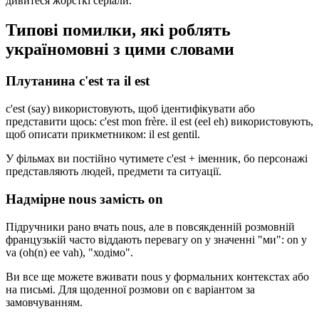
дивитеся жорсткі серіали.
Типові помилки, які роблять
україномовні з цими словами
Плутанина c'est та il est
c'est (say) використовують, щоб ідентифікувати або
представити щось: c'est mon frère. il est (eel eh) використовують,
щоб описати прикметником: il est gentil.
У фільмах ви постійно чутимете c'est + іменник, бо персонажі
представляють людей, предмети та ситуації.
Надмірне nous замість on
Підручники рано вчать nous, але в повсякденній розмовній
французькій часто віддають перевагу on у значенні "ми": on y
va (oh(n) ee vah), "ходімо".
Ви все ще можете вживати nous у формальних контекстах або
на письмі. Для щоденної розмови on є варіантом за
замовчуванням.