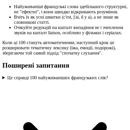
Найуживаніші французькі слова здебільшого структурні,
не "ефектні", і вони швидко відкривають розуміння.
Вчіть їх як усні шматки (c'est, j'ai, il y a), а не лише як
словникові статті.
Очікуйте редукцій на кшталт випадіння ne і зчеплення
звуків на кшталт liaison, особливо у фільмах і серіалах.
Коли ці 100 стануть автоматичними, наступний крок це
розширювати тематичну лексику (їжа, емоції, подорожі),
зберігаючи той самий підхід "спочатку слухання".
Поширені запитання
Це справді 100 найуживаніших французьких слів?