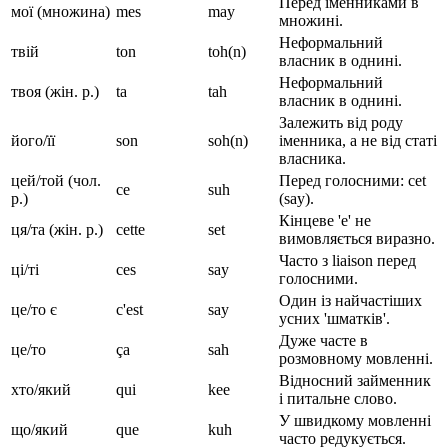
Перед іменниками в
мої (множина)
mes
may
множині.
Неформальний
твій
ton
toh(n)
власник в однині.
Неформальний
твоя (жін. р.)
ta
tah
власник в однині.
Залежить від роду
його/її
son
soh(n)
іменника, а не від статі
власника.
цей/той (чол.
Перед голосними: cet
ce
suh
р.)
(say).
Кінцеве 'e' не
ця/та (жін. р.)
cette
set
вимовляється виразно.
Часто з liaison перед
ці/ті
ces
say
голосними.
Один із найчастіших
це/то є
c'est
say
усних 'шматків'.
Дуже часте в
це/то
ça
sah
розмовному мовленні.
Відносний займенник
хто/який
qui
kee
і питальне слово.
У швидкому мовленні
що/який
que
kuh
часто редукується.