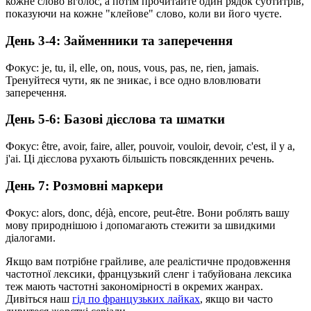
кожне слово вголос, а потім прочитайте один рядок субтитрів,
показуючи на кожне "клейове" слово, коли ви його чуєте.
День 3-4: Займенники та заперечення
Фокус: je, tu, il, elle, on, nous, vous, pas, ne, rien, jamais.
Тренуйтеся чути, як ne зникає, і все одно вловлювати
заперечення.
День 5-6: Базові дієслова та шматки
Фокус: être, avoir, faire, aller, pouvoir, vouloir, devoir, c'est, il y a,
j'ai. Ці дієслова рухають більшість повсякденних речень.
День 7: Розмовні маркери
Фокус: alors, donc, déjà, encore, peut-être. Вони роблять вашу
мову природнішою і допомагають стежити за швидкими
діалогами.
Якщо вам потрібне грайливе, але реалістичне продовження
частотної лексики, французький сленг і табуйована лексика
теж мають частотні закономірності в окремих жанрах.
Дивіться наш
гід по французьких лайках
, якщо ви часто