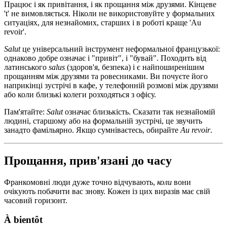
Працює і як привітання, і як прощання між друзями. Кінцеве
't' не вимовляється. Ніколи не використовуйте у формальних
ситуаціях, для незнайомих, старших і в роботі краще 'Au
revoir'.
Salut
це універсальний інструмент неформальної французької:
однаково добре означає і "привіт", і "бувай". Походить від
латинського
salus
(здоров'я, безпека) і є найпоширенішим
прощанням між друзями та ровесниками. Ви почуєте його
наприкінці зустрічі в кафе, у телефонній розмові між друзями
або коли близькі колеги розходяться з офісу.
Пам'ятайте:
Salut
означає близькість. Сказати так незнайомій
людині, старшому або на формальній зустрічі, це звучить
занадто фамільярно. Якщо сумніваєтесь, обирайте
Au revoir
.
Прощання, прив'язані до часу
Франкомовні люди дуже точно відчувають,
коли
вони
очікують побачити вас знову. Кожен із цих виразів має свій
часовий горизонт.
À bientôt