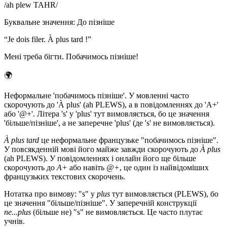
/
ah plew TAHR
/
Буквальне значення
:
До пізніше
“
Je dois filer. À plus tard !
”
Мені треба бігти. Побачимось пізніше!
🌍
Неформальне 'побачимось пізніше'. У мовленні часто
скорочують до 'À plus' (ah PLEWS), а в повідомленнях до 'A+'
або '@+'. Літера 's' у 'plus' тут вимовляється, бо це значення
'більше/пізніше', а не заперечне 'plus' (де 's' не вимовляється).
À plus tard
це неформальне французьке "побачимось пізніше".
У повсякденній мові його майже завжди скорочують до
À plus
(ah PLEWS). У повідомленнях і онлайн його ще більше
скорочують до
A+
або навіть
@+
, це один із найвідоміших
французьких текстових скорочень.
Нотатка про вимову: "s" у
plus
тут вимовляється (PLEWS), бо
це значення "більше/пізніше". У заперечній конструкції
ne...plus
(більше не) "s" не вимовляється. Це часто плутає
учнів.