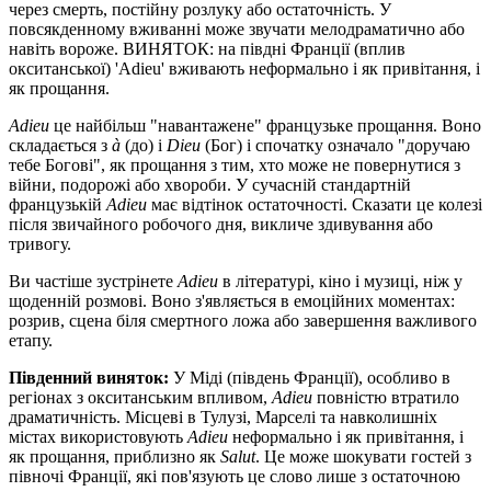
через смерть, постійну розлуку або остаточність. У
повсякденному вживанні може звучати мелодраматично або
навіть вороже. ВИНЯТОК: на півдні Франції (вплив
окситанської) 'Adieu' вживають неформально і як привітання, і
як прощання.
Adieu
це найбільш "навантажене" французьке прощання. Воно
складається з
à
(до) і
Dieu
(Бог) і спочатку означало "доручаю
тебе Богові", як прощання з тим, хто може не повернутися з
війни, подорожі або хвороби. У сучасній стандартній
французькій
Adieu
має відтінок остаточності. Сказати це колезі
після звичайного робочого дня, викличе здивування або
тривогу.
Ви частіше зустрінете
Adieu
в літературі, кіно і музиці, ніж у
щоденній розмові. Воно з'являється в емоційних моментах:
розрив, сцена біля смертного ложа або завершення важливого
етапу.
Південний виняток:
У Міді (південь Франції), особливо в
регіонах з окситанським впливом,
Adieu
повністю втратило
драматичність. Місцеві в Тулузі, Марселі та навколишніх
містах використовують
Adieu
неформально і як привітання, і
як прощання, приблизно як
Salut
. Це може шокувати гостей з
півночі Франції, які пов'язують це слово лише з остаточною