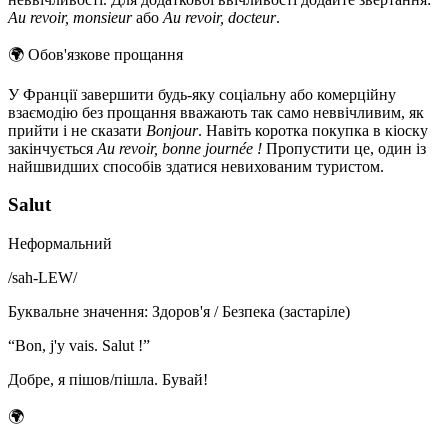
Au revoir, monsieur
або
Au revoir, docteur
.
🌍
Обов'язкове прощання
У Франції завершити будь-яку соціальну або комерційну
взаємодію без прощання вважають так само неввічливим, як
прийти і не сказати
Bonjour
. Навіть коротка покупка в кіоску
закінчується
Au revoir, bonne journée !
Пропустити це, один із
найшвидших способів здатися невихованим туристом.
Salut
Неформальний
/
sah-LEW
/
Буквальне значення
:
Здоров'я / Безпека (застаріле)
“
Bon, j'y vais. Salut !
”
Добре, я пішов/пішла. Бувай!
🌍