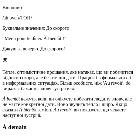
Ввічливо
/
ah byeh̃-TOH
/
Буквальне значення
:
До скорого
“
Merci pour le dîner. À bientôt !
”
Дякую за вечерю. До скорого!
🌍
Тепле, оптимістичне прощання, яке натякає, що ви побачитеся
відносно скоро, але без точної дати. Працює і в формальних, і
в неформальних ситуаціях. Більш особисте, ніж 'Au revoir', бо
виражає бажання знову зустрітися.
À bientôt
кажуть, коли ви очікуєте побачити людину знову, але
не маєте конкретної дати. Воно звучить тепло і щиро. Якщо
сказати
À bientôt
замість
Au revoir
, ви показуєте, що чекаєте
наступної зустрічі.
À demain