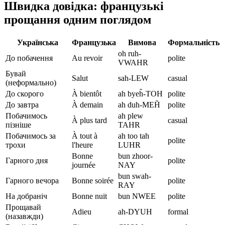
Швидка довідка: французькі
прощання одним поглядом
Українська
Французька
Вимова
Формальність
oh ruh-
До побачення
Au revoir
polite
VWAHR
Бувай
Salut
sah-LEW
casual
(неформально)
До скорого
À bientôt
ah byeh̃-TOH
polite
До завтра
À demain
ah duh-MEH̃
polite
Побачимось
ah plew
À plus tard
casual
пізніше
TAHR
Побачимось за
À tout à
ah too tah
polite
трохи
l'heure
LUHR
Bonne
bun zhoor-
Гарного дня
polite
journée
NAY
bun swah-
Гарного вечора
Bonne soirée
polite
RAY
На добраніч
Bonne nuit
bun NWEE
polite
Прощавай
Adieu
ah-DYUH
formal
(назавжди)