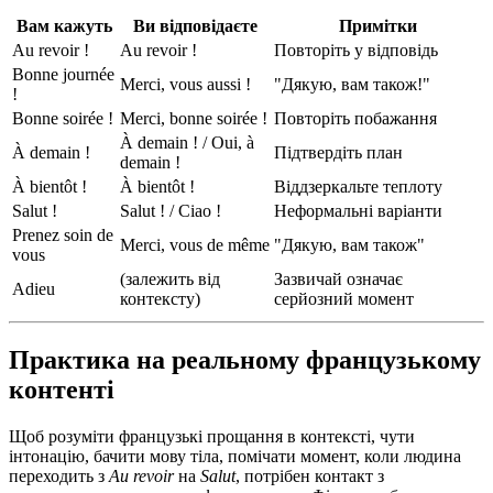
Вам кажуть
Ви відповідаєте
Примітки
Au revoir !
Au revoir !
Повторіть у відповідь
Bonne journée
Merci, vous aussi !
"Дякую, вам також!"
!
Bonne soirée !
Merci, bonne soirée !
Повторіть побажання
À demain ! / Oui, à
À demain !
Підтвердіть план
demain !
À bientôt !
À bientôt !
Віддзеркальте теплоту
Salut !
Salut ! / Ciao !
Неформальні варіанти
Prenez soin de
Merci, vous de même
"Дякую, вам також"
vous
(залежить від
Зазвичай означає
Adieu
контексту)
серйозний момент
Практика на реальному французькому
контенті
Щоб розуміти французькі прощання в контексті, чути
інтонацію, бачити мову тіла, помічати момент, коли людина
переходить з
Au revoir
на
Salut
, потрібен контакт з