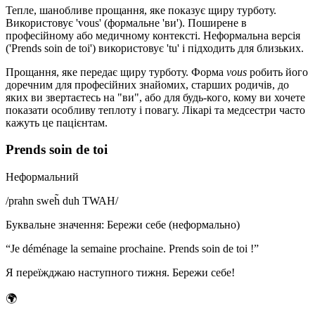
Тепле, шанобливе прощання, яке показує щиру турботу.
Використовує 'vous' (формальне 'ви'). Поширене в
професійному або медичному контексті. Неформальна версія
('Prends soin de toi') використовує 'tu' і підходить для близьких.
Прощання, яке передає щиру турботу. Форма
vous
робить його
доречним для професійних знайомих, старших родичів, до
яких ви звертаєтесь на "ви", або для будь-кого, кому ви хочете
показати особливу теплоту і повагу. Лікарі та медсестри часто
кажуть це пацієнтам.
Prends soin de toi
Неформальний
/
prahn sweh̃ duh TWAH
/
Буквальне значення
:
Бережи себе (неформально)
“
Je déménage la semaine prochaine. Prends soin de toi !
”
Я переїжджаю наступного тижня. Бережи себе!
🌍