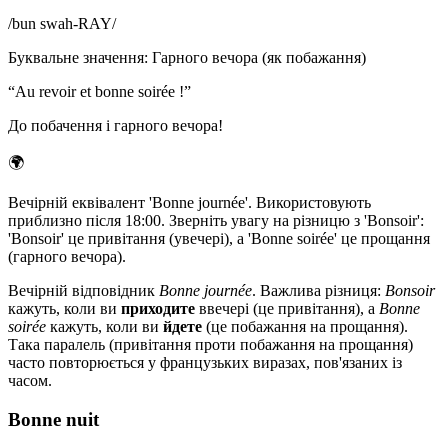
/
bun swah-RAY
/
Буквальне значення
:
Гарного вечора (як побажання)
“
Au revoir et bonne soirée !
”
До побачення і гарного вечора!
🌍
Вечірній еквівалент 'Bonne journée'. Використовують
приблизно після 18:00. Зверніть увагу на різницю з 'Bonsoir':
'Bonsoir' це привітання (увечері), а 'Bonne soirée' це прощання
(гарного вечора).
Вечірній відповідник
Bonne journée
. Важлива різниця:
Bonsoir
кажуть, коли ви
приходите
ввечері (це привітання), а
Bonne
soirée
кажуть, коли ви
йдете
(це побажання на прощання).
Така паралель (привітання проти побажання на прощання)
часто повторюється у французьких виразах, пов'язаних із
часом.
Bonne nuit