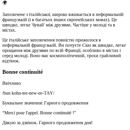
🌍
Запозичене з італійської, широко вживається в неформальній
французькій (і в багатьох інших європейських мовах). Це
швидке, легке 'бувай' між друзями. Частіше у молоді та в
містах.
Це італійське запозичення повністю прижилося в
неформальній французькій. Ви почуєте
Ciao
як швидке, легке
прощання між друзями по всій Франції, особливо в містах і
серед молоді. Воно має космополітичний, трохи грайливий
відтінок.
Bonne continuité
Ввічливо
/
bun kohn-tee-new-ee-TAY
/
Буквальне значення
:
Гарного продовження
“
Merci pour l'appel. Bonne continuité !
”
Дякую за дзвінок. Гарного продовження дня!