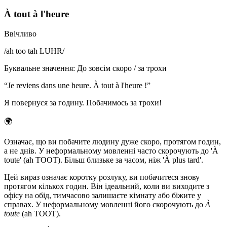
À tout à l'heure
Ввічливо
/
ah too tah LUHR
/
Буквальне значення
:
До зовсім скоро / за трохи
“
Je reviens dans une heure. À tout à l'heure !
”
Я повернуся за годину. Побачимось за трохи!
🌍
Означає, що ви побачите людину дуже скоро, протягом годин,
а не днів. У неформальному мовленні часто скорочують до 'À
toute' (ah TOOT). Більш близьке за часом, ніж 'À plus tard'.
Цей вираз означає коротку розлуку, ви побачитеся знову
протягом кількох годин. Він ідеальний, коли ви виходите з
офісу на обід, тимчасово залишаєте кімнату або біжите у
справах. У неформальному мовленні його скорочують до
À
toute
(ah TOOT).