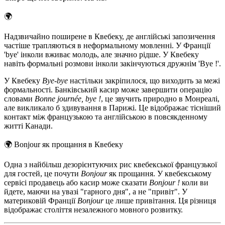
🌍
Надзвичайно поширене в Квебеку, де англійські запозичення
частіше трапляються в неформальному мовленні. У Франції
'bye' інколи вживає молодь, але значно рідше. У Квебеку
навіть формальні розмови інколи закінчуються дружнім 'Bye !'.
У Квебеку
Bye-bye
настільки закріпилося, що виходить за межі
формальності. Банківський касир може завершити операцію
словами
Bonne journée, bye !
, це звучить природно в Монреалі,
але викликало б здивування в Парижі. Це відображає тісніший
контакт між французькою та англійською в повсякденному
житті Канади.
🌍
Bonjour як прощання в Квебеку
Одна з найбільш дезорієнтуючих рис квебекської французької
для гостей, це почути
Bonjour
як прощання. У квебекському
сервісі продавець або касир може сказати
Bonjour !
коли ви
йдете, маючи на увазі "гарного дня", а не "привіт". У
материковій Франції
Bonjour
це лише привітання. Ця різниця
відображає століття незалежного мовного розвитку.