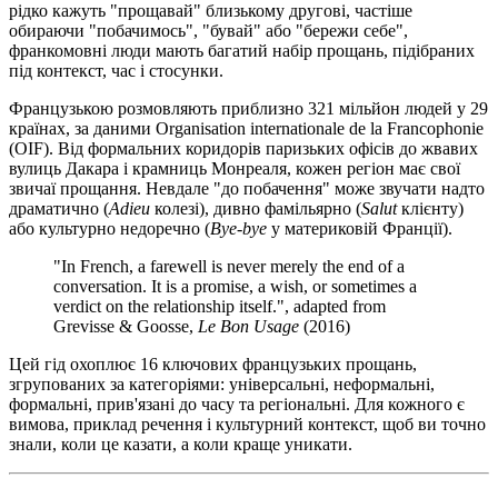
рідко кажуть "прощавай" близькому другові, частіше
обираючи "побачимось", "бувай" або "бережи себе",
франкомовні люди мають багатий набір прощань, підібраних
під контекст, час і стосунки.
Французькою розмовляють приблизно 321 мільйон людей у 29
країнах, за даними Organisation internationale de la Francophonie
(OIF). Від формальних коридорів паризьких офісів до жвавих
вулиць Дакара і крамниць Монреаля, кожен регіон має свої
звичаї прощання. Невдале "до побачення" може звучати надто
драматично (
Adieu
колезі), дивно фамільярно (
Salut
клієнту)
або культурно недоречно (
Bye-bye
у материковій Франції).
"In French, a farewell is never merely the end of a
conversation. It is a promise, a wish, or sometimes a
verdict on the relationship itself.", adapted from
Grevisse & Goosse,
Le Bon Usage
(2016)
Цей гід охоплює 16 ключових французьких прощань,
згрупованих за категоріями: універсальні, неформальні,
формальні, прив'язані до часу та регіональні. Для кожного є
вимова, приклад речення і культурний контекст, щоб ви точно
знали, коли це казати, а коли краще уникати.