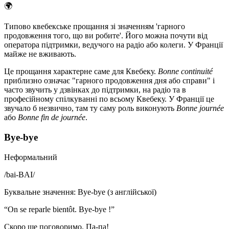
🌍
Типово квебекське прощання зі значенням 'гарного
продовження того, що ви робите'. Його можна почути від
оператора підтримки, ведучого на радіо або колеги. У Франції
майже не вживають.
Це прощання характерне саме для Квебеку.
Bonne continuité
приблизно означає "гарного продовження дня або справи" і
часто звучить у дзвінках до підтримки, на радіо та в
професійному спілкуванні по всьому Квебеку. У Франції це
звучало б незвично, там ту саму роль виконують
Bonne journée
або
Bonne fin de journée
.
Bye-bye
Неформальний
/
bai-BAI
/
Буквальне значення
:
Bye-bye (з англійської)
“
On se reparle bientôt. Bye-bye !
”
Скоро ще поговоримо. Па-па!