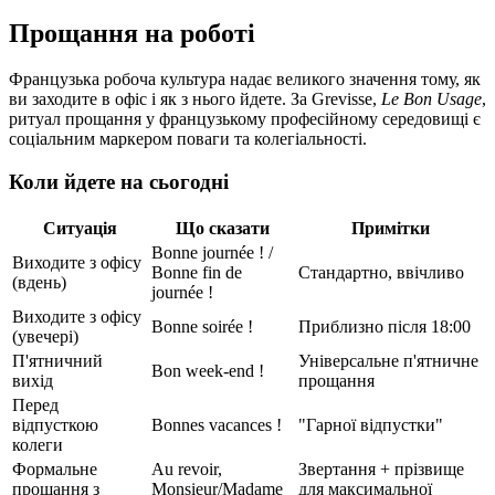
Прощання на роботі
Французька робоча культура надає великого значення тому, як
ви заходите в офіс і як з нього йдете. За Grevisse,
Le Bon Usage
,
ритуал прощання у французькому професійному середовищі є
соціальним маркером поваги та колегіальності.
Коли йдете на сьогодні
Ситуація
Що сказати
Примітки
Bonne journée ! /
Виходите з офісу
Bonne fin de
Стандартно, ввічливо
(вдень)
journée !
Виходите з офісу
Bonne soirée !
Приблизно після 18:00
(увечері)
П'ятничний
Універсальне п'ятничне
Bon week-end !
вихід
прощання
Перед
відпусткою
Bonnes vacances !
"Гарної відпустки"
колеги
Формальне
Au revoir,
Звертання + прізвище
прощання з
Monsieur/Madame
для максимальної