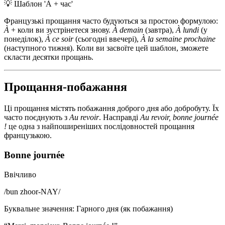
💡
Шаблон 'À + час'
Французькі прощання часто будуються за простою формулою:
À
+ коли ви зустрінетеся знову.
À demain
(завтра),
À lundi
(у
понеділок),
À ce soir
(сьогодні ввечері),
À la semaine prochaine
(наступного тижня). Коли ви засвоїте цей шаблон, зможете
скласти десятки прощань.
Прощання-побажання
Ці прощання містять побажання доброго дня або добробуту. Їх
часто поєднують з
Au revoir
. Насправді
Au revoir, bonne journée
!
це одна з найпоширеніших послідовностей прощання
французькою.
Bonne journée
Ввічливо
/
bun zhoor-NAY
/
Буквальне значення
:
Гарного дня (як побажання)