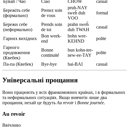
Бувай / Чао
Ciao
CHOW
casual
pruh-NAY
Бережіть себе
Prenez soin
sweh̃ duh
formal
(формально)
de vous
VOO
Бережи себе
Prends soin
prahn sweh̃
casual
(неформально)
de toi
duh TWAH
Bon week-
bohn wee-
Гарних вихідних
polite
end
KEHND
Гарного
Bonne
bun kohn-tee-
продовження
polite
continuité
new-ee-TAY
(Квебек)
Па-па (Квебек)
Bye-bye
bai-BAI
casual
Універсальні прощання
Вони працюють у всіх франкомовних країнах, і в формальних
та неформальних ситуаціях. Якщо вивчити лише два
прощання, нехай це будуть
Au revoir
і
Bonne journée
.
Au revoir
Ввічливо