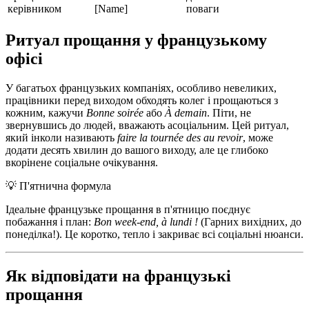
керівником
[Name]
поваги
Ритуал прощання у французькому
офісі
У багатьох французьких компаніях, особливо невеликих,
працівники перед виходом обходять колег і прощаються з
кожним, кажучи
Bonne soirée
або
À demain
. Піти, не
звернувшись до людей, вважають асоціальним. Цей ритуал,
який інколи називають
faire la tournée des au revoir
, може
додати десять хвилин до вашого виходу, але це глибоко
вкорінене соціальне очікування.
💡
П'ятнична формула
Ідеальне французьке прощання в п'ятницю поєднує
побажання і план:
Bon week-end, à lundi !
(Гарних вихідних, до
понеділка!). Це коротко, тепло і закриває всі соціальні нюанси.
Як відповідати на французькі
прощання