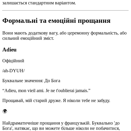
залишається стандартним варіантом.
Формальні та емоційні прощання
Вони мають додаткову вагу, або церемонну формальність, або
сильний емоційний зміст.
Adieu
Офіційний
/
ah-DYUH
/
Буквальне значення
:
До Бога
“
Adieu, mon vieil ami. Je ne t'oublierai jamais.
”
Прощавай, мій старий друже. Я ніколи тебе не забуду.
🌍
Найдраматичніше прощання у французькій. Буквально 'до
Бога', натякає, що ви можете більше ніколи не побачитися,