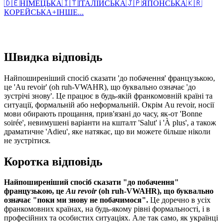
🇩🇪
НІМЕЦЬКА
🇮🇹
ІТАЛІЙСЬКА
🇯🇵
ЯПОНСЬКА
🇰🇷
КОРЕЙСЬКА
+
ІНШЕ...
Швидка відповідь
Найпоширеніший спосіб сказати 'до побачення' французькою,
це 'Au revoir' (oh ruh-VWAHR), що буквально означає 'до
зустрічі знову'. Це працює в будь-якій франкомовній країні та
ситуації, формальній або неформальній. Окрім Au revoir, носії
мови обирають прощання, прив'язані до часу, як-от 'Bonne
soirée', невимушені варіанти на кшталт 'Salut' і 'À plus', а також
драматичне 'Adieu', яке натякає, що ви можете більше ніколи
не зустрітися.
Коротка відповідь
Найпоширеніший спосіб сказати "до побачення"
французькою, це
Au revoir
(oh ruh-VWAHR), що буквально
означає "поки ми знову не побачимося".
Це доречно в усіх
франкомовних країнах, на будь-якому рівні формальності, і в
професійних та особистих ситуаціях. Але так само, як українці