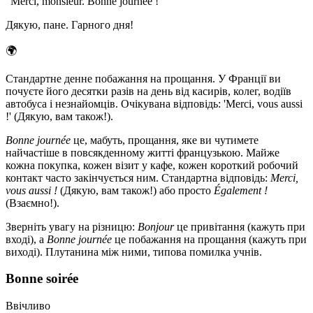
“
Merci, monsieur. Bonne journée !
”
Дякую, пане. Гарного дня!
🌍
Стандартне денне побажання на прощання. У Франції ви
почуєте його десятки разів на день від касирів, колег, водіїв
автобуса і незнайомців. Очікувана відповідь: 'Merci, vous aussi
!' (Дякую, вам також!).
Bonne journée
це, мабуть, прощання, яке ви чутимете
найчастіше в повсякденному житті французькою. Майже
кожна покупка, кожен візит у кафе, кожен короткий робочий
контакт часто закінчується ним. Стандартна відповідь:
Merci,
vous aussi !
(Дякую, вам також!) або просто
Également !
(Взаємно!).
Зверніть увагу на різницю:
Bonjour
це привітання (кажуть при
вході), а
Bonne journée
це побажання на прощання (кажуть при
виході). Плутанина між ними, типова помилка учнів.
Bonne soirée
Ввічливо