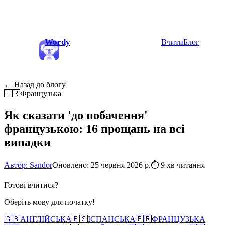
Wordy
Вчити
Блог
← Назад до блогу
🇫🇷
Французька
Як сказати 'до побачення'
французькою: 16 прощань на всі
випадки
Автор: Sandor
Оновлено: 25 червня 2026 р.
⏱
9 хв читання
Готові вчитися?
Оберіть мову для початку!
🇬🇧
АНГЛІЙСЬКА
🇪🇸
ІСПАНСЬКА
🇫🇷
ФРАНЦУЗЬКА