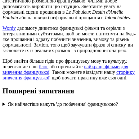
автентичною розмовною французькою. Фільми добре
допомагають виробити цю інтуїцію. Звертайте увагу на
формальні сцени прощання в
Le Fabuleux Destin d'Amélie
Poulain
або на швидкі неформальні прощання в
Intouchables
.
Wordy
дає змогу дивитися французькі фільми та серіали з
інтерактивними субтитрами, щоб ви могли натиснути на будь-
яке прощання і одразу побачити значення, вимову та рівень
формальності. Замість того щоб заучувати фрази зі списку, ви
засвоюєте їх із реальних розмов і з природною інтонацією.
Щоб знайти більше гідів про французьку мову та культуру,
перегляньте наш
блог
або прочитайте
найкращі фільми для
вивчення французької
. Також можете відвідати нашу
сторінку
вивчення французької
, щоб почати практику вже сьогодні.
Поширені запитання
Як найчастіше кажуть 'до побачення' французькою?