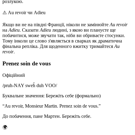
розлукою.
⚠️
Au revoir чи Adieu
Якщо ви не на півдні Франції, ніколи не замінюйте
Au revoir
на
Adieu
. Сказати
Adieu
людині, з якою ви плануєте ще
побачитися, може звучати так, ніби ви обриваєте стосунки.
Тому інколи це слово з'являється в сварках як драматична
фінальна репліка. Для щоденного вжитку тримайтеся
Au
revoir
.
Prenez soin de vous
Офіційний
/
pruh-NAY sweh̃ duh VOO
/
Буквальне значення
:
Бережіть себе (формально)
“
Au revoir, Monsieur Martin. Prenez soin de vous.
”
До побачення, пане Мартен. Бережіть себе.
🌍