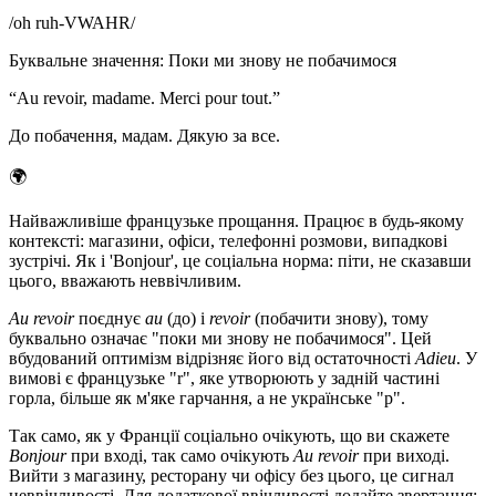
/
oh ruh-VWAHR
/
Буквальне значення
:
Поки ми знову не побачимося
“
Au revoir, madame. Merci pour tout.
”
До побачення, мадам. Дякую за все.
🌍
Найважливіше французьке прощання. Працює в будь-якому
контексті: магазини, офіси, телефонні розмови, випадкові
зустрічі. Як і 'Bonjour', це соціальна норма: піти, не сказавши
цього, вважають неввічливим.
Au revoir
поєднує
au
(до) і
revoir
(побачити знову), тому
буквально означає "поки ми знову не побачимося". Цей
вбудований оптимізм відрізняє його від остаточності
Adieu
. У
вимові є французьке "r", яке утворюють у задній частині
горла, більше як м'яке гарчання, а не українське "р".
Так само, як у Франції соціально очікують, що ви скажете
Bonjour
при вході, так само очікують
Au revoir
при виході.
Вийти з магазину, ресторану чи офісу без цього, це сигнал
неввічливості. Для додаткової ввічливості додайте звертання: