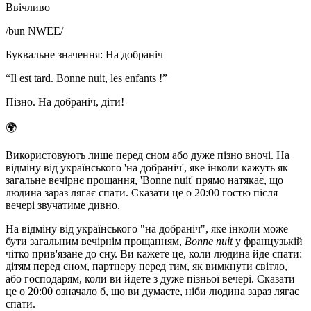
Ввічливо
/
bun NWEE
/
Буквальне значення
:
На добраніч
“
Il est tard. Bonne nuit, les enfants !
”
Пізно. На добраніч, діти!
🌍
Використовують лише перед сном або дуже пізно вночі. На
відміну від українського 'на добраніч', яке інколи кажуть як
загальне вечірнє прощання, 'Bonne nuit' прямо натякає, що
людина зараз лягає спати. Сказати це о 20:00 гостю після
вечері звучатиме дивно.
На відміну від українського "на добраніч", яке інколи може
бути загальним вечірнім прощанням,
Bonne nuit
у французькій
чітко прив'язане до сну. Ви кажете це, коли людина йде спати:
дітям перед сном, партнеру перед тим, як вимкнути світло,
або господарям, коли ви йдете з дуже пізньої вечері. Сказати
це о 20:00 означало б, що ви думаєте, ніби людина зараз лягає
спати.