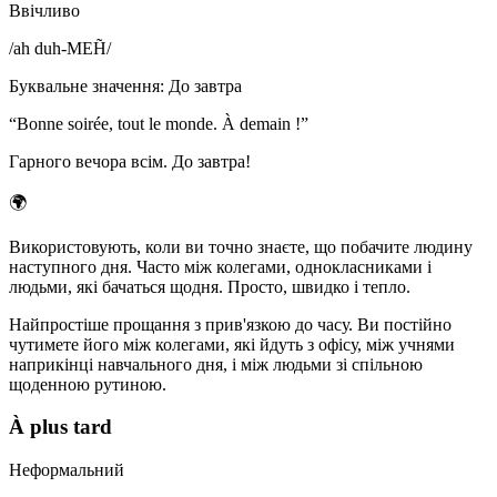
Ввічливо
/
ah duh-MEH̃
/
Буквальне значення
:
До завтра
“
Bonne soirée, tout le monde. À demain !
”
Гарного вечора всім. До завтра!
🌍
Використовують, коли ви точно знаєте, що побачите людину
наступного дня. Часто між колегами, однокласниками і
людьми, які бачаться щодня. Просто, швидко і тепло.
Найпростіше прощання з прив'язкою до часу. Ви постійно
чутимете його між колегами, які йдуть з офісу, між учнями
наприкінці навчального дня, і між людьми зі спільною
щоденною рутиною.
À plus tard
Неформальний