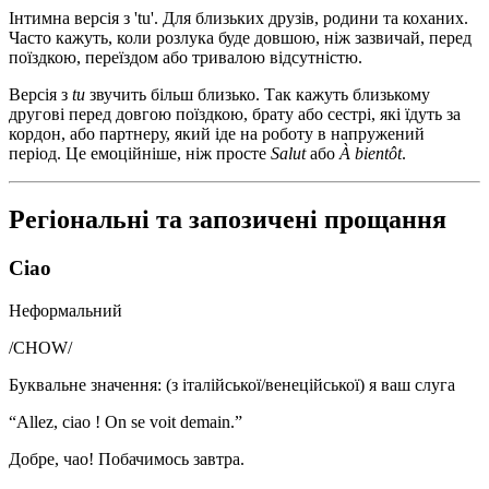
Інтимна версія з 'tu'. Для близьких друзів, родини та коханих.
Часто кажуть, коли розлука буде довшою, ніж зазвичай, перед
поїздкою, переїздом або тривалою відсутністю.
Версія з
tu
звучить більш близько. Так кажуть близькому
другові перед довгою поїздкою, брату або сестрі, які їдуть за
кордон, або партнеру, який іде на роботу в напружений
період. Це емоційніше, ніж просте
Salut
або
À bientôt
.
Регіональні та запозичені прощання
Ciao
Неформальний
/
CHOW
/
Буквальне значення
:
(з італійської/венеційської) я ваш слуга
“
Allez, ciao ! On se voit demain.
”
Добре, чао! Побачимось завтра.