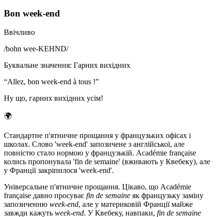
Bon week-end
Ввічливо
/
bohn wee-KEHND
/
Буквальне значення
:
Гарних вихідних
“
Allez, bon week-end à tous !
”
Ну що, гарних вихідних усім!
🌍
Стандартне п'ятничне прощання у французьких офісах і
школах. Слово 'week-end' запозичене з англійської, але
повністю стало нормою у французькій. Académie française
колись пропонувала 'fin de semaine' (вживають у Квебеку), але
у Франції закріпилося 'week-end'.
Універсальне п'ятничне прощання. Цікаво, що Académie
française давно просуває
fin de semaine
як французьку заміну
запозиченню
week-end
, але у материковій Франції майже
завжди кажуть
week-end
. У Квебеку, навпаки,
fin de semaine