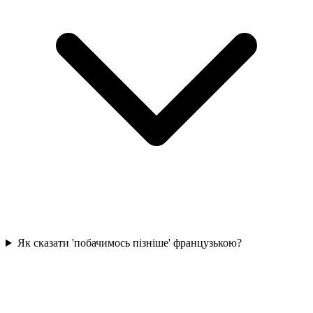
Як сказати 'побачимось пізніше' французькою?