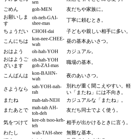
sen
ごめん
goh-MEN
友だちや家族に。
お願いしま
oh-neh-GAI-
丁寧に頼むとき。
shee-mas
す
ちょうだい
CHOH-dai
子どもや親しい相手に多い。
kon-nee-CHEE-
こんにちは
昼の基本あいさつ。
wah
おはよう
oh-hah-YOH
カジュアル。
おはようご
oh-hah-YOH
職場の基本。
goh-ZAI-mas
ざいます
kon-BAHN-
こんばんは
夜のあいさつ。
wah
別れが重く聞こえやすい。軽
sah-YOH-nah-
さようなら
rah
い「またね」には不向き。
またね
mah-tah-NEH
カジュアルな「またね」。
mah-tah AH-
またあとで
友だち同士でよく使う。
toh-deh
kee-oh tsoo-keh-
気をつけて
相手が出かけるときに言う。
teh
わたし
wah-TAH-shee
無難な基本。