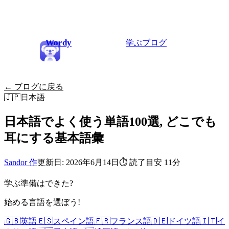
Wordy
学ぶ
ブログ
← ブログに戻る
🇯🇵
日本語
日本語でよく使う単語100選, どこでも
耳にする基本語彙
Sandor 作
更新日: 2026年6月14日
⏱
読了目安 11分
学ぶ準備はできた?
始める言語を選ぼう!
🇬🇧
英語
🇪🇸
スペイン語
🇫🇷
フランス語
🇩🇪
ドイツ語
🇮🇹
イ