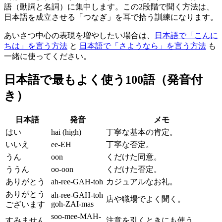
語（動詞と名詞）に集中します。この2段階で聞く方法は、
日本語を成立させる「つなぎ」を耳で拾う訓練になります。
あいさつ中心の表現を増やしたい場合は、
日本語で「こんに
ちは」を言う方法
と
日本語で「さようなら」を言う方法
も
一緒に使ってください。
日本語で最もよく使う100語（発音付
き）
日本語
発音
メモ
はい
hai (high)
丁寧な基本の肯定。
いいえ
ee-EH
丁寧な否定。
うん
oon
くだけた同意。
ううん
oo-oon
くだけた否定。
ありがとう
ah-ree-GAH-toh
カジュアルなお礼。
ありがとう
ah-ree-GAH-toh
店や職場でよく聞く。
goh-ZAI-mas
ございます
soo-mee-MAH-
すみません
注意を引くときにも使う。