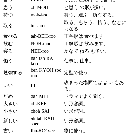
思う
oh-MOH
と思う の形が多い。
持つ
moh-tsoo
持つ、運ぶ、所有する。
取る、もらう、拾う、などに
取る
toh-roo
もなる。
食べる
tah-BEH-roo
丁寧形は 食べます。
飲む
NOH-moo
丁寧形は 飲みます。
寝る
NEH-roo
かなで ねる も多い。
hah-tah-RAH-
働く
仕事は 仕事。
koo
ben-KYOH soo-
勉強する
定型で使う。
roo
改まった場面では よい もあ
いい
EE
る。
だめ
dah-MEH
ドラマでよく聞く。
大きい
oh-KEE
い形容詞。
小さい
choh-SAI
い形容詞。
ah-tah-RAH-
新しい
い形容詞。
shee
古い
foo-ROO-ee
物に使う。