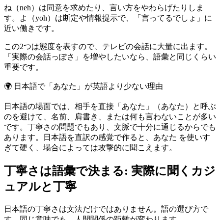
ね（neh）は同意を求めたり、言い方をやわらげたりしま
す。よ（yoh）は断定や情報提示で、「言ってるでしょ」に
近い働きです。
この2つは態度を表すので、テレビの会話に大量に出ます。
「実際の会話っぽさ」を増やしたいなら、語彙と同じくらい
重要です。
🌍
日本語で「あなた」が英語より少ない理由
日本語の場面では、相手を直接「あなた」（あなた）と呼ぶ
のを避けて、名前、肩書き、または何も言わないことが多い
です。丁寧さの問題でもあり、文脈で十分に通じるからでも
あります。日本語を直訳の感覚で作ると、あなた を使いす
ぎて硬く、場合によっては攻撃的に聞こえます。
丁寧さは語彙で決まる: 実際に聞くカジ
ュアルと丁寧
日本語の丁寧さは文法だけではありません。語の選び方で
す。同じ意味でも、人間関係の距離が変わります。