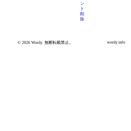
ン
ト
削
除
wordy.info
© 2026 Wordy. 無断転載禁止。