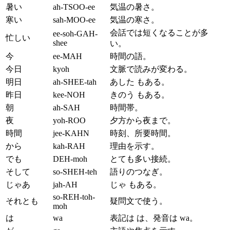
暑い
ah-TSOO-ee
気温の暑さ。
寒い
sah-MOO-ee
気温の寒さ。
会話では短くなることが多
ee-soh-GAH-
忙しい
shee
い。
今
ee-MAH
時間の語。
今日
kyoh
文脈で読みが変わる。
明日
ah-SHEE-tah
あした もある。
昨日
kee-NOH
きのう もある。
朝
ah-SAH
時間帯。
夜
yoh-ROO
夕方から夜まで。
時間
jee-KAHN
時刻、所要時間。
から
kah-RAH
理由を示す。
でも
DEH-moh
とても多い接続。
そして
so-SHEH-teh
語りのつなぎ。
じゃあ
jah-AH
じゃ もある。
so-REH-toh-
それとも
疑問文で使う。
moh
は
wa
表記は は、発音は wa。