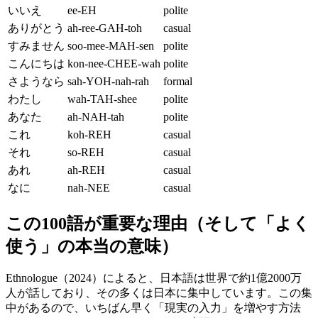
いいえ
ee-EH
polite
ありがとう
ah-ree-GAH-toh
casual
すみません
soo-mee-MAH-sen
polite
こんにちは
kon-nee-CHEE-wah
polite
さようなら
sah-YOH-nah-rah
formal
わたし
wah-TAH-shee
polite
あなた
ah-NAH-tah
polite
これ
koh-REH
casual
それ
so-REH
casual
あれ
ah-REH
casual
なに
nah-NEE
casual
この100語が重要な理由（そして「よく
使う」の本当の意味）
Ethnologue（2024）によると、日本語は世界で約1億2000万
人が話しており、その多くは日本に集中しています。この集
中があるので、いちばん早く「現実の入力」を増やす方法