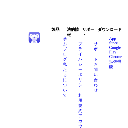
製品
法的情
サポー
ダウンロード
報
ト
App
学
Store
ぶ
プ
サ
Google
ブ
ラ
ポ
Play
ロ
イ
ー
Chrome
グ
バ
ト
拡張機
私
シ
お
能
た
ー
問
ち
ポ
い
に
リ
合
つ
シ
わ
い
ー
せ
て
利
用
規
約
ア
カ
ウ