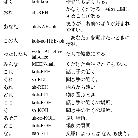
ぼく
boh-koo
作品でもよく出る。
かなりくだける。強めに聞こ
おれ
oh-REH
えることがある。
使うが、名前のほうが好まれ
あなた
ah-NAH-tah
やすい。
「あなた」を避けたいときに
この人
koh-no HEE-toh
便利。
wah-TAH-shee-
わたしたち
たちで複数にする。
tah-chee
みんな
MEEN-nah
くだけた会話でとても多い。
これ
koh-REH
話し手の近く。
それ
so-REH
聞き手の近く。
あれ
ah-REH
両方から遠い。
どれ
doh-REH
物を選ぶとき。
ここ
koh-KOH
話し手の近くの場所。
そこ
so-KOH
聞き手の近くの場所。
あそこ
ah-so-KOH
遠い場所。
どこ
doh-KOH
場所の質問。
なに
nah-NEE
文脈によっては なん も使う。