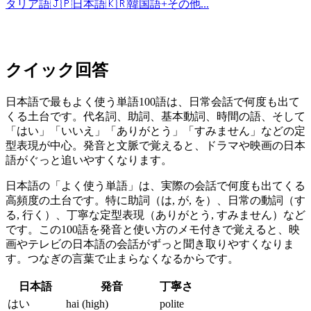
タリア語
🇯🇵
日本語
🇰🇷
韓国語
+
その他...
クイック回答
日本語で最もよく使う単語100語は、日常会話で何度も出て
くる土台です。代名詞、助詞、基本動詞、時間の語、そして
「はい」「いいえ」「ありがとう」「すみません」などの定
型表現が中心。発音と文脈で覚えると、ドラマや映画の日本
語がぐっと追いやすくなります。
日本語の「よく使う単語」は、実際の会話で何度も出てくる
高頻度の土台です。特に助詞（は, が, を）、日常の動詞（す
る, 行く）、丁寧な定型表現（ありがとう, すみません）など
です。この100語を発音と使い方のメモ付きで覚えると、映
画やテレビの日本語の会話がずっと聞き取りやすくなりま
す。つなぎの言葉で止まらなくなるからです。
日本語
発音
丁寧さ
はい
hai (high)
polite