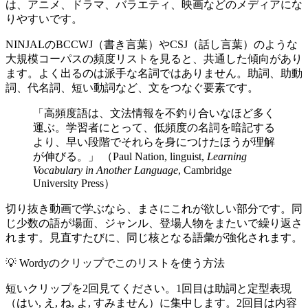
は、アニメ、ドラマ、バラエティ、映画などのメディアにな
りやすいです。
NINJALのBCCWJ（書き言葉）やCSJ（話し言葉）のような
大規模コーパスの頻度リストを見ると、共通した傾向があり
ます。よく出るのは派手な名詞ではありません。助詞、助動
詞、代名詞、短い動詞など、文をつなぐ要素です。
「高頻度語は、文法情報を不釣り合いなほど多く
運ぶ。学習者にとって、低頻度の名詞を暗記する
より、早い段階でそれらを身につけたほうが理解
が伸びる。」 （Paul Nation, linguist,
Learning
Vocabulary in Another Language
, Cambridge
University Press）
切り抜き動画で学ぶなら、まさにこれが欲しい部分です。同
じ少数の語が場面、ジャンル、登場人物をまたいで繰り返さ
れます。見直すたびに、同じ核となる語彙が強化されます。
💡
Wordyのクリップでこのリストを使う方法
短いクリップを2回見てください。1回目は助詞と定型表現
（はい, え, ね, よ, すみません）に集中します。2回目は内容