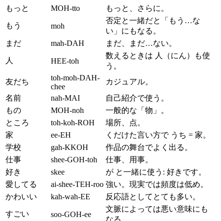
もっと
MOH-tto
もっと、さらに。
否定と一緒だと「もう…な
もう
moh
い」にもなる。
まだ
mah-DAH
まだ、まだ…ない。
数えるときは 人（にん）も使
人
HEE-toh
う。
toh-moh-DAH-
友だち
カジュアル。
chee
名前
nah-MAI
自己紹介で使う。
もの
MOH-noh
一般的な「物」。
ところ
toh-koh-ROH
場所、点。
家
ee-EH
くだけた言い方で うち = 家。
学校
gah-KKOH
作品の舞台でよく出る。
仕事
shee-GOH-toh
仕事、用事。
好き
skee
が と一緒に使う: 好きです。
愛してる
ai-shee-TEH-roo
強い。現実では頻度は低め。
かわいい
kah-wah-EE
反応語としてとても多い。
文脈によっては悪い意味にも
すごい
soo-GOH-ee
なる。