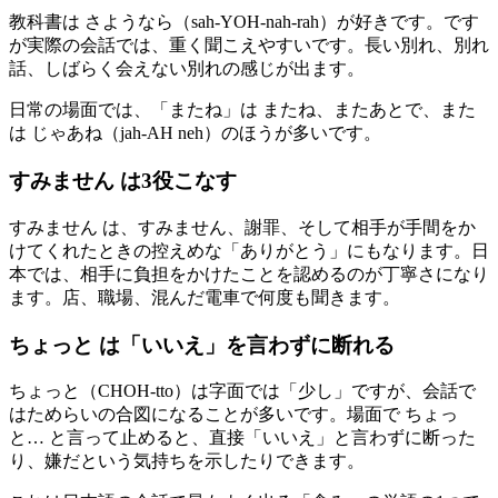
教科書は さようなら（sah-YOH-nah-rah）が好きです。です
が実際の会話では、重く聞こえやすいです。長い別れ、別れ
話、しばらく会えない別れの感じが出ます。
日常の場面では、「またね」は またね、またあとで、また
は じゃあね（jah-AH neh）のほうが多いです。
すみません は3役こなす
すみません は、すみません、謝罪、そして相手が手間をか
けてくれたときの控えめな「ありがとう」にもなります。日
本では、相手に負担をかけたことを認めるのが丁寧さになり
ます。店、職場、混んだ電車で何度も聞きます。
ちょっと は「いいえ」を言わずに断れる
ちょっと（CHOH-tto）は字面では「少し」ですが、会話で
はためらいの合図になることが多いです。場面で ちょっ
と… と言って止めると、直接「いいえ」と言わずに断った
り、嫌だという気持ちを示したりできます。