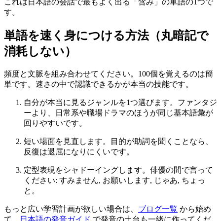
これは日本語の会話で最もよく出る「含み」の単語の1つで
す。
単語を速く身につける方法（丸暗記で
消耗しない）
頻度と文脈を組み合わせてください。100個を覚えるのは簡
単です。速さの中で認識できるかが本当の技能です。
自分が本当に見るジャンルを1つ選びます。ファンタジ
ーより、日常系や職場ドラマのほうが同じ基本語彙が
回りやすいです。
短い場面を見直します。目的が助詞を聞くことなら、
反復は退屈になりにくいです。
定型表現をシャドーイングします。俳優の間で言って
ください: すみません, お願いします, じゃあ, ちょっ
と。
もっと広い学習計画が欲しい場合は、
ブログ一覧
から始め
て、
日本語の発音ガイド
で発音の土台も一緒に作ってくだ