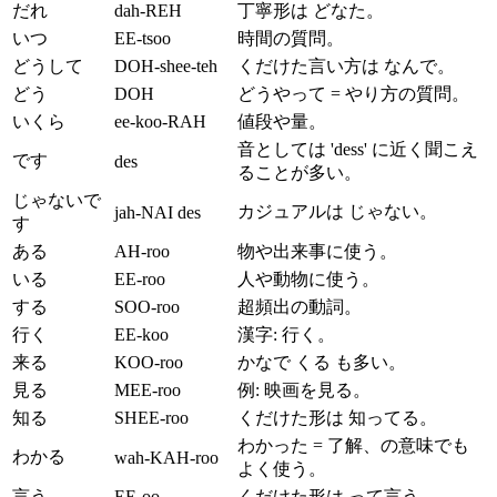
だれ
dah-REH
丁寧形は どなた。
いつ
EE-tsoo
時間の質問。
どうして
DOH-shee-teh
くだけた言い方は なんで。
どう
DOH
どうやって = やり方の質問。
いくら
ee-koo-RAH
値段や量。
音としては 'dess' に近く聞こえ
です
des
ることが多い。
じゃないで
カジュアルは じゃない。
jah-NAI des
す
ある
AH-roo
物や出来事に使う。
いる
EE-roo
人や動物に使う。
する
SOO-roo
超頻出の動詞。
行く
EE-koo
漢字: 行く。
来る
KOO-roo
かなで くる も多い。
見る
MEE-roo
例: 映画を見る。
知る
SHEE-roo
くだけた形は 知ってる。
わかった = 了解、の意味でも
わかる
wah-KAH-roo
よく使う。
言う
EE-oo
くだけた形は って言う。