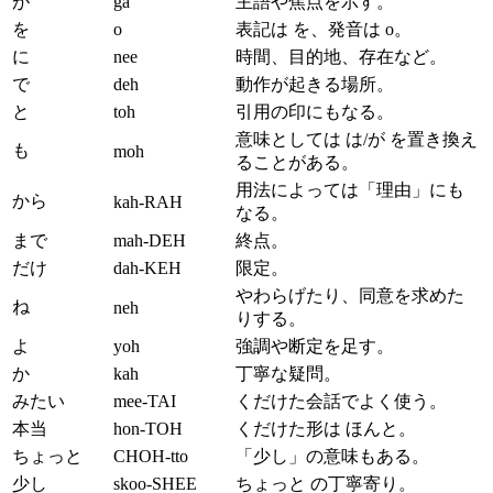
が
ga
主語や焦点を示す。
を
o
表記は を、発音は o。
に
nee
時間、目的地、存在など。
で
deh
動作が起きる場所。
と
toh
引用の印にもなる。
意味としては は/が を置き換え
も
moh
ることがある。
用法によっては「理由」にも
から
kah-RAH
なる。
まで
mah-DEH
終点。
だけ
dah-KEH
限定。
やわらげたり、同意を求めた
ね
neh
りする。
よ
yoh
強調や断定を足す。
か
kah
丁寧な疑問。
みたい
mee-TAI
くだけた会話でよく使う。
本当
hon-TOH
くだけた形は ほんと。
ちょっと
CHOH-tto
「少し」の意味もある。
少し
skoo-SHEE
ちょっと の丁寧寄り。