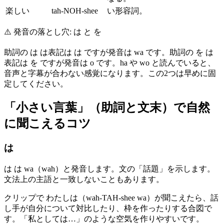
楽しい
tah-NOH-shee
い形容詞。
⚠️
発音の落とし穴: は と を
助詞の は は表記は は ですが発音は wa です。助詞の を は
表記は を ですが発音は o です。ha や wo と読んでいると、
音声と字幕が合わない感覚になります。この2つは早めに固
定してください。
「小さい言葉」（助詞と文末）で自然
に聞こえるコツ
は
は は wa（wah）と発音します。文の「話題」を示します。
文法上の主語と一致しないこともあります。
クリップで わたしは（wah-TAH-shee wa）が聞こえたら、話
し手が自分について対比したり、枠を作ったりする合図で
す。「私としては…」のような空気を作りやすいです。