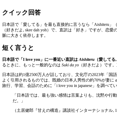
クイック回答
日本語で「愛してる」を最も直接的に言うなら「Aishiteru」（愛し
（好きだよ, skee dah yoh）で、直訳は「好き」で
脈に大きく依存します。
短く言うと
日本語で「I love you」に一番近い直訳は
Aishiteru
（愛してる, ah
るときに、もっと一般的なのは
Suki da yo
（好きだよ）です。
日本語は約1億2500万人が話しており、文化庁の2023年
よく引用されるものでは、既婚の日本人男性の約70%が妻に
a
旅行、学習、会話のために「i love you in japanes
「日本語では、最も強い感情は言葉よりも、沈黙や行動、
だ。」
（土居健郎『甘えの構造』講談社インターナショナル, 19