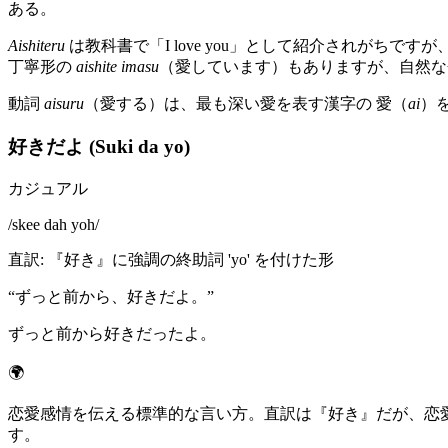
ある。
Aishiteru
は教科書で「I love you」として紹介されがちで
丁寧形の
aishite imasu
（愛しています）もありますが、自然な
動詞
aisuru
（愛する）は、最も深い愛を表す漢字の 愛（
ai
）
好きだよ (Suki da yo)
カジュアル
/
skee dah yoh
/
直訳
:
『好き』に強調の終助詞 'yo' を付けた形
“
ずっと前から、好きだよ。
”
ずっと前から好きだったよ。
🌍
恋愛感情を伝える標準的な言い方。直訳は『好き』だが、恋愛の文
す。