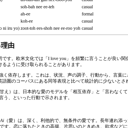
soh-bah nee ee-teh
casual
ah-ee
formal
koh-ee
casual
 iru yo)
zoot-toh ees-shoh nee ee-roo yoh
casual
い理由
す。欧米文化では「I love you」を頻繁に言うことが良
けるように受け取られることがあります。
強く依存します。これは、状況、声の調子、行動から、言葉にさ
英語圏のコーパスにある同等表現と比べて統計的に少ないとさ
甘え）は、日本的な愛のモデルを「相互依存」と「言わなくて
言う、といった行動で示されます。
Ai
（愛）は、深く、利他的で、無条件の愛です。長年連れ添っ
愛です。恋に落ちたときの高揚、片思いのときめき、欲求など