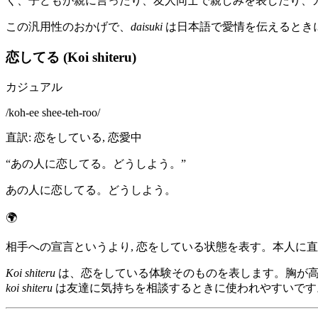
く、子どもが親に言ったり、友人同士で親しみを表したり、
この汎用性のおかげで、
daisuki
は日本語で愛情を伝えるとき
恋してる (Koi shiteru)
カジュアル
/
koh-ee shee-teh-roo
/
直訳
:
恋をしている, 恋愛中
“
あの人に恋してる。どうしよう。
”
あの人に恋してる。どうしよう。
🌍
相手への宣言というより, 恋をしている状態を表す。本人に直
Koi shiteru
は、恋をしている体験そのものを表します。胸が高
koi shiteru
は友達に気持ちを相談するときに使われやすいです