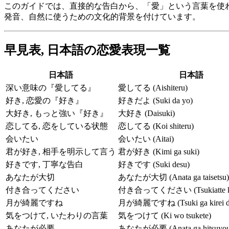
このガイドでは、直接的な告白から、「愛」という言葉を使
発音、自然に使うための文化的背景を付けています。
早見表, 日本語の恋愛表現一覧
日本語
日本語
深い意味の『愛してる』
愛してる (Aishiteru)
好き, 恋愛の『好き』
好きだよ (Suki da yo)
大好き, もっと強い『好き』
大好き (Daisuki)
恋してる, 恋をしている状態
恋してる (Koi shiteru)
会いたい
会いたい (Aitai)
君が好き, 相手を明示して言う
君が好き (Kimi ga suki)
好きです, 丁寧な告白
好きです (Suki desu)
あなたが大切
あなたが大切 (Anata ga taisetsu)
付き合ってください
付き合ってください (Tsukiatte ku
月が綺麗ですね
月が綺麗ですね (Tsuki ga kirei de
気をつけて, いたわりの言葉
気をつけて (Ki wo tsukete)
あなたが必要
あなたが必要 (Anata ga hitsuyou