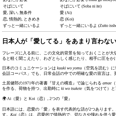
そばにいて
そばにいて (Soba ni ite)
愛, 深い, 無条件
愛 (Ai)
恋, 情熱的, ときめき
恋 (Koi)
ずっと一緒にいるよ
ずっと一緒にいるよ (Zutto issho ni
日本人が「愛してる」をあまり言わな
フレーズに入る前に、この文化的背景を知っておくことが大切で
ると軽く聞こえたり、わざとらしく感じたり、相手に圧をか
日本のコミュニケーションは
kuuki wo yomu
（空気を読む）に
会話コーパス」でも、日常会話の中での明確な愛の宣言は、
土居健郎の1971年の著書『甘えの構造』で論じられる
amae
（
を作る、荷物を持つ、出勤時に
ki wo tsukete
（気をつけて）と
🌍
Ai（愛）と Koi（恋）, 2つの『愛』
日本語には、恋愛の「愛」を表す代表的な語が2つあります。
す。
Koi
（恋）は、恋愛的で情熱的で、切なさや憧れを伴う