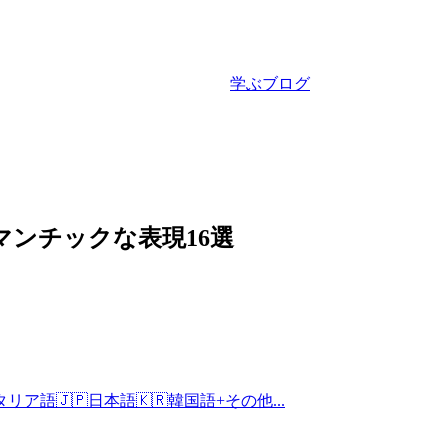
学ぶ
ブログ
マンチックな表現16選
タリア語
🇯🇵
日本語
🇰🇷
韓国語
+
その他...