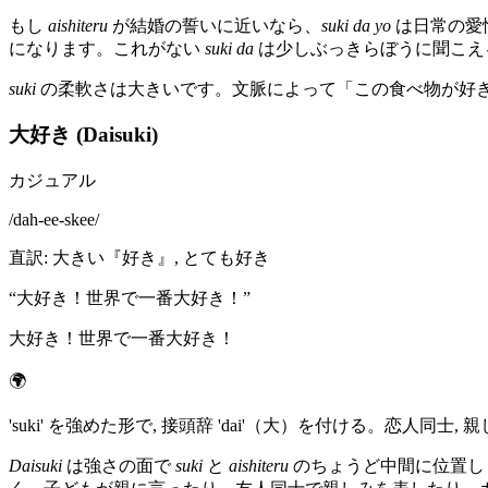
もし
aishiteru
が結婚の誓いに近いなら、
suki da yo
は日常の愛
になります。これがない
suki da
は少しぶっきらぼうに聞こえ
suki
の柔軟さは大きいです。文脈によって「この食べ物が好き
大好き (Daisuki)
カジュアル
/
dah-ee-skee
/
直訳
:
大きい『好き』, とても好き
“
大好き！世界で一番大好き！
”
大好き！世界で一番大好き！
🌍
'suki' を強めた形で, 接頭辞 'dai'（大）を付ける。恋人同士
Daisuki
は強さの面で
suki
と
aishiteru
のちょうど中間に位置し