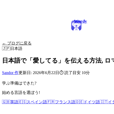
Wordy
← ブログに戻る
🇯🇵
日本語
日本語で「愛してる」を伝える方法, ロ
Sandor 作
更新日: 2026年6月22日
⏱
読了目安 10分
学ぶ準備はできた?
始める言語を選ぼう!
🇬🇧
英語
🇪🇸
スペイン語
🇫🇷
フランス語
🇩🇪
ドイツ語
🇮🇹
イ