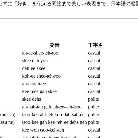
わずに「好き」を伝える間接的で美しい表現まで、日本語の恋愛
発音
丁寧さ
ah-ee-shee-teh-roo
casual
skee dah yoh
casual
dah-ee-skee
casual
koh-ee shee-teh-roo
casual
ah-ee-tah-ee
casual
kee-mee gah skee
casual
skee dehs
polite
ah-nah-tah gah tah-ee-seh-tsoo
polite
dasai)
tsoo-kee-aht-teh koo-dah-sah-ee
polite
su ne)
tsoo-kee gah kee-reh-ee dehs neh
polite
kee woh tsoo-keh-teh
casual
)
ah-nah-tah gah hee-tsoo-yoh
casual