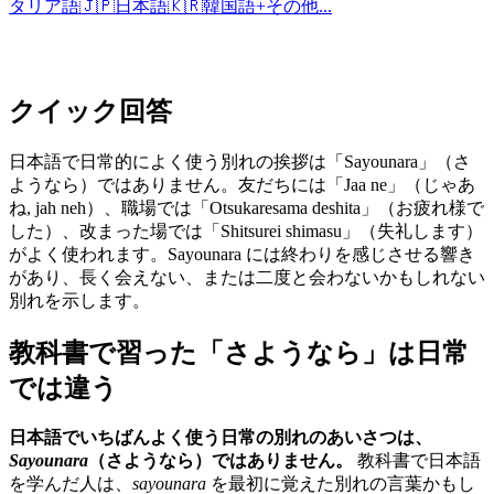
タリア語
🇯🇵
日本語
🇰🇷
韓国語
+
その他...
クイック回答
日本語で日常的によく使う別れの挨拶は「Sayounara」（さ
ようなら）ではありません。友だちには「Jaa ne」（じゃあ
ね, jah neh）、職場では「Otsukaresama deshita」（お疲れ様で
した）、改まった場では「Shitsurei shimasu」（失礼します）
がよく使われます。Sayounara には終わりを感じさせる響き
があり、長く会えない、または二度と会わないかもしれない
別れを示します。
教科書で習った「さようなら」は日常
では違う
日本語でいちばんよく使う日常の別れのあいさつは、
Sayounara
（さようなら）ではありません。
教科書で日本語
を学んだ人は、
sayounara
を最初に覚えた別れの言葉かもし