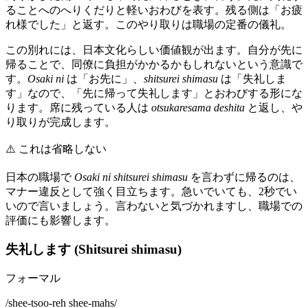
ることへのへりくだりと軽いおわびを表す。残る側は「お疲
れ様でした」と返す。このやり取りは職場の定番の儀礼。
この別れには、日本文化らしい価値観が出ます。自分が先に
帰ることで、同僚に負担がかかるかもしれないという意識で
す。
Osaki ni
は「お先に」、
shitsurei shimasu
は「失礼しま
す」なので、「先に帰って失礼します」とおわびする形にな
ります。席に残っている人は
otsukaresama deshita
と返し、や
り取りが完成します。
⚠️
これは省略しない
日本の職場で
Osaki ni shitsurei shimasu
を言わずに帰るのは、
マナー違反として強く目立ちます。急いでいても、2秒でい
いので言いましょう。言わないと気づかれますし、職場での
評価にも影響します。
失礼します (Shitsurei shimasu)
フォーマル
/
shee-tsoo-reh shee-mahs
/