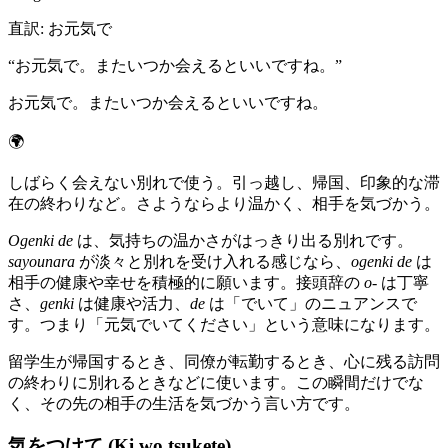
直訳
:
お元気で
“
お元気で。またいつか会えるといいですね。
”
お元気で。またいつか会えるといいですね。
🌍
しばらく会えない別れで使う。引っ越し、帰国、印象的な滞
在の終わりなど。さようならより温かく、相手を気づかう。
Ogenki de
は、気持ちの温かさがはっきり出る別れです。
sayounara
が淡々と別れを受け入れる感じなら、
ogenki de
は
相手の健康や幸せを積極的に願います。接頭辞の
o-
は丁寧
さ、
genki
は健康や活力、
de
は「でいて」のニュアンスで
す。つまり「元気でいてください」という意味になります。
留学生が帰国するとき、同僚が転勤するとき、心に残る訪問
の終わりに別れるときなどに使います。この瞬間だけでな
く、その先の相手の生活を気づかう言い方です。
気をつけて (Ki wo tsukete)