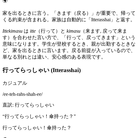
🌍
家を出るときに言う。「きます（戻る）」が重要で、帰って
くる約束が含まれる。家族は自動的に「Itterasshai」と返す。
Ittekimasu
は
itte
（行って）と
kimasu
（来ます, 戻って来ま
す）を合わせた言い方で、「行って、戻ってきます」という
意味になります。学生が登校するとき、親が出勤するときな
ど、家を出るときに言います。戻る前提が入っているので、
単なる別れとは違い、安心感のある表現です。
行ってらっしゃい (Itterasshai)
カジュアル
/
ee-teh-rahs-shah-ee
/
直訳
:
行ってらっしゃい
“
行ってらっしゃい！傘持った？
”
行ってらっしゃい！傘持った？