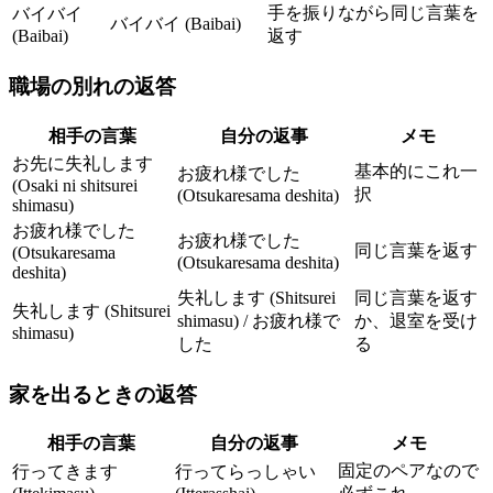
手を振りながら同じ言葉を
バイバイ
バイバイ (Baibai)
(Baibai)
返す
職場の別れの返答
相手の言葉
自分の返事
メモ
お先に失礼します
基本的にこれ一
お疲れ様でした
(Osaki ni shitsurei
択
(Otsukaresama deshita)
shimasu)
お疲れ様でした
お疲れ様でした
同じ言葉を返す
(Otsukaresama
(Otsukaresama deshita)
deshita)
失礼します (Shitsurei
同じ言葉を返す
失礼します (Shitsurei
shimasu) / お疲れ様で
か、退室を受け
shimasu)
した
る
家を出るときの返答
相手の言葉
自分の返事
メモ
固定のペアなので
行ってきます
行ってらっしゃい