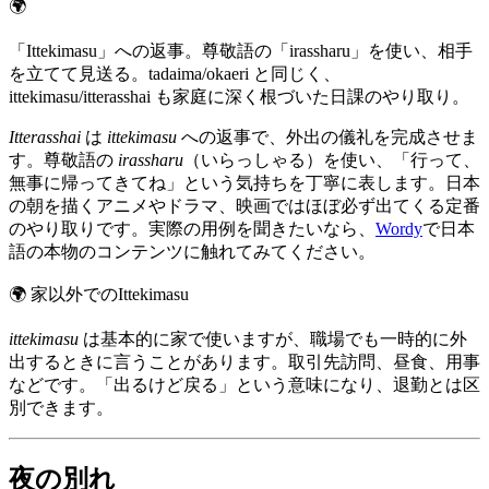
🌍
「Ittekimasu」への返事。尊敬語の「irassharu」を使い、相手
を立てて見送る。tadaima/okaeri と同じく、
ittekimasu/itterasshai も家庭に深く根づいた日課のやり取り。
Itterasshai
は
ittekimasu
への返事で、外出の儀礼を完成させま
す。尊敬語の
irassharu
（いらっしゃる）を使い、「行って、
無事に帰ってきてね」という気持ちを丁寧に表します。日本
の朝を描くアニメやドラマ、映画ではほぼ必ず出てくる定番
のやり取りです。実際の用例を聞きたいなら、
Wordy
で日本
語の本物のコンテンツに触れてみてください。
🌍
家以外でのIttekimasu
ittekimasu
は基本的に家で使いますが、職場でも一時的に外
出するときに言うことがあります。取引先訪問、昼食、用事
などです。「出るけど戻る」という意味になり、退勤とは区
別できます。
夜の別れ