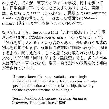
れません。ですが、東京のオフィスや学校、街中を歩いて
も、日常会話で耳にすることはあまりありません。実際に
は、友だちには
Jaa ne
（じゃあね）、職場では
Otsukaresama
deshita
（お疲れ様でした）、改まった場面では
Shitsurei
shimasu
（失礼します）を使うことが多いです。
なぜでしょうか。
Sayounara
には「これで終わり」という重
さがあります。語源は
sayou naraba
（「そうならば」）で、
「別れを受け入れる」という含みがあり、長い別れや永遠の
別れを連想させます。火曜日の終業時に同僚へ言うと、退職
するように聞こえたり、もっと悪く受け取られたりします。
文化庁の2023年「国語に関する世論調査」でも、多くの日本
人は万能の一言ではなく、場面に合う別れの表現を使う傾向
が示されています。
"Japanese farewells are not variations on a single
concept but distinct social acts. Each one communicates
specific information about the relationship, the setting,
and the expected timeline of reuniting."
(Seiichi Makino,
A Dictionary of Basic Japanese
Grammar
, The Japan Times, 1986)