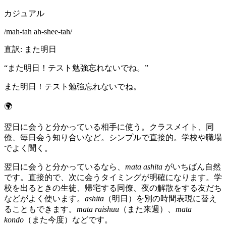
カジュアル
/
mah-tah ah-shee-tah
/
直訳
:
また明日
“
また明日！テスト勉強忘れないでね。
”
また明日！テスト勉強忘れないでね。
🌍
翌日に会うと分かっている相手に使う。クラスメイト、同
僚、毎日会う知り合いなど。シンプルで直接的。学校や職場
でよく聞く。
翌日に会うと分かっているなら、
mata ashita
がいちばん自然
です。直接的で、次に会うタイミングが明確になります。学
校を出るときの生徒、帰宅する同僚、夜の解散をする友だち
などがよく使います。
ashita
（明日）を別の時間表現に替え
ることもできます。
mata raishuu
（また来週）、
mata
kondo
（また今度）などです。