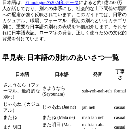
日本語は、
Ethnologueの2024年データ
によると約1億2500万
人が話しており、別れの体系にも、社会的な上下関係や場面
への配慮が強く反映されています。このガイドでは、日常の
カジュアル、職場、フォーマル、長期の別れというカテゴリ
別に、重要な日本語の別れの表現を16個紹介します。それぞ
れに日本語表記、ローマ字の発音、正しく使うための文化的
背景を付けています。
早見表: 日本語の別れのあいさつ一覧
丁寧
日本語
日本語
発音
さ
さようなら（フォ
さようなら
ーマル、最終的な
sah-yoh-nah-rah
formal
(Sayounara)
別れ）
じゃあね（カジュ
じゃあね (Jaa ne)
jah neh
casual
アル）
またね
またね (Mata ne)
mah-tah neh
casual
また明日 (Mata
mah-tah ah-
また明日
casual