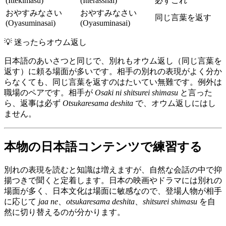
(Ittekimasu)
(Itterasshai)
必ずこれ
おやすみなさい
おやすみなさい
同じ言葉を返す
(Oyasuminasai)
(Oyasuminasai)
💡
迷ったらオウム返し
日本語のあいさつと同じで、別れもオウム返し（同じ言葉を
返す）に頼る場面が多いです。相手の別れの表現がよく分か
らなくても、同じ言葉を返すのはたいてい無難です。例外は
職場のペアです。相手が
Osaki ni shitsurei shimasu
と言った
ら、返事は必ず
Otsukaresama deshita
で、オウム返しにはし
ません。
本物の日本語コンテンツで練習する
別れの表現を読むと知識は増えますが、自然な会話の中で抑
揚つきで聞くと定着します。日本の映画やドラマには別れの
場面が多く、日本文化は場面に敏感なので、登場人物が相手
に応じて
jaa ne
、
otsukaresama deshita
、
shitsurei shimasu
を自
然に切り替えるのが分かります。