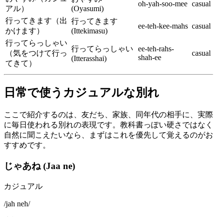
oh-yah-soo-mee
casual
アル）
(Oyasumi)
行ってきます（出
行ってきます
ee-teh-kee-mahs
casual
かけます）
(Ittekimasu)
行ってらっしゃい
行ってらっしゃい
ee-teh-rahs-
（気をつけて行っ
casual
shah-ee
(Itterasshai)
てきて）
日常で使うカジュアルな別れ
ここで紹介するのは、友だち、家族、同年代の相手に、実際
に毎日使われる別れの表現です。教科書っぽい硬さではなく
自然に聞こえたいなら、まずはこれを優先して覚えるのがお
すすめです。
じゃあね (Jaa ne)
カジュアル
/
jah neh
/