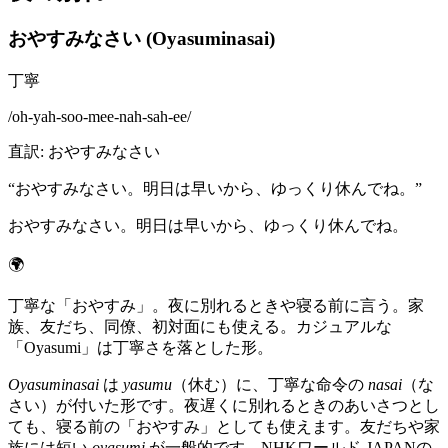
おやすみなさい (Oyasuminasai)
丁寧
/
oh-yah-soo-mee-nah-sah-ee
/
直訳
:
おやすみなさい
“
おやすみなさい。明日は早いから、ゆっくり休んでね。
”
おやすみなさい。明日は早いから、ゆっくり休んでね。
🌍
丁寧な「おやすみ」。夜に別れるときや寝る前に言う。家
族、友だち、同僚、初対面にも使える。カジュアルな
「Oyasumi」は丁寧さを落とした形。
Oyasuminasai
は
yasumu
（休む）に、丁寧な命令の
nasai
（な
さい）が付いた形です。夜遅くに別れるときのあいさつとし
ても、寝る前の「おやすみ」としても使えます。友だちや家
族には短い
oyasumi
が一般的です。NHKワールド-JAPANの