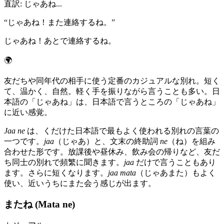
直訳
:
じゃあね...
“
じゃあね！また連絡するね。
”
じゃあね！あとで連絡するね。
🌍
友だちや同年代の相手に使う定番のカジュアルな別れ。短く
て、温かく、自然。軽く手を振りながら言うことも多い。日
本語の「じゃあね」は、日本語で言うところの「じゃあね」
に近い感覚。
Jaa ne
は、くだけた日本語で最もよく使われる別れの言葉の
一つです。
jaa
（じゃあ）と、文末の終助詞
ne
（ね）を組み
合わせた形です。放課後や昼休み、飲み会の帰りなど、友だ
ち同士の別れで頻繁に聞きます。
jaa
だけで言うこともあり
ます。さらに短くなります。
jaa mata
（じゃあまた）もよく
使い、近いうちにまた会う感じが出ます。
またね (Mata ne)