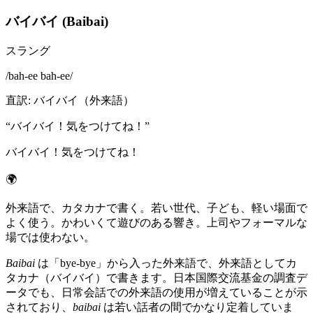
バイバイ (Baibai)
スラング
/
bah-ee bah-ee
/
直訳
:
バイバイ（外来語）
“
バイバイ！気をつけてね！
”
バイバイ！気をつけてね！
🌍
外来語で、カタカナで書く。若い世代、子ども、軽い場面で
よく使う。かわいくて遊びのある響き。上司やフォーマルな
場では使わない。
Baibai
は「bye-bye」から入った外来語で、外来語としてカ
タカナ（バイバイ）で書きます。日本国際交流基金の調査デ
ータでも、日常会話での外来語の使用が増えていることが示
されており、
baibai
は若い話者の間でかなり定着していま