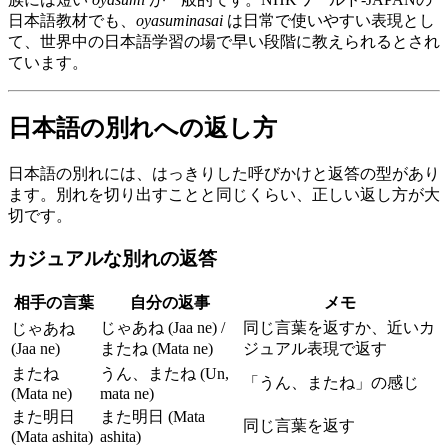
日本語教材でも、
oyasuminasai
は日常で使いやすい表現とし
て、世界中の日本語学習の場で早い段階に教えられるとされ
ています。
日本語の別れへの返し方
日本語の別れには、はっきりした呼びかけと返答の型があり
ます。別れを切り出すことと同じくらい、正しい返し方が大
切です。
カジュアルな別れの返答
相手の言葉
自分の返事
メモ
じゃあね (Jaa ne) /
同じ言葉を返すか、近いカ
じゃあね
(Jaa ne)
またね (Mata ne)
ジュアル表現で返す
またね
うん、またね (Un,
「うん、またね」の感じ
(Mata ne)
mata ne)
また明日
また明日 (Mata
同じ言葉を返す
(Mata ashita)
ashita)