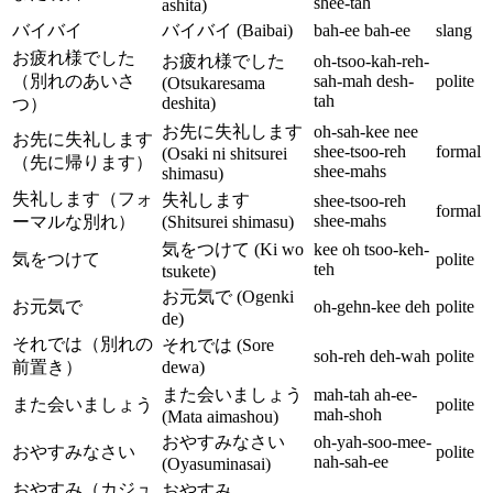
shee-tah
ashita)
バイバイ
バイバイ (Baibai)
bah-ee bah-ee
slang
お疲れ様でした
お疲れ様でした
oh-tsoo-kah-reh-
（別れのあいさ
sah-mah desh-
polite
(Otsukaresama
tah
deshita)
つ）
お先に失礼します
oh-sah-kee nee
お先に失礼します
shee-tsoo-reh
formal
(Osaki ni shitsurei
（先に帰ります）
shee-mahs
shimasu)
失礼します（フォ
失礼します
shee-tsoo-reh
formal
shee-mahs
ーマルな別れ）
(Shitsurei shimasu)
気をつけて (Ki wo
kee oh tsoo-keh-
気をつけて
polite
teh
tsukete)
お元気で (Ogenki
お元気で
oh-gehn-kee deh
polite
de)
それでは（別れの
それでは (Sore
soh-reh deh-wah
polite
前置き）
dewa)
また会いましょう
mah-tah ah-ee-
また会いましょう
polite
mah-shoh
(Mata aimashou)
おやすみなさい
oh-yah-soo-mee-
おやすみなさい
polite
nah-sah-ee
(Oyasuminasai)
おやすみ（カジュ
おやすみ