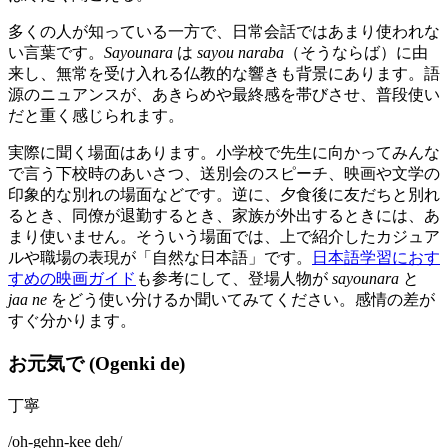
多くの人が知っている一方で、日常会話ではあまり使われな
い言葉です。
Sayounara
は
sayou naraba
（そうならば）に由
来し、無常を受け入れる仏教的な響きも背景にあります。語
源のニュアンスが、あきらめや最終感を帯びさせ、普段使い
だと重く感じられます。
実際に聞く場面はあります。小学校で先生に向かってみんな
で言う下校時のあいさつ、送別会のスピーチ、映画や文学の
印象的な別れの場面などです。逆に、夕食後に友だちと別れ
るとき、同僚が退勤するとき、家族が外出するときには、あ
まり使いません。そういう場面では、上で紹介したカジュア
ルや職場の表現が「自然な日本語」です。
日本語学習におす
すめの映画ガイド
も参考にして、登場人物が
sayounara
と
jaa ne
をどう使い分けるか聞いてみてください。感情の差が
すぐ分かります。
お元気で (Ogenki de)
丁寧
/
oh-gehn-kee deh
/