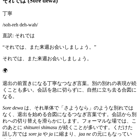
それでは (Sore dewa)
丁寧
/
soh-reh deh-wah
/
直訳
:
それでは
“
それでは、また来週お会いしましょう。
”
それでは、また来週お会いしましょう。
🌍
退出の前置きになる丁寧なつなぎ言葉。別の別れの表現が続
くことも多い。会話を急に切らずに、自然に立ち去る合図に
なる。
Sore dewa
は、それ単体で「さようなら」のような別れでは
なく、退出を始める合図になるつなぎ言葉です。会話から別
れへの切り替えを滑らかにします。フォーマルな場では、こ
のあとに
shitsurei shimasu
が続くことが多いです。くだけた
話し方では
sore ja
や
ja
に縮まり、
jaa ne
の元にもなってい