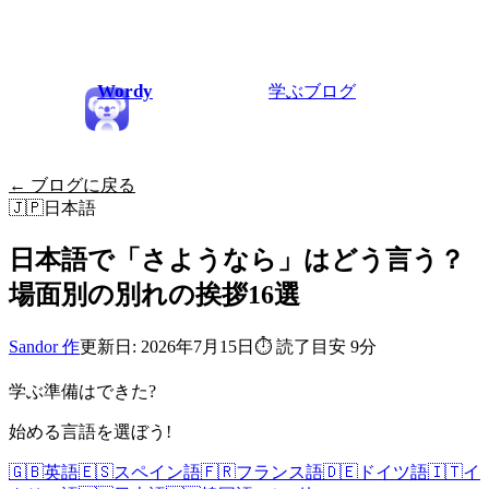
Wordy
学ぶ
ブログ
← ブログに戻る
🇯🇵
日本語
日本語で「さようなら」はどう言う？
場面別の別れの挨拶16選
Sandor 作
更新日: 2026年7月15日
⏱
読了目安 9分
学ぶ準備はできた?
始める言語を選ぼう!
🇬🇧
英語
🇪🇸
スペイン語
🇫🇷
フランス語
🇩🇪
ドイツ語
🇮🇹
イ