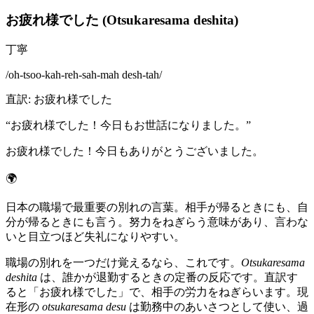
お疲れ様でした (Otsukaresama deshita)
丁寧
/
oh-tsoo-kah-reh-sah-mah desh-tah
/
直訳
:
お疲れ様でした
“
お疲れ様でした！今日もお世話になりました。
”
お疲れ様でした！今日もありがとうございました。
🌍
日本の職場で最重要の別れの言葉。相手が帰るときにも、自
分が帰るときにも言う。努力をねぎらう意味があり、言わな
いと目立つほど失礼になりやすい。
職場の別れを一つだけ覚えるなら、これです。
Otsukaresama
deshita
は、誰かが退勤するときの定番の反応です。直訳す
ると「お疲れ様でした」で、相手の労力をねぎらいます。現
在形の
otsukaresama desu
は勤務中のあいさつとして使い、過