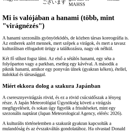
ございます
MAHSS
Mi is valójában a hanami (több, mint
"virágnézés")
A hanami szezonális gyönyörködés, de közben társas koreográfia is.
Az emberek azért mennek, mert szépek a virágok, és mert a tavasz
kulturálisan elfogadott ürügy a találkozásra, nagy ok nélkül.
Két fő stílust fogsz látni. Az első a sétálós hanami, egy séta a
folyóparton vagy a parkban, esetleg egy kávéval. A második a
piknik hanami, amikor egy ponyván ülnek (gyakran kéken), étellel,
italokkal és társasággal.
Miért ekkora dolog a szakura Japánban
A cseresznyevirágzás rövid, és ez a rövid csúcsidőszak a lényeg
része. A Japán Meteorológiai Ügynökség követi a virágzás
megfigyeléseit, és sokan úgy figyelik a frissítéseket, mint egy
szezonális naptárat (Japan Meteorological Agency, elérés: 2026).
A kulturális történelemben a szakurát gyakran kapcsolták a
mulandóság és az évszakváltás gondolatához. Ha olvastad Donald