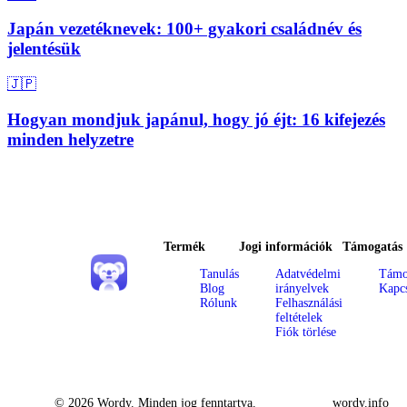
Japán vezetéknevek: 100+ gyakori családnév és
jelentésük
🇯🇵
Hogyan mondjuk japánul, hogy jó éjt: 16 kifejezés
minden helyzetre
Termék
Jogi információk
Támogatás
Tanulás
Adatvédelmi
Támo
Blog
irányelvek
Kapcs
Rólunk
Felhasználási
feltételek
Fiók törlése
© 2026 Wordy. Minden jog fenntartva.
wordy.info