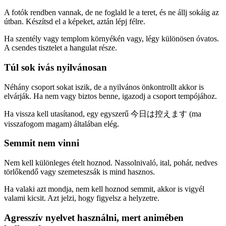
A fotók rendben vannak, de ne foglald le a teret, és ne állj sokáig az
útban. Készítsd el a képeket, aztán lépj félre.
Ha szentély vagy templom környékén vagy, légy különösen óvatos.
A csendes tisztelet a hangulat része.
Túl sok ivás nyilvánosan
Néhány csoport sokat iszik, de a nyilvános önkontrollt akkor is
elvárják. Ha nem vagy biztos benne, igazodj a csoport tempójához.
Ha vissza kell utasítanod, egy egyszerű 今日は控えます (ma
visszafogom magam) általában elég.
Semmit nem vinni
Nem kell különleges ételt hoznod. Nassolnivaló, ital, pohár, nedves
törlőkendő vagy szemeteszsák is mind hasznos.
Ha valaki azt mondja, nem kell hoznod semmit, akkor is vigyél
valami kicsit. Azt jelzi, hogy figyelsz a helyzetre.
Agresszív nyelvet használni, mert animében