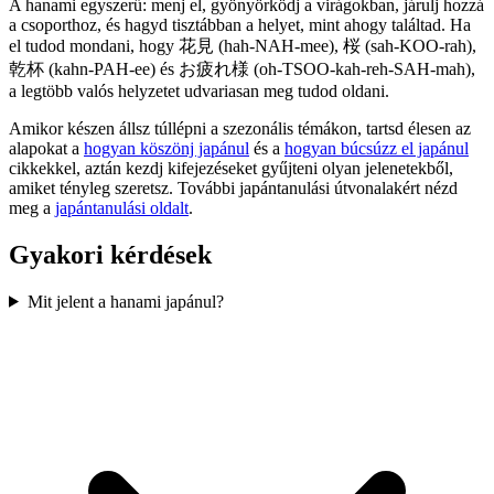
A hanami egyszerű: menj el, gyönyörködj a virágokban, járulj hozzá
a csoporthoz, és hagyd tisztábban a helyet, mint ahogy találtad. Ha
el tudod mondani, hogy 花見 (hah-NAH-mee), 桜 (sah-KOO-rah),
乾杯 (kahn-PAH-ee) és お疲れ様 (oh-TSOO-kah-reh-SAH-mah),
a legtöbb valós helyzetet udvariasan meg tudod oldani.
Amikor készen állsz túllépni a szezonális témákon, tartsd élesen az
alapokat a
hogyan köszönj japánul
és a
hogyan búcsúzz el japánul
cikkekkel, aztán kezdj kifejezéseket gyűjteni olyan jelenetekből,
amiket tényleg szeretsz. További japántanulási útvonalakért nézd
meg a
japántanulási oldalt
.
Gyakori kérdések
Mit jelent a hanami japánul?