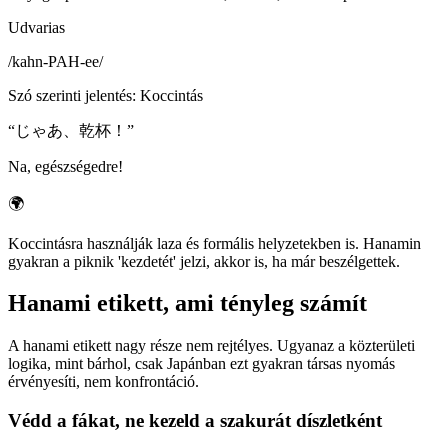
Udvarias
/
kahn-PAH-ee
/
Szó szerinti jelentés
:
Koccintás
“
じゃあ、乾杯！
”
Na, egészségedre!
🌍
Koccintásra használják laza és formális helyzetekben is. Hanamin
gyakran a piknik 'kezdetét' jelzi, akkor is, ha már beszélgettek.
Hanami etikett, ami tényleg számít
A hanami etikett nagy része nem rejtélyes. Ugyanaz a közterületi
logika, mint bárhol, csak Japánban ezt gyakran társas nyomás
érvényesíti, nem konfrontáció.
Védd a fákat, ne kezeld a szakurát díszletként