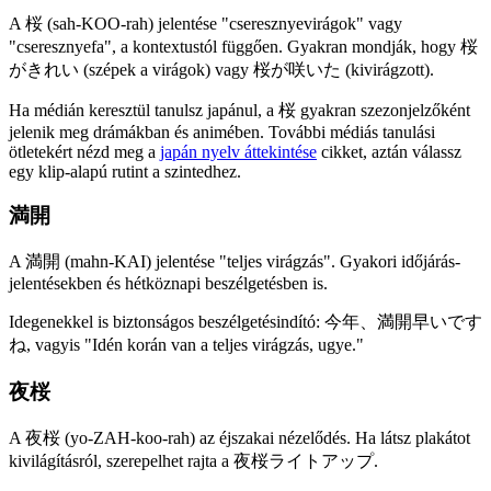
A 桜 (sah-KOO-rah) jelentése "cseresznyevirágok" vagy
"cseresznyefa", a kontextustól függően. Gyakran mondják, hogy 桜
がきれい (szépek a virágok) vagy 桜が咲いた (kivirágzott).
Ha médián keresztül tanulsz japánul, a 桜 gyakran szezonjelzőként
jelenik meg drámákban és animében. További médiás tanulási
ötletekért nézd meg a
japán nyelv áttekintése
cikket, aztán válassz
egy klip-alapú rutint a szintedhez.
満開
A 満開 (mahn-KAI) jelentése "teljes virágzás". Gyakori időjárás-
jelentésekben és hétköznapi beszélgetésben is.
Idegenekkel is biztonságos beszélgetésindító: 今年、満開早いです
ね, vagyis "Idén korán van a teljes virágzás, ugye."
夜桜
A 夜桜 (yo-ZAH-koo-rah) az éjszakai nézelődés. Ha látsz plakátot
kivilágításról, szerepelhet rajta a 夜桜ライトアップ.