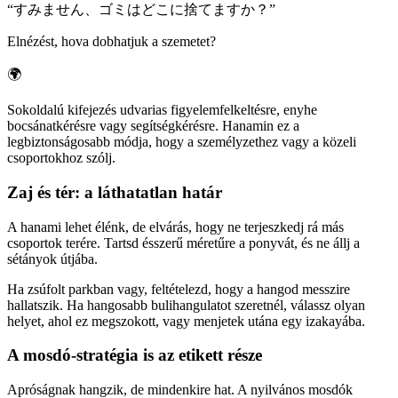
“
すみません、ゴミはどこに捨てますか？
”
Elnézést, hova dobhatjuk a szemetet?
🌍
Sokoldalú kifejezés udvarias figyelemfelkeltésre, enyhe
bocsánatkérésre vagy segítségkérésre. Hanamin ez a
legbiztonságosabb módja, hogy a személyzethez vagy a közeli
csoportokhoz szólj.
Zaj és tér: a láthatatlan határ
A hanami lehet élénk, de elvárás, hogy ne terjeszkedj rá más
csoportok terére. Tartsd ésszerű méretűre a ponyvát, és ne állj a
sétányok útjába.
Ha zsúfolt parkban vagy, feltételezd, hogy a hangod messzire
hallatszik. Ha hangosabb bulihangulatot szeretnél, válassz olyan
helyet, ahol ez megszokott, vagy menjetek utána egy izakayába.
A mosdó-stratégia is az etikett része
Apróságnak hangzik, de mindenkire hat. A nyilvános mosdók