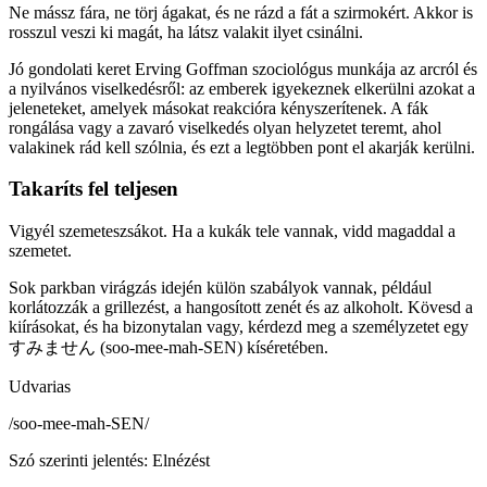
Ne mássz fára, ne törj ágakat, és ne rázd a fát a szirmokért. Akkor is
rosszul veszi ki magát, ha látsz valakit ilyet csinálni.
Jó gondolati keret Erving Goffman szociológus munkája az arcról és
a nyilvános viselkedésről: az emberek igyekeznek elkerülni azokat a
jeleneteket, amelyek másokat reakcióra kényszerítenek. A fák
rongálása vagy a zavaró viselkedés olyan helyzetet teremt, ahol
valakinek rád kell szólnia, és ezt a legtöbben pont el akarják kerülni.
Takaríts fel teljesen
Vigyél szemeteszsákot. Ha a kukák tele vannak, vidd magaddal a
szemetet.
Sok parkban virágzás idején külön szabályok vannak, például
korlátozzák a grillezést, a hangosított zenét és az alkoholt. Kövesd a
kiírásokat, és ha bizonytalan vagy, kérdezd meg a személyzetet egy
すみません (soo-mee-mah-SEN) kíséretében.
Udvarias
/
soo-mee-mah-SEN
/
Szó szerinti jelentés
:
Elnézést