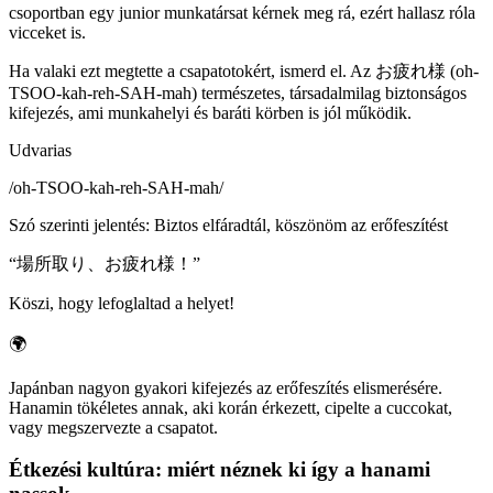
csoportban egy junior munkatársat kérnek meg rá, ezért hallasz róla
vicceket is.
Ha valaki ezt megtette a csapatotokért, ismerd el. Az お疲れ様 (oh-
TSOO-kah-reh-SAH-mah) természetes, társadalmilag biztonságos
kifejezés, ami munkahelyi és baráti körben is jól működik.
Udvarias
/
oh-TSOO-kah-reh-SAH-mah
/
Szó szerinti jelentés
:
Biztos elfáradtál, köszönöm az erőfeszítést
“
場所取り、お疲れ様！
”
Köszi, hogy lefoglaltad a helyet!
🌍
Japánban nagyon gyakori kifejezés az erőfeszítés elismerésére.
Hanamin tökéletes annak, aki korán érkezett, cipelte a cuccokat,
vagy megszervezte a csapatot.
Étkezési kultúra: miért néznek ki így a hanami