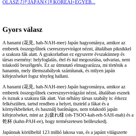
OLASZ
🇯🇵
JAPÁN
🇰🇷
KOREAI
+
EGYÉB...
Gyors válasz
A hanami (花見, hah-NAH-mee) Japán hagyománya, amikor az
emberek összegyűlnek cseresznyevirágot nézni, általában piknikkel
a szakura fák alatt. A gyakorlatban ez egyszerre évszakünnep és
társas esemény: helyfoglalás, étel és ital megosztása, udvarias, nem
tolakodó beszélgetés. Ez az útmutató elmagyarázza, mi történik a
hanamin, mely illemszabályok számítanak, és milyen japán
kifejezéseket fogsz tényleg hallani.
A hanami (花見, hah-NAH-mee) Japán hagyománya, amikor az
emberek összegyűlnek cseresznyevirágzást nézni, általában esznek
és isznak a szakura fák alatt. Van néhány társas szabály is: érkezz
felkészülten, tartsd rendben a helyet, tiszteld a fákat és a
környékbelieket, és használj barátságos, nem tolakodó japán
kifejezéseket, mint az お疲れ様 (oh-TSOO-kah-reh-SAH-mah) és a
乾杯 (kahn-PAH-ee), hogy természetesen beilleszkedj.
Japánnak körülbelül 123 millió lakosa van, és a japánt világszerte