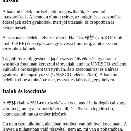
nassok
A hanami ételek hordozhatók, megoszthatók, és nem túl
maszatolósak. A bento, a rántott csirke, az onigiri és a szezonális
édességek azért gyakoriak, mert jól utaznak, és csoportban is
kényelmesek.
A szezonális ételek a élvezet részei. Ha látsz 桜餅 (sah-KOO-rah
moh-CHEE) édességet, az egy tavaszi finomság, amit a szakura
szezonhoz kötnek.
Tágabb összefüggésben a japán szezonális étkezést gyakran a
washoku fogalmán keresztül tárgyalják, amit az UNESCO szellemi
kulturális örökségként tart nyilván, és a szezonalitást és a társas
gyakorlatot hangsúlyozza (UNESCO, elérés: 2026). A hanami
beleillik ebbe a mintába: étel, évszak és közösség egy helyen.
Italok és koccintás
A 乾杯 (kahn-PAH-ee) a szokásos koccintás. Ha kollégákkal vagy,
várd meg, amíg a csoport készen áll, és kövesd a legidősebb,
legmagasabb rangú ember jelzéseit.
Ha nem iszol alkoholt, általában rendben van üdítővel koccintani. A
lényeg a pillanatban való részvétel, nem az, mi van a poharadban.