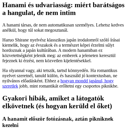
Hanami és udvariasság: miért barátságos
a hangulat, de nem intim
A hanami társas, de nem automatikusan személyes. Lehetsz kedves
anélkül, hogy túl sokat megosztanál.
Haruo Shirane nyelvész klasszikus japán irodalomról szóló írásai
kiemelik, hogy az évszakok és a természet képei érzelmi súlyt
hordoznak a japán kultúrában. A modern hanamiban ez
közvetettségként jelenik meg: az emberek a jeleneten keresztül
fejeznek ki érzést, nem közvetlen kijelentésekkel.
Ha olyannal vagy, aki tetszik, tartsd könnyedén. Ha romantikus
nyelvet szeretnél, tanuld külön, és használd jó kontextusban, ne
nyilvános előadásként. Ehhez a
hogyan mondd japánul, hogy
szeretlek
jobb, mint romantikát erőltetni egy csoportos piknikbe.
Gyakori hibák, amiket a látogatók
elkövetnek (és hogyan kerüld el őket)
A hanamit először fotózásnak, aztán pikniknek
kezelni