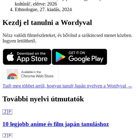
kultúrái', elérve: 2026
Ethnologue, 27. kiadás, 2024
Kezdj el tanulni a Wordyval
Nézz valódi filmrészleteket, és bővítsd a szókincsed menet közben.
Ingyen letölthető.
Tudj meg többet arról, hogyan tanulj Japán nyelven a Wordyval →
További nyelvi útmutatók
🇯🇵
10 legjobb anime és film japán tanuláshoz
🇯🇵