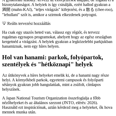
bizonytalanságot. A helyiek is így csinálják, ezért hallod gyakran a
満開 (mahn-KAI), "teljes virágzás" kifejezést, és a 散る (chee-roo),
"lehullani" szót is, amikor a szirmok elkezdenek potyogni.
💡
Reális tervezési hozzáállás
Ha csak egy utazós heted van, válassz egy régiót, és tervezz
rugalmas egynapos programokat, ahelyett hogy az egész országban
kergetnéd a virágzást. A helyiek gyakran a legközelebbi parkjukban
hanamiznak, nem egy híres helyen.
Hol van hanami: parkok, folyópartok,
szentélyek és "hétköznapi" helyek
Az útikönyvek a híres helyeket emelik ki, de a hanami nagy része
helyi. A környékbeli parkok, egyetemi campusok és folyóparti
sétányok gyakran jobb hangulatúak, mint a zsúfolt, címlapos
helyszínek.
A Japan National Tourism Organization összefoglalja a főbb
nézőhelyeket és az általános szezont (JNTO, elérés: 2026).
Használd ezt inspirációnak, aztán kérdezd meg a helyieket, ők hova
mennek munka után.