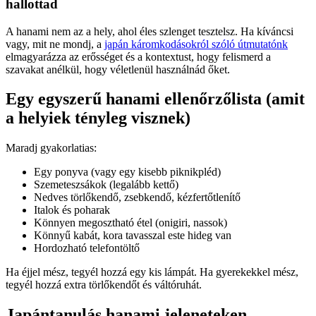
hallottad
A hanami nem az a hely, ahol éles szlenget tesztelsz. Ha kíváncsi
vagy, mit ne mondj, a
japán káromkodásokról szóló útmutatónk
elmagyarázza az erősséget és a kontextust, hogy felismerd a
szavakat anélkül, hogy véletlenül használnád őket.
Egy egyszerű hanami ellenőrzőlista (amit
a helyiek tényleg visznek)
Maradj gyakorlatias:
Egy ponyva (vagy egy kisebb piknikpléd)
Szemeteszsákok (legalább kettő)
Nedves törlőkendő, zsebkendő, kézfertőtlenítő
Italok és poharak
Könnyen megosztható étel (onigiri, nassok)
Könnyű kabát, kora tavasszal este hideg van
Hordozható telefontöltő
Ha éjjel mész, tegyél hozzá egy kis lámpát. Ha gyerekekkel mész,
tegyél hozzá extra törlőkendőt és váltóruhát.
Japántanulás hanami jeleneteken