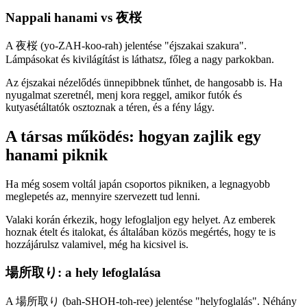
Nappali hanami vs 夜桜
A 夜桜 (yo-ZAH-koo-rah) jelentése "éjszakai szakura".
Lámpásokat és kivilágítást is láthatsz, főleg a nagy parkokban.
Az éjszakai nézelődés ünnepibbnek tűnhet, de hangosabb is. Ha
nyugalmat szeretnél, menj kora reggel, amikor futók és
kutyasétáltatók osztoznak a téren, és a fény lágy.
A társas működés: hogyan zajlik egy
hanami piknik
Ha még sosem voltál japán csoportos pikniken, a legnagyobb
meglepetés az, mennyire szervezett tud lenni.
Valaki korán érkezik, hogy lefoglaljon egy helyet. Az emberek
hoznak ételt és italokat, és általában közös megértés, hogy te is
hozzájárulsz valamivel, még ha kicsivel is.
場所取り: a hely lefoglalása
A 場所取り (bah-SHOH-toh-ree) jelentése "helyfoglalás". Néhány