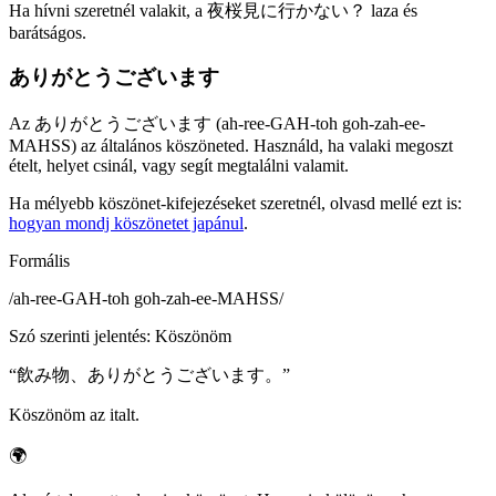
Ha hívni szeretnél valakit, a 夜桜見に行かない？ laza és
barátságos.
ありがとうございます
Az ありがとうございます (ah-ree-GAH-toh goh-zah-ee-
MAHSS) az általános köszöneted. Használd, ha valaki megoszt
ételt, helyet csinál, vagy segít megtalálni valamit.
Ha mélyebb köszönet-kifejezéseket szeretnél, olvasd mellé ezt is:
hogyan mondj köszönetet japánul
.
Formális
/
ah-ree-GAH-toh goh-zah-ee-MAHSS
/
Szó szerinti jelentés
:
Köszönöm
“
飲み物、ありがとうございます。
”
Köszönöm az italt.
🌍