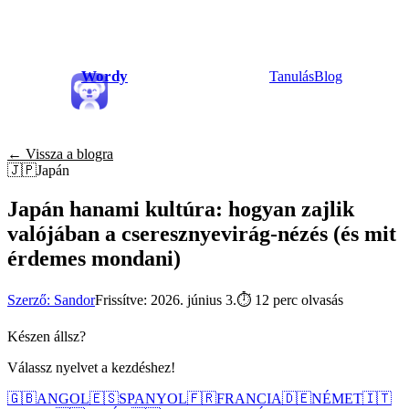
Wordy
Tanulás
Blog
← Vissza a blogra
🇯🇵
Japán
Japán hanami kultúra: hogyan zajlik
valójában a cseresznyevirág-nézés (és mit
érdemes mondani)
Szerző: Sandor
Frissítve: 2026. június 3.
⏱
12 perc olvasás
Készen állsz?
Válassz nyelvet a kezdéshez!
🇬🇧
ANGOL
🇪🇸
SPANYOL
🇫🇷
FRANCIA
🇩🇪
NÉMET
🇮🇹