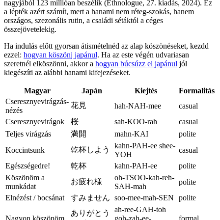
nagyjából 123 millióan beszélik (Ethnologue, 27. kiadás, 2024). Ez
a lépték azért számít, mert a hanami nem réteg-szokás, hanem
országos, szezonális rutin, a családi sétáktól a céges
összejövetelekig.
Ha indulás előtt gyorsan átismételnéd az alap köszönéseket, kezdd
ezzel:
hogyan köszönj japánul
. Ha az este végén udvariasan
szeretnél elköszönni, akkor a
hogyan búcsúzz el japánul
jól
kiegészíti az alábbi hanami kifejezéseket.
Magyar
Japán
Kiejtés
Formalitás
Cseresznyevirágzás-
花見
hah-NAH-mee
casual
nézés
Cseresznyevirágok
桜
sah-KOO-rah
casual
Teljes virágzás
満開
mahn-KAI
polite
kahn-PAH-ee shee-
乾杯しよう
Koccintsunk
casual
YOH
Egészségedre!
乾杯
kahn-PAH-ee
polite
Köszönöm a
oh-TSOO-kah-reh-
お疲れ様
polite
munkádat
SAH-mah
Elnézést / bocsánat
すみません
soo-mee-mah-SEN
polite
ah-ree-GAH-toh
ありがとう
Nagyon köszönöm
goh-zah-ee-
formal