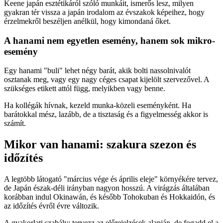
Keene japán esztétikáról szóló munkáit, ismerős lesz, milyen
gyakran tér vissza a japán irodalom az évszakok képeihez, hogy
érzelmekről beszéljen anélkül, hogy kimondaná őket.
A hanami nem egyetlen esemény, hanem sok mikro-
esemény
Egy hanami "buli" lehet négy barát, akik bolti nassolnivalót
osztanak meg, vagy egy nagy céges csapat kijelölt szervezővel. A
szükséges etikett attól függ, melyikben vagy benne.
Ha kollégák hívnak, kezeld munka-közeli eseményként. Ha
barátokkal mész, lazább, de a tisztaság és a figyelmesség akkor is
számít.
Mikor van hanami: szakura szezon és
időzítés
A legtöbb látogató "március vége és április eleje" környékére tervez,
de Japán észak-déli irányban nagyon hosszú. A virágzás általában
korábban indul Okinawán, és később Tohokuban és Hokkaidón, és
az időzítés évről évre változik.
A gyakorlati szabály: tervezz az előrejelzések alapján, de fogadd el a