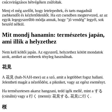
csúcsvirágzásos hétvégéken zsúfoltak.
Menj el még azelőtt, hogy letelepedtek, és tarts magadnál
zsebkendőt és kézfertőtlenítőt. Ha ezt csendben megtervezed, az az
egyik legegyszerűbb módja annak, hogy "jó vendég" legyél, sok
beszéd nélkül.
Mit mondj hanamin: természetes japán,
ami illik a helyzethez
Nem kell költői japán. Az egyszerű, helyzethez kötött mondatok
azok, amiket az emberek tényleg használnak.
花見
A 花見 (hah-NAH-mee) az a szó, amit a legtöbbet fogsz hallani.
Jelentheti magát a nézelődést, a pikniket, vagy az egész eseményt.
Ha természetesen akarsz hangzani, tedd igék mellé, mint a する
(csinálni) vagy a 行く (menni): 花見する, 花見に行く.
桜