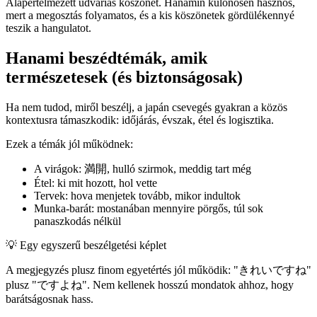
Alapértelmezett udvarias köszönet. Hanamin különösen hasznos,
mert a megosztás folyamatos, és a kis köszönetek gördülékennyé
teszik a hangulatot.
Hanami beszédtémák, amik
természetesek (és biztonságosak)
Ha nem tudod, miről beszélj, a japán csevegés gyakran a közös
kontextusra támaszkodik: időjárás, évszak, étel és logisztika.
Ezek a témák jól működnek:
A virágok: 満開, hulló szirmok, meddig tart még
Étel: ki mit hozott, hol vette
Tervek: hova menjetek tovább, mikor indultok
Munka-barát: mostanában mennyire pörgős, túl sok
panaszkodás nélkül
💡
Egy egyszerű beszélgetési képlet
A megjegyzés plusz finom egyetértés jól működik: "きれいですね"
plusz "ですよね". Nem kellenek hosszú mondatok ahhoz, hogy
barátságosnak hass.