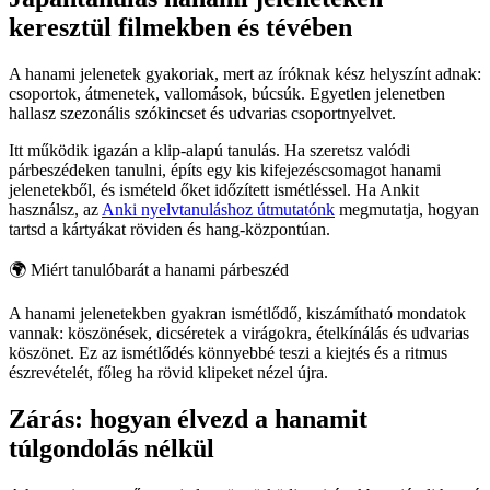
keresztül filmekben és tévében
A hanami jelenetek gyakoriak, mert az íróknak kész helyszínt adnak:
csoportok, átmenetek, vallomások, búcsúk. Egyetlen jelenetben
hallasz szezonális szókincset és udvarias csoportnyelvet.
Itt működik igazán a klip-alapú tanulás. Ha szeretsz valódi
párbeszédeken tanulni, építs egy kis kifejezéscsomagot hanami
jelenetekből, és ismételd őket időzített ismétléssel. Ha Ankit
használsz, az
Anki nyelvtanuláshoz útmutatónk
megmutatja, hogyan
tartsd a kártyákat röviden és hang-központúan.
🌍
Miért tanulóbarát a hanami párbeszéd
A hanami jelenetekben gyakran ismétlődő, kiszámítható mondatok
vannak: köszönések, dicséretek a virágokra, ételkínálás és udvarias
köszönet. Ez az ismétlődés könnyebbé teszi a kiejtés és a ritmus
észrevételét, főleg ha rövid klipeket nézel újra.
Zárás: hogyan élvezd a hanamit
túlgondolás nélkül