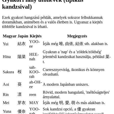
kandzsival)
Ezek gyakori hangzású példák, amelyek sokszor felbukkannak
doramákban, animében és a valós életben is. Ugyanaz a kiejtés
többféle kandzsival is írható.
Magyar
Japán
Kiejtés
Megjegyzés
YOO-
結衣
Írják még 唯, 由依, 結依 stb. alakban is.
Yui
ee
Gyakran a 'nap' és a 'zöldek/zöldség'
HEE-
Hina
陽菜
jelentésű kandzsikat használja, például 菜-
nah
t.
sah-
Cseresznyevirág, ikonikus és könnyen
桜
Sakura
KOO-
olvasható.
rah
ah-OH-
葵
Aoi
A modern Japánban uniszex.
ee
Rövid, modern hangulatú, 'méltóságteljes'
凛
Rin
reen
árnyalattal.
Mei
芽衣
MAY
Írják még 明, 愛, 萌 és más alakban is.
YOO-
Sok kandzsi opció, a 優 gyakran
Yuna
優奈
nah