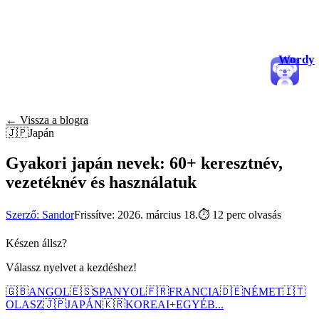
Wordy
← Vissza a blogra
🇯🇵
Japán
Gyakori japán nevek: 60+ keresztnév,
vezetéknév és használatuk
Szerző: Sandor
Frissítve: 2026. március 18.
⏱
12 perc olvasás
Készen állsz?
Válassz nyelvet a kezdéshez!
🇬🇧
ANGOL
🇪🇸
SPANYOL
🇫🇷
FRANCIA
🇩🇪
NÉMET
🇮🇹
OLASZ
🇯🇵
JAPÁN
🇰🇷
KOREAI
+
EGYÉB...