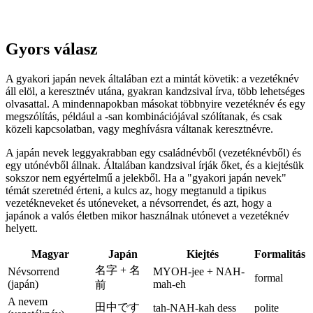
Gyors válasz
A gyakori japán nevek általában ezt a mintát követik: a vezetéknév
áll elöl, a keresztnév utána, gyakran kandzsival írva, több lehetséges
olvasattal. A mindennapokban másokat többnyire vezetéknév és egy
megszólítás, például a -san kombinációjával szólítanak, és csak
közeli kapcsolatban, vagy meghívásra váltanak keresztnévre.
A japán nevek leggyakrabban egy családnévből (vezetéknévből) és
egy utónévből állnak. Általában kandzsival írják őket, és a kiejtésük
sokszor nem egyértelmű a jelekből. Ha a "gyakori japán nevek"
témát szeretnéd érteni, a kulcs az, hogy megtanuld a tipikus
vezetékneveket és utóneveket, a névsorrendet, és azt, hogy a
japánok a valós életben mikor használnak utónevet a vezetéknév
helyett.
Magyar
Japán
Kiejtés
Formalitás
名字 + 名
Névsorrend
MYOH-jee + NAH-
formal
(japán)
mah-eh
前
A nevem
田中です
tah-NAH-kah dess
polite