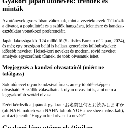
Gyakori japán utónevek: trendek és
minták
Az utónevek gyorsabban változnak, mint a vezetéknevek. Tükrözik
a divatot, a popkultúrát és a szülők hangzásra, jelentésre és kandzsi-
esztétikára vonatkozó preferenciáit.
Japán lakossága kb. 124 millió fő (Statistics Bureau of Japan, 2024),
és még egy országon belül is hallasz generációs különbségeket:
idősebb neveket, Heisei-kori neveket és modern, rövid neveket,
amelyek egyszerűnek tűnnek, de több olvasatuk lehet.
Megjegyzés a kandzsi olvasatairól (miért ne
találgass)
Sok utónevet olyan kandzsival írnak, amely többféleképpen
olvasható. A szülők választhatnak olyan olvasatot is, ami nem a
leggyakoribb szótári olvasat.
Ezért kérdezik a japánok gyakran: お名前は何とお読みしますか
(oh-NAH-mah-eh wah NAHN toh oh-YOH-mee shee-mahss-kah),
ami azt jelenti: "Hogyan kell olvasni a nevét?"
Gyakori lány utónevek (tipikus