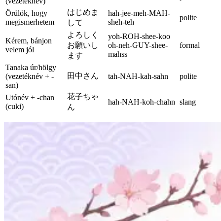
(vezetéknév)
はじめま
Örülök, hogy
hah-jee-meh-MAH-
polite
megismerhetem
sheh-teh
して
よろしく
yoh-ROH-shee-koo
Kérem, bánjon
お願いし
oh-neh-GUY-shee-
formal
velem jól
mahss
ます
Tanaka úr/hölgy
田中さん
(vezetéknév + -
tah-NAH-kah-sahn
polite
san)
花子ちゃ
Utónév + -chan
hah-NAH-koh-chahn
slang
(cuki)
ん