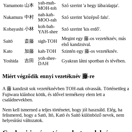
yah-mah-
山本
Yamamoto
Szó szerint 'a hegy lába/alapja'.
MOH-toh
nah-kah-
中村
Nakamura
Szó szerint 'középső falu'.
MOO-rah
koh-bah-
小林
Kobayashi
Szó szerint 'kis erdő'.
YAH-shee
Megint egy 藤-os vezetéknév, más
Saitō
斎藤
sigh-TOH
első kandzsival.
Kato
加藤
kah-TOH
Szintén egy 藤-os vezetéknév.
yoh-shee-
吉田
Yoshida
Gyakran látni sportban és tévében.
DAH
Miért végződik ennyi vezetéknév 藤-re
A 藤 kandzsit sok vezetéknévben TOH-nak olvassák. Történetileg a
Fujiwara klánhoz kötik, és idővel termékeny elem lett a
családnevekben.
Nem kell ismerned a teljes történetet, hogy jól használd. Elég, ha
felismered, hogy a Satō, Itō, Katō és Saitō különböző nevek, nem
helyesírási változatok.