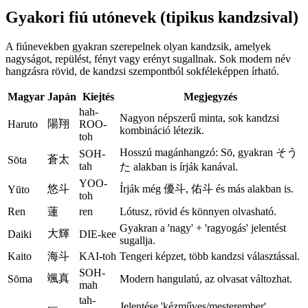
Gyakori fiú utónevek (tipikus kandzsival)
A fiúnevekben gyakran szerepelnek olyan kandzsik, amelyek
nagyságot, repülést, fényt vagy erényt sugallnak. Sok modern név
hangzásra rövid, de kandzsi szempontból sokféleképpen írható.
Magyar
Japán
Kiejtés
Megjegyzés
hah-
Nagyon népszerű minta, sok kandzsi
陽翔
Haruto
ROO-
kombináció létezik.
toh
Hosszú magánhangzó: Sō, gyakran そう
SOH-
蒼太
Sōta
tah
た alakban is írják kanával.
YOO-
悠斗
Írják még 優斗, 佑斗 és más alakban is.
Yūto
toh
Ren
蓮
ren
Lótusz, rövid és könnyen olvasható.
Gyakran a 'nagy' + 'ragyogás' jelentést
大輝
Daiki
DIE-kee
sugallja.
Kaito
海斗
KAI-toh
Tengeri képzet, több kandzsi választással.
SOH-
颯真
Sōma
Modern hangulatú, az olvasat változhat.
mah
tah-
Jelentése 'kézműves/mesterember',