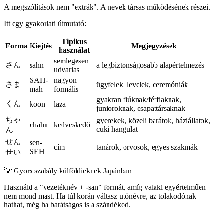
A megszólítások nem "extrák". A nevek társas működésének részei.
Itt egy gyakorlati útmutató:
Tipikus
Forma
Kiejtés
Megjegyzések
használat
semlegesen
さん
sahn
a legbiztonságosabb alapértelmezés
udvarias
SAH-
nagyon
さま
ügyfelek, levelek, ceremóniák
mah
formális
gyakran fiúknak/férfiaknak,
くん
koon
laza
junioroknak, csapattársaknak
ちゃ
gyerekek, közeli barátok, háziállatok,
chahn
kedveskedő
cuki hangulat
ん
せん
sen-
cím
tanárok, orvosok, egyes szakmák
SEH
せい
💡
Gyors szabály külföldieknek Japánban
Használd a "vezetéknév + -san" formát, amíg valaki egyértelműen
nem mond mást. Ha túl korán váltasz utónévre, az tolakodónak
hathat, még ha barátságos is a szándékod.