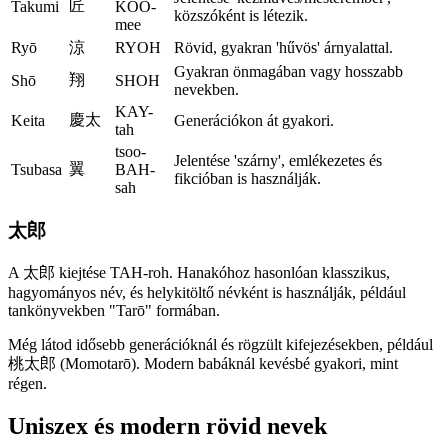
匠
Takumi
KOO-
közszóként is létezik.
mee
Ryō
涼
RYOH
Rövid, gyakran 'hűvös' árnyalattal.
Gyakran önmagában vagy hosszabb
翔
Shō
SHOH
nevekben.
KAY-
慶太
Keita
Generációkon át gyakori.
tah
tsoo-
Jelentése 'szárny', emlékezetes és
翼
Tsubasa
BAH-
fikcióban is használják.
sah
太郎
A 太郎 kiejtése TAH-roh. Hanakóhoz hasonlóan klasszikus,
hagyományos név, és helykitöltő névként is használják, például
tankönyvekben "Tarō" formában.
Még látod idősebb generációknál és rögzült kifejezésekben, például
桃太郎 (Momotarō). Modern babáknál kevésbé gyakori, mint
régen.
Uniszex és modern rövid nevek