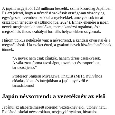
A japánt nagyjából 123 millióan beszélik, szinte kizárólag Japánban.
Ez azt jelenti, hogy a névadási szokások országosan viszonylag
egységesek, szemben azokkal a nyelvekkel, amelyek sok tucat
országban terjedtek el (Ethnologue, 2024). Ennek ellenére a japán
nevek meglephetik a tanulókat, mert a kandzsi rugalmas, és a
megszólítás társas szabályai formális helyzetekben szigorúak.
Három tipikus nehézség van: a névsorrend, a kandzsi olvasatai és a
megszólítások. Ha ezeket érted, a gyakori nevek kiszámíthatóbbnak
tűnnek.
"A nevek nem csak címkék, hanem társas cselekvések.
A választott forma távolságot, tiszteletet és csoporthoz
tartozást jelez."
Professor Shigeru Miyagawa, linguist (MIT), nyilvános
előadásokban és interjúkban a japán nyelvről és
társadalomról
Japán névsorrend: a vezetéknév az első
Japánul az alapértelmezett sorrend: vezetéknév elöl, utónév hátul.
Ezt látod iskolai névsorokban, névjegykártyákon, hivatalos