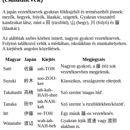
A japán vezetéknevek gyakran földrajzból és természetből jönnek:
mezők, hegyek, folyók, lilaakác, szigetek. Gyakran visszatérő
kandzsikat látsz, mint a 田 (rizsföld), 山 (hegy), 川 (folyó) és 藤
(lilaakác).
Az alábbiak széles körben ismert, nagyon gyakori vezetéknevek.
Folyton találkozol velük a médiában, iskolákban és munkahelyeken.
A kiejtések angolos közelítések.
Magyar
Japán
Kiejtés
Megjegyzés
Nagyon gyakori, a 藤 (tō) sok
Satō
佐藤
sah-TOH
vezetéknevben megjelenik.
soo-ZOO-
鈴木
Suzuki
Klasszikus, országszerte elterjedt.
kee
tah-kah-
高橋
Takahashi
Szó szerint 'magas híd'.
HAH-shee
tah-NAH-
田中
Tanaka
Szó szerint 'a rizsföldekben/között'.
kah
Itō
伊藤
ee-TOH
Egy másik 藤-os vezetéknév.
wah-tah-
Gyakran írják 渡邊 vagy 渡部
Watanabe
渡辺
NAH-beh
alakban is.