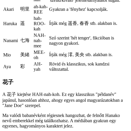
'szelíd/kiváló' jelentésárnyalatot sugall.
ah-kah-
明里
Akari
Gyakran a 'fényhez' kapcsolják.
REE
hah-
遥
Írják még 遥香, 春香 stb. alakban is.
Haruka
ROO-
kah
NAH-
Szó szerint 'hét tenger', fikcióban is
七海
Nanami
nah-
nagyon gyakori.
mee
MEE-
美緒
Írják még 澪, 美央 stb. alakban is.
Mio
oh
AH-
Rövid és klasszikus, sok kandzsi
彩
Aya
yah
változattal.
花子
A 花子 kiejtése HAH-nah-koh. Ez egy klasszikus "példanév"
japánul, hasonlóan ahhoz, ahogy egyes angol magyarázatokban a
"Jane Doe" szerepel.
Ma valódi babanévként régiesnek hangozhat, de felnőtt Hanako
nevű emberekkel még találkozhatsz. A médiában gyakran egy
egyenes, hagyományos karaktert jelez.