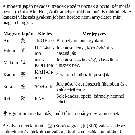
A modern japán névadási trendek közé tartoznak a rövid, két mórás
nevek (mint a Rin, Ren, Aoi), amelyek több nemnél is működnek. A
kandzsi választás gyakran jobban hordoz nemi árnyalatot, mint
maga a hangzás.
Magyar
Japán
Kiejtés
Megjegyzés
Aoi
葵
ah-OH-ee
Bármely nemnél gyakori.
HEE-kah-
Jelentése 'fény', köznévként is
光
Hikaru
roo
használják.
mah-
Jelentése 'őszinteség', klasszikus
誠
Makoto
KOH-toh
uniszex név.
KAH-oh-
薫
Kaoru
Gyakran illathoz kapcsolják.
roo
Jelentése 'ég', népszerű fikcióban és a
空
Sora
SOH-rah
valós életben is.
Sok kandzsi opció, bármely nemnél
玲
Rei
RAY
lehet.
🌍
Egy finom médiahatás, miért tűnik néhány név 'animésnek'
Az olyan nevek, mint a 空 (Sora) vagy a 翔 (Shō) valósak, de az
animékben és játékokban való gyakori ismétlésük a tanulóknak