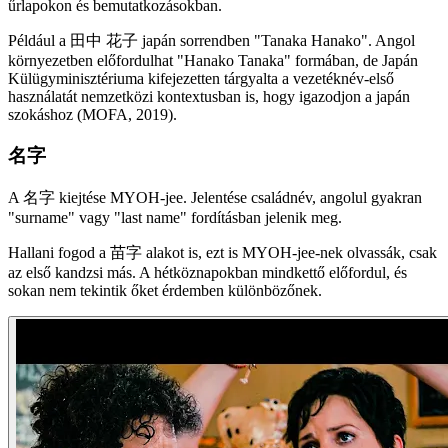
űrlapokon és bemutatkozásokban.
Például a 田中 花子 japán sorrendben "Tanaka Hanako". Angol
környezetben előfordulhat "Hanako Tanaka" formában, de Japán
Külügyminisztériuma kifejezetten tárgyalta a vezetéknév-első
használatát nemzetközi kontextusban is, hogy igazodjon a japán
szokáshoz (MOFA, 2019).
名字
A 名字 kiejtése MYOH-jee. Jelentése családnév, angolul gyakran
"surname" vagy "last name" fordításban jelenik meg.
Hallani fogod a 苗字 alakot is, ezt is MYOH-jee-nek olvassák, csak
az első kandzsi más. A hétköznapokban mindkettő előfordul, és
sokan nem tekintik őket érdemben különbözőnek.