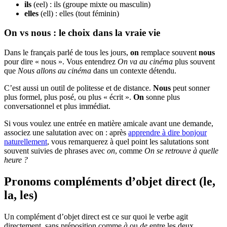
ils
(eel) : ils (groupe mixte ou masculin)
elles
(ell) : elles (tout féminin)
On vs nous : le choix dans la vraie vie
Dans le français parlé de tous les jours,
on
remplace souvent
nous
pour dire « nous ». Vous entendrez
On va au cinéma
plus souvent
que
Nous allons au cinéma
dans un contexte détendu.
C’est aussi un outil de politesse et de distance.
Nous
peut sonner
plus formel, plus posé, ou plus « écrit ».
On
sonne plus
conversationnel et plus immédiat.
Si vous voulez une entrée en matière amicale avant une demande,
associez une salutation avec on : après
apprendre à dire bonjour
naturellement
, vous remarquerez à quel point les salutations sont
souvent suivies de phrases avec
on
, comme
On se retrouve à quelle
heure ?
Pronoms compléments d’objet direct (le,
la, les)
Un complément d’objet direct est ce sur quoi le verbe agit
directement, sans préposition comme
à
ou
de
entre les deux.