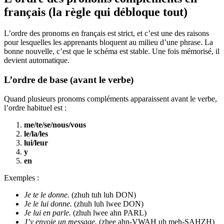
français (la règle qui débloque tout)
L’ordre des pronoms en français est strict, et c’est une des raisons
pour lesquelles les apprenants bloquent au milieu d’une phrase. La
bonne nouvelle, c’est que le schéma est stable. Une fois mémorisé, il
devient automatique.
L’ordre de base (avant le verbe)
Quand plusieurs pronoms compléments apparaissent avant le verbe,
l’ordre habituel est :
me/te/se/nous/vous
le/la/les
lui/leur
y
en
Exemples :
Je te le donne.
(zhuh tuh luh DON)
Je le lui donne.
(zhuh luh lwee DON)
Je lui en parle.
(zhuh lwee ahn PARL)
J’y envoie un message.
(zhee ahn-VWAH uh meh-SAHZH)