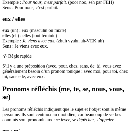
Exemple :
Pour nous, c’est parfait.
(poor noo, seh par-FEH)
Sens : Pour nous, c’est parfait.
eux / elles
eux
(uh) : eux (masculin ou mixte)
elles
(ell) : elles (tout féminin)
Exemple :
Je viens avec eux.
(zhuh vyahn ah-VEK uh)
Sens : Je viens avec eux.
💡
Règle rapide
S’il y a une préposition (avec, pour, chez, sans, de, à), vous avez
généralement besoin d’un pronom tonique : avec moi, pour toi, chez
lui, sans elle, avec eux.
Pronoms réfléchis (me, te, se, nous, vous,
se)
Les pronoms réfléchis indiquent que le sujet et l’objet sont la même
personne. Ils sont centraux au quotidien, car beaucoup de verbes
courants sont pronominaux :
se lever
,
se dépêcher
,
s’appeler
.
me / m'