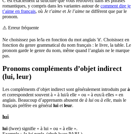
C’est exactement la structure que vous retrouvez dans les phrases
romantiques, y compris dans les variantes autour de
comment dire je
t’aime en français
, où
Je t’aime
et
Je l’aime
ne diffèrent que par le
pronom.
⚠️
Erreur fréquente
Ne choisissez pas le/la en fonction du mot anglais 'it'. Choisissez en
fonction du genre grammatical du nom français : le livre, la table. Le
pronom garde le genre du nom, même quand l’anglais ne le marque
pas.
Pronoms compléments d’objet indirect
(lui, leur)
Les compléments d’objet indirect sont généralement introduits par
à
et correspondent souvent à « à lui/à elle » ou « à eux/à elles » en
anglais. Beaucoup d’apprenants abusent de
à lui
ou
à elle
, mais le
français préfère en général
lui
et
leur
.
lui
lui
(lwee) signifie « à lui » ou « à elle ».
Exemple :
Je lui parle.
(zhuh lwee PARL)