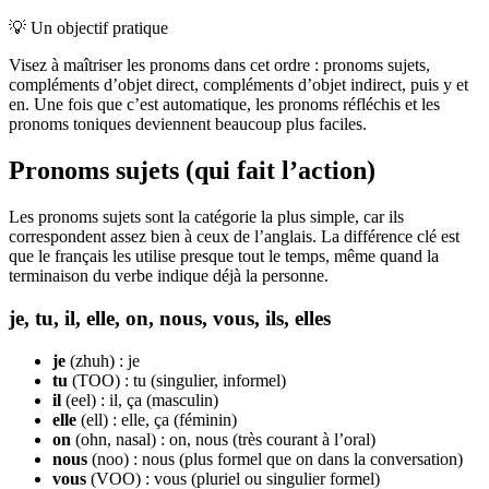
💡
Un objectif pratique
Visez à maîtriser les pronoms dans cet ordre : pronoms sujets,
compléments d’objet direct, compléments d’objet indirect, puis y et
en. Une fois que c’est automatique, les pronoms réfléchis et les
pronoms toniques deviennent beaucoup plus faciles.
Pronoms sujets (qui fait l’action)
Les pronoms sujets sont la catégorie la plus simple, car ils
correspondent assez bien à ceux de l’anglais. La différence clé est
que le français les utilise presque tout le temps, même quand la
terminaison du verbe indique déjà la personne.
je, tu, il, elle, on, nous, vous, ils, elles
je
(zhuh) : je
tu
(TOO) : tu (singulier, informel)
il
(eel) : il, ça (masculin)
elle
(ell) : elle, ça (féminin)
on
(ohn, nasal) : on, nous (très courant à l’oral)
nous
(noo) : nous (plus formel que on dans la conversation)
vous
(VOO) : vous (pluriel ou singulier formel)