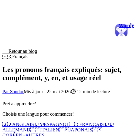
Wordy
← Retour au blog
🇫🇷
Français
Les pronoms français expliqués: sujet,
complément, y, en, et usage réel
Par Sandor
Mis à jour : 22 mai 2026
⏱
12 min de lecture
Pret a apprendre?
Choisis une langue pour commencer!
🇬🇧
ANGLAIS
🇪🇸
ESPAGNOL
🇫🇷
FRANÇAIS
🇩🇪
ALLEMAND
🇮🇹
ITALIEN
🇯🇵
JAPONAIS
🇰🇷
CORÉEN
+
AUTRES...