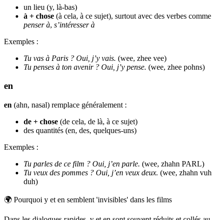
un lieu (y, là-bas)
à + chose
(à cela, à ce sujet), surtout avec des verbes comme
penser à
,
s’intéresser à
Exemples :
Tu vas à Paris ? Oui, j’y vais.
(wee, zhee vee)
Tu penses à ton avenir ? Oui, j’y pense.
(wee, zhee pohns)
en
en
(ahn, nasal) remplace généralement :
de + chose
(de cela, de là, à ce sujet)
des quantités (en, des, quelques-uns)
Exemples :
Tu parles de ce film ? Oui, j’en parle.
(wee, zhahn PARL)
Tu veux des pommes ? Oui, j’en veux deux.
(wee, zhahn vuh
duh)
🌍
Pourquoi y et en semblent 'invisibles' dans les films
Dans les dialogues rapides, y et en sont souvent réduits et collés au