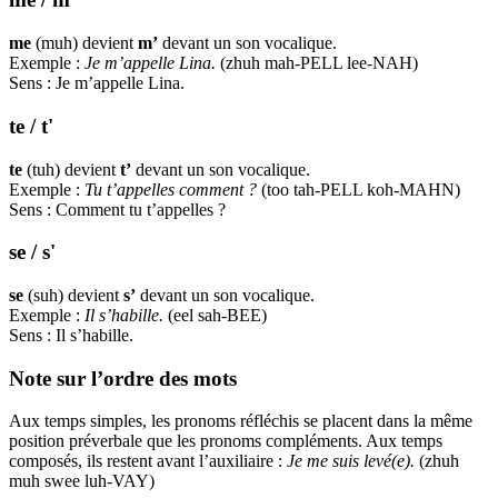
me
(muh) devient
m’
devant un son vocalique.
Exemple :
Je m’appelle Lina.
(zhuh mah-PELL lee-NAH)
Sens : Je m’appelle Lina.
te / t'
te
(tuh) devient
t’
devant un son vocalique.
Exemple :
Tu t’appelles comment ?
(too tah-PELL koh-MAHN)
Sens : Comment tu t’appelles ?
se / s'
se
(suh) devient
s’
devant un son vocalique.
Exemple :
Il s’habille.
(eel sah-BEE)
Sens : Il s’habille.
Note sur l’ordre des mots
Aux temps simples, les pronoms réfléchis se placent dans la même
position préverbale que les pronoms compléments. Aux temps
composés, ils restent avant l’auxiliaire :
Je me suis levé(e).
(zhuh
muh swee luh-VAY)