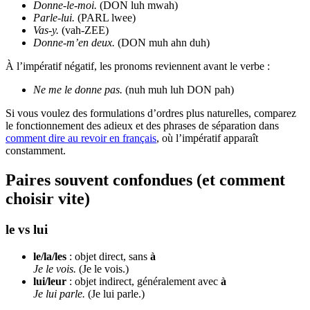
Donne-le-moi.
(DON luh mwah)
Parle-lui.
(PARL lwee)
Vas-y.
(vah-ZEE)
Donne-m’en deux.
(DON muh ahn duh)
À l’impératif négatif, les pronoms reviennent avant le verbe :
Ne me le donne pas.
(nuh muh luh DON pah)
Si vous voulez des formulations d’ordres plus naturelles, comparez
le fonctionnement des adieux et des phrases de séparation dans
comment dire au revoir en français
, où l’impératif apparaît
constamment.
Paires souvent confondues (et comment
choisir vite)
le vs lui
le/la/les
: objet direct, sans
à
Je le vois.
(Je le vois.)
lui/leur
: objet indirect, généralement avec
à
Je lui parle.
(Je lui parle.)