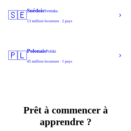
Suédois
Svenska
🇸🇪
13 million locuteurs · 2 pays
Polonais
Polski
🇵🇱
45 million locuteurs · 1 pays
Prêt à commencer à
apprendre ?