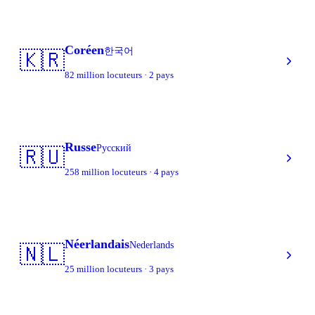
Coréen
한국어
🇰🇷
82 million locuteurs · 2 pays
Russe
Русский
🇷🇺
258 million locuteurs · 4 pays
Néerlandais
Nederlands
🇳🇱
25 million locuteurs · 3 pays