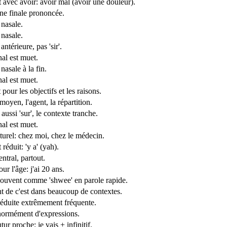
 avec avoir: avoir mal (avoir une douleur).
e finale prononcée.
 nasale.
 nasale.
antérieure, pas 'sir'.
inal est muet.
nasale à la fin.
inal est muet.
pour les objectifs et les raisons.
moyen, l'agent, la répartition.
 aussi 'sur', le contexte tranche.
inal est muet.
turel: chez moi, chez le médecin.
réduit: 'y a' (yah).
ntral, partout.
ur l'âge: j'ai 20 ans.
ouvent comme 'shwee' en parole rapide.
nt de c'est dans beaucoup de contextes.
éduite extrêmement fréquente.
ormément d'expressions.
tur proche: je vais + infinitif.