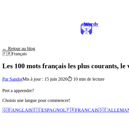
Wordy
← Retour au blog
🇫🇷
Français
Les 100 mots français les plus courants, le
Par Sandor
Mis à jour : 15 juin 2026
⏱
10 min de lecture
Pret a apprendre?
Choisis une langue pour commencer!
🇬🇧
ANGLAIS
🇪🇸
ESPAGNOL
🇫🇷
FRANÇAIS
🇩🇪
ALLEMA