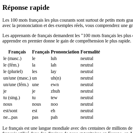
Réponse rapide
Les 100 mots français les plus courants sont surtout de petits mots gr
avec la prononciation et des exemples réels, vous comprendrez une gran
Les apprenants de français demandent les "100 mots français les plus 
apprendre en premier donne le gain de compréhension le plus rapide.
Français
Français
Prononciation
Formalité
le (masc.)
le
luh
neutral
le (fém.)
la
lah
neutral
le (pluriel)
les
lay
neutral
un/une (masc.)
un
uh(n)
neutral
un/une (fém.)
une
ewn
neutral
je
je
zhuh
neutral
tu (sing.)
tu
tew
neutral
nous
nous
noo
neutral
est/sont
est
eh
neutral
ne...pas
pas
pah
neutral
Le français est une langue mondiale avec des centaines de millions de