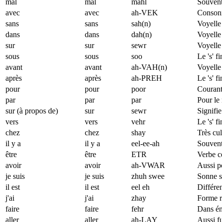
mal
mal
mahl
Souvent
avec
avec
ah-VEK
Consonn
sans
sans
sah(n)
Voyelle
dans
dans
dah(n)
Voyelle
sur
sur
sewr
Voyelle 
sous
sous
soo
Le 's' f
avant
avant
ah-VAH(n)
Voyelle 
après
après
ah-PREH
Le 's' f
pour
pour
poor
Courant 
par
par
par
Pour le 
sur (à propos de)
sur
sewr
Signifie
vers
vers
vehr
Le 's' f
chez
chez
shay
Très cul
il y a
il y a
eel-ee-ah
Souvent 
être
être
ETR
Verbe ce
avoir
avoir
ah-VWAR
Aussi po
je suis
je suis
zhuh swee
Sonne s
il est
il est
eel eh
Différe
j'ai
j'ai
zhay
Forme r
faire
faire
fehr
Dans én
aller
aller
ah-LAY
Aussi fu