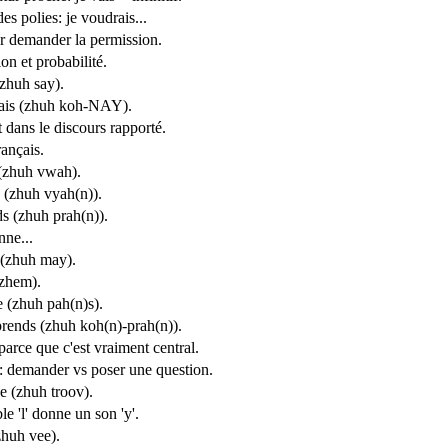
s polies: je voudrais...
r demander la permission.
on et probabilité.
(zhuh say).
ais (zhuh koh-NAY).
 dans le discours rapporté.
rançais.
 (zhuh vwah).
s (zhuh vyah(n)).
ds (zhuh prah(n)).
nne...
 (zhuh may).
(zhem).
e (zhuh pah(n)s).
rends (zhuh koh(n)-prah(n)).
arce que c'est vraiment central.
 demander vs poser une question.
e (zhuh troov).
e 'l' donne un son 'y'.
zhuh vee).