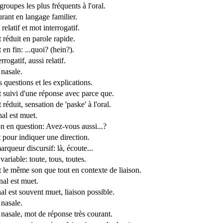
roupes les plus fréquents à l'oral.
rant en langage familier.
elatif et mot interrogatif.
 réduit en parole rapide.
en fin: ...quoi? (hein?).
rrogatif, aussi relatif.
 nasale.
 questions et les explications.
 suivi d'une réponse avec parce que.
réduit, sensation de 'paske' à l'oral.
inal est muet.
on en question: Avez-vous aussi...?
 pour indiquer une direction.
rqueur discursif: là, écoute...
ariable: toute, tous, toutes.
 le même son que tout en contexte de liaison.
inal est muet.
inal est souvent muet, liaison possible.
 nasale.
 nasale, mot de réponse très courant.