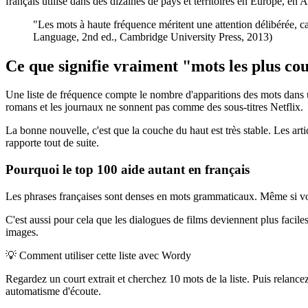
français utilisé dans des dizaines de pays et territoires en Europe, en
"Les mots à haute fréquence méritent une attention délibérée, ca
Language, 2nd ed., Cambridge University Press, 2013)
Ce que signifie vraiment "mots les plus co
Une liste de fréquence compte le nombre d'apparitions des mots dans u
romans et les journaux ne sonnent pas comme des sous-titres Netflix.
La bonne nouvelle, c'est que la couche du haut est très stable. Les art
rapporte tout de suite.
Pourquoi le top 100 aide autant en français
Les phrases françaises sont denses en mots grammaticaux. Même si vous 
C'est aussi pour cela que les dialogues de films deviennent plus facil
images.
💡
Comment utiliser cette liste avec Wordy
Regardez un court extrait et cherchez 10 mots de la liste. Puis relance
automatisme d'écoute.