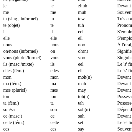
je
je
zhuh
Devant v
me
me
muh
Souvent 
tu (sing., informel)
tu
tew
Très co
te (objet)
te
tuh
Pronom c
il
il
eel
S'emplo
elle
elle
ell
S'emplo
nous
nous
noo
À l'ora
on/nous (informel)
on
oh(n)
Signifie
vous (pluriel/formel)
vous
voo
Singulie
ils (masc./mixte)
ils
eel
Le 's' f
elles (fém.)
elles
ell
Le 's' f
mon
mon
moh(n)
Devant 
ma (fém.)
ma
mah
Devant 
mes (pluriel)
mes
may
Devant 
ton
ton
toh(n)
Possesse
ta (fém.)
ta
tah
Possesse
son/sa
son
soh(n)
Dépend 
ce (masc.)
ce
suh
Devant v
cette (fém.)
cette
set
Le 'e' f
ces
ces
say
Souvent