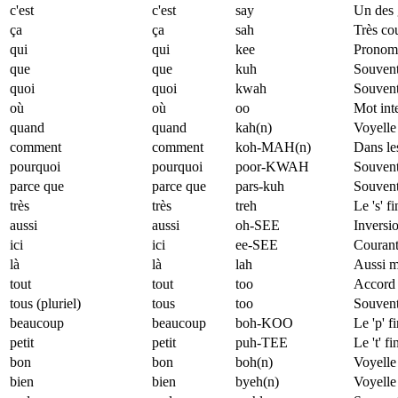
c'est
c'est
say
Un des g
ça
ça
sah
Très cou
qui
qui
kee
Pronom r
que
que
kuh
Souvent
quoi
quoi
kwah
Souvent 
où
où
oo
Mot inte
quand
quand
kah(n)
Voyelle
comment
comment
koh-MAH(n)
Dans les
pourquoi
pourquoi
poor-KWAH
Souvent
parce que
parce que
pars-kuh
Souvent 
très
très
treh
Le 's' f
aussi
aussi
oh-SEE
Inversi
ici
ici
ee-SEE
Courant
là
là
lah
Aussi ma
tout
tout
too
Accord v
tous (pluriel)
tous
too
Souvent
beaucoup
beaucoup
boh-KOO
Le 'p' f
petit
petit
puh-TEE
Le 't' f
bon
bon
boh(n)
Voyelle
bien
bien
byeh(n)
Voyelle