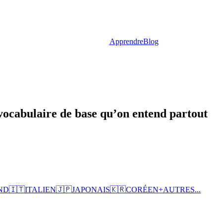
Apprendre
Blog
 vocabulaire de base qu’on entend partout
ND
🇮🇹
ITALIEN
🇯🇵
JAPONAIS
🇰🇷
CORÉEN
+
AUTRES...