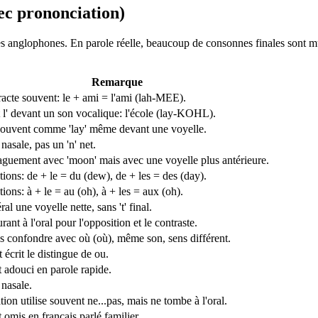
vec prononciation)
s anglophones. En parole réelle, beaucoup de consonnes finales sont muet
Remarque
racte souvent: le + ami = l'ami (lah-MEE).
 l' devant un son vocalique: l'école (lay-KOHL).
ouvent comme 'lay' même devant une voyelle.
nasale, pas un 'n' net.
guement avec 'moon' mais avec une voyelle plus antérieure.
ions: de + le = du (dew), de + les = des (day).
ions: à + le = au (oh), à + les = aux (oh).
al une voyelle nette, sans 't' final.
rant à l'oral pour l'opposition et le contraste.
s confondre avec où (où), même son, sens différent.
 écrit le distingue de ou.
 adouci en parole rapide.
 nasale.
ion utilise souvent ne...pas, mais ne tombe à l'oral.
omis en français parlé familier.