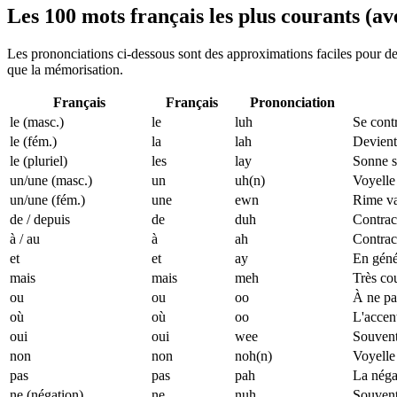
Les 100 mots français les plus courants (a
Les prononciations ci-dessous sont des approximations faciles pour de
que la mémorisation.
Français
Français
Prononciation
le (masc.)
le
luh
Se cont
le (fém.)
la
lah
Devient
le (pluriel)
les
lay
Sonne s
un/une (masc.)
un
uh(n)
Voyelle 
un/une (fém.)
une
ewn
Rime va
de / depuis
de
duh
Contract
à / au
à
ah
Contract
et
et
ay
En génér
mais
mais
meh
Très cou
ou
ou
oo
À ne pa
où
où
oo
L'accent
oui
oui
wee
Souvent
non
non
noh(n)
Voyelle
pas
pas
pah
La négat
ne (négation)
ne
nuh
Souvent 