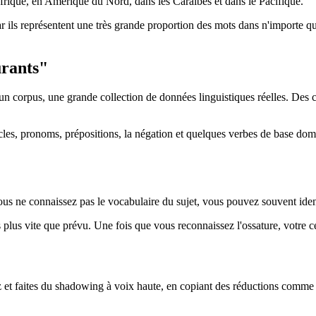
 Afrique, en Amérique du Nord, dans les Caraïbes et dans le Pacifique.
r ils représentent une très grande proportion des mots dans n'importe qu
urants"
n corpus, une grande collection de données linguistiques réelles. Des co
icles, pronoms, prépositions, la négation et quelques verbes de base domi
ne connaissez pas le vocabulaire du sujet, vous pouvez souvent identifie
es plus vite que prévu. Une fois que vous reconnaissez l'ossature, votre
z et faites du shadowing à voix haute, en copiant des réductions comme "