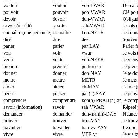
vouloir
vouloir
voo-LWAR
Demande
pouvoir
pouvoir
poo-VWAR
Clé pou
devoir
devoir
duh-VWAR
Obligati
savoir (un fait)
savoir
sah-VWAR
Je sais 
connaître (une personne)
connaître
koh-NETR
Je conn
dire
dire
deer
Souvent
parler
parler
par-LAY
Parler f
voir
voir
vwar
Je vois
venir
venir
vuh-NEER
Je vien
prendre
prendre
prah(n)-dr
Je pren
donner
donner
doh-NAY
Je te do
mettre
mettre
METR
Je mets
aimer
aimer
eh-MAY
J'aime 
penser
penser
pah(n)-SAY
Je pens
comprendre
comprendre
koh(n)-PRAH(n)-dr
Je comp
savoir (information)
savoir
sah-VWAR
Répété p
demander
demander
duh-mah(n)-DAY
Nuance:
trouver
trouver
troo-VAY
Je trouv
travailler
travailler
trah-vy-YAY
Le doubl
vivre
vivre
VEE-vr
Je vis (