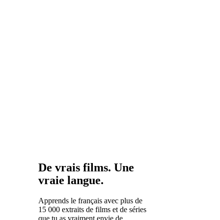
portugais ou
d’ici 2050.
le roumain
devient
beaucoup plus
facile. Le
français
partage du
vocabulaire et
des structures
grammaticales
avec toutes
ces langues.
De vrais films. Une
vraie langue.
Apprends le français avec plus de
15 000 extraits de films et de séries
que tu as vraiment envie de