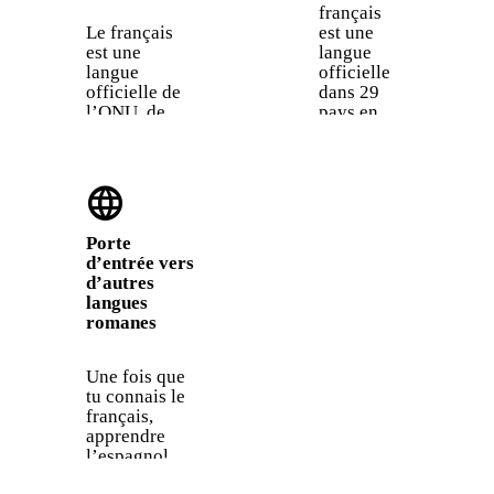
français
Le français
est une
est une
langue
langue
officielle
officielle de
dans 29
l’ONU, de
pays en
l’UE, de
Europe, en
l’OTAN et du
Afrique,
Comité
dans les
language
international
Amériques
olympique. Il
et dans le
reste la
Pacifique.
Porte
langue
C’est la
d’entrée vers
traditionnelle
langue qui
d’autres
de la
progresse
langues
diplomatie,
le plus
romanes
de la cuisine,
vite en
de la mode et
Afrique, et
des arts.
elle
Une fois que
devrait
tu connais le
compter
français,
700
apprendre
millions
l’espagnol,
de
l’italien, le
locuteurs