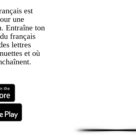
ançais est
pour une
. Entraîne ton
 du français
des lettres
muettes et où
nchaînent.