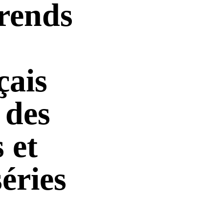
rends
çais
 des
 et
séries