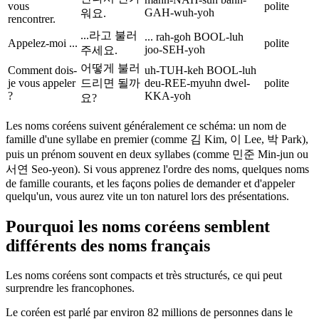
vous
polite
GAH-wuh-yoh
워요.
rencontrer.
...라고 불러
... rah-goh BOOL-luh
Appelez-moi ...
polite
joo-SEH-yoh
주세요.
어떻게 불러
Comment dois-
uh-TUH-keh BOOL-luh
je vous appeler
드리면 될까
deu-REE-myuhn dwel-
polite
?
KKA-yoh
요?
Les noms coréens suivent généralement ce schéma: un nom de
famille d'une syllabe en premier (comme 김 Kim, 이 Lee, 박 Park),
puis un prénom souvent en deux syllabes (comme 민준 Min-jun ou
서연 Seo-yeon). Si vous apprenez l'ordre des noms, quelques noms
de famille courants, et les façons polies de demander et d'appeler
quelqu'un, vous aurez vite un ton naturel lors des présentations.
Pourquoi les noms coréens semblent
différents des noms français
Les noms coréens sont compacts et très structurés, ce qui peut
surprendre les francophones.
Le coréen est parlé par environ 82 millions de personnes dans le