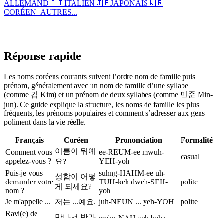
ALLEMAND
🇮🇹
ITALIEN
🇯🇵
JAPONAIS
🇰🇷
CORÉEN
+
AUTRES...
Réponse rapide
Les noms coréens courants suivent l’ordre nom de famille puis
prénom, généralement avec un nom de famille d’une syllabe
(comme 김 Kim) et un prénom de deux syllabes (comme 민준 Min-
jun). Ce guide explique la structure, les noms de famille les plus
fréquents, les prénoms populaires et comment s’adresser aux gens
poliment dans la vie réelle.
Français
Coréen
Prononciation
Formalité
이름이 뭐예
Comment vous
ee-REUM-ee mwuh-
casual
appelez-vous ?
YEH-yoh
요?
Puis-je vous
suhng-HAHM-ee uh-
성함이 어떻
demander votre
TUH-keh dweh-SEH-
polite
게 되세요?
nom ?
yoh
Je m'appelle ...
저는 ...예요.
juh-NEUN ... yeh-YOH
polite
Ravi(e) de
만나서 반가
mahn-NAH-suh bahn-