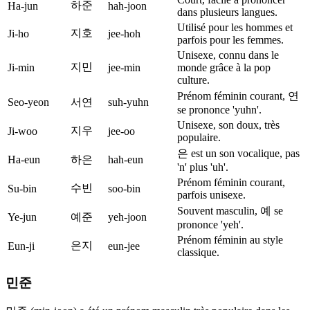
하준
Ha-jun
hah-joon
dans plusieurs langues.
Utilisé pour les hommes et
지호
Ji-ho
jee-hoh
parfois pour les femmes.
Unisexe, connu dans le
지민
Ji-min
jee-min
monde grâce à la pop
culture.
Prénom féminin courant, 연
Seo-yeon
서연
suh-yuhn
se prononce 'yuhn'.
Unisexe, son doux, très
지우
Ji-woo
jee-oo
populaire.
은 est un son vocalique, pas
Ha-eun
하은
hah-eun
'n' plus 'uh'.
Prénom féminin courant,
수빈
Su-bin
soo-bin
parfois unisexe.
Souvent masculin, 예 se
Ye-jun
예준
yeh-joon
prononce 'yeh'.
Prénom féminin au style
은지
Eun-ji
eun-jee
classique.
민준