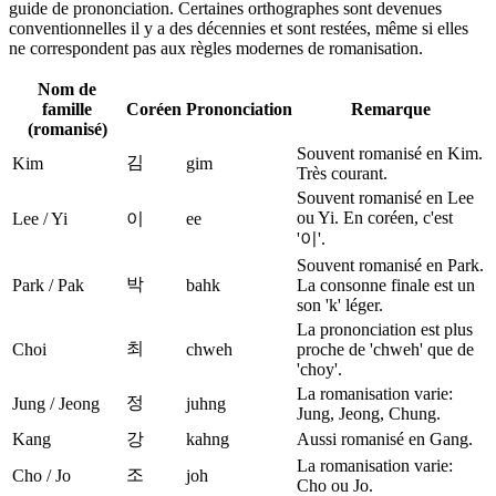
guide de prononciation. Certaines orthographes sont devenues
conventionnelles il y a des décennies et sont restées, même si elles
ne correspondent pas aux règles modernes de romanisation.
Nom de
famille
Coréen
Prononciation
Remarque
(romanisé)
Souvent romanisé en Kim.
김
Kim
gim
Très courant.
Souvent romanisé en Lee
ou Yi. En coréen, c'est
Lee / Yi
이
ee
'이'.
Souvent romanisé en Park.
박
Park / Pak
bahk
La consonne finale est un
son 'k' léger.
La prononciation est plus
최
Choi
chweh
proche de 'chweh' que de
'choy'.
La romanisation varie:
정
Jung / Jeong
juhng
Jung, Jeong, Chung.
Kang
강
kahng
Aussi romanisé en Gang.
La romanisation varie:
조
Cho / Jo
joh
Cho ou Jo.