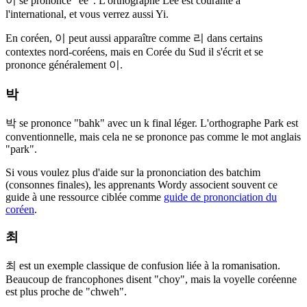
이 se prononce "ee". L'orthographe Lee est courante à
l'international, et vous verrez aussi Yi.
En coréen, 이 peut aussi apparaître comme 리 dans certains
contextes nord-coréens, mais en Corée du Sud il s'écrit et se
prononce généralement 이.
박
박 se prononce "bahk" avec un k final léger. L'orthographe Park est
conventionnelle, mais cela ne se prononce pas comme le mot anglais
"park".
Si vous voulez plus d'aide sur la prononciation des batchim
(consonnes finales), les apprenants Wordy associent souvent ce
guide à une ressource ciblée comme
guide de prononciation du
coréen
.
최
최 est un exemple classique de confusion liée à la romanisation.
Beaucoup de francophones disent "choy", mais la voyelle coréenne
est plus proche de "chweh".