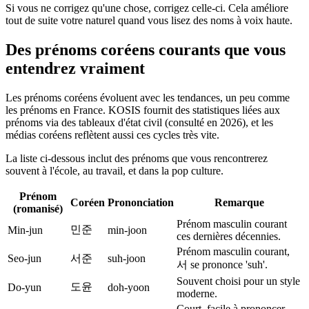
Si vous ne corrigez qu'une chose, corrigez celle-ci. Cela améliore
tout de suite votre naturel quand vous lisez des noms à voix haute.
Des prénoms coréens courants que vous
entendrez vraiment
Les prénoms coréens évoluent avec les tendances, un peu comme
les prénoms en France. KOSIS fournit des statistiques liées aux
prénoms via des tableaux d'état civil (consulté en 2026), et les
médias coréens reflètent aussi ces cycles très vite.
La liste ci-dessous inclut des prénoms que vous rencontrerez
souvent à l'école, au travail, et dans la pop culture.
Prénom
Coréen
Prononciation
Remarque
(romanisé)
Prénom masculin courant
민준
Min-jun
min-joon
ces dernières décennies.
Prénom masculin courant,
Seo-jun
서준
suh-joon
서 se prononce 'suh'.
Souvent choisi pour un style
도윤
Do-yun
doh-yoon
moderne.
Court, facile à prononcer