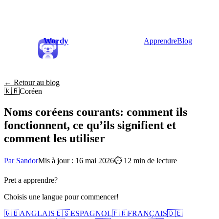
Wordy
Apprendre
Blog
← Retour au blog
🇰🇷
Coréen
Noms coréens courants: comment ils
fonctionnent, ce qu’ils signifient et
comment les utiliser
Par Sandor
Mis à jour : 16 mai 2026
⏱
12 min de lecture
Pret a apprendre?
Choisis une langue pour commencer!
🇬🇧
ANGLAIS
🇪🇸
ESPAGNOL
🇫🇷
FRANÇAIS
🇩🇪