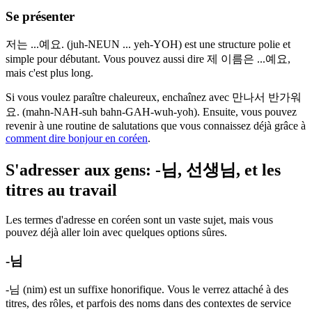
Se présenter
저는 ...예요. (juh-NEUN ... yeh-YOH) est une structure polie et
simple pour débutant. Vous pouvez aussi dire 제 이름은 ...예요,
mais c'est plus long.
Si vous voulez paraître chaleureux, enchaînez avec 만나서 반가워
요. (mahn-NAH-suh bahn-GAH-wuh-yoh). Ensuite, vous pouvez
revenir à une routine de salutations que vous connaissez déjà grâce à
comment dire bonjour en coréen
.
S'adresser aux gens: -님, 선생님, et les
titres au travail
Les termes d'adresse en coréen sont un vaste sujet, mais vous
pouvez déjà aller loin avec quelques options sûres.
-님
-님 (nim) est un suffixe honorifique. Vous le verrez attaché à des
titres, des rôles, et parfois des noms dans des contextes de service