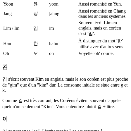
Yoon
윤
yoon
Aussi romanisé en Yun.
Aussi romanisé en Chang
장
Jang
jahng
dans les anciens systèmes.
Souvent écrit Lim en
anglais, mais en coréen
Lim / Im
임
im
c'est '임'.
À distinguer du mot '한'
Han
한
hahn
utilisé avec d'autres sens.
Oh
오
oh
Voyelle 'oh' courte.
김
김 s'écrit souvent Kim en anglais, mais le son coréen est plus proche
de "gim" que d'un "kim" dur. La consonne initiale se situe entre g et
k.
Comme 김 est très courant, les Coréens évitent souvent d'appeler
quelqu'un seulement "Kim". Vous entendrez plutôt 김 + titre.
이