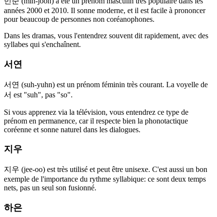
민준 (min-joon) a été un prénom masculin très populaire dans les
années 2000 et 2010. Il sonne moderne, et il est facile à prononcer
pour beaucoup de personnes non coréanophones.
Dans les dramas, vous l'entendrez souvent dit rapidement, avec des
syllabes qui s'enchaînent.
서연
서연 (suh-yuhn) est un prénom féminin très courant. La voyelle de
서 est "suh", pas "so".
Si vous apprenez via la télévision, vous entendrez ce type de
prénom en permanence, car il respecte bien la phonotactique
coréenne et sonne naturel dans les dialogues.
지우
지우 (jee-oo) est très utilisé et peut être unisexe. C'est aussi un bon
exemple de l'importance du rythme syllabique: ce sont deux temps
nets, pas un seul son fusionné.
하은