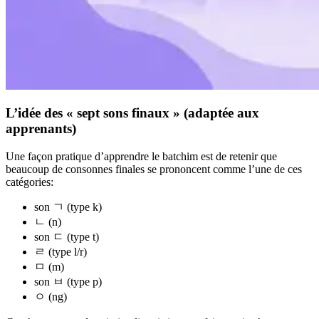
L’idée des « sept sons finaux » (adaptée aux
apprenants)
Une façon pratique d’apprendre le batchim est de retenir que
beaucoup de consonnes finales se prononcent comme l’une de ces
catégories:
son ㄱ (type k)
ㄴ (n)
son ㄷ (type t)
ㄹ (type l/r)
ㅁ (m)
son ㅂ (type p)
ㅇ (ng)