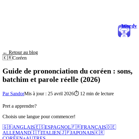
Wordy
← Retour au blog
🇰🇷
Coréen
Guide de prononciation du coréen : sons,
batchim et parole réelle (2026)
Par Sandor
Mis à jour : 25 avril 2026
⏱
12 min de lecture
Pret a apprendre?
Choisis une langue pour commencer!
🇬🇧
ANGLAIS
🇪🇸
ESPAGNOL
🇫🇷
FRANÇAIS
🇩🇪
ALLEMAND
🇮🇹
ITALIEN
🇯🇵
JAPONAIS
🇰🇷
CORÉEN
+
AUTRES...