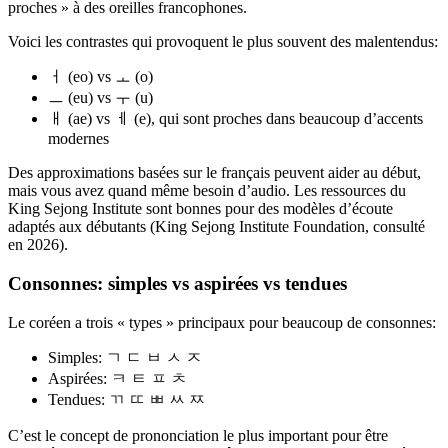
proches » à des oreilles francophones.
Voici les contrastes qui provoquent le plus souvent des malentendus:
ㅓ (eo) vs ㅗ (o)
ㅡ (eu) vs ㅜ (u)
ㅐ (ae) vs ㅔ (e), qui sont proches dans beaucoup d’accents
modernes
Des approximations basées sur le français peuvent aider au début,
mais vous avez quand même besoin d’audio. Les ressources du
King Sejong Institute sont bonnes pour des modèles d’écoute
adaptés aux débutants (King Sejong Institute Foundation, consulté
en 2026).
Consonnes: simples vs aspirées vs tendues
Le coréen a trois « types » principaux pour beaucoup de consonnes:
Simples: ㄱ ㄷ ㅂ ㅅ ㅈ
Aspirées: ㅋ ㅌ ㅍ ㅊ
Tendues: ㄲ ㄸ ㅃ ㅆ ㅉ
C’est le concept de prononciation le plus important pour être