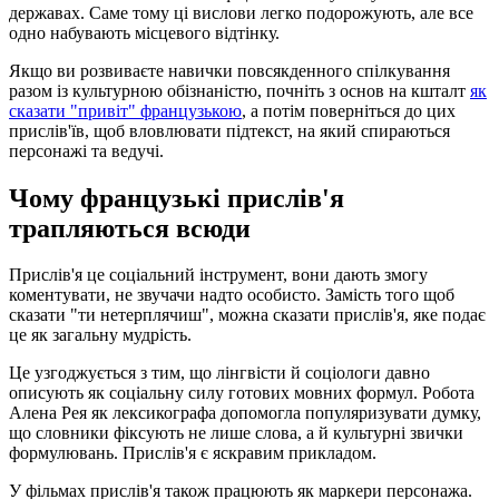
державах. Саме тому ці вислови легко подорожують, але все
одно набувають місцевого відтінку.
Якщо ви розвиваєте навички повсякденного спілкування
разом із культурною обізнаністю, почніть з основ на кшталт
як
сказати "привіт" французькою
, а потім поверніться до цих
прислів'їв, щоб вловлювати підтекст, на який спираються
персонажі та ведучі.
Чому французькі прислів'я
трапляються всюди
Прислів'я це соціальний інструмент, вони дають змогу
коментувати, не звучачи надто особисто. Замість того щоб
сказати "ти нетерплячиш", можна сказати прислів'я, яке подає
це як загальну мудрість.
Це узгоджується з тим, що лінгвісти й соціологи давно
описують як соціальну силу готових мовних формул. Робота
Алена Рея як лексикографа допомогла популяризувати думку,
що словники фіксують не лише слова, а й культурні звички
формулювань. Прислів'я є яскравим прикладом.
У фільмах прислів'я також працюють як маркери персонажа.