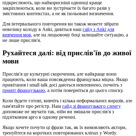
підкреслюють, що найкорисніші одиниці краще
закріплюються, коли ви зустрічаєте їх багато разів у
змістовних контекстах, а не як ізольовані визначення.
Для інтервального повторення ви також можете зібрати
невелику колоду в Anki, дивіться наш
гайд з Anki для
вивчення мов
, але на лицьовому боці залишайте ситуацію, а
не лише прислів'я.
Рухайтеся далі: від прислів'їв до живої
мови
Прислів'я це культурні скорочення, але найкраще вони
працюють, коли ваша повсякденна французька міцна. Якщо
привітання і small talk досі даються невпевнено, почніть з
привіт французькою
, а потім поверніться до цього списку.
Коли будете готові, вивчіть і кілька неформальних виразів, але
пам'ятайте про регістр. Наш
гайд зі французького сленгу
допоможе не звучати так, ніби ви змішали прислів'я з
підлітковим арго в одному реченні.
Якщо хочете почути ці фрази так, як їх вимовляють актори,
тренуйтеся на коротких повторюваних кліпах у Wordy.