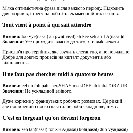
М'яка оптимістична фраза після важкого періоду. Підходить
для розривів, стресу на роботі та екзаменаційних сезонів.
Tout vient à point à qui sait attendre
Вимова:
too vye(nasal) ah pwa(nasal) ah kee seh ah-TA(nasal)dr
Значення:
Усе приходить вчасно до того, хто вміє чекати.
Прислів'я про терпіння, яке звучить елегантно, а не повчально.
Добре для довгих процесів на кшталт документів або
відновлення.
Il ne faut pas chercher midi à quatorze heures
Вимова:
eel nu foh pah sher-SHAY mee-DEE ah kah-TORZ UR
Значення:
Не ускладнюй зайвого.
Дуже корисне у французьких робочих розмовах. Це різкий,
але поширений спосіб сказати: не роби складніше, ніж є.
C'est en forgeant qu'on devient forgeron
Вимова:
seh tah(nasal) for-ZHA(nasal) koh(nasal) duh-vya(nasal)