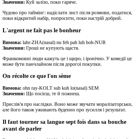
Значення:
Куй залізо, поки гаряче.
Чудово про таймінг: надіслати лист після розмови, податися,
поки відкритий набір, попросити, поки настрій добрий.
L'argent ne fait pas le bonheur
Вимова:
lahr-ZHA(nasal) nu feh pah luh boh-NUR
Значення:
Гроші не купують щастя.
Франкомовні люди кажуть це і щиро, і іронічно. У комедії це
може бути панчлайном після дорогої покупки.
On récolte ce que l'on sème
Вимова:
ohn ray-KOLT suh kuh lo(nasal) SEM
Значення:
Що посієш, те й пожнеш.
Прислів'я про наслідки. Воно може звучати моралізаторськи,
але його також уживають буденно про зусилля і результат.
Il faut tourner sa langue sept fois dans sa bouche
avant de parler