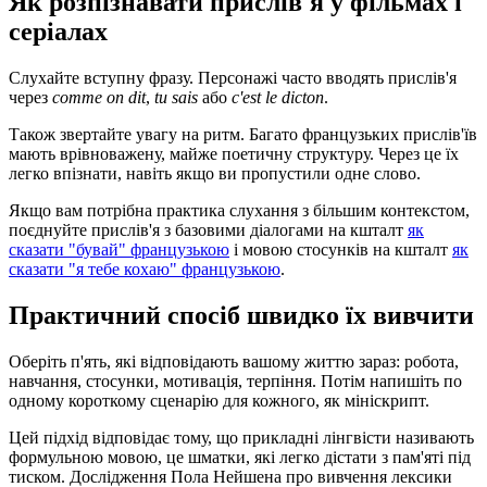
Як розпізнавати прислів'я у фільмах і
серіалах
Слухайте вступну фразу. Персонажі часто вводять прислів'я
через
comme on dit
,
tu sais
або
c'est le dicton
.
Також звертайте увагу на ритм. Багато французьких прислів'їв
мають врівноважену, майже поетичну структуру. Через це їх
легко впізнати, навіть якщо ви пропустили одне слово.
Якщо вам потрібна практика слухання з більшим контекстом,
поєднуйте прислів'я з базовими діалогами на кшталт
як
сказати "бувай" французькою
і мовою стосунків на кшталт
як
сказати "я тебе кохаю" французькою
.
Практичний спосіб швидко їх вивчити
Оберіть п'ять, які відповідають вашому життю зараз: робота,
навчання, стосунки, мотивація, терпіння. Потім напишіть по
одному короткому сценарію для кожного, як мініскрипт.
Цей підхід відповідає тому, що прикладні лінгвісти називають
формульною мовою, це шматки, які легко дістати з пам'яті під
тиском. Дослідження Пола Нейшена про вивчення лексики