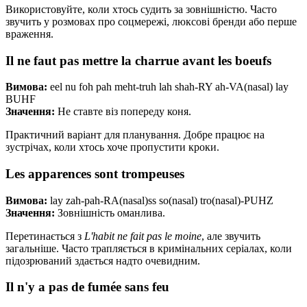
Використовуйте, коли хтось судить за зовнішністю. Часто
звучить у розмовах про соцмережі, люксові бренди або перше
враження.
Il ne faut pas mettre la charrue avant les boeufs
Вимова:
eel nu foh pah meht-truh lah shah-RY ah-VA(nasal) lay
BUHF
Значення:
Не ставте віз попереду коня.
Практичний варіант для планування. Добре працює на
зустрічах, коли хтось хоче пропустити кроки.
Les apparences sont trompeuses
Вимова:
lay zah-pah-RA(nasal)ss so(nasal) tro(nasal)-PUHZ
Значення:
Зовнішність оманлива.
Перетинається з
L'habit ne fait pas le moine
, але звучить
загальніше. Часто трапляється в кримінальних серіалах, коли
підозрюваний здається надто очевидним.
Il n'y a pas de fumée sans feu