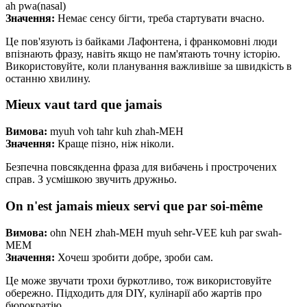
ah pwa(nasal)
Значення:
Немає сенсу бігти, треба стартувати вчасно.
Це пов'язують із байками Лафонтена, і франкомовні люди
впізнають фразу, навіть якщо не пам'ятають точну історію.
Використовуйте, коли планування важливіше за швидкість в
останню хвилину.
Mieux vaut tard que jamais
Вимова:
myuh voh tahr kuh zhah-MEH
Значення:
Краще пізно, ніж ніколи.
Безпечна повсякденна фраза для вибачень і прострочених
справ. З усмішкою звучить дружньо.
On n'est jamais mieux servi que par soi-même
Вимова:
ohn NEH zhah-MEH myuh sehr-VEE kuh par swah-
MEM
Значення:
Хочеш зробити добре, зроби сам.
Це може звучати трохи буркотливо, тож використовуйте
обережно. Підходить для DIY, кулінарії або жартів про
бюрократію.