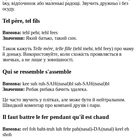
їжу, відпочинок або маленькі радощі. Звучить дружньо і без
осуду.
Tel père, tel fils
Вимова:
tehl pehr, tehl fees
Значення:
Який батько, такий син.
Також кажуть
Telle mère, telle fille
(tehl mehr, tehl feey) про маму
й доньку. Використовуйте, коли схожість проявляється в
звичках, а не лише у зовнішності.
Qui se ressemble s'assemble
Вимова:
kee suh ruh-SAH(nasal)bl sah-SAH(nasal)bl
Значення:
Рибак рибака бачить здалека.
Це часто звучить у плітках, але може бути й нейтральним.
Швидкий коментар про компанії друзів і пари.
Il faut battre le fer pendant qu'il est chaud
Вимова:
eel foh baht-truh luh fehr pah(nasal)-DA(nasal) keel eh
shoh