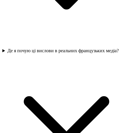
Де я почую ці вислови в реальних французьких медіа?