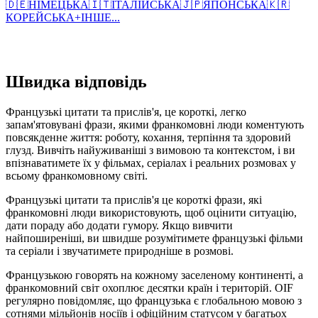
🇩🇪
НІМЕЦЬКА
🇮🇹
ІТАЛІЙСЬКА
🇯🇵
ЯПОНСЬКА
🇰🇷
КОРЕЙСЬКА
+
ІНШЕ...
Швидка відповідь
Французькі цитати та прислів'я, це короткі, легко
запам'ятовувані фрази, якими франкомовні люди коментують
повсякденне життя: роботу, кохання, терпіння та здоровий
глузд. Вивчіть найуживаніші з вимовою та контекстом, і ви
впізнаватимете їх у фільмах, серіалах і реальних розмовах у
всьому франкомовному світі.
Французькі цитати та прислів'я це короткі фрази, які
франкомовні люди використовують, щоб оцінити ситуацію,
дати пораду або додати гумору. Якщо вивчити
найпоширеніші, ви швидше розумітимете французькі фільми
та серіали і звучатимете природніше в розмові.
Французькою говорять на кожному заселеному континенті, а
франкомовний світ охоплює десятки країн і територій. OIF
регулярно повідомляє, що французька є глобальною мовою з
сотнями мільйонів носіїв і офіційним статусом у багатьох