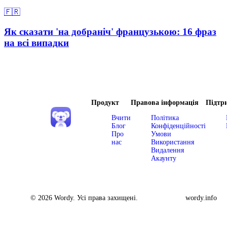
🇫🇷
Як сказати 'на добраніч' французькою: 16 фраз
на всі випадки
Продукт
Правова інформація
Підтр
Вчити
Політика
Блог
Конфіденційності
Про
Умови
нас
Використання
Видалення
Акаунту
© 2026 Wordy. Усі права захищені.
wordy.info