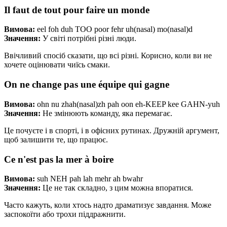
Il faut de tout pour faire un monde
Вимова:
eel foh duh TOO poor fehr uh(nasal) mo(nasal)d
Значення:
У світі потрібні різні люди.
Ввічливий спосіб сказати, що всі різні. Корисно, коли ви не
хочете оцінювати чиїсь смаки.
On ne change pas une équipe qui gagne
Вимова:
ohn nu zhah(nasal)zh pah oon eh-KEEP kee GAHN-yuh
Значення:
Не змінюють команду, яка перемагає.
Це почуєте і в спорті, і в офісних рутинах. Дружній аргумент,
щоб залишити те, що працює.
Ce n'est pas la mer à boire
Вимова:
suh NEH pah lah mehr ah bwahr
Значення:
Це не так складно, з цим можна впоратися.
Часто кажуть, коли хтось надто драматизує завдання. Може
заспокоїти або трохи піддражнити.