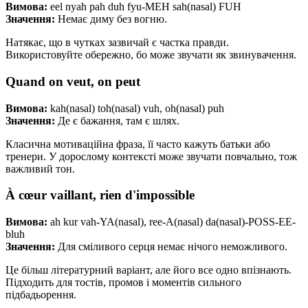
Вимова:
eel nyah pah duh fyu-MEH sah(nasal) FUH
Значення:
Немає диму без вогню.
Натякає, що в чутках зазвичай є частка правди.
Використовуйте обережно, бо може звучати як звинувачення.
Quand on veut, on peut
Вимова:
kah(nasal) toh(nasal) vuh, oh(nasal) puh
Значення:
Де є бажання, там є шлях.
Класична мотиваційна фраза, її часто кажуть батьки або
тренери. У дорослому контексті може звучати повчально, тож
важливий тон.
À cœur vaillant, rien d'impossible
Вимова:
ah kur vah-YA(nasal), ree-A(nasal) da(nasal)-POSS-EE-
bluh
Значення:
Для сміливого серця немає нічого неможливого.
Це більш літературний варіант, але його все одно впізнають.
Підходить для тостів, промов і моментів сильного
підбадьорення.