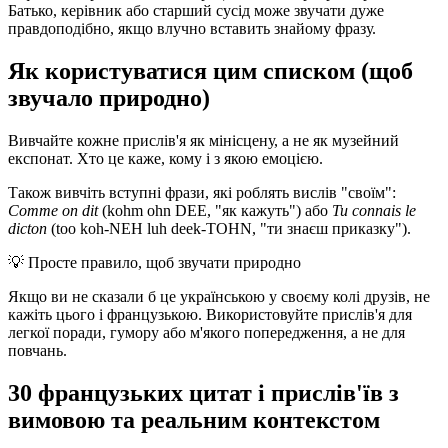
Батько, керівник або старший сусід може звучати дуже
правдоподібно, якщо влучно вставить знайому фразу.
Як користуватися цим списком (щоб
звучало природно)
Вивчайте кожне прислів'я як мінісцену, а не як музейний
експонат. Хто це каже, кому і з якою емоцією.
Також вивчіть вступні фрази, які роблять вислів "своїм":
Comme on dit
(kohm ohn DEE, "як кажуть") або
Tu connais le
dicton
(too koh-NEH luh deek-TOHN, "ти знаєш приказку").
💡
Просте правило, щоб звучати природно
Якщо ви не сказали б це українською у своєму колі друзів, не
кажіть цього і французькою. Використовуйте прислів'я для
легкої поради, гумору або м'якого попередження, а не для
повчань.
30 французьких цитат і прислів'їв з
вимовою та реальним контекстом