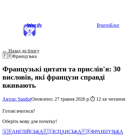
Wordy
Вчити
Блог
← Назад до блогу
🇫🇷
Французька
Французькі цитати та прислів'я: 30
висловів, які французи справді
вживають
Автор: Sandor
Оновлено: 27 травня 2026 р.
⏱
12 хв читання
Готові вчитися?
Оберіть мову для початку!
🇬🇧
АНГЛІЙСЬКА
🇪🇸
ІСПАНСЬКА
🇫🇷
ФРАНЦУЗЬКА