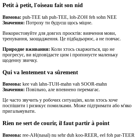
Petit à petit, l'oiseau fait son nid
Вимова:
puh-TEE tah puh-TEE, loh-ZOH feh sohn NEE
Значення:
Потроху ти будуєш щось міцне.
Використовуйте для довгих проєктів: вивчення мови,
тренування, заощадження. Це підбадьорює, а не повчає.
Природне вживання:
Коли хтось скаржиться, що не
прогресує, ви відповідаєте цим і пропонуєте маленьку
щоденну звичку.
Qui va lentement va sûrement
Вимова:
kee vah lahn-TUH-mahn vah SOOR-mahn
Значення:
Повільно, але впевнено перемагає.
Це часто звучить у робочих ситуаціях, коли хтось хоче
поспішити і ризикує помилками. Може підтримати або м'яко
пригальмувати.
Rien ne sert de courir, il faut partir à point
Вимова:
ree-AH(nasal) nu sehr duh koo-REER, eel foh par-TEER