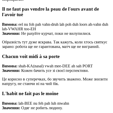
Il ne faut pas vendre la peau de l'ours avant de
l'avoir tué
Вимова:
eel nu foh pah vahn-druh lah poh duh loors ah-vahn duh
lah-VWAHR too-EH
Значення:
Не рахуйте курчат, поки не вилупилися.
Образність тут дуже яскрава. Так кажуть, коли хтось святкує
зарано: робота ще не гарантована, матч ще не виграний.
Chacun voit midi à sa porte
Вимова:
shah-KA(nasal) vwah mee-DEE ah sah PORT
Значення:
Кожен бачить усе зі своєї перспективи.
Це корисно в суперечках, бо звучить зважено. Може знизити
напругу, не стаючи ні на чий бік.
L'habit ne fait pas le moine
Вимова:
lah-BEE nu feh pah luh mwahn
Значення:
Одяг не робить людину.