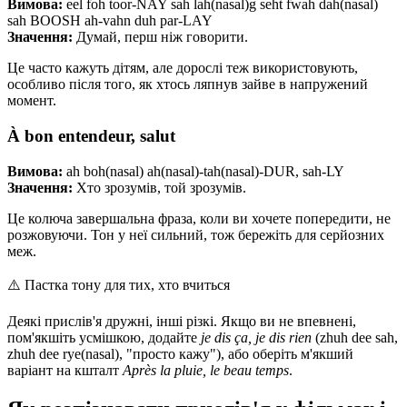
Вимова:
eel foh toor-NAY sah lah(nasal)g seht fwah dah(nasal)
sah BOOSH ah-vahn duh par-LAY
Значення:
Думай, перш ніж говорити.
Це часто кажуть дітям, але дорослі теж використовують,
особливо після того, як хтось ляпнув зайве в напружений
момент.
À bon entendeur, salut
Вимова:
ah boh(nasal) ah(nasal)-tah(nasal)-DUR, sah-LY
Значення:
Хто зрозумів, той зрозумів.
Це колюча завершальна фраза, коли ви хочете попередити, не
розжовуючи. Тон у неї сильний, тож бережіть для серйозних
меж.
⚠️
Пастка тону для тих, хто вчиться
Деякі прислів'я дружні, інші різкі. Якщо ви не впевнені,
пом'якшіть усмішкою, додайте
je dis ça, je dis rien
(zhuh dee sah,
zhuh dee rye(nasal), "просто кажу"), або оберіть м'якший
варіант на кшталт
Après la pluie, le beau temps
.