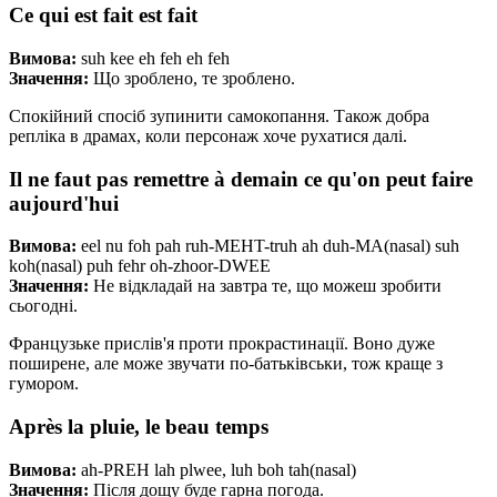
Ce qui est fait est fait
Вимова:
suh kee eh feh eh feh
Значення:
Що зроблено, те зроблено.
Спокійний спосіб зупинити самокопання. Також добра
репліка в драмах, коли персонаж хоче рухатися далі.
Il ne faut pas remettre à demain ce qu'on peut faire
aujourd'hui
Вимова:
eel nu foh pah ruh-MEHT-truh ah duh-MA(nasal) suh
koh(nasal) puh fehr oh-zhoor-DWEE
Значення:
Не відкладай на завтра те, що можеш зробити
сьогодні.
Французьке прислів'я проти прокрастинації. Воно дуже
поширене, але може звучати по-батьківськи, тож краще з
гумором.
Après la pluie, le beau temps
Вимова:
ah-PREH lah plwee, luh boh tah(nasal)
Значення:
Після дощу буде гарна погода.