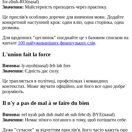
for-zhuh-RO(nasal)
Значення:
Майстерність приходить через практику.
Це прислів'я особливо доречне для вивчення мови. Додайте
конкретний наступний крок: один кліп, одна сторінка, одна
розмова.
Для щоденних "цеглинок" поєднайте це з базовим списком на
кшталт
100 найуживаніших французьких слів
.
L'union fait la force
Вимова:
ly-nyoh(nasal) feh lah fors
Значення:
Єдність дає силу.
Це трапляється в політиці, профспілках і командних
контекстах. Може звучати офіційно, але його все одно добре
розуміють.
Il n'y a pas de mal à se faire du bien
Вимова:
eel nyah pah duh mahl ah suh fehr dy BYE(nasal)
Значення:
Немає нічого поганого в тому, щоб потішити себе.
Дуже "сучасне" за відчуттям прислів'я, його часто кажуть про