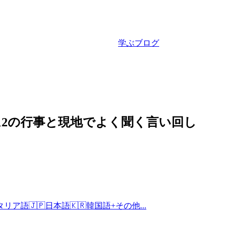
学ぶ
ブログ
12の行事と現地でよく聞く言い回し
タリア語
🇯🇵
日本語
🇰🇷
韓国語
+
その他...