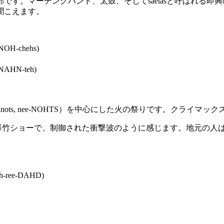
です。マーチングバンド、太鼓、そしてsaetasと呼ばれる
聞こえます。
H-chehs)
NAHN-teh)
彫刻（ninots, nee-NOHTS）を中心にした火の祭りです。クライマックス
昼間の爆竹ショーで、制御された衝撃波のように感じます。地元の
-ree-DAHD)