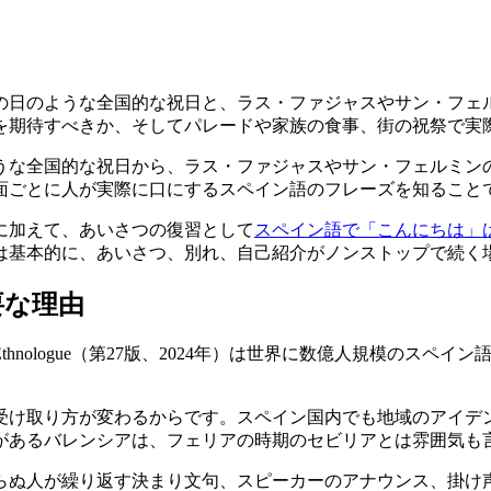
の日のような全国的な祝日と、ラス・ファジャスやサン・フェ
を期待すべきか、そしてパレードや家族の食事、街の祝祭で実
うな全国的な祝日から、ラス・ファジャスやサン・フェルミン
面ごとに人が実際に口にするスペイン語のフレーズを知ること
に加えて、あいさつの復習として
スペイン語で「こんにちは」
は基本的に、あいさつ、別れ、自己紹介がノンストップで続く
要な理由
gue（第27版、2024年）は世界に数億人規模のスペイン語話者がい
。
受け取り方が変わるからです。スペイン国内でも地域のアイデ
があるバレンシアは、フェリアの時期のセビリアとは雰囲気も
らぬ人が繰り返す決まり文句、スピーカーのアナウンス、掛け