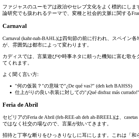
ファジャスのユーモアは政治やセレブ文化をよく標的にしま
論研究でも扱われるテーマで、変種と社会的文脈に関するFrancisco
Carnaval
Carnaval (kahr-nah-BAHL)は四旬節の前に
が、雰囲気は都市によって変わります。
カディスでは、言葉遊びや時事ネタに頼った機知に富む歌を
てくれます。
よく聞く言い方:
"何の仮装？"の意味で"¿De qué vas?" (deh keh BAHSS)
仕上がりの良い衣装に対しての"¡Qué disfraz más currado!" (ke
Feria de Abril
セビリアのFeria de Abril (feh-REE-ah deh 
ではなく社交の場なので、言葉が効いてきます。
招待と丁寧な断りをひっきりなしに耳にします。これは「和らげ表現」