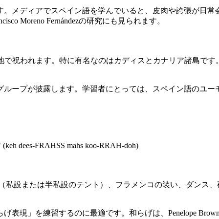
す。メディアでスペイン語を学んでいると、皮肉や誇張が日常
 Moreno Fernándezの研究にも見られます。
行われ、スペイン各地で祝われます。特に有名なのはカディスとカナリア
グループが披露します。学習者にとっては、スペイン語のユー
h dees-FRAHSS mahs koo-RRAH-doh)
ah-BREEL)は、casetas（私設または半私設のテント）、フラメン
を練習するのに最適です。和らげは、Penelope BrownとSt