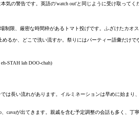
(OH-hoh)は本気の警告です。英語の'watch out'と同じように受け取っ
-nah)は、ルール、入場制限、厳密な時間枠があるトマト投げです。ふざけ
止めるか、どこで洗い流すか。祭りにはパーティー語彙だけで
h-STAH lah DOO-chah)
すが、スペインでは長い流れがあります。イルミネーションは早めに始ま
s、marisco、cavaが出てきます。親戚を含む予定調整の会話も