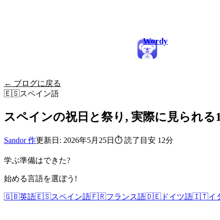
Wordy
← ブログに戻る
🇪🇸
スペイン語
スペインの祝日と祭り, 実際に見られる
Sandor 作
更新日: 2026年5月25日
⏱
読了目安 12分
学ぶ準備はできた?
始める言語を選ぼう!
🇬🇧
英語
🇪🇸
スペイン語
🇫🇷
フランス語
🇩🇪
ドイツ語
🇮🇹
イ