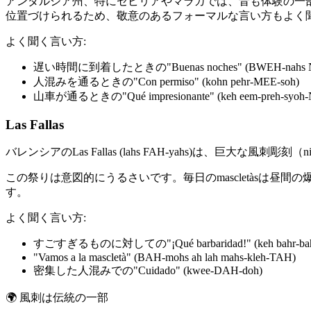
アンダルシア州、特にセビリアやマラガでは、音も体験の一部
位置づけられるため、敬意のあるフォーマルな言い方もよく
よく聞く言い方:
遅い時間に到着したときの"Buenas noches" (BWEH-nahs NO
人混みを通るときの"Con permiso" (kohn pehr-MEE-soh)
山車が通るときの"Qué impresionante" (keh eem-preh-syoh-
Las Fallas
バレンシアのLas Fallas (lahs FAH-yahs)は、巨大な風刺
この祭りは意図的にうるさいです。毎日のmascletàsは
す。
よく聞く言い方:
すごすぎるものに対しての"¡Qué barbaridad!" (keh bahr-bah
"Vamos a la mascletà" (BAH-mohs ah lah mahs-kleh-TAH)
密集した人混みでの"Cuidado" (kwee-DAH-doh)
🌍
風刺は伝統の一部