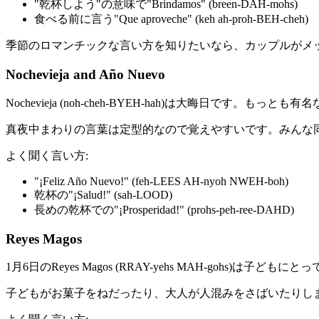
"乾杯しよう"の意味で"Brindamos" (breen-DAH-mohs)
食べる前に言う"Que aproveche" (keh ah-proh-BEH-cheh)
季節のロマンチックな言い方を知りたいなら、カップルがメ
Nochevieja and Año Nuevo
Nochevieja (noh-cheh-BYEH-hah)は大晦日です。も
真夜中まわりの言葉は定型的なので覚えやすいです。みんな
よく聞く言い方:
"¡Feliz Año Nuevo!" (feh-LEES AH-nyoh NWEH-boh)
乾杯の"¡Salud!" (sah-LOOD)
長めの乾杯での"¡Prosperidad!" (prohs-peh-ree-DAHD)
Reyes Magos
1月6日のReyes Magos (RRAY-yehs MAH-gohs)
子どもがお菓子をねだったり、大人が人混みをさばいたりし