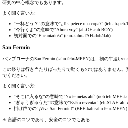
研究の中心概念でもあります。
よく聞く言い方:
"一杯どう？"の意味で"¿Te apetece una copa?" (teh ah-peh-T
"今行くよ"の意味で"Ahora voy" (ah-OH-rah BOY)
初対面での"Encantado/a" (ehn-kahn-TAH-doh/dah)
San Fermín
パンプローナのSan Fermín (sahn fehr-MEEN)
この祭りは行き当たりばったりで動くものではありません。
でください。
よく聞く言い方:
"そこに入るな"の意味で"No te metas ahí" (noh teh MEH-tah
"ぎゅうぎゅうだ"の意味で"Está a reventar" (eh-STAH ah re
掛け声での"¡Viva San Fermín!" (BEE-bah sahn fehr-MEEN)
⚠️
言語のコツであり、安全のコツでもある