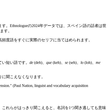
hnologueの2024年データでは、スペイン語の話者は世
きます。
高頻度語をすぐに実際のセリフに当てはめられます。
てい短い語です。
de
(deh)、
que
(keh)、
se
(seh)、
lo
(loh)、
me
りに聞こえなくなります。
nsion." (Paul Nation, linguist and vocabulary acquisition
te, le。これらがはっきり聞こえると、名詞を1つ聞き逃しても意味