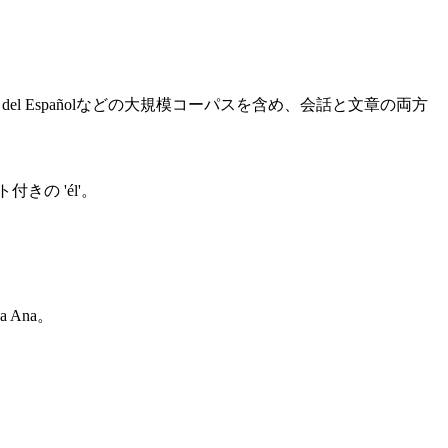
l Españolなどの大規模コーパスを含め、会話と文章の両方
きの 'él'。
a Ana。