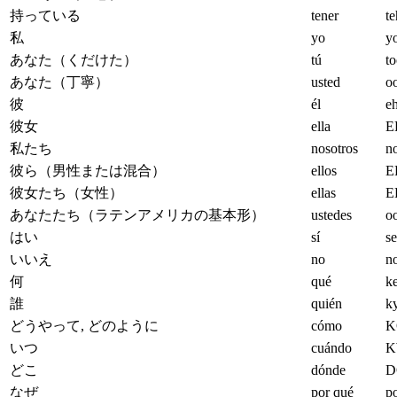
持っている
tener
t
私
yo
y
あなた（くだけた）
tú
t
あなた（丁寧）
usted
o
彼
él
eh
彼女
ella
E
私たち
nosotros
n
彼ら（男性または混合）
ellos
E
彼女たち（女性）
ellas
E
あなたたち（ラテンアメリカの基本形）
ustedes
o
はい
sí
s
いいえ
no
n
何
qué
k
誰
quién
k
どうやって, どのように
cómo
K
いつ
cuándo
K
どこ
dónde
D
なぜ
por qué
p