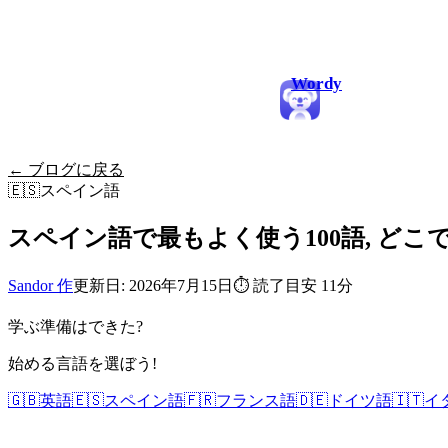
Wordy
← ブログに戻る
🇪🇸
スペイン語
スペイン語で最もよく使う100語, ど
Sandor 作
更新日: 2026年7月15日
⏱
読了目安 11分
学ぶ準備はできた?
始める言語を選ぼう!
🇬🇧
英語
🇪🇸
スペイン語
🇫🇷
フランス語
🇩🇪
ドイツ語
🇮🇹
イ