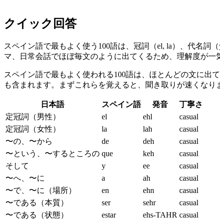
クイック回答
スペイン語で最もよく使う100語は、冠詞（el, la）、代名詞（yo
マ、日常会話でほぼ毎文のように出てくるため、理解度が一
スペイン語で最もよく使われる100語は、ほとんどの文に出
も含まれます。まずこれらを覚えると、聞き取りが速くなり
日本語
スペイン語
発音
丁寧さ
定冠詞（男性）
el
ehl
casual
定冠詞（女性）
la
lah
casual
〜の、〜から
de
deh
casual
〜という、〜するところの
que
keh
casual
そして
y
ee
casual
〜へ、〜に
a
ah
casual
〜で、〜に（場所）
en
ehn
casual
〜である（本質）
ser
sehr
casual
〜である（状態）
estar
ehs-TAHR
casual