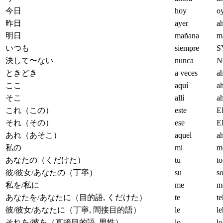
今日
hoy
o
昨日
ayer
a
明日
mañana
m
いつも
siempre
S
決して〜ない
nunca
N
ときどき
a veces
a
ここ
aquí
a
そこ
allí
a
これ（この）
este
E
それ（その）
ese
E
あれ（あそこ）
aquel
a
私の
mi
m
あなたの（くだけた）
tu
t
彼/彼女/あなたの（丁寧）
su
s
私を/私に
me
m
あなたを/あなたに（目的語, くだけた）
te
te
彼/彼女/あなたに（丁寧, 間接目的語）
le
le
それを/彼を（直接目的語, 男性）
lo
l