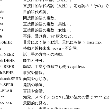
h
直接目的語代名詞（女性）。定冠詞の「その」で
ohs
目的語代名詞。
hs
間接目的語の複数。
hs
直接目的語の複数（男性）。
hs
直接目的語の複数（女性）。
eh
再帰、受け身、'se' 構文など。
h-SEHR
非常によく使う動詞。天気にも使う: hace frío。
r
移動と近接未来: voy a + 不定詞。
eh-NEER
話し手の方向への移動。
oh-DEHR
能力と許可。
eh-REHR
願望。丁寧な依頼でも使う: quisiera。
ah-BEHR
事実や情報。
oh-noh-SEHR
面識やなじみ。
eh-SEER
発話の動詞。
h-BLAR
言語や会話。
ehr
知覚。スペインでは v に近い強めの音で 'vehr'
ee-RAR
意図的に見る。