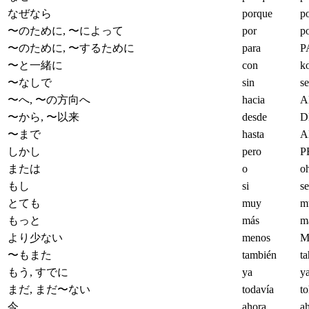
なぜなら
porque
p
〜のために, 〜によって
por
p
〜のために, 〜するために
para
P
〜と一緒に
con
k
〜なしで
sin
s
〜へ, 〜の方向へ
hacia
A
〜から, 〜以来
desde
D
〜まで
hasta
A
しかし
pero
P
または
o
o
もし
si
s
とても
muy
m
もっと
más
m
より少ない
menos
M
〜もまた
también
t
もう, すでに
ya
y
まだ, まだ〜ない
todavía
t
今
ahora
a