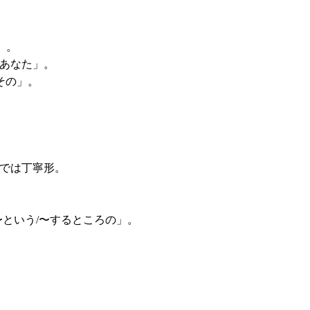
」。
あなた」。
「その」。
では丁寧形。
「〜という/〜するところの」。