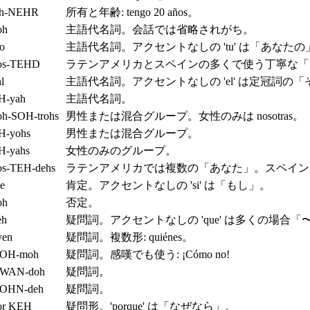
eh-NEHR
所有と年齢: tengo 20 años。
oh
主語代名詞。会話では省略されがち。
oo
主語代名詞。アクセントなしの 'tu' は「あなたの
os-TEHD
ラテンアメリカとスペインの多くで使う丁寧な「
l
主語代名詞。アクセントなしの 'el' は定冠詞の
H-yah
主語代名詞。
oh-SOH-trohs
男性または混合グループ。女性のみは nosotras。
H-yohs
男性または混合グループ。
H-yahs
女性のみのグループ。
os-TEH-dehs
ラテンアメリカでは複数の「あなた」。スペイン
ee
肯定。アクセントなしの 'si' は「もし」。
oh
否定。
eh
疑問詞。アクセントなしの 'que' は多くの場合
yen
疑問詞。複数形: quiénes。
OH-moh
疑問詞。感嘆でも使う: ¡Cómo no!
WAN-doh
疑問詞。
OHN-deh
疑問詞。
or KEH
疑問形。'porque' は「なぜなら」。