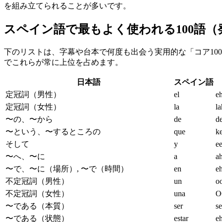
を組み立てられることが多いです。
スペイン語で最もよく使われる100語（
下のリストは、字幕や台本で何度も出会う実用的な「コア100」で
でこれらが常に上位を占めます。
日本語
スペイン語
定冠詞（男性）
el
eh
定冠詞（女性）
la
la
〜の、〜から
de
d
〜という、〜するところの
que
k
そして
y
e
〜へ、〜に
a
a
〜で、〜に（場所）, 〜で（時間）
en
e
不定冠詞（男性）
un
o
不定冠詞（女性）
una
O
〜である（本質）
ser
se
〜である（状態）
estar
e