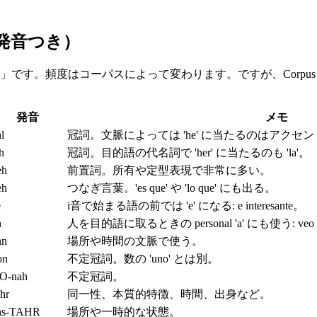
発音つき）
す。頻度はコーパスによって変わります。ですが、Corpus de
発音
メモ
l
冠詞。文脈によっては 'he' に当たるのはアクセント付
h
冠詞。目的語の代名詞で 'her' に当たるのも 'la'。
eh
前置詞。所有や定型表現で非常に多い。
eh
つなぎ言葉。'es que' や 'lo que' にも出る。
e
i音で始まる語の前では 'e' になる: e interesante。
h
人を目的語に取るときの personal 'a' にも使う: veo 
hn
場所や時間の文脈で使う。
on
不定冠詞。数の 'uno' とは別。
O-nah
不定冠詞。
hr
同一性、本質的特徴、時間、出身など。
hs-TAHR
場所や一時的な状態。