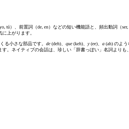
, tú）、前置詞（de, en）などの短い機能語と、頻出動詞（ser,
気に上がります。
てくる小さな部品です。
de
(deh)、
que
(keh)、
y
(ee)、
a
(ah) の
ます。ネイティブの会話は、珍しい「辞書っぽい」名詞よりも