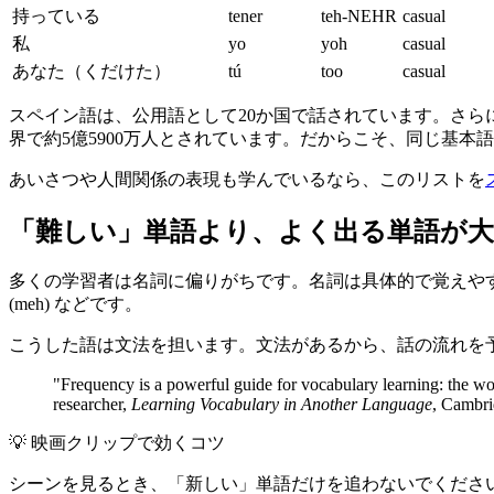
持っている
tener
teh-NEHR
casual
私
yo
yoh
casual
あなた（くだけた）
tú
too
casual
スペイン語は、公用語として20か国で話されています。さらにア
界で約5億5900万人とされています。だからこそ、同じ基
あいさつや人間関係の表現も学んでいるなら、このリストを
「難しい」単語より、よく出る単語が大
多くの学習者は名詞に偏りがちです。名詞は具体的で覚えや
(meh) などです。
こうした語は文法を担います。文法があるから、話の流れを
"Frequency is a powerful guide for vocabulary learning: the wor
researcher,
Learning Vocabulary in Another Language
, Cambri
💡
映画クリップで効くコツ
シーンを見るとき、「新しい」単語だけを追わないでください。見直して、