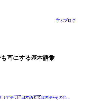
学ぶ
ブログ
こでも耳にする基本語彙
タリア語
🇯🇵
日本語
🇰🇷
韓国語
+
その他...