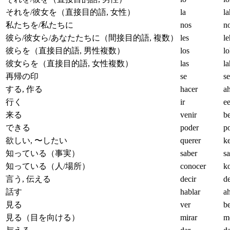
それを/彼女を（直接目的語, 女性）
la
la
私たちを/私たちに
nos
n
彼ら/彼女ら/あなたたちに（間接目的語, 複数）
les
le
彼らを（直接目的語, 男性複数）
los
lo
彼女らを（直接目的語, 女性複数）
las
la
再帰の印
se
s
する, 作る
hacer
a
行く
ir
ee
来る
venir
b
できる
poder
p
欲しい, 〜したい
querer
k
知っている（事実）
saber
s
知っている（人/場所）
conocer
k
言う, 伝える
decir
d
話す
hablar
a
見る
ver
b
見る（目を向ける）
mirar
m