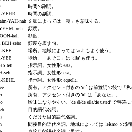
y
時間の副詞。
h-YEHR
時間の副詞。
ahn-YAH-nah
文脈によっては「朝」も意味する。
YEHM-preh
頻度。
OON-kah
頻度。
h BEH-sehs
頻度を表す句。
h-KEE
場所。地域によっては 'acá' もよく使う。
h-YEE
場所。「あそこ」は 'allá' も使う。
HS-teh
指示詞。女性形: esta。
H-seh
指示詞。女性形: esa。
h-KEHL
指示詞。女性形: aquella。
ee
所有。アクセント付きの 'mí' は前置詞の後で「私
oo
所有。アクセント付きの 'tú' は「あなた」。
oo
曖昧になりやすい。'de él/de ella/de usted' で明
eh
目的語代名詞。
h
くだけた目的語代名詞。
h
間接目的語代名詞。地域によっては 'leísmo' の
oh
直接目的語代名詞（男性）。