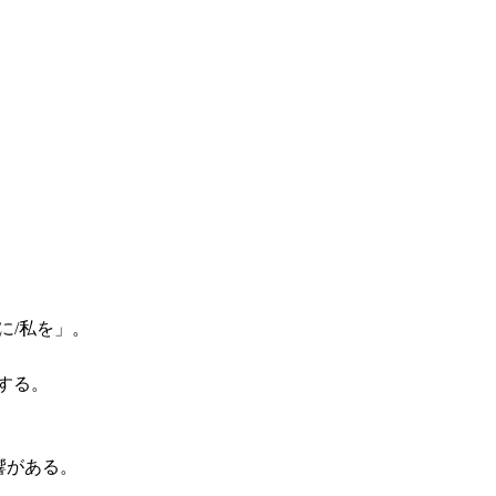
に/私を」。
確にする。
影響がある。