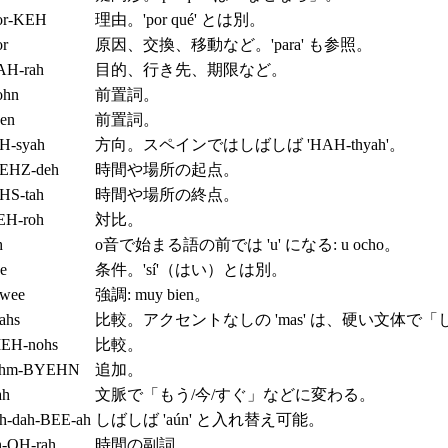
or-KEH
理由。'por qué' とは別。
or
原因、交換、移動など。'para' も参照。
AH-rah
目的、行き先、期限など。
ohn
前置詞。
een
前置詞。
H-syah
方向。スペインではしばしば 'HAH-thyah'。
EHZ-deh
時間や場所の起点。
HS-tah
時間や場所の終点。
EH-roh
対比。
h
o音で始まる語の前では 'u' になる: u ocho。
ee
条件。'sí'（はい）とは別。
wee
強調: muy bien。
ahs
比較。アクセントなしの 'mas' は、硬い文体
EH-nohs
比較。
ahm-BYEHN
追加。
ah
文脈で「もう/今/すぐ」などに変わる。
oh-dah-BEE-ah
しばしば 'aún' と入れ替え可能。
h-OH-rah
時間の副詞。