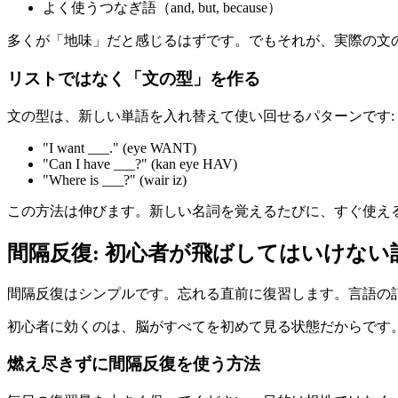
よく使うつなぎ語（and, but, because）
多くが「地味」だと感じるはずです。でもそれが、実際の文
リストではなく「文の型」を作る
文の型は、新しい単語を入れ替えて使い回せるパターンです:
"I want ___." (eye WANT)
"Can I have ___?" (kan eye HAV)
"Where is ___?" (wair iz)
この方法は伸びます。新しい名詞を覚えるたびに、すぐ使え
間隔反復: 初心者が飛ばしてはいけない
間隔反復はシンプルです。忘れる直前に復習します。言語の記憶に関し
初心者に効くのは、脳がすべてを初めて見る状態だからです
燃え尽きずに間隔反復を使う方法