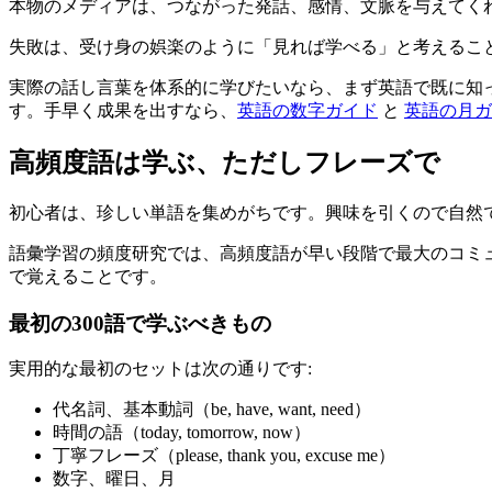
本物のメディアは、つながった発話、感情、文脈を与えてく
失敗は、受け身の娯楽のように「見れば学べる」と考えるこ
実際の話し言葉を体系的に学びたいなら、まず英語で既に知
す。手早く成果を出すなら、
英語の数字ガイド
と
英語の月ガ
高頻度語は学ぶ、ただしフレーズで
初心者は、珍しい単語を集めがちです。興味を引くので自然
語彙学習の頻度研究では、高頻度語が早い段階で最大のコミュニ
で覚えることです。
最初の300語で学ぶべきもの
実用的な最初のセットは次の通りです:
代名詞、基本動詞（be, have, want, need）
時間の語（today, tomorrow, now）
丁寧フレーズ（please, thank you, excuse me）
数字、曜日、月