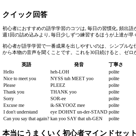
クイック回答
初心者におすすめの語学学習のコツは, 毎日の習慣化, 頻出語か
週1回の詰め込みより, 毎日少しずつ練習するほうが上達が早
初心者が語学学習で一番成果を出しやすいのは、シンプルな
から本物の音声を聞くことです。これを30日続けると、ゼロ
英語
発音
丁寧さ
Hello
heh-LOH
polite
Nice to meet you
NYSS tuh MEET yoo
polite
Please
PLEEZ
polite
Thank you
THANK yoo
polite
Sorry
SOR-ee
polite
Excuse me
ik-SKYOOZ mee
polite
I don't understand
eye DOHNT un-der-STAND
polite
Can you say that again?
kan yoo SAY that uh-GEN
polite
本当にうまくいく初心者マインドセッ