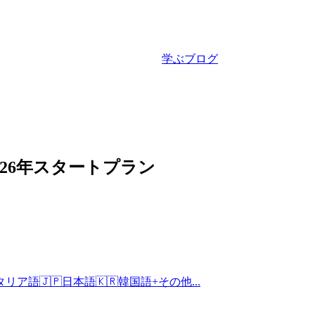
学ぶ
ブログ
026年スタートプラン
タリア語
🇯🇵
日本語
🇰🇷
韓国語
+
その他...