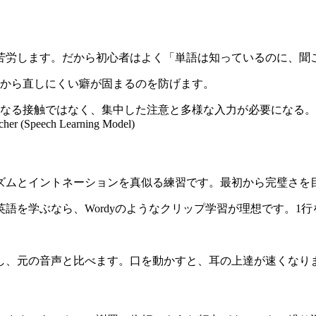
苦労します。だから初心者はよく「単語は知っているのに、聞
後から直しにくい癖が固まるのを防げます。
なる接触ではなく、集中した注意と多様な入力が必要になる。
archer (Speech Learning Model)
ズムとイントネーションを真似る練習です。最初から完璧さを
語を学ぶなら、Wordyのようなクリップ学習が理想です。1
音し、元の音声と比べます。口を動かすと、耳の上達が速くなり