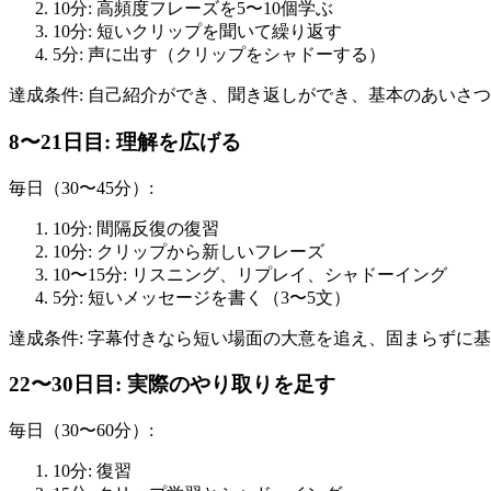
10分: 高頻度フレーズを5〜10個学ぶ
10分: 短いクリップを聞いて繰り返す
5分: 声に出す（クリップをシャドーする）
達成条件: 自己紹介ができ、聞き返しができ、基本のあいさ
8〜21日目: 理解を広げる
毎日（30〜45分）:
10分: 間隔反復の復習
10分: クリップから新しいフレーズ
10〜15分: リスニング、リプレイ、シャドーイング
5分: 短いメッセージを書く（3〜5文）
達成条件: 字幕付きなら短い場面の大意を追え、固まらずに
22〜30日目: 実際のやり取りを足す
毎日（30〜60分）:
10分: 復習