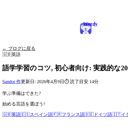
Wordy
← ブログに戻る
🇬🇧
英語
語学学習のコツ, 初心者向け: 実践的な2
Sandor 作
更新日: 2026年4月9日
⏱
読了目安 14分
学ぶ準備はできた?
始める言語を選ぼう!
🇬🇧
英語
🇪🇸
スペイン語
🇫🇷
フランス語
🇩🇪
ドイツ語
🇮🇹
イ