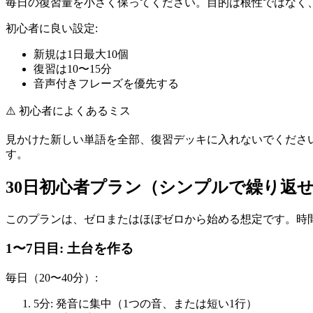
毎日の復習量を小さく保ってください。目的は根性ではなく
初心者に良い設定:
新規は1日最大10個
復習は10〜15分
音声付きフレーズを優先する
⚠️
初心者によくあるミス
見かけた新しい単語を全部、復習デッキに入れないでくださ
す。
30日初心者プラン（シンプルで繰り返
このプランは、ゼロまたはほぼゼロから始める想定です。時
1〜7日目: 土台を作る
毎日（20〜40分）:
5分: 発音に集中（1つの音、または短い1行）