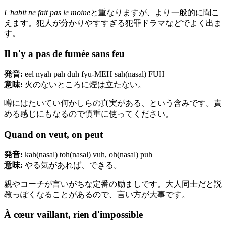
L'habit ne fait pas le moine
と重なりますが、より一般的に聞こ
えます。犯人が分かりやすすぎる犯罪ドラマなどでよく出ま
す。
Il n'y a pas de fumée sans feu
発音:
eel nyah pah duh fyu-MEH sah(nasal) FUH
意味:
火のないところに煙は立たない。
噂にはたいてい何かしらの真実がある、という含みです。責
める感じにもなるので慎重に使ってください。
Quand on veut, on peut
発音:
kah(nasal) toh(nasal) vuh, oh(nasal) puh
意味:
やる気があれば、できる。
親やコーチが言いがちな定番の励ましです。大人同士だと説
教っぽくなることがあるので、言い方が大事です。
À cœur vaillant, rien d'impossible