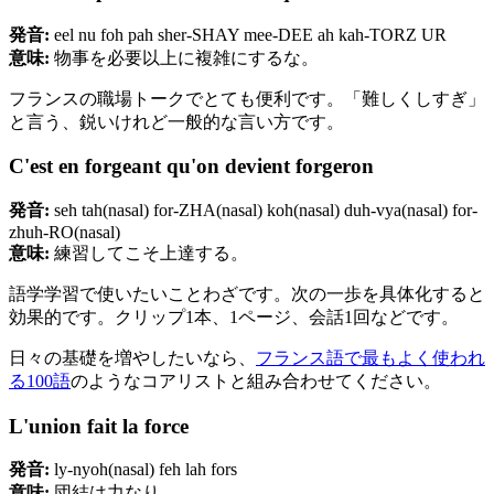
発音:
eel nu foh pah sher-SHAY mee-DEE ah kah-TORZ UR
意味:
物事を必要以上に複雑にするな。
フランスの職場トークでとても便利です。「難しくしすぎ」
と言う、鋭いけれど一般的な言い方です。
C'est en forgeant qu'on devient forgeron
発音:
seh tah(nasal) for-ZHA(nasal) koh(nasal) duh-vya(nasal) for-
zhuh-RO(nasal)
意味:
練習してこそ上達する。
語学学習で使いたいことわざです。次の一歩を具体化すると
効果的です。クリップ1本、1ページ、会話1回などです。
日々の基礎を増やしたいなら、
フランス語で最もよく使われ
る100語
のようなコアリストと組み合わせてください。
L'union fait la force
発音:
ly-nyoh(nasal) feh lah fors
意味:
団結は力なり。