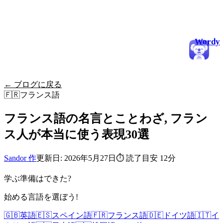
Wordy
← ブログに戻る
🇫🇷
フランス語
フランス語の名言とことわざ, フラン
ス人が本当に使う表現30選
Sandor 作
更新日: 2026年5月27日
⏱
読了目安 12分
学ぶ準備はできた?
始める言語を選ぼう!
🇬🇧
英語
🇪🇸
スペイン語
🇫🇷
フランス語
🇩🇪
ドイツ語
🇮🇹
イ