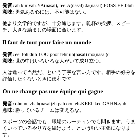
発音:
ah kur vah-YA(nasal), ree-A(nasal) da(nasal)-POSS-EE-bluh
意味:
勇気ある心には、不可能はない。
他より文学的ですが、十分通じます。乾杯の挨拶、スピー
チ、大きな励ましの場面に合います。
Il faut de tout pour faire un monde
発音:
eel foh duh TOO poor fehr uh(nasal) mo(nasal)d
意味:
世の中はいろいろな人がいて成り立つ。
人は違って当然だ、という丁寧な言い方です。相手の好みを
評価したくないときに便利です。
On ne change pas une équipe qui gagne
発音:
ohn nu zhah(nasal)zh pah oon eh-KEEP kee GAHN-yuh
意味:
勝っているチームは変えるな。
スポーツの会話でも、職場のルーティンでも聞きます。うま
くいっているやり方を続けよう、という軽い主張になりま
す。