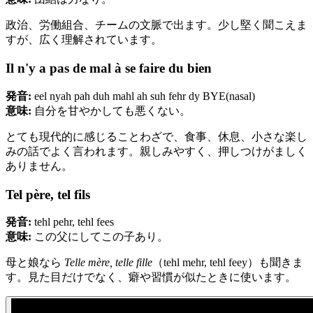
政治、労働組合、チームの文脈で出ます。少し堅く聞こえま
すが、広く理解されています。
Il n'y a pas de mal à se faire du bien
発音:
eel nyah pah duh mahl ah suh fehr dy BYE(nasal)
意味:
自分を甘やかしても悪くない。
とても現代的に感じることわざで、食事、休息、小さな楽し
みの話でよく言われます。親しみやすく、押しつけがましく
ありません。
Tel père, tel fils
発音:
tehl pehr, tehl fees
意味:
この父にしてこの子あり。
母と娘なら
Telle mère, telle fille
（tehl mehr, tehl feey）も聞きま
す。見た目だけでなく、癖や習慣が似たときに使います。