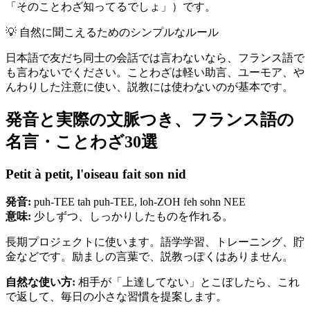
「そのことわざ知ってるでしょ」）です。
💡
自然に聞こえるためのシンプルなルール
日本語で友だち同士の会話では言わないなら、フランス語で
も言わないでください。ことわざは軽い助言、ユーモア、や
んわりした注意に使い、説教には使わないのが基本です。
発音と実際の文脈つき、フランス語の
名言・ことわざ30選
Petit à petit, l'oiseau fait son nid
発音:
puh-TEE tah puh-TEE, loh-ZOH feh sohn NEE
意味:
少しずつ、しっかりしたものを作れる。
長期プロジェクトに使います。語学学習、トレーニング、貯
金などです。励ましの言葉で、説教っぽくはありません。
自然な使い方:
相手が「上達してない」とこぼしたら、これ
で返して、毎日の小さな習慣を提案します。