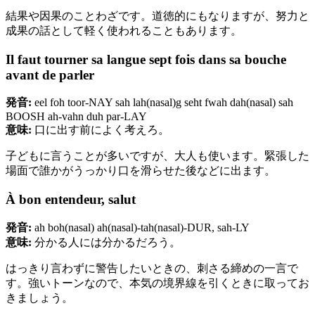
結果や因果のことわざです。道徳的にもなりますが、努力と
成果の話として軽く使われることもあります。
Il faut tourner sa langue sept fois dans sa bouche
avant de parler
発音:
eel foh toor-NAY sah lah(nasal)g seht fwah dah(nasal) sah
BOOSH ah-vahn duh par-LAY
意味:
口に出す前によく考えろ。
子どもに言うことが多いですが、大人も使います。緊張した
場面で誰かがうっかり口を滑らせた後などに出ます。
À bon entendeur, salut
発音:
ah boh(nasal) ah(nasal)-tah(nasal)-DUR, sah-LY
意味:
分かる人には分かるだろう。
はっきり言わずに警告したいときの、刺さる締めの一言で
す。強いトーンなので、本気の境界線を引くときに取ってお
きましょう。