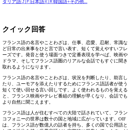
タリア語
🇯🇵
日本語
🇰🇷
韓国語
+
その他...
クイック回答
フランス語の名言やことわざは、仕事、恋愛、忍耐、常識な
ど日常の出来事をひと言で言い表す、短くて覚えやすいフレ
ーズです。発音と使う場面つきで定番表現を学べば、映画や
ドラマ、そしてフランス語圏のリアルな会話でもすぐに聞き
取れるようになります。
フランス語の名言やことわざは、状況を判断したり、助言し
たり、ユーモアを添えたりするためにフランス語話者が使う
短くて使い回せる言い回しです。よく使われるものを覚える
と、フランス映画やテレビ番組の理解が早くなり、会話でも
より自然に聞こえます。
フランス語は人が住むすべての大陸で話されていて、フラン
コフォニーの世界は数十の国と地域に広がっています。OIF
は、フランス語が数億人の話者を持ち、多くの国で公用語と