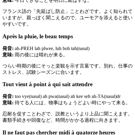
意味:
今日できることを明日に延ばすな。
フランス語の「先延ばし防止」ことわざです。よく知られて
いますが、親っぽく聞こえるので、ユーモアを添えると使い
やすいです。
Après la pluie, le beau temps
発音:
ah-PREH lah plwee, luh boh tah(nasal)
意味:
雨の後には晴れが来る。
つらい時期の後にそっと楽観を示す言葉です。別れ、仕事の
ストレス、試験シーズンに合います。
Tout vient à point à qui sait attendre
発音:
too vye(nasal) ah pwa(nasal) ah kee seh ah-TA(nasal)dr
意味:
待てる人には、物事はちょうどよい時にやって来る。
忍耐を促すことわざで、説教というより上品に聞こえます。
書類手続きや回復など、時間がかかる過程に向きます。
Il ne faut pas chercher midi à quatorze heures