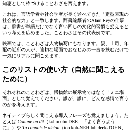
知恵として枠づけることわざを言えます。
これは、言語学者や社会学者が長く述べてきた「定型表現の
社会的な力」と一致します。辞書編纂者のAlain Reyの仕事
は、辞書が単語だけでなく言い回しの文化的習慣も捉えると
いう考えを広めました。ことわざはその代表例です。
映画では、ことわざは人物描写にもなります。親、上司、年
配の近所の人が、適切な場面でおなじみの一言を挟むだけで
一気にリアルに聞こえます。
このリストの使い方（自然に聞こえる
ために）
それぞれのことわざは、博物館の展示物ではなく「ミニ場
面」として覚えてください。誰が、誰に、どんな感情で言う
のかを考えます。
ネイティブらしく聞こえる導入フレーズも覚えましょう。た
とえば
Comme on dit
（kohm ohn DEE、「よく言うよう
に」）や
Tu connais le dicton
（too koh-NEH luh deek-TOHN、