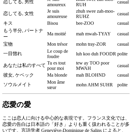
恋してる, 男性
casual
amoureux
RUH
Je suis
zhuh swee zah-moo-
恋してる, 女性
casual
amoureuse
RUHZ
キス
Bisou
bee-ZOO
casual
もう半分, パートナ
Ma moitié
mah mwah-TYAY
casual
ー
宝物
Mon trésor
mohn tray-ZOR
casual
Le coup de
一目惚れ
luh koo duh FOODR
polite
foudre
Tu es tout
tew ay TOO poor
あなたは私のすべて
casual
pour moi
MWAH
彼女, ケベック
Ma blonde
mah BLOHND
casual
Mon âme
ソウルメイト
mohn AHM SUHR
polite
sœur
恋愛の愛
ここは恋人に向ける中心的な表現です。フランス文化では、
恋愛の告白は日本語の「好き」よりも重く扱われることが多
いです。言語学者 Geneviève-Dominique de Salins によると、