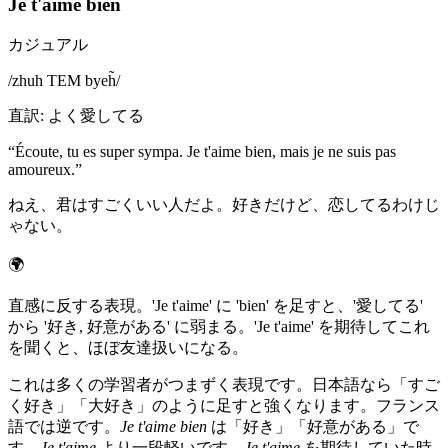
Je t'aime bien
カジュアル
/
zhuh TEM byeh̃
/
直訳
:
よく愛してる
“
Écoute, tu es super sympa. Je t'aime bien, mais je ne suis pas
amoureux.
”
ねえ、君はすごくいい人だよ。好きだけど、恋してるわけじ
ゃない。
🌍
直感に反する表現。'Je t'aime' に 'bien' を足すと、'愛してる'
から '好き, 好意がある' に弱まる。'Je t'aime' を期待してこれ
を聞くと、ほぼ友達扱いになる。
これは多くの学習者がつまずく表現です。日本語なら「すご
く好き」「大好き」のように足すと強くなります。フランス
語では逆です。
Je t'aime bien
は「好き」「好意がある」で
す。
Je t'aime
より一段軽いです。
Je t'aime
を期待していた時