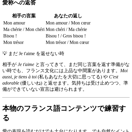
愛称への返答
相手の言葉
あなたの返し
Mon amour
Mon amour / Mon cœur
Ma chérie / Mon chéri
Mon chéri / Ma chérie
Bisou !
Bisou ! / Gros bisou !
Mon trésor
Mon trésor / Mon cœur
💡
まだ Je t'aime を返せない時
相手が
Je t'aime
と言ってきて、まだ同じ言葉を返す準備がな
い時でも、フランス文化には上品な中間案があります。
Moi
aussi, je tiens à toi
(私もあなたを大切に思ってる) や
C'est
adorable
(優しいね) と返せます。気持ちは受け止めつつ、準
備ができていない宣言は避けられます。
本物のフランス語コンテンツで練習す
る
愛の表現を読むだけでも土台になります。でも自然なイント