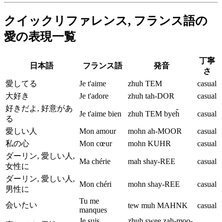
クイックリファレンス, フランス語の
愛の表現一覧
丁寧
日本語
フランス語
発音
さ
愛してる
Je t'aime
zhuh TEM
casual
大好き
Je t'adore
zhuh tah-DOR
casual
好きだよ, 好意があ
Je t'aime bien
zhuh TEM byeh̃
casual
る
愛しい人
Mon amour
mohn ah-MOOR
casual
私の心
Mon cœur
mohn KUHR
casual
ダーリン, 愛しい人,
Ma chérie
mah shay-REE
casual
女性に
ダーリン, 愛しい人,
Mon chéri
mohn shay-REE
casual
男性に
Tu me
会いたい
tew muh MAHNK
casual
manques
Je suis
zhuh swee zah-moo-