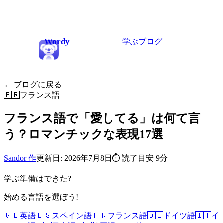
Wordy
学ぶ
ブログ
← ブログに戻る
🇫🇷
フランス語
フランス語で「愛してる」は何て言
う？ロマンチックな表現17選
Sandor 作
更新日: 2026年7月8日
⏱
読了目安 9分
学ぶ準備はできた?
始める言語を選ぼう!
🇬🇧
英語
🇪🇸
スペイン語
🇫🇷
フランス語
🇩🇪
ドイツ語
🇮🇹
イ