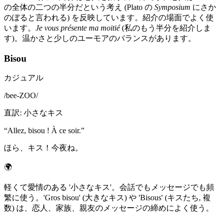
の全体の二つの半分だという考え (Plato の
Symposium
にさか
のぼると言われる) を反映しています。紹介の場面でよく使
います。
Je vous présente ma moitié
(私のもう半分を紹介しま
す)。温かさと少しのユーモアのバランスがあります。
Bisou
カジュアル
/
bee-ZOO
/
直訳
:
小さなキス
“
Allez, bisou ! À ce soir.
”
ほら、キス！今夜ね。
🌍
軽くて愛情のある '小さなキス'。会話でもメッセージでも頻
繁に使う。'Gros bisou' (大きなキス) や 'Bisous' (キスたち, 複
数) は、恋人、家族、親友のメッセージの締めによく使う。