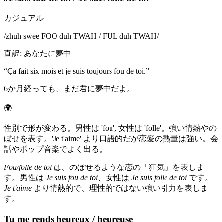
カジュアル
/
zhuh swee FOO duh TWAH / FUL duh TWAH
/
直訳
:
あなたに夢中
“
Ça fait six mois et je suis toujours fou de toi.
”
6か月経っても、まだ君に夢中だよ。
🌍
性別で形が変わる。男性は 'fou', 女性は 'folle'。強い情熱やの
ぼせを表す。'Je t'aime' より口語的だが恋愛の熱量は強い。会
話やポップ音楽でよく出る。
Fou/folle de toi
は、のぼせるような恋の「狂気」を表しま
す。男性は
Je suis fou de toi
、女性は
Je suis folle de toi
です。
Je t'aime
より情熱的で、理性的ではない強い引力を表しま
す。
Tu me rends heureux / heureuse