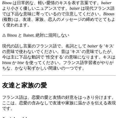
Bisou
は日常的な、軽い愛情のキスを表す言葉です。
baiser
より小さく優しいニュアンスです。
baiser
は現代フランス語
では下品な意味に寄っているので注意してください。
Bisous
(複数) は、友達、家族、恋人のメッセージの締めでとてもよ
く使われます。
⚠️
Bisou と Baiser, 絶対に混同しない
現代の話し言葉のフランス語で、名詞として
baiser
を 'キス'
の意味で使わないでください。昔は 'キス' の意味でしたが、
今は主に下品な動詞で '性交する' の意味になります。キスは
bisou
か
bise
を使ってください。フランス語学習者がやりが
ちな、かなり恥ずかしい間違いの一つです。
友達と家族の愛
フランス語は、恋愛の愛と友情の好意をはっきり分けます。
ここは、恋愛の含みなしで友達や家族に温かさを伝える表現
です。