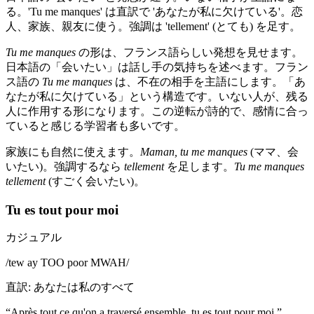
る。'Tu me manques' は直訳で 'あなたが私に欠けている'。恋
人、家族、親友に使う。強調は 'tellement' (とても) を足す。
Tu me manques
の形は、フランス語らしい発想を見せます。
日本語の「会いたい」は話し手の気持ちを述べます。フラン
ス語の
Tu me manques
は、不在の相手を主語にします。「あ
なたが私に欠けている」という構造です。いない人が、残る
人に作用する形になります。この逆転が詩的で、感情に合っ
ていると感じる学習者も多いです。
家族にも自然に使えます。
Maman, tu me manques
(ママ、会
いたい)。強調するなら
tellement
を足します。
Tu me manques
tellement
(すごく会いたい)。
Tu es tout pour moi
カジュアル
/
tew ay TOO poor MWAH
/
直訳
:
あなたは私のすべて
“
Après tout ce qu'on a traversé ensemble, tu es tout pour moi.
”