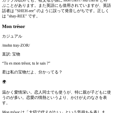
カップル以外でも、祖父母が孫に
mon chéri / ma chérie
と呼
ぶことがあります。また英語にも借用されていますが、英語
話者は "SHEH-ree" のように誤って発音しがちです。正しく
は "shay-REE" です。
Mon trésor
カジュアル
/
mohn tray-ZOR
/
直訳
:
宝物
“
Tu es mon trésor, tu le sais ?
”
君は私の宝物だよ、分かってる？
🌍
温かく愛情深い。恋人同士でも使うが、特に親が子どもに使
うのが多い。恋愛の情熱というより、かけがえのなさを表
す。
Mon trésor
は「大切で代えがたい」という気持ちを表しま