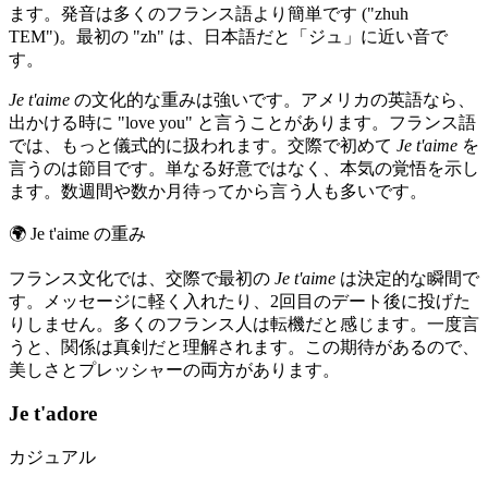
ます。発音は多くのフランス語より簡単です ("zhuh
TEM")。最初の "zh" は、日本語だと「ジュ」に近い音で
す。
Je t'aime
の文化的な重みは強いです。アメリカの英語なら、
出かける時に "love you" と言うことがあります。フランス語
では、もっと儀式的に扱われます。交際で初めて
Je t'aime
を
言うのは節目です。単なる好意ではなく、本気の覚悟を示し
ます。数週間や数か月待ってから言う人も多いです。
🌍
Je t'aime の重み
フランス文化では、交際で最初の
Je t'aime
は決定的な瞬間で
す。メッセージに軽く入れたり、2回目のデート後に投げた
りしません。多くのフランス人は転機だと感じます。一度言
うと、関係は真剣だと理解されます。この期待があるので、
美しさとプレッシャーの両方があります。
Je t'adore
カジュアル