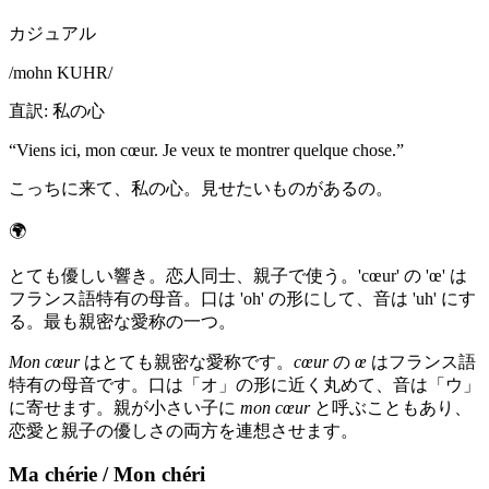
カジュアル
/
mohn KUHR
/
直訳
:
私の心
“
Viens ici, mon cœur. Je veux te montrer quelque chose.
”
こっちに来て、私の心。見せたいものがあるの。
🌍
とても優しい響き。恋人同士、親子で使う。'cœur' の 'œ' は
フランス語特有の母音。口は 'oh' の形にして、音は 'uh' にす
る。最も親密な愛称の一つ。
Mon cœur
はとても親密な愛称です。
cœur
の
œ
はフランス語
特有の母音です。口は「オ」の形に近く丸めて、音は「ウ」
に寄せます。親が小さい子に
mon cœur
と呼ぶこともあり、
恋愛と親子の優しさの両方を連想させます。
Ma chérie / Mon chéri