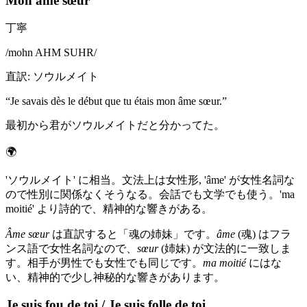
Mon âme sœur
丁寧
/
mohn AHM SUHR
/
直訳
:
ソウルメイト
“
Je savais dès le début que tu étais mon âme sœur.
”
最初から君がソウルメイトだと分かってた。
🌍
'ソウルメイト' に相当。文法上は女性形, 'âme' が女性名詞な
ので性別に関係なくそうなる。会話でも文学でも使う。'ma
moitié' より詩的で、精神的な響きがある。
Âme sœur
は直訳すると「魂の姉妹」です。
âme
(魂) はフラ
ンス語で女性名詞なので、
sœur
(姉妹) が文法的に一致しま
す。相手が男性でも女性でも同じです。
ma moitié
にはな
い、精神的で少し神秘的な響きがあります。
Je suis fou de toi / Je suis folle de toi