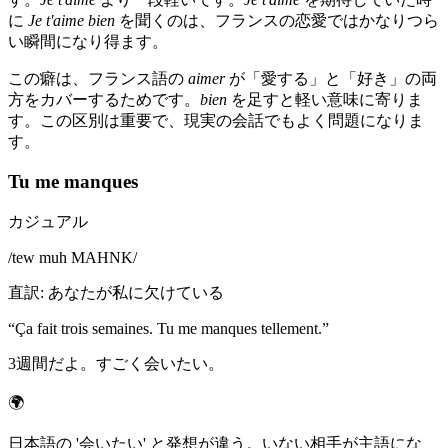
に
Je t'aime bien
を聞くのは、フランスの恋愛ではかなりつら
い瞬間になり得ます。
この癖は、フランス語の
aimer
が「愛する」と「好き」の両
方をカバーするためです。
bien
を足すと軽い意味に寄りま
す。この区別は重要で、現実の会話でもよく問題になりま
す。
Tu me manques
カジュアル
/
tew muh MAHNK
/
直訳
:
あなたが私に欠けている
“
Ça fait trois semaines. Tu me manques tellement.
”
3週間だよ。すごく会いたい。
🌍
日本語の '会いたい' と発想が違う。いない相手が主語にな