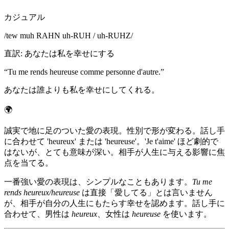
カジュアル
/
tew muh RAHN uh-RUH / uh-RUHZ
/
直訳
:
あなたは私を幸せにする
“
Tu me rends heureuse comme personne d'autre.
”
あなたは誰よりも私を幸せにしてくれる。
🌍
誠実で地に足のついた愛の表現。性別で形が変わる。話し手
に合わせて 'heureux' または 'heureuse'。'Je t'aime' ほど劇的で
はないが、とても意味が深い。相手が人生に与える影響に焦
点を当てる。
一番強い愛の表現は、シンプルなこともあります。
Tu me
rends heureux/heureuse
は直接「愛してる」とは言いません
が、相手が自分の人生にもたらす幸せを認めます。話し手に
合わせて、男性は
heureux
、女性は
heureuse
を使います。