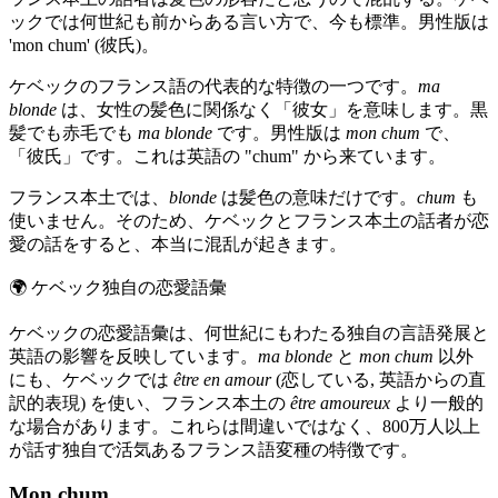
ックでは何世紀も前からある言い方で、今も標準。男性版は
'mon chum' (彼氏)。
ケベックのフランス語の代表的な特徴の一つです。
ma
blonde
は、女性の髪色に関係なく「彼女」を意味します。黒
髪でも赤毛でも
ma blonde
です。男性版は
mon chum
で、
「彼氏」です。これは英語の "chum" から来ています。
フランス本土では、
blonde
は髪色の意味だけです。
chum
も
使いません。そのため、ケベックとフランス本土の話者が恋
愛の話をすると、本当に混乱が起きます。
🌍
ケベック独自の恋愛語彙
ケベックの恋愛語彙は、何世紀にもわたる独自の言語発展と
英語の影響を反映しています。
ma blonde
と
mon chum
以外
にも、ケベックでは
être en amour
(恋している, 英語からの直
訳的表現) を使い、フランス本土の
être amoureux
より一般的
な場合があります。これらは間違いではなく、800万人以上
が話す独自で活気あるフランス語変種の特徴です。
Mon chum