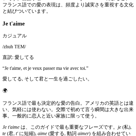
フランス語での愛の表現は、頻度より誠実さを重視する文化
と結びついています。
Je t'aime
カジュアル
/
zhuh TEM
/
直訳
:
愛してる
“
Je t'aime, et je veux passer ma vie avec toi.
”
愛してる, そして君と一生を過ごしたい。
🌍
フランス語で最も決定的な愛の告白。アメリカの英語とは違
い、気軽には使わない。交際で初めて言う瞬間は大きな出来
事。一般的に恋人と近い家族に限って使う。
Je t'aime
は、このガイドで最も重要なフレーズです。
je
(私),
te
(君,
t'
に短縮),
aime
(愛する, 動詞
aimer
) を組み合わせてい