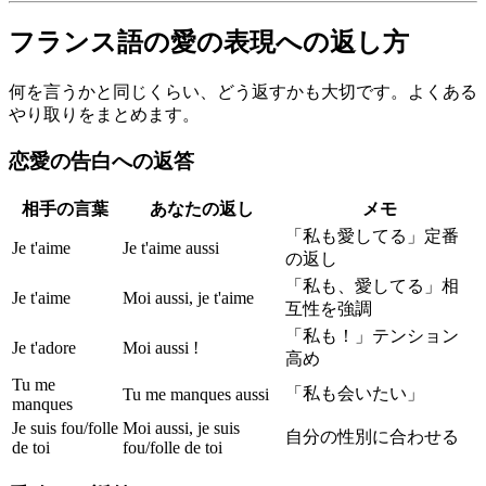
フランス語の愛の表現への返し方
何を言うかと同じくらい、どう返すかも大切です。よくある
やり取りをまとめます。
恋愛の告白への返答
相手の言葉
あなたの返し
メモ
「私も愛してる」定番
Je t'aime
Je t'aime aussi
の返し
「私も、愛してる」相
Je t'aime
Moi aussi, je t'aime
互性を強調
「私も！」テンション
Je t'adore
Moi aussi !
高め
Tu me
「私も会いたい」
Tu me manques aussi
manques
Je suis fou/folle
Moi aussi, je suis
自分の性別に合わせる
de toi
fou/folle de toi