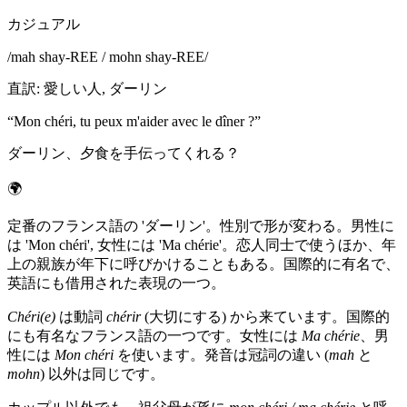
カジュアル
/
mah shay-REE / mohn shay-REE
/
直訳
:
愛しい人, ダーリン
“
Mon chéri, tu peux m'aider avec le dîner ?
”
ダーリン、夕食を手伝ってくれる？
🌍
定番のフランス語の 'ダーリン'。性別で形が変わる。男性に
は 'Mon chéri', 女性には 'Ma chérie'。恋人同士で使うほか、年
上の親族が年下に呼びかけることもある。国際的に有名で、
英語にも借用された表現の一つ。
Chéri(e)
は動詞
chérir
(大切にする) から来ています。国際的
にも有名なフランス語の一つです。女性には
Ma chérie
、男
性には
Mon chéri
を使います。発音は冠詞の違い (
mah
と
mohn
) 以外は同じです。