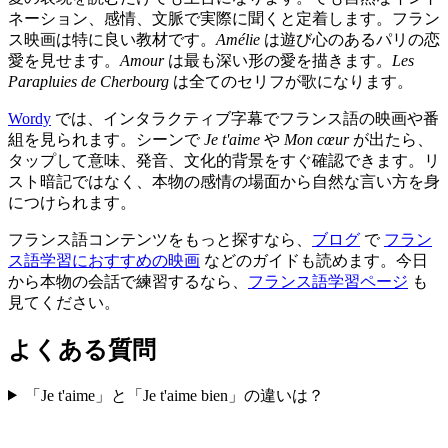
ネーション、感情、文脈で実際に聞くと定着します。フラン
ス映画は特に良い教材です。
Amélie
は遊び心のあるパリの恋
愛を見せます。
Amour
は最も深い形の愛を描きます。
Les
Parapluies de Cherbourg
は全てのセリフが歌になります。
Wordy
では、インタラクティブ字幕でフランス語の映画や番
組を見られます。シーンで
Je t'aime
や
Mon cœur
が出たら、
タップして意味、発音、文化的背景をすぐ確認できます。リ
スト暗記ではなく、本物の感情の場面から自然な言い方を身
につけられます。
フランス語コンテンツをもっと探すなら、
ブログ
で
フラン
ス語学習におすすめの映画
などのガイドも読めます。今日
から本物の会話で練習するなら、
フランス語学習ページ
も
見てください。
よくある質問
「Je t'aime」と「Je t'aime bien」の違いは？