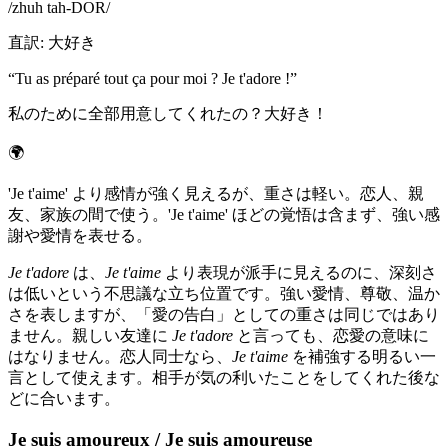
/
zhuh tah-DOR
/
直訳
:
大好き
“
Tu as préparé tout ça pour moi ? Je t'adore !
”
私のために全部用意してくれたの？大好き！
🌍
'Je t'aime' より感情が強く見えるが、重さは軽い。恋人、親
友、家族の間で使う。'Je t'aime' ほどの覚悟は含まず、強い感
謝や愛情を表せる。
Je t'adore
は、
Je t'aime
より表現が派手に見えるのに、深刻さ
は低いという不思議な立ち位置です。強い愛情、尊敬、温か
さを表しますが、「愛の告白」としての重さは同じではあり
ません。親しい友達に
Je t'adore
と言っても、恋愛の意味に
はなりません。恋人同士なら、
Je t'aime
を補強する明るい一
言として使えます。相手が気の利いたことをしてくれた後な
どに合います。
Je suis amoureux / Je suis amoureuse