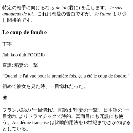
特定の相手に向けるなら
de toi
(君に) を足します。
Je suis
amoureux de toi
。これは恋愛の告白ですが、
Je t'aime
より少
し間接的です。
Le coup de foudre
丁寧
/
luh koo duh FOODR
/
直訳
:
稲妻の一撃
“
Quand je l'ai vue pour la première fois, ça a été le coup de foudre.
”
初めて彼女を見た時、一目惚れだった。
🌍
フランス語の '一目惚れ'。直訳は '稲妻の一撃'。日本語の '一
目惚れ' よりドラマチックで詩的。真面目にも冗談にも使
う。Académie française は比喩的用法を18世紀までさかのぼる
としている。