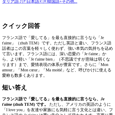
タリア語
🇯🇵
日本語
🇰🇷
韓国語
+
その他...
クイック回答
フランス語で「愛してる」を最も直接的に言うなら「Je
t'aime」（zhuh TEM）です。ただし英語と違い、フランス語
話者はこの言葉を軽々しく使わず、強い本気の気持ちを込め
て言います。フランス語には、深い恋愛の「Je t'aime」か
ら、より軽い「Je t'aime bien」（不思議ですが意味は弱くな
ります）まで、愛情表現の体系が豊富です。さらに「Mon
amour」「Mon cœur」「Ma moitié」など、呼びかけに使える
愛称も数多くあります。
短い答え
フランス語で「愛してる」を最も直接的に言うなら、
Je
t'aime
(zhuh TEM) です。
ただし、アメリカの英語のように
「I love you」を友達や家族にも気軽に言う文化とは違い、フ