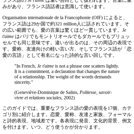
ランス語の
Je t'aime
は重い告白として扱われます。言葉に重
みがあり、フランス語話者は意識して使います。
Organisation internationale de la Francophonie (OIF) によると、
フランス語は29か国で約321 million人に話されています。そ
の広い範囲でも、愛の言葉は驚くほど一貫しています。
Je
t'aime
はパリでもモントリオールでもダカールでもブリュッ
セルでも同じ意味です。違いが出るのは、その周辺の表現で
す。愛称、友達向けの軽い言い方、そしてフランス語が「恋
愛の言語」として有名になった詩的な言い回しです。
"In French,
Je t'aime
is not a phrase one scatters lightly.
It is a commitment, a declaration that changes the nature
of a relationship. The weight of the words demands
sincerity."
(Geneviève-Dominique de Salins,
Politesse, savoir-
vivre et relations sociales
, 2002)
このガイドでは、重要なフランス語の愛の表現を17個、カテ
ゴリ別に紹介します。恋愛、愛称、友達と家族、フォーマル
と詩的表現、地域差です。各表現に発音、文化的背景、例文
を付けます。いつ、どう使うかが分かります。