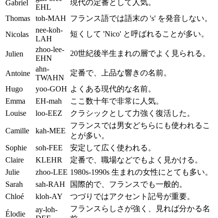
現代の定番として人気。
Gabriel
EHL
Thomas
toh-MAH
フランス語では語末の 's' を発音しない。
nee-koh-
短くして 'Nico' と呼ばれることが多い。
Nicolas
LAH
zhoo-lee-
20世紀後半生まれの層でよく見られる。
Julien
EHN
ahn-
定番で、上品な響きの名前。
Antoine
TWAHN
Hugo
yoo-GOH
よくある現代的な名前。
Emma
EH-mah
ここ数十年で非常に人気。
Louise
loo-EEZ
クラシックとして力強く復活した。
フランスでは男女どちらにも使われるこ
Camille
kah-MEE
とが多い。
Sophie
soh-FEE
安定して広く使われる。
Claire
KLEHR
定番で、職場などでもよく見かける。
Julie
zhoo-LEE
1980s-1990s 生まれの女性にとても多い。
Sarah
sah-RAH
国際的で、フランスでも一般的。
Chloé
kloh-AY
つづりではアクセント記号が重要。
フランスらしさが強く、見れば分かる名
ay-loh-
Élodie