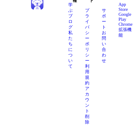
報
ト
App
学
Store
ぶ
プ
サ
Google
ブ
ラ
ポ
Play
ロ
イ
ー
Chrome
グ
バ
ト
拡張機
私
シ
お
能
た
ー
問
ち
ポ
い
に
リ
合
つ
シ
わ
い
ー
せ
て
利
用
規
約
ア
カ
ウ
ン
ト
削
除