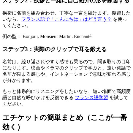
ステップ2：挨拶と一緒に自己紹介の形を練習する
挨拶に名前を組み合わせ、丁寧な一言を続けます。復習した
いなら、
フランス語で「こんにちは」はどう言う？
を使っ
てください。
例の型： Bonjour, Monsieur Martin. Enchanté.
ステップ3：実際のクリップで耳を鍛える
名前は、繰り返されやすく感情も乗るので、聞き取りの目印
になります。映画やドラマのクリップで学ぶと、速い発話で
名前が縮まる感じや、イントネーションで意味が変わる感じ
が分かります。
もっと体系的にリスニングをしたいなら、短い場面で高頻度
語と自然な呼びかけを反復できる
フランス語学習
を試して
ください。
エチケットの簡単まとめ（ここが一番
効く）