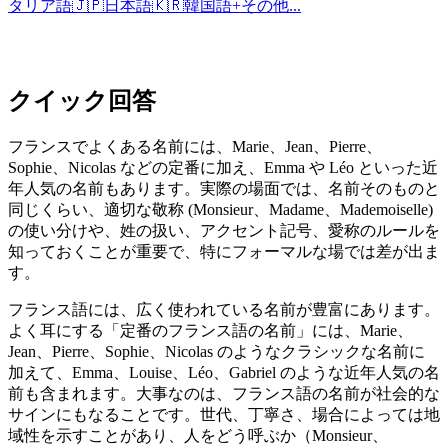
タリア語
🇯🇵
日本語
🇰🇷
韓国語
+
その他...
クイック回答
フランスでよくある名前には、Marie、Jean、Pierre、
Sophie、Nicolas などの定番に加え、Emma や Léo といった近
年人気の名前もあります。実際の場面では、名前そのものと
同じくらい、適切な敬称 (Monsieur、Madame、Mademoiselle)
の使い分けや、姓の扱い、アクセント記号、愛称のルールを
知っておくことが重要で、特にフォーマルな場では差が出ま
す。
フランス語には、広く使われている名前が豊富にあります。
よく耳にする「定番のフランス語の名前」には、Marie、
Jean、Pierre、Sophie、Nicolas のようなクラシックな名前に
加えて、Emma、Louise、Léo、Gabriel のような近年人気の名
前も含まれます。大事なのは、フランス語の名前が社会的な
サインにもなることです。世代、丁寧さ、場合によっては地
域性を示すことがあり、人をどう呼ぶか（Monsieur、