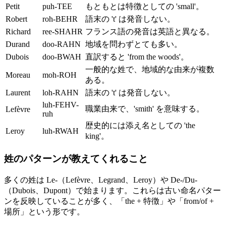
Petit
puh-TEE
もともとは特徴としての 'small'。
Robert
roh-BEHR
語末の 't' は発音しない。
Richard
ree-SHAHR
フランス語の発音は英語と異なる。
Durand
doo-RAHN
地域を問わずとても多い。
Dubois
doo-BWAH
直訳すると 'from the woods'。
一般的な姓で、地域的な由来が複数
Moreau
moh-ROH
ある。
Laurent
loh-RAHN
語末の 't' は発音しない。
luh-FEHV-
職業由来で、'smith' を意味する。
Lefèvre
ruh
歴史的には添え名としての 'the
Leroy
luh-RWAH
king'。
姓のパターンが教えてくれること
多くの姓は Le-（Lefèvre、Legrand、Leroy）や De-/Du-
（Dubois、Dupont）で始まります。これらは古い命名パター
ンを反映していることが多く、「the + 特徴」や「from/of +
場所」という形です。