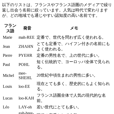
以下のリストは、フランスやフランス語圏のメディアで繰り
返し出会う名前に絞っています。人気は時代で変わります
が、どの地域でも通じやすい認知度の高い名前です。
フラン
発音
メモ
ス語
Marie
mah-REE
定番で、世代を問わず広く使われる。
とても定番で、ハイフン付きの名前にも
Jean
ZHAHN
よく使われる。
Pierre
PYEHR
定番の男性名で、上の世代に多い。
短く伝統的で、ヨーロッパ全体で見られ
Paul
POHL
る。
mee-
20世紀中頃生まれの男性に多い。
Michel
SHEHL
現在とても多く、歴史的にもよく知られ
Louis
loo-EE
る。
フランス語圏全体で人気の現代的な名
Lucas
loo-KAH
前。
Léo
LAY-oh
若い世代にとても多い。
gah-bree-