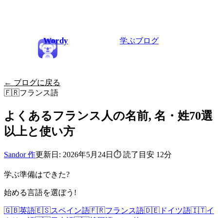
Wordy
学ぶ
ブログ
← ブログに戻る
🇫🇷
フランス語
よくあるフランス人の名前, 名・姓70選
以上と使い方
Sandor 作
更新日: 2026年5月24日
⏱
読了目安 12分
学ぶ準備はできた?
始める言語を選ぼう!
🇬🇧
英語
🇪🇸
スペイン語
🇫🇷
フランス語
🇩🇪
ドイツ語
🇮🇹
イ