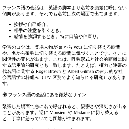
フランス語の会話は、英語の脚本より名前を頻繁に呼ばない
傾向があります。それでも名前は次の場面で出てきます。
挨拶や自己紹介。
相手の注意を引くとき。
感情を強調するとき。特に口論や仲直り。
学習のコツは、登場人物が tu から vous に切り替える瞬間
や、名から敬称に切り替える瞬間に気づくことです。そこに
関係性の変化が出ます。これは、呼称形式と社会的距離に関
する語用論的研究とも一致します。たとえば、権力と連帯の
代名詞に関する Roger Brown と Albert Gilman の古典的な社
会言語学の枠組み（T/V 区別でよく知られる研究）がありま
す。
🌍
フランス語の会話にある微妙なサイン
緊張した場面で急に名で呼ばれると、親密さや深刻さが出る
ことがあります。逆に Monsieur や Madame に切り替える
と、丁寧に怒っていても距離が生まれます。