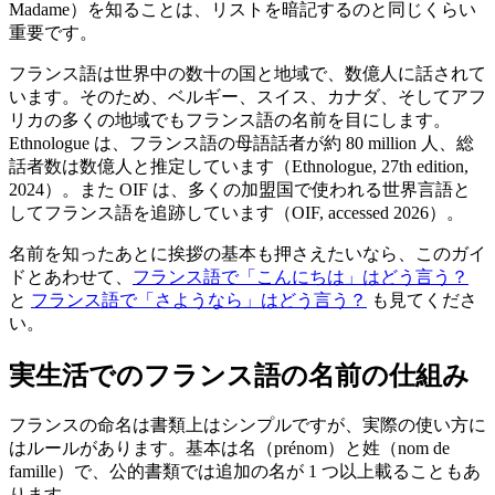
Madame）を知ることは、リストを暗記するのと同じくらい
重要です。
フランス語は世界中の数十の国と地域で、数億人に話されて
います。そのため、ベルギー、スイス、カナダ、そしてアフ
リカの多くの地域でもフランス語の名前を目にします。
Ethnologue は、フランス語の母語話者が約 80 million 人、総
話者数は数億人と推定しています（Ethnologue, 27th edition,
2024）。また OIF は、多くの加盟国で使われる世界言語と
してフランス語を追跡しています（OIF, accessed 2026）。
名前を知ったあとに挨拶の基本も押さえたいなら、このガイ
ドとあわせて、
フランス語で「こんにちは」はどう言う？
と
フランス語で「さようなら」はどう言う？
も見てくださ
い。
実生活でのフランス語の名前の仕組み
フランスの命名は書類上はシンプルですが、実際の使い方に
はルールがあります。基本は名（prénom）と姓（nom de
famille）で、公的書類では追加の名が 1 つ以上載ることもあ
ります。