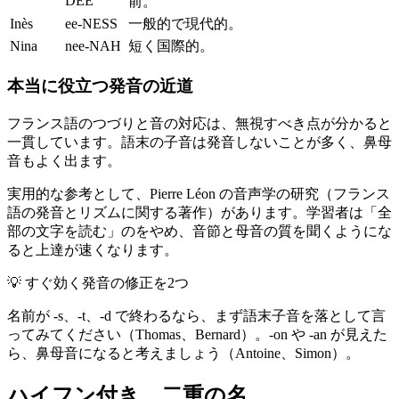
DEE
前。
Inès
ee-NESS
一般的で現代的。
Nina
nee-NAH
短く国際的。
本当に役立つ発音の近道
フランス語のつづりと音の対応は、無視すべき点が分かると
一貫しています。語末の子音は発音しないことが多く、鼻母
音もよく出ます。
実用的な参考として、Pierre Léon の音声学の研究（フランス
語の発音とリズムに関する著作）があります。学習者は「全
部の文字を読む」のをやめ、音節と母音の質を聞くようにな
ると上達が速くなります。
💡
すぐ効く発音の修正を2つ
名前が -s、-t、-d で終わるなら、まず語末子音を落として言
ってみてください（Thomas、Bernard）。-on や -an が見えた
ら、鼻母音になると考えましょう（Antoine、Simon）。
ハイフン付き、二重の名