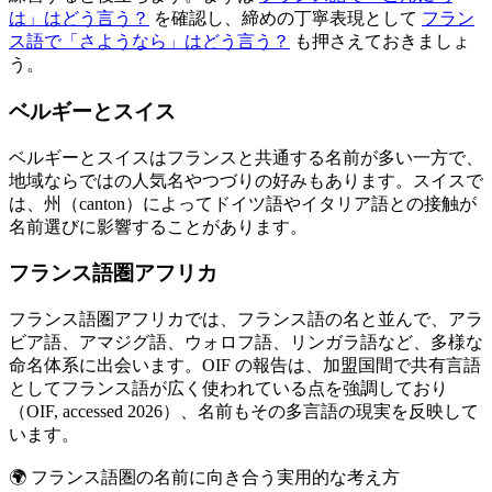
は」はどう言う？
を確認し、締めの丁寧表現として
フラン
ス語で「さようなら」はどう言う？
も押さえておきましょ
う。
ベルギーとスイス
ベルギーとスイスはフランスと共通する名前が多い一方で、
地域ならではの人気名やつづりの好みもあります。スイスで
は、州（canton）によってドイツ語やイタリア語との接触が
名前選びに影響することがあります。
フランス語圏アフリカ
フランス語圏アフリカでは、フランス語の名と並んで、アラ
ビア語、アマジグ語、ウォロフ語、リンガラ語など、多様な
命名体系に出会います。OIF の報告は、加盟国間で共有言語
としてフランス語が広く使われている点を強調しており
（OIF, accessed 2026）、名前もその多言語の現実を反映して
います。
🌍
フランス語圏の名前に向き合う実用的な考え方