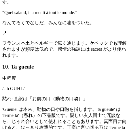
す。
“
Quel salaud, il a menti à tout le monde.
”
なんてろくでなしだ、みんなに嘘をついた。
📍
フランス本土とベルギーで広く通じます。ケベックでも理解
されますが頻度は低めで、感情の強調には sacres がより使わ
れます。
10. Ta gueule
中程度
/
tah GUHL
/
黙れ: 直訳は「お前の口（動物の口吻）」
'Gueule' は本来、動物の口や口吻を指します。'ta gueule' は
'ferme-la'（黙れ）の下品版です。親しい友人同士で冗談な
ら、じゃれ合いとして使われることもあります。真面目に向
けると、はっきり攻撃的です。丁寧に言い切る形は 'ferme ta