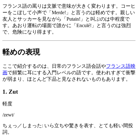
フランス語の罵りは文脈で意味が大きく変わります。コーヒ
ーをこぼして小声で「Merde!」と言うのは軽めです。親しい
友人とサッカーを見ながら「Putain!」と叫ぶのは中程度で
す。あおり運転の場面で誰かに「Enculé!」と言うのは強烈
で、危険になり得ます。
軽めの表現
ここで紹介するのは、日常のフランス語会話や
フランス語映
画
で頻繁に耳にする入門レベルの語です。使われすぎて衝撃
が弱まり、ほとんど下品と見なされないものもあります。
1. Zut
軽度
/
zewt
/
ちぇっ／しまった: いら立ちや驚きを表す、とても軽い間投
詞。