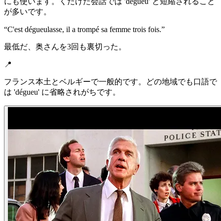
にも使います。くだけた会話では 'dégueu' と短縮されること
が多いです。
“
C'est dégueulasse, il a trompé sa femme trois fois.
”
最低だ、奥さんを3回も裏切った。
📍
フランス本土とベルギーで一般的です。どの地域でも口語で
は 'dégueu' に省略されがちです。