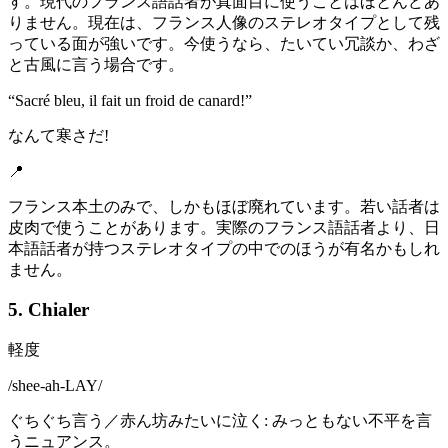
す。現代のフランス語話者が真面目に使うことはほとんどあ
りません。現在は、フランス人像のステレオタイプとして残
っている面が強いです。今使うなら、たいてい冗談か、わざ
と古風に言う場合です。
“
Sacré bleu, il fait un froid de canard!
”
なんて寒さだ!
📍
フランス本土のみで、しかもほぼ廃れています。若い話者は
皮肉で使うことがあります。実際のフランス語話者より、日
本語話者が持つステレオタイプの中でのほうが有名かもしれ
ません。
5. Chialer
軽度
/
shee-ah-LAY
/
ぐちぐち言う／赤ん坊みたいに泣く: みっともない不平を言
うニュアンス。