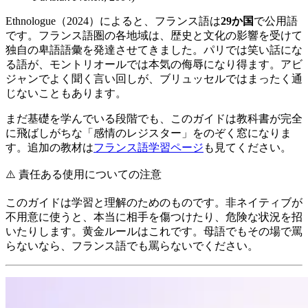
Ethnologue（2024）によると、フランス語は
29か国
で公用語
です。フランス語圏の各地域は、歴史と文化の影響を受けて
独自の卑語語彙を発達させてきました。パリでは笑い話にな
る語が、モントリオールでは本気の侮辱になり得ます。アビ
ジャンでよく聞く言い回しが、ブリュッセルではまったく通
じないこともあります。
まだ基礎を学んでいる段階でも、このガイドは教科書が完全
に飛ばしがちな「感情のレジスター」をのぞく窓になりま
す。追加の教材は
フランス語学習ページ
も見てください。
⚠️
責任ある使用についての注意
このガイドは学習と理解のためのものです。非ネイティブが
不用意に使うと、本当に相手を傷つけたり、危険な状況を招
いたりします。黄金ルールはこれです。母語でもその場で罵
らないなら、フランス語でも罵らないでください。