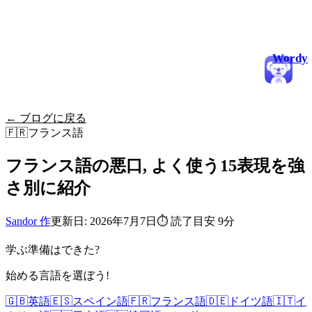
Wordy
← ブログに戻る
🇫🇷
フランス語
フランス語の悪口, よく使う15表現を強
さ別に紹介
Sandor 作
更新日: 2026年7月7日
⏱
読了目安 9分
学ぶ準備はできた?
始める言語を選ぼう!
🇬🇧
英語
🇪🇸
スペイン語
🇫🇷
フランス語
🇩🇪
ドイツ語
🇮🇹
イ