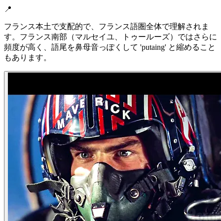
📍
フランス本土で支配的で、フランス語圏全体で理解されま
す。フランス南部（マルセイユ、トゥールーズ）ではさらに
頻度が高く、語尾を鼻母音っぽくして 'putaing' と縮めること
もあります。