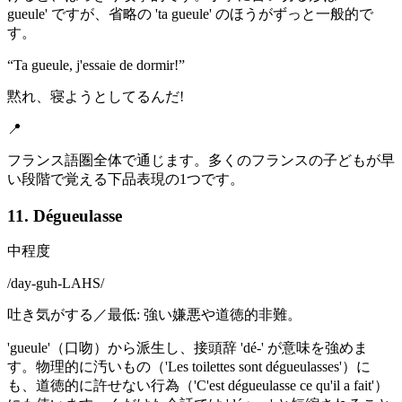
gueule' ですが、省略の 'ta gueule' のほうがずっと一般的で
す。
“
Ta gueule, j'essaie de dormir!
”
黙れ、寝ようとしてるんだ!
📍
フランス語圏全体で通じます。多くのフランスの子どもが早
い段階で覚える下品表現の1つです。
11. Dégueulasse
中程度
/
day-guh-LAHS
/
吐き気がする／最低: 強い嫌悪や道徳的非難。
'gueule'（口吻）から派生し、接頭辞 'dé-' が意味を強めま
す。物理的に汚いもの（'Les toilettes sont dégueulasses'）に
も、道徳的に許せない行為（'C'est dégueulasse ce qu'il a fait'）