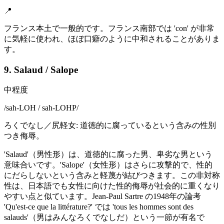
📍
フランス本土で一般的です。フランス南部では 'con' が非常
に気軽に使われ、ほぼ口癖のように中和されることがありま
す。
9. Salaud / Salope
中程度
/
sah-LOH / sah-LOHP
/
ろくでなし／尻軽女: 道徳的に腐っているという含みの性別
つき侮辱。
'Salaud'（男性形）は、道徳的に腐った男、卑劣な男という
意味合いです。'Salope'（女性形）はさらに攻撃的で、性的
にだらしないという含みと軽蔑が結びつきます。この非対称
性は、日本語でも女性に向けた性的侮辱が社会的に重くなり
やすい点と似ています。Jean-Paul Sartre の1948年の論考
'Qu'est-ce que la littérature?' では 'tous les hommes sont des
salauds'（男はみんなろくでなしだ）という一節が有名で