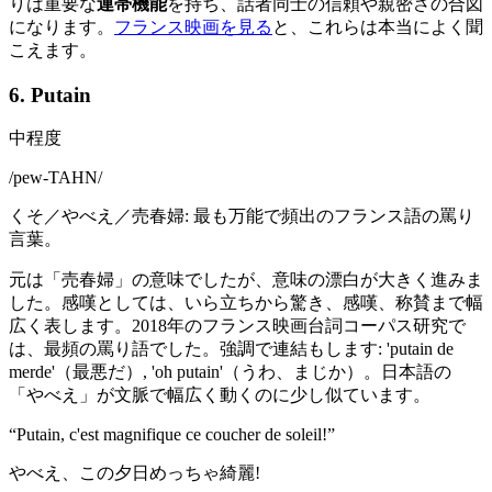
りは重要な
連帯機能
を持ち、話者同士の信頼や親密さの合図
になります。
フランス映画を見る
と、これらは本当によく聞
こえます。
6. Putain
中程度
/
pew-TAHN
/
くそ／やべえ／売春婦: 最も万能で頻出のフランス語の罵り
言葉。
元は「売春婦」の意味でしたが、意味の漂白が大きく進みま
した。感嘆としては、いら立ちから驚き、感嘆、称賛まで幅
広く表します。2018年のフランス映画台詞コーパス研究で
は、最頻の罵り語でした。強調で連結もします: 'putain de
merde'（最悪だ）, 'oh putain'（うわ、まじか）。日本語の
「やべえ」が文脈で幅広く動くのに少し似ています。
“
Putain, c'est magnifique ce coucher de soleil!
”
やべえ、この夕日めっちゃ綺麗!