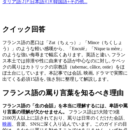
タリア語
🇯🇵
日本語
🇰🇷
韓国語
+
その他...
クイック回答
フランス語の悪口は「Zut（ちぇっ）」「Mince（ちくしょ
う）」のような軽い感嘆から、「Enculé」「Nique ta mère」
のような強い侮辱まで幅広くあります。英語と違い, フラン
ス本土では排泄や性に由来する語が中心なのに対し, ケベッ
クの罵りはカトリックの宗教語（tabernac, câlice, ostie）をほ
ぼ土台にしています。本記事では会話, 映画, ドラマで実際に
出てくる必須15語を, 強さ別に整理して解説します。
フランス語の罵り言葉を知るべき理由
フランス語の「生の会話」を本当に理解するには、卑語や罵
り言葉の理解が欠かせません。
フランス語は5大陸で3億
2100万人以上に話されており、罵りは日常のくだけた会話、
映画
、音楽、SNSに深く入り込んでいます。このガイドの目