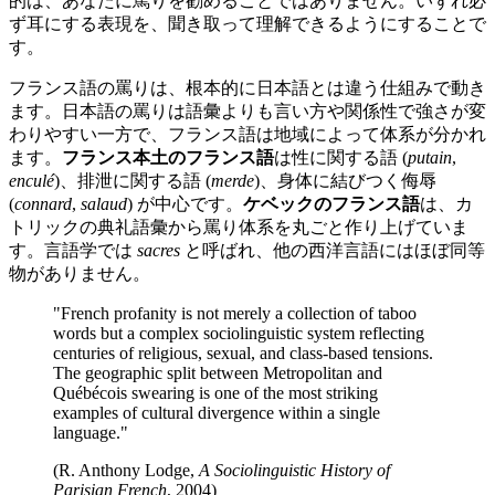
的は、あなたに罵りを勧めることではありません。いずれ必
ず耳にする表現を、聞き取って理解できるようにすることで
す。
フランス語の罵りは、根本的に日本語とは違う仕組みで動き
ます。日本語の罵りは語彙よりも言い方や関係性で強さが変
わりやすい一方で、フランス語は地域によって体系が分かれ
ます。
フランス本土のフランス語
は性に関する語 (
putain
,
enculé
)、排泄に関する語 (
merde
)、身体に結びつく侮辱
(
connard
,
salaud
) が中心です。
ケベックのフランス語
は、カ
トリックの典礼語彙から罵り体系を丸ごと作り上げていま
す。言語学では
sacres
と呼ばれ、他の西洋言語にはほぼ同等
物がありません。
"French profanity is not merely a collection of taboo
words but a complex sociolinguistic system reflecting
centuries of religious, sexual, and class-based tensions.
The geographic split between Metropolitan and
Québécois swearing is one of the most striking
examples of cultural divergence within a single
language."
(R. Anthony Lodge,
A Sociolinguistic History of
Parisian French
, 2004)