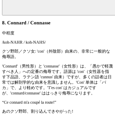
8. Connard / Connasse
中程度
/
koh-NAHR / koh-NAHS
/
クソ野郎／クソ女: 'con'（外陰部）由来の、非常に一般的な
侮辱語。
'Connard'（男性形）と 'connasse'（女性形）は、「愚かで軽蔑
すべき人」への定番の侮辱です。語源は 'con'（女性器を指
す下品語、ラテン語 'cunnus' 由来）ですが、多くの話者は日
常では解剖学的な由来を意識しません。'Con' 単体は「バ
カ」で、より軽めです。'T'es con' はカジュアルです
が、'connard/connasse' ははっきり侮辱になります。
“
Ce connard m'a coupé la route!
”
あのクソ野郎、割り込んできやがった!