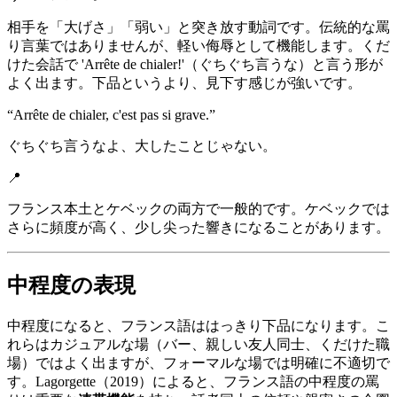
相手を「大げさ」「弱い」と突き放す動詞です。伝統的な罵
り言葉ではありませんが、軽い侮辱として機能します。くだ
けた会話で 'Arrête de chialer!'（ぐちぐち言うな）と言う形が
よく出ます。下品というより、見下す感じが強いです。
“
Arrête de chialer, c'est pas si grave.
”
ぐちぐち言うなよ、大したことじゃない。
📍
フランス本土とケベックの両方で一般的です。ケベックでは
さらに頻度が高く、少し尖った響きになることがあります。
中程度の表現
中程度になると、フランス語ははっきり下品になります。こ
れらはカジュアルな場（バー、親しい友人同士、くだけた職
場）ではよく出ますが、フォーマルな場では明確に不適切で
す。Lagorgette（2019）によると、フランス語の中程度の罵