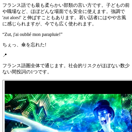
フランス語でも最も柔らかい部類の言い方です。子どもの前
や職場など、ほぼどんな場面でも安全に使えます。強調で
'zut alors!' と伸ばすこともあります。若い話者にはやや古風
に感じられますが、今でも広く使われます。
“
Zut, j'ai oublié mon parapluie!
”
ちぇっ、傘を忘れた!
📍
フランス語圏全体で通じます。社会的リスクがほぼない数少
ない間投詞の1つです。