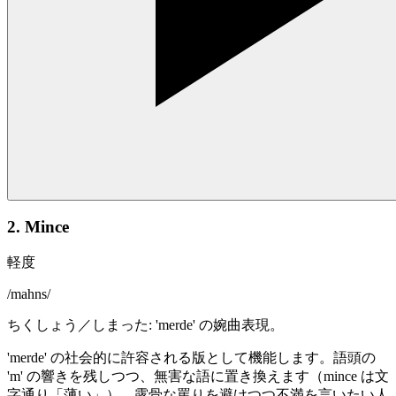
2. Mince
軽度
/
mahns
/
ちくしょう／しまった: 'merde' の婉曲表現。
'merde' の社会的に許容される版として機能します。語頭の
'm' の響きを残しつつ、無害な語に置き換えます（mince は文
字通り「薄い」）。露骨な罵りを避けつつ不満を言いたい人