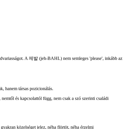
 udvariasságot. A 제발 (jeh-BAHL) nem semleges 'please', inkább az
, hanem társas pozicionálás.
nemtől és kapcsolattól függ, nem csak a szó szerinti családi
gyakran közelséget jelez, néha flörtöt, néha érzelmi