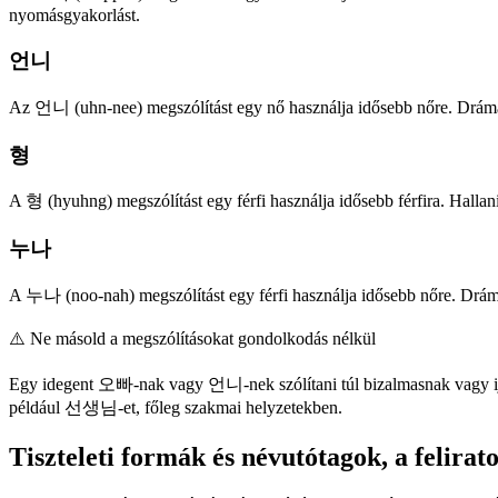
nyomásgyakorlást.
언니
Az 언니 (uhn-nee) megszólítást egy nő használja idősebb nőre. Drámákb
형
A 형 (hyuhng) megszólítást egy férfi használja idősebb férfira. Halla
누나
A 누나 (noo-nah) megszólítást egy férfi használja idősebb nőre. Drámá
⚠️
Ne másold a megszólításokat gondolkodás nélkül
Egy idegent 오빠-nak vagy 언니-nek szólítani túl bizalmasnak vagy ijes
például 선생님-et, főleg szakmai helyzetekben.
Tiszteleti formák és névutótagok, a felira