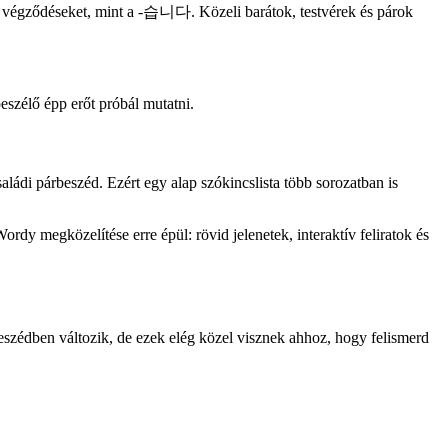
lis végződéseket, mint a -습니다. Közeli barátok, testvérek és párok
eszélő épp erőt próbál mutatni.
aládi párbeszéd. Ezért egy alap szókincslista több sorozatban is
rdy megközelítése erre épül: rövid jelenetek, interaktív feliratok és
 beszédben változik, de ezek elég közel visznek ahhoz, hogy felismerd