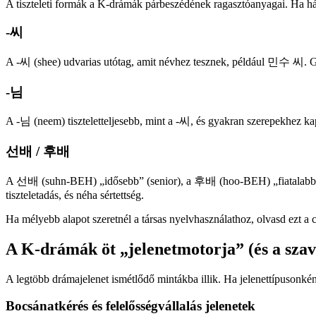
A tiszteleti formák a K-drámák párbeszédének ragasztóanyagai. Ha hárma
-씨
A -씨 (shee) udvarias utótag, amit névhez tesznek, például 민수 씨. Gy
-님
A -님 (neem) tiszteletteljesebb, mint a -씨, és gyakran szerepekhe
선배 / 후배
A 선배 (suhn-BEH) „idősebb” (senior), a 후배 (hoo-BEH) „fiatalabb” (j
tiszteletadás, és néha sértettség.
Ha mélyebb alapot szeretnél a társas nyelvhasználathoz, olvasd ezt a 
A K-drámák öt „jelenetmotorja” (és a szav
A legtöbb drámajelenet ismétlődő mintákba illik. Ha jelenettípusonké
Bocsánatkérés és felelősségvállalás jelenetek