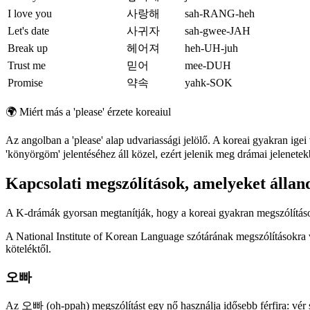
I love you
사랑해
sah-RANG-heh
Let's date
사귀자
sah-gwee-JAH
Break up
헤어져
heh-UH-juh
Trust me
믿어
mee-DUH
Promise
약속
yahk-SOK
🌍
Miért más a 'please' érzete koreaiul
Az angolban a 'please' alap udvariassági jelölő. A koreai gyakran 
'könyörgöm' jelentéséhez áll közel, ezért jelenik meg drámai jelenetek
Kapcsolati megszólítások, amelyeket állan
A K-drámák gyorsan megtanítják, hogy a koreai gyakran megszólításo
A National Institute of Korean Language szótárának megszólításokra vo
köteléktől.
오빠
Az 오빠 (oh-ppah) megszólítást egy nő használja idősebb férfira: vér sz