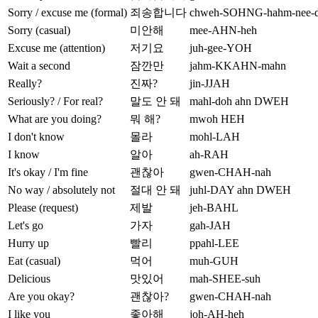
Sorry / excuse me (formal)
죄송합니다
chweh-SOHNG-hahm-nee-
Sorry (casual)
미안해
mee-AHN-heh
Excuse me (attention)
저기요
juh-gee-YOH
Wait a second
잠깐만
jahm-KKAHN-mahn
Really?
진짜?
jin-JJAH
Seriously? / For real?
말도 안 돼
mahl-doh ahn DWEH
What are you doing?
뭐 해?
mwoh HEH
I don't know
몰라
mohl-LAH
I know
알아
ah-RAH
It's okay / I'm fine
괜찮아
gwen-CHAH-nah
No way / absolutely not
절대 안 돼
juhl-DAY ahn DWEH
Please (request)
제발
jeh-BAHL
Let's go
가자
gah-JAH
Hurry up
빨리
ppahl-LEE
Eat (casual)
먹어
muh-GUH
Delicious
맛있어
mah-SHEE-suh
Are you okay?
괜찮아?
gwen-CHAH-nah
I like you
좋아해
joh-AH-heh