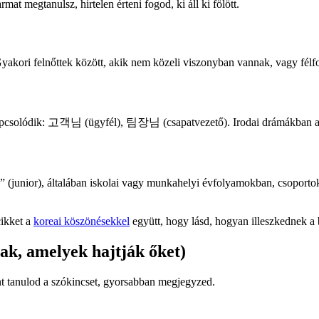
t megtanulsz, hirtelen érteni fogod, ki áll ki fölött.
akori felnőttek között, akik nem közeli viszonyban vannak, vagy félf
z kapcsolódik: 고객님 (ügyfél), 팀장님 (csapatvezető). Irodai drámákban a
unior), általában iskolai vagy munkahelyi évfolyamokban, csoportokb
cikket a
koreai köszönésekkel
együtt, hogy lásd, hogyan illeszkednek a 
ak, amelyek hajtják őket)
nt tanulod a szókincset, gyorsabban megjegyzed.