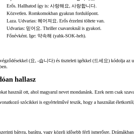
Erős. Hallhatod így is: 사랑해요, 사랑합니다.
Közvetlen. Romkomokban gyakran fordulópont.
Laza. Udvarias: 헤어져요. Erős érzelmi töltete van.
Udvarias: 믿어요. Thriller csavaroknál is gyakori.
Főnévként. Ige: 약속해 (yahk-SOK-heh).
igei végződésekkel (요, -습니다) és tiszteleti igékkel (드세요) kódolja az
ben.
dóan hallasz
kat használ ott, ahol magyarul nevet mondanánk. Ezek nem csak szavak
natkozó szócikkei is egyértelművé teszik, hogy a használat életkortól, 
erinti bátyra, barátra, vagy közeli idősebb férfi ismerősre. Drámákban 