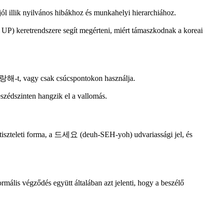
k nyilvános hibákhoz és munkahelyi hierarchiához.
P) keretrendszere segít megérteni, miért támaszkodnak a koreai
랑해-t, vagy csak csúcspontokon használja.
eszédszinten hangzik el a vallomás.
zteleti forma, a 드세요 (deuh-SEH-yoh) udvariassági jel, és
lis végződés együtt általában azt jelenti, hogy a beszélő