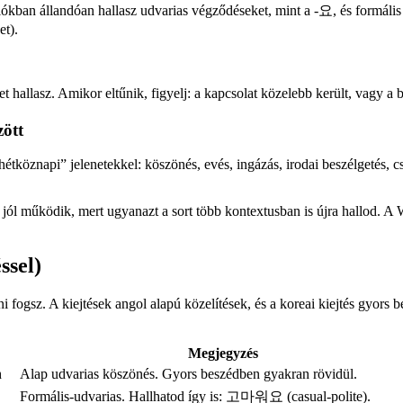
ációkban állandóan hallasz udvarias végződéseket, mint a -요, és formá
et).
hallasz. Amikor eltűnik, figyelj: a kapcsolat közelebb került, vagy a b
ött
étköznapi” jelenetekkel: köszönés, evés, ingázás, irodai beszélgetés, cs
jól működik, mert ugyanazt a sort több kontextusban is újra hallod. A Wo
ssel)
ni fogsz. A kiejtések angol alapú közelítések, és a koreai kiejtés gyors
Megjegyzés
h
Alap udvarias köszönés. Gyors beszédben gyakran rövidül.
Formális-udvarias. Hallhatod így is: 고마워요 (casual-polite).