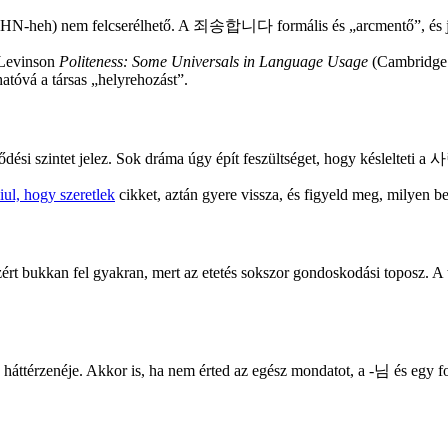
em felcserélhető. A 죄송합니다 formális és „arcmentő”, és jól illi
 Levinson
Politeness: Some Universals in Language Usage
(Cambridge U
hatóvá a társas „helyrehozást”.
zintet jelez. Sok dráma úgy épít feszültséget, hogy késlelteti a 사
ul, hogy szeretlek
cikket, aztán gyere vissza, és figyeld meg, milyen b
n fel gyakran, mert az etetés sokszor gondoskodási toposz. A tis
rzenéje. Akkor is, ha nem érted az egész mondatot, a -님 és egy formá