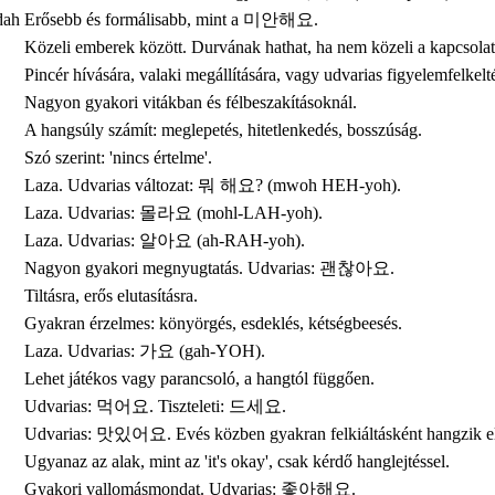
dah
Erősebb és formálisabb, mint a 미안해요.
Közeli emberek között. Durvának hathat, ha nem közeli a kapcsolat
Pincér hívására, valaki megállítására, vagy udvarias figyelemfelkelt
Nagyon gyakori vitákban és félbeszakításoknál.
A hangsúly számít: meglepetés, hitetlenkedés, bosszúság.
Szó szerint: 'nincs értelme'.
Laza. Udvarias változat: 뭐 해요? (mwoh HEH-yoh).
Laza. Udvarias: 몰라요 (mohl-LAH-yoh).
Laza. Udvarias: 알아요 (ah-RAH-yoh).
Nagyon gyakori megnyugtatás. Udvarias: 괜찮아요.
Tiltásra, erős elutasításra.
Gyakran érzelmes: könyörgés, esdeklés, kétségbeesés.
Laza. Udvarias: 가요 (gah-YOH).
Lehet játékos vagy parancsoló, a hangtól függően.
Udvarias: 먹어요. Tiszteleti: 드세요.
Udvarias: 맛있어요. Evés közben gyakran felkiáltásként hangzik e
Ugyanaz az alak, mint az 'it's okay', csak kérdő hanglejtéssel.
Gyakori vallomásmondat. Udvarias: 좋아해요.