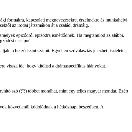
ssági formákra, kapcsolati megnevezésekre, érzelmekre és munkahelyi
ektől az irodai játszmákon át a családi drámáig.
, amelyek epizódról epizódra ismétlődnek. Ha megtanulod az alábbi,
gződést elcsípnél.
ják: a beszédszint számít. Egyetlen szóválasztás jelezhet tiszteletet,
re vissza ide, hogy kitöltsd a drámaspecifikus hiányokat.
enyhítő szó (좀) többet mondhat, mint egy teljes magyar mondat. Ezért
zonyok közvetlenül kódolódnak a hétköznapi beszédben. A