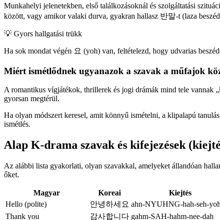
Munkahelyi jelenetekben, első találkozásoknál és szolgáltatási szitu
között, vagy amikor valaki durva, gyakran hallasz 반말-t (laza beszéd
💡
Gyors hallgatási trükk
Ha sok mondat végén 요 (yoh) van, feltételezd, hogy udvarias beszédet 
Miért ismétlődnek ugyanazok a szavak a műfajok köz
A romantikus vígjátékok, thrillerek és jogi drámák mind tele vannak „h
gyorsan megtérül.
Ha olyan módszert keresel, amit könnyű ismételni, a klipalapú tanulás 
ismétlés.
Alap K-drama szavak és kifejezések (kiejté
Az alábbi lista gyakorlati, olyan szavakkal, amelyeket állandóan halla
őket.
Magyar
Koreai
Kiejtés
Hello (polite)
안녕하세요
ahn-NYUHNG-hah-seh-yo
Thank you
감사합니다
gahm-SAH-hahm-nee-dah