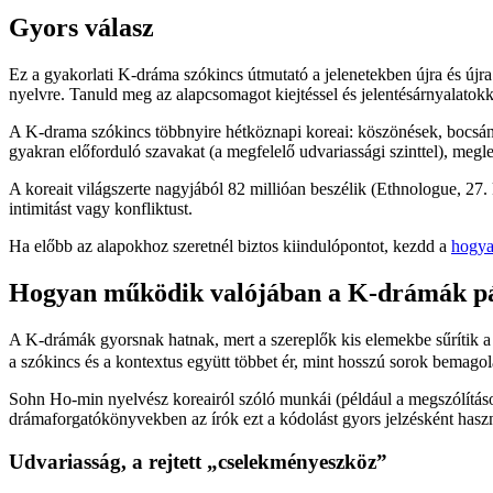
Gyors válasz
Ez a gyakorlati K-dráma szókincs útmutató a jelenetekben újra és újr
nyelvre. Tanuld meg az alapcsomagot kiejtéssel és jelentésárnyalatokk
A K-drama szókincs többnyire hétköznapi koreai: köszönések, bocsánat
gyakran előforduló szavakat (a megfelelő udvariassági szinttel), meg
A koreait világszerte nagyjából 82 millióan beszélik (Ethnologue, 27. k
intimitást vagy konfliktust.
Ha előbb az alapokhoz szeretnél biztos kiindulópontot, kezdd a
hogya
Hogyan működik valójában a K-drámák p
A K-drámák gyorsnak hatnak, mert a szereplők kis elemekbe sűrítik a
a szókincs és a kontextus együtt többet ér, mint hosszú sorok bemagol
Sohn Ho-min nyelvész koreairól szóló munkái (például a megszólítások
drámaforgatókönyvekben az írók ezt a kódolást gyors jelzésként hasz
Udvariasság, a rejtett „cselekményeszköz”