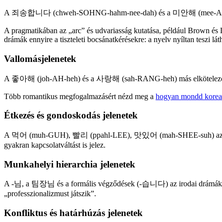
A 죄송합니다 (chweh-SOHNG-hahm-nee-dah) és a 미안해 (mee-AHN-heh) n
A pragmatikában az „arc” és udvariasság kutatása, például Brown és
drámák ennyire a tiszteleti bocsánatkérésekre: a nyelv nyíltan teszi lát
Vallomásjelenetek
A 좋아해 (joh-AH-heh) és a 사랑해 (sah-RANG-heh) más elköteleződési s
Több romantikus megfogalmazásért nézd meg a
hogyan mondd koreai
Étkezés és gondoskodás jelenetek
A 먹어 (muh-GUH), 빨리 (ppahl-LEE), 맛있어 (mah-SHEE-suh) azért bukka
gyakran kapcsolatváltást is jelez.
Munkahelyi hierarchia jelenetek
A -님, a 팀장님 és a formális végződések (-습니다) az irodai drámák hátté
„professzionalizmust játszik”.
Konfliktus és határhúzás jelenetek