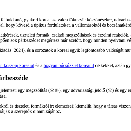
a felbukkanó, gyakori koreai szavakra fókuszál: köszönésekre, udvaria
al, hogy kövesd a tipikus fordulatokat, a vallomásoktól és bocsánatkérés
kérések, tiszteleti formák, családi megszólítások és érzelmi reakciók
lepően sok párbeszédet megértesz már azelőtt, hogy minden nyelvtani vé
iadás, 2024), és a sorozatok a koreai egyik legfontosabb valóságát mutat
n köszönj koreaiul
és a
hogyan búcsúzz el koreaiul
cikkekkel, aztán gye
árbeszéde
 jelentést: egy megszólítás (오빠), egy udvariassági jelölő (요) és egy 
ása.
ról és tiszteleti formákról írt elemzései) kiemelik, hogy a társas vis
nálják a szereplők dinamikájához.