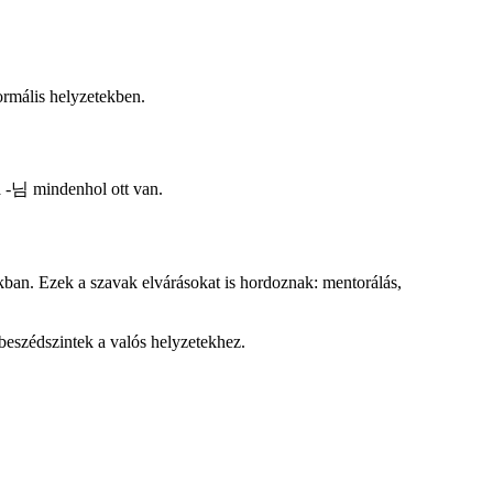
ormális helyzetekben.
 -님 mindenhol ott van.
an. Ezek a szavak elvárásokat is hordoznak: mentorálás,
beszédszintek a valós helyzetekhez.