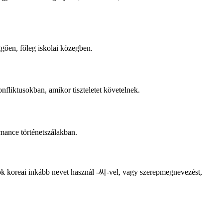
gően, főleg iskolai közegben.
fliktusokban, amikor tiszteletet követelnek.
mance történetszálakban.
ok koreai inkább nevet használ -씨-vel, vagy szerepmegnevezést,