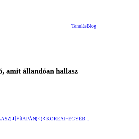
Tanulás
Blog
, amit állandóan hallasz
LASZ
🇯🇵
JAPÁN
🇰🇷
KOREAI
+
EGYÉB...