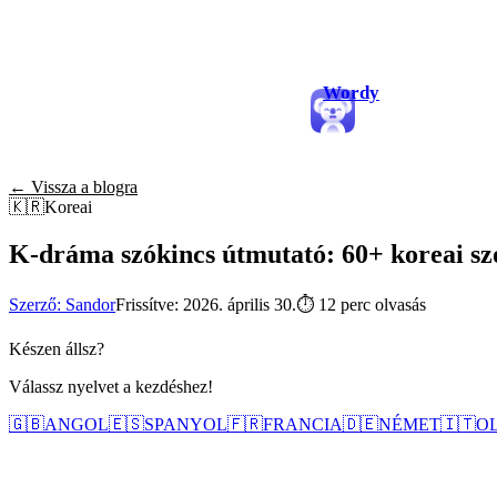
Wordy
← Vissza a blogra
🇰🇷
Koreai
K-dráma szókincs útmutató: 60+ koreai szó
Szerző: Sandor
Frissítve: 2026. április 30.
⏱
12 perc olvasás
Készen állsz?
Válassz nyelvet a kezdéshez!
🇬🇧
ANGOL
🇪🇸
SPANYOL
🇫🇷
FRANCIA
🇩🇪
NÉMET
🇮🇹
O