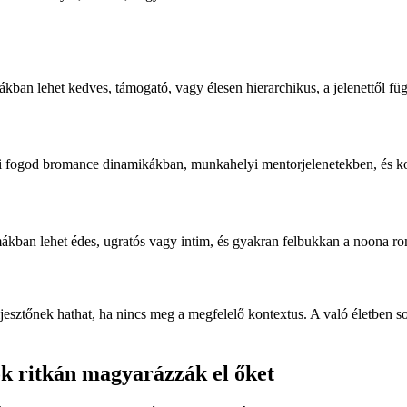
an lehet kedves, támogató, vagy élesen hierarchikus, a jelenettől füg
ni fogod bromance dinamikákban, munkahelyi mentorjelenetekben, és kon
kban lehet édes, ugratós vagy intim, és gyakran felbukkan a noona ro
ztőnek hathat, ha nincs meg a megfelelő kontextus. A való életben s
tok ritkán magyarázzák el őket