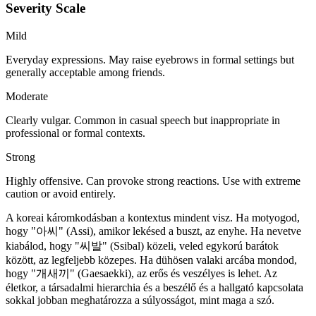
Severity Scale
Mild
Everyday expressions. May raise eyebrows in formal settings but
generally acceptable among friends.
Moderate
Clearly vulgar. Common in casual speech but inappropriate in
professional or formal contexts.
Strong
Highly offensive. Can provoke strong reactions. Use with extreme
caution or avoid entirely.
A koreai káromkodásban a kontextus mindent visz. Ha motyogod,
hogy "아씨" (Assi), amikor lekésed a buszt, az enyhe. Ha nevetve
kiabálod, hogy "씨발" (Ssibal) közeli, veled egykorú barátok
között, az legfeljebb közepes. Ha dühösen valaki arcába mondod,
hogy "개새끼" (Gaesaekki), az erős és veszélyes is lehet. Az
életkor, a társadalmi hierarchia és a beszélő és a hallgató kapcsolata
sokkal jobban meghatározza a súlyosságot, mint maga a szó.