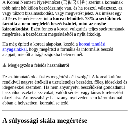
A Koreai Nemzeti Nyelvintézet (국립국어원) szerint a koreainak
több mint hét külön beszédszintje van, és ha rosszul választasz, az
vagy túlzott bizalmaskodást, vagy megvetést jelez. Az intézet egy
2019-es felmérése szerint
a koreai felnőttek 78%-a sértőbbnek
tartotta a nem megfelelő beszédszintet, mint az enyhe
káromkodást
. Ezért fontos a koreai vulgaritás teljes spektrumának
megértése, a beszédszint megsértésétől a nyílt átkokig.
Ha még építed a koreai alapokat, kezdd a
koreai tanulási
anyagainkkal
, hogy megértsd a formális és informális beszéd
alapjait, mielőtt a trágárságokba belemennél.
⚠️
Megjegyzés a felelős használatról
Ez az útmutató oktatási és megértési célt szolgál. A koreai kultúra
rendkívül nagyra értékeli a tiszteletteljes beszédet, főleg idősekkel és
idegenekkel szemben. Ha nem anyanyelvi beszélőként gondatlanul
használod ezeket a szavakat, valódi sértést vagy társas kirekesztést
okozhatsz. Aranyszabály: ha az anyanyelveden sem káromkodnál
abban a helyzetben, koreaiul se tedd.
A súlyossági skála megértése