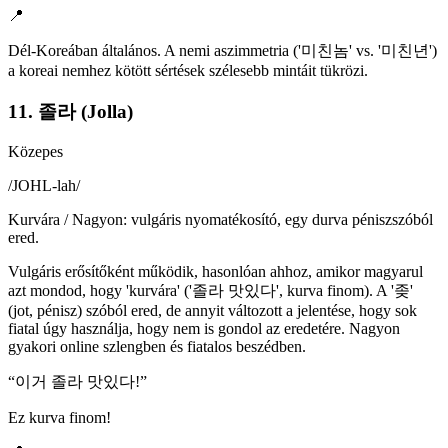
📍
Dél-Koreában általános. A nemi aszimmetria ('미친놈' vs. '미친년')
a koreai nemhez kötött sértések szélesebb mintáit tükrözi.
11. 졸라 (Jolla)
Közepes
/
JOHL-lah
/
Kurvára / Nagyon: vulgáris nyomatékosító, egy durva péniszszóból
ered.
Vulgáris erősítőként működik, hasonlóan ahhoz, amikor magyarul
azt mondod, hogy 'kurvára' ('졸라 맛있다', kurva finom). A '좆'
(jot, pénisz) szóból ered, de annyit változott a jelentése, hogy sok
fiatal úgy használja, hogy nem is gondol az eredetére. Nagyon
gyakori online szlengben és fiatalos beszédben.
“
이거 졸라 맛있다!
”
Ez kurva finom!