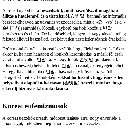
A koreai nyelvben
a beszédszint, amit használsz, önmagában
állítás a hatalomról és a tiszteletről
. A 반말 (banmal) az informális
beszéd: elhagyod az udvarias végződéseket, mint a '-요' (-yo) és a '-
습니다' (-seumnida). Közeli, egykorú barátok között a 반말
természetes és elvárt. De ha idősebbel, idegennel vagy társadalmilag
feletted állóval használod, azt közvetlen tiszteletlenségnek érzékelik.
Ezért mondják néha a koreai beszélők, hogy "lekáromkodták" őket
akkor is, ha nem hangzott el konkrét káromkodás, a másik fél csak
váratlanul átváltott 반말-ra. Ha egy főnök 존댓말 (jondaenmal,
udvarias beszéd) helyett hirtelen 반말-t használ, az fenyegető lehet.
Ha egy fiatalabb ember 반말-t használ egy időssel, az valódi
haragot válthat ki. Tanulóként
sokkal fontosabb, hogy ismeretlen
helyzetben alapból udvariasan (존댓말) beszélj, mint az, hogy
elkerülj bizonyos káromkodásokat
.
Koreai eufemizmusok
A koreai beszélők kreatív módokat találtak arra, hogy enyhítsék a
trágárságot, miközben megmarad az érzelmi levezetés: