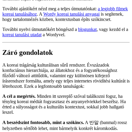
További ajánlókért nézd meg a teljes útmutatónkat:
a legjobb filmek
koreai tanulásához
. A
Wordy koreai tanulási anyagai
is segítenek,
hogy tartalomnézés közben, kontextusban építs szókincset.
További nyelvi útmutatókért böngészd a
blogunkat
, vagy kezdd el a
koreai tanulási utadat
a Wordyvel.
Záró gondolatok
A koreai trágárság kulturálisan sűrű rendszer. Évszázadok
konfuciánus hierarchiája, az állatokhoz és a fogyatékossághoz
fűződő változó attitűdök, valamint egy különösen kifejező
írásrendszer formálta, amely egy teljes internetes rövidítési kultúrát is
létrehozott. Ezek a legfontosabb tanulságok:
A cél a megértés.
Minden itt szereplő szóval találkozni fogsz, ha
tényleg koreai médiát fogyasztasz és anyanyelviekkel beszélsz. Ha
érted a súlyosságot és a kulturális kontextust, sokkal jobb hallgató
leszel.
A beszédszint fontosabb, mint a szókincs.
A 반말 (banmal) rossz
helyzetben sértőbb lehet, mint bármelyik konkrét káromkodás.