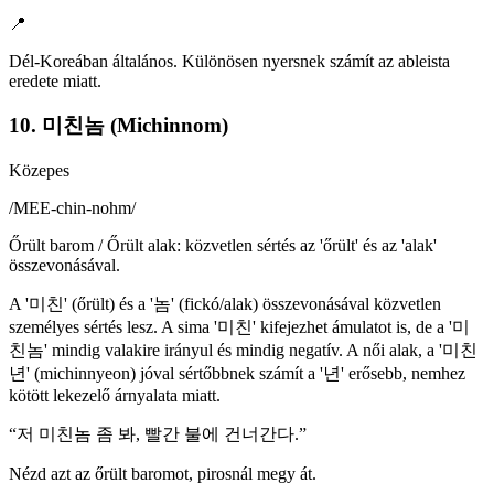
📍
Dél-Koreában általános. Különösen nyersnek számít az ableista
eredete miatt.
10. 미친놈 (Michinnom)
Közepes
/
MEE-chin-nohm
/
Őrült barom / Őrült alak: közvetlen sértés az 'őrült' és az 'alak'
összevonásával.
A '미친' (őrült) és a '놈' (fickó/alak) összevonásával közvetlen
személyes sértés lesz. A sima '미친' kifejezhet ámulatot is, de a '미
친놈' mindig valakire irányul és mindig negatív. A női alak, a '미친
년' (michinnyeon) jóval sértőbbnek számít a '년' erősebb, nemhez
kötött lekezelő árnyalata miatt.
“
저 미친놈 좀 봐, 빨간 불에 건너간다.
”
Nézd azt az őrült baromot, pirosnál megy át.