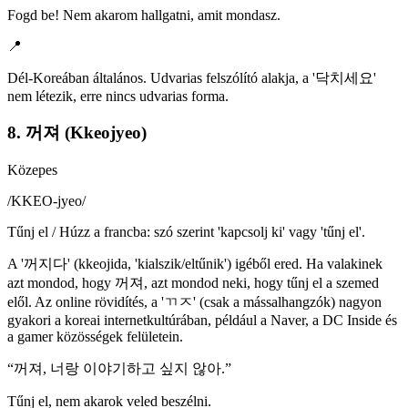
Fogd be! Nem akarom hallgatni, amit mondasz.
📍
Dél-Koreában általános. Udvarias felszólító alakja, a '닥치세요'
nem létezik, erre nincs udvarias forma.
8. 꺼져 (Kkeojyeo)
Közepes
/
KKEO-jyeo
/
Tűnj el / Húzz a francba: szó szerint 'kapcsolj ki' vagy 'tűnj el'.
A '꺼지다' (kkeojida, 'kialszik/eltűnik') igéből ered. Ha valakinek
azt mondod, hogy 꺼져, azt mondod neki, hogy tűnj el a szemed
elől. Az online rövidítés, a 'ㄲㅈ' (csak a mássalhangzók) nagyon
gyakori a koreai internetkultúrában, például a Naver, a DC Inside és
a gamer közösségek felületein.
“
꺼져, 너랑 이야기하고 싶지 않아.
”
Tűnj el, nem akarok veled beszélni.