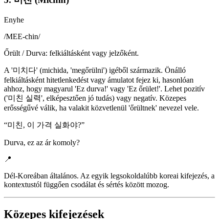
Enyhe
/
MEE-chin
/
Őrült / Durva: felkiáltásként vagy jelzőként.
A '미치다' (michida, 'megőrülni') igéből származik. Önálló
felkiáltásként hitetlenkedést vagy ámulatot fejez ki, hasonlóan
ahhoz, hogy magyarul 'Ez durva!' vagy 'Ez őrület!'. Lehet pozitív
('미친 실력', elképesztően jó tudás) vagy negatív. Közepes
erősségűvé válik, ha valakit közvetlenül 'őrültnek' nevezel vele.
“
미친, 이 가격 실화야?
”
Durva, ez az ár komoly?
📍
Dél-Koreában általános. Az egyik legsokoldalúbb koreai kifejezés, a
kontextustól függően csodálat és sértés között mozog.
Közepes kifejezések