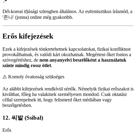
📍
Dél-koreai ifjúsági szlengben általános. Az eufemisztikus írásmód, a
'존나' (jonna) online még gyakoribb.
Erős kifejezések
Ezek a kifejezések tönkretehetnek kapcsolatokat, fizikai konfliktust
provokálhatnak, és valódi kárt okozhatnak. Megérteni őket fontos a
szövegértéshez, de
nem anyanyelvi beszélőként a használatuk
szinte mindig rossz ötlet
.
⚠️
Komoly óvatosság szükséges
Az alábbi kifejezések rendkívül sértők. Némelyik fizikai erőszakot is
kiválthat, főleg ha valakinek személyesen mondod. Csak oktatási
céllal szerepelnek itt, hogy felismerd őket médiában vagy
beszélgetésben.
12. 씨발 (Ssibal)
Erős