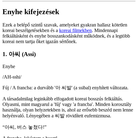
Enyhe kifejezések
Ezek a belépő szintű szavak, amelyeket gyakran hallasz kötetlen
koreai beszélgetésekben és a
koreai filmekben
. Mindennapi
felkiáltásként és enyhe bosszankodásként működnek, és a legtöbb
koreai nem tartja őket igazán sértőnek.
1. 아씨 (Assi)
Enyhe
/
AH-sshi
/
Fúj / A francba: a durvább '아 씨발' (a ssibal) enyhített változata.
A társadalmilag leginkább elfogadott koreai bosszús felkiáltás.
Olyasmi, mint magyarul a 'fúj' vagy 'a francba'. Minden korosztály
használja, olyan helyzetekben is, ahol az erősebb beszéd nem lenne
helyénvaló. Lényegében a 씨발 rövidített eufemizmusa.
“
아씨, 버스 놓쳤다!
”