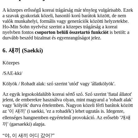
A közepes erősségű koreai trágárság már tényleg vulgárisabb. Ezek
a szavak gyakoriak közeli, hasonló korú barátok között, de nem
valók munkahelyi, formális vagy generációk közötti helyzetekbe.
Ho-Min Sohn nyelvész szerint a közepes trágárság a koreai
nyelvben fontos
csoporton belüli összetartó funkciót
is betölt: a
durvább beszéd bizalmat és egyenrangúságot jelez.
6. 새끼 (Saekki)
Közepes
/
SAE-kki
/
Kölyök / Rohadt alak: szó szerint 'utód' vagy 'állatkölyök'.
Az egyik legsokoldalúbb koreai sértő szó. Szó szerint 'fiatal állatot'
jelent, de emberekre használva olyan, mint magyarul a 'rohadt alak'
vagy 'kölyök' durva értelemben. Nagyon közeli férfi barátok között
az '이 새끼' (i saekki, 'ez a rohadék') lehet ugratás is. Idegenre,
ellenséges hangnemben egyértelmű provokáció. Az erősebb '개새
끼' (gaesaekki) alapja.
“
야, 이 새끼 어디 갔어?
”