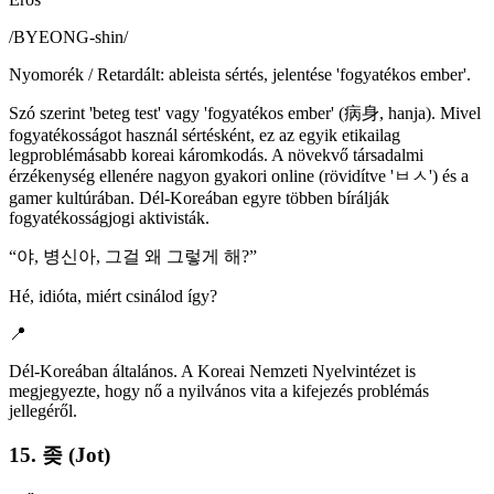
/
BYEONG-shin
/
Nyomorék / Retardált: ableista sértés, jelentése 'fogyatékos ember'.
Szó szerint 'beteg test' vagy 'fogyatékos ember' (病身, hanja). Mivel
fogyatékosságot használ sértésként, ez az egyik etikailag
legproblémásabb koreai káromkodás. A növekvő társadalmi
érzékenység ellenére nagyon gyakori online (rövidítve 'ㅂㅅ') és a
gamer kultúrában. Dél-Koreában egyre többen bírálják
fogyatékosságjogi aktivisták.
“
야, 병신아, 그걸 왜 그렇게 해?
”
Hé, idióta, miért csinálod így?
📍
Dél-Koreában általános. A Koreai Nemzeti Nyelvintézet is
megjegyezte, hogy nő a nyilvános vita a kifejezés problémás
jellegéről.
15. 좆 (Jot)