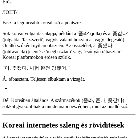
Erős
/
JOHT
/
Fasz: a legdurvább koreai szó a péniszre.
Sok koreai vulgaritás alapja, például a '졸라' (jolla) és a '좆같다'
(jotgatda, 'fasz-szerű', vagyis valami borzalmas vagy idegesítő).
Önálló szóként nyíltan obszcén. Az összetétel, a '좆됐다'
(jotdwaetda) jelentése 'megbasztam' vagy 'csúnyán rábasztam'.
Koreai platformokon erősen szűrik.
“
아, 좆됐다. 시험 완전 망했어.
”
Á, rábasztam. Teljesen elbuktam a vizsgát.
📍
Dél-Koreában általános. A származékok (졸라, 존나, 좆같다)
sokkal gyakoribbak a mindennapi beszédben, mint az önálló szó.
Koreai internetes szleng és rövidítések