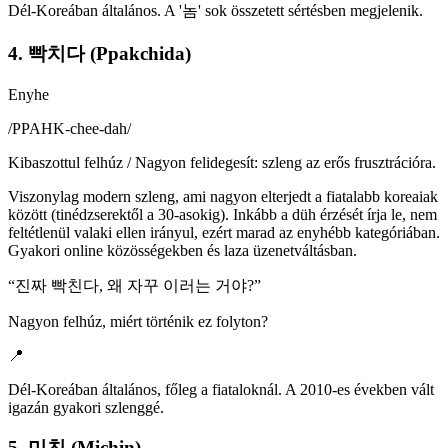
Dél-Koreában általános. A '놈' sok összetett sértésben megjelenik.
4. 빡치다 (Ppakchida)
Enyhe
/
PPAHK-chee-dah
/
Kibaszottul felhúz / Nagyon felidegesít: szleng az erős frusztrációra.
Viszonylag modern szleng, ami nagyon elterjedt a fiatalabb koreaiak
között (tinédzserektől a 30-asokig). Inkább a düh érzését írja le, nem
feltétlenül valaki ellen irányul, ezért marad az enyhébb kategóriában.
Gyakori online közösségekben és laza üzenetváltásban.
“
진짜 빡친다, 왜 자꾸 이러는 거야?
”
Nagyon felhúz, miért történik ez folyton?
📍
Dél-Koreában általános, főleg a fiataloknál. A 2010-es években vált
igazán gyakori szlenggé.
5. 미친 (Michin)