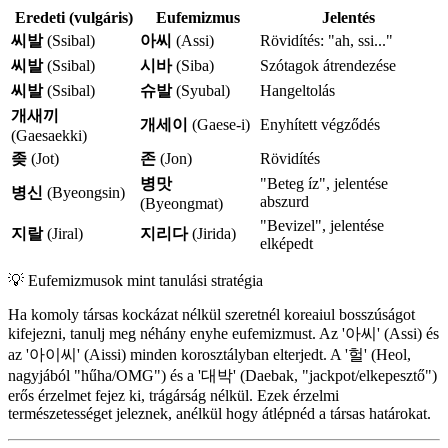
Eredeti (vulgáris)
Eufemizmus
Jelentés
씨발
(Ssibal)
아씨
(Assi)
Rövidítés: "ah, ssi..."
씨발
(Ssibal)
시바
(Siba)
Szótagok átrendezése
씨발
(Ssibal)
슈발
(Syubal)
Hangeltolás
개새끼
개세이
(Gaese-i)
Enyhített végződés
(Gaesaekki)
좆
(Jot)
존
(Jon)
Rövidítés
병맛
"Beteg íz", jelentése
병신
(Byeongsin)
abszurd
(Byeongmat)
"Bevizel", jelentése
지랄
(Jiral)
지리다
(Jirida)
elképedt
💡
Eufemizmusok mint tanulási stratégia
Ha komoly társas kockázat nélkül szeretnél koreaiul bosszúságot
kifejezni, tanulj meg néhány enyhe eufemizmust. Az '아씨' (Assi) és
az '아이씨' (Aissi) minden korosztályban elterjedt. A '헐' (Heol,
nagyjából "hűha/OMG") és a '대박' (Daebak, "jackpot/elkepesztő")
erős érzelmet fejez ki, trágárság nélkül. Ezek érzelmi
természetességet jeleznek, anélkül hogy átlépnéd a társas határokat.