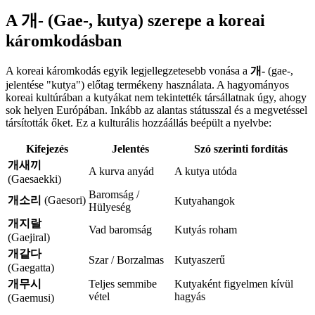
A 개- (Gae-, kutya) szerepe a koreai
káromkodásban
A koreai káromkodás egyik legjellegzetesebb vonása a
개-
(gae-,
jelentése "kutya") előtag termékeny használata. A hagyományos
koreai kultúrában a kutyákat nem tekintették társállatnak úgy, ahogy
sok helyen Európában. Inkább az alantas státusszal és a megvetéssel
társították őket. Ez a kulturális hozzáállás beépült a nyelvbe:
Kifejezés
Jelentés
Szó szerinti fordítás
개새끼
A kurva anyád
A kutya utóda
(Gaesaekki)
Baromság /
개소리
(Gaesori)
Kutyahangok
Hülyeség
개지랄
Vad baromság
Kutyás roham
(Gaejiral)
개같다
Szar / Borzalmas
Kutyaszerű
(Gaegatta)
개무시
Teljes semmibe
Kutyaként figyelmen kívül
vétel
hagyás
(Gaemusi)