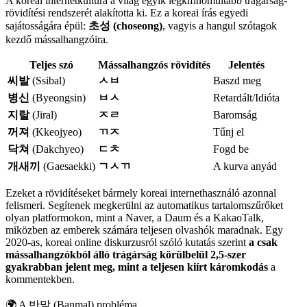
A koreai internetkultúra a világ egyik legkifinomultabb trágárság-
rövidítési rendszerét alakította ki. Ez a koreai írás egyedi
sajátosságára épül:
초성 (choseong)
, vagyis a hangul szótagok
kezdő mássalhangzóira.
Teljes szó
Mássalhangzós rövidítés
Jelentés
씨발
(Ssibal)
ㅅㅂ
Baszd meg
병신
(Byeongsin)
ㅂㅅ
Retardált/Idióta
지랄
(Jiral)
ㅈㄹ
Baromság
꺼져
(Kkeojyeo)
ㄲㅈ
Tűnj el
닥쳐
(Dakchyeo)
ㄷㅊ
Fogd be
개새끼
(Gaesaekki)
ㄱㅅㄲ
A kurva anyád
Ezeket a rövidítéseket bármely koreai internethasználó azonnal
felismeri. Segítenek megkerülni az automatikus tartalomszűrőket
olyan platformokon, mint a Naver, a Daum és a KakaoTalk,
miközben az emberek számára teljesen olvashók maradnak. Egy
2020-as, koreai online diskurzusról szóló kutatás szerint
a csak
mássalhangzókból álló trágárság körülbelül 2,5-szer
gyakrabban jelent meg, mint a teljesen kiírt káromkodás
a
kommentekben.
🌍
A 반말 (Banmal) probléma