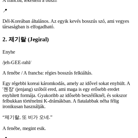
A francba, lekéstem a buszt!
📍
Dél-Koreában általános. Az egyik kevés bosszús szó, ami vegyes
társaságban is elfogadható.
2. 제기랄 (Jegiral)
Enyhe
/
jeh-GEE-rahl
/
A fenébe / A francba: régies bosszús felkiáltás.
Egy régebbi koreai káromkodás, amely az idővel sokat enyhült. A
'젠장' (jenjang) szóból ered, ami maga is egy erősebb eredet
enyhített formája. Gyakoribb az idősebb beszélőknél, és sokszor
felbukkan történelmi K-drámákban. A fiatalabbak néha félig
ironikusan használják.
“
제기랄, 또 비가 오네.
”
A fenébe, megint esik.