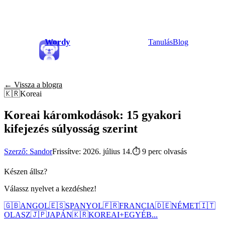
Wordy
Tanulás
Blog
← Vissza a blogra
🇰🇷
Koreai
Koreai káromkodások: 15 gyakori
kifejezés súlyosság szerint
Szerző: Sandor
Frissítve: 2026. július 14.
⏱
9 perc olvasás
Készen állsz?
Válassz nyelvet a kezdéshez!
🇬🇧
ANGOL
🇪🇸
SPANYOL
🇫🇷
FRANCIA
🇩🇪
NÉMET
🇮🇹
OLASZ
🇯🇵
JAPÁN
🇰🇷
KOREAI
+
EGYÉB...