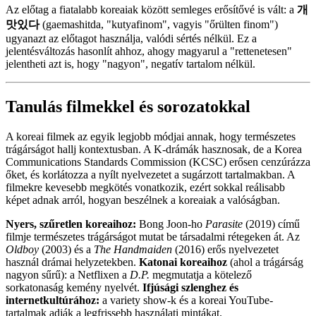
Az előtag a fiatalabb koreaiak között semleges erősítővé is vált: a
개
맛있다
(gaemashitda, "kutyafinom", vagyis "őrülten finom")
ugyanazt az előtagot használja, valódi sértés nélkül. Ez a
jelentésváltozás hasonlít ahhoz, ahogy magyarul a "rettenetesen"
jelentheti azt is, hogy "nagyon", negatív tartalom nélkül.
Tanulás filmekkel és sorozatokkal
A koreai filmek az egyik legjobb módjai annak, hogy természetes
trágárságot hallj kontextusban. A K-drámák hasznosak, de a Korea
Communications Standards Commission (KCSC) erősen cenzúrázza
őket, és korlátozza a nyílt nyelvezetet a sugárzott tartalmakban. A
filmekre kevesebb megkötés vonatkozik, ezért sokkal reálisabb
képet adnak arról, hogyan beszélnek a koreaiak a valóságban.
Nyers, szűretlen koreaihoz:
Bong Joon-ho
Parasite
(2019) című
filmje természetes trágárságot mutat be társadalmi rétegeken át. Az
Oldboy
(2003) és a
The Handmaiden
(2016) erős nyelvezetet
használ drámai helyzetekben.
Katonai koreaihoz
(ahol a trágárság
nagyon sűrű): a Netflixen a
D.P.
megmutatja a kötelező
sorkatonaság kemény nyelvét.
Ifjúsági szlenghez és
internetkultúrához:
a variety show-k és a koreai YouTube-
tartalmak adják a legfrissebb használati mintákat.