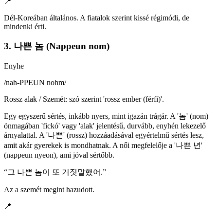
📍
Dél-Koreában általános. A fiatalok szerint kissé régimódi, de
mindenki érti.
3. 나쁜 놈 (Nappeun nom)
Enyhe
/
nah-PPEUN nohm
/
Rossz alak / Szemét: szó szerint 'rossz ember (férfi)'.
Egy egyszerű sértés, inkább nyers, mint igazán trágár. A '놈' (nom)
önmagában 'fickó' vagy 'alak' jelentésű, durvább, enyhén lekezelő
árnyalattal. A '나쁜' (rossz) hozzáadásával egyértelmű sértés lesz,
amit akár gyerekek is mondhatnak. A női megfelelője a '나쁜 년'
(nappeun nyeon), ami jóval sértőbb.
“
그 나쁜 놈이 또 거짓말했어.
”
Az a szemét megint hazudott.
📍