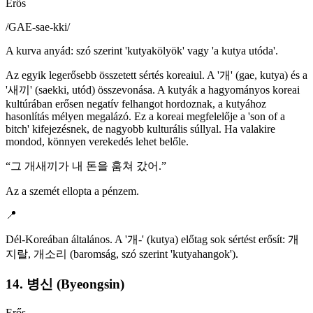
Erős
/
GAE-sae-kki
/
A kurva anyád: szó szerint 'kutyakölyök' vagy 'a kutya utóda'.
Az egyik legerősebb összetett sértés koreaiul. A '개' (gae, kutya) és a
'새끼' (saekki, utód) összevonása. A kutyák a hagyományos koreai
kultúrában erősen negatív felhangot hordoznak, a kutyához
hasonlítás mélyen megalázó. Ez a koreai megfelelője a 'son of a
bitch' kifejezésnek, de nagyobb kulturális súllyal. Ha valakire
mondod, könnyen verekedés lehet belőle.
“
그 개새끼가 내 돈을 훔쳐 갔어.
”
Az a szemét ellopta a pénzem.
📍
Dél-Koreában általános. A '개-' (kutya) előtag sok sértést erősít: 개
지랄, 개소리 (baromság, szó szerint 'kutyahangok').
14. 병신 (Byeongsin)
Erős