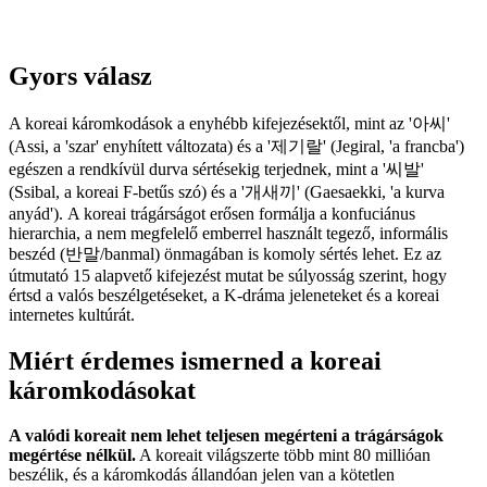
Gyors válasz
A koreai káromkodások a enyhébb kifejezésektől, mint az '아씨'
(Assi, a 'szar' enyhített változata) és a '제기랄' (Jegiral, 'a francba')
egészen a rendkívül durva sértésekig terjednek, mint a '씨발'
(Ssibal, a koreai F-betűs szó) és a '개새끼' (Gaesaekki, 'a kurva
anyád'). A koreai trágárságot erősen formálja a konfuciánus
hierarchia, a nem megfelelő emberrel használt tegező, informális
beszéd (반말/banmal) önmagában is komoly sértés lehet. Ez az
útmutató 15 alapvető kifejezést mutat be súlyosság szerint, hogy
értsd a valós beszélgetéseket, a K-dráma jeleneteket és a koreai
internetes kultúrát.
Miért érdemes ismerned a koreai
káromkodásokat
A valódi koreait nem lehet teljesen megérteni a trágárságok
megértése nélkül.
A koreait világszerte több mint 80 millióan
beszélik, és a káromkodás állandóan jelen van a kötetlen