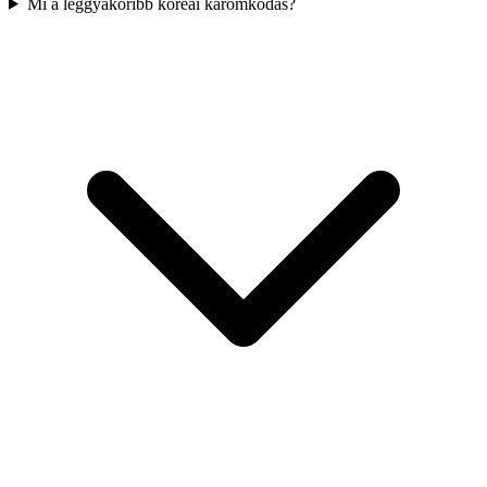
Mi a leggyakoribb koreai káromkodás?