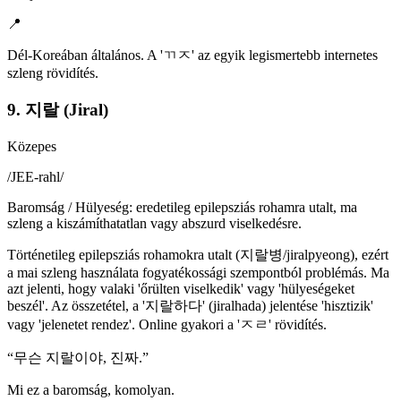
📍
Dél-Koreában általános. A 'ㄲㅈ' az egyik legismertebb internetes
szleng rövidítés.
9. 지랄 (Jiral)
Közepes
/
JEE-rahl
/
Baromság / Hülyeség: eredetileg epilepsziás rohamra utalt, ma
szleng a kiszámíthatatlan vagy abszurd viselkedésre.
Történetileg epilepsziás rohamokra utalt (지랄병/jiralpyeong), ezért
a mai szleng használata fogyatékossági szempontból problémás. Ma
azt jelenti, hogy valaki 'őrülten viselkedik' vagy 'hülyeségeket
beszél'. Az összetétel, a '지랄하다' (jiralhada) jelentése 'hisztizik'
vagy 'jelenetet rendez'. Online gyakori a 'ㅈㄹ' rövidítés.
“
무슨 지랄이야, 진짜.
”
Mi ez a baromság, komolyan.