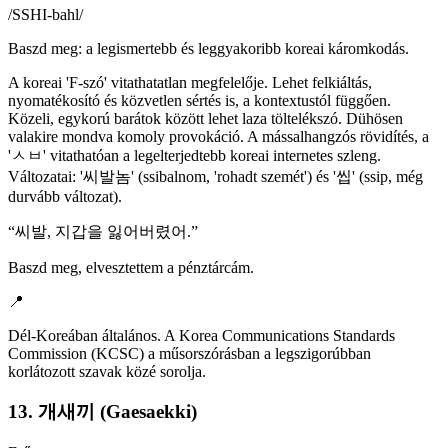
/
SSHI-bahl
/
Baszd meg: a legismertebb és leggyakoribb koreai káromkodás.
A koreai 'F-szó' vitathatatlan megfelelője. Lehet felkiáltás,
nyomatékosító és közvetlen sértés is, a kontextustól függően.
Közeli, egykorú barátok között lehet laza töltelékszó. Dühösen
valakire mondva komoly provokáció. A mássalhangzós rövidítés, a
'ㅅㅂ' vitathatóan a legelterjedtebb koreai internetes szleng.
Változatai: '씨발놈' (ssibalnom, 'rohadt szemét') és '씹' (ssip, még
durvább változat).
“
씨발, 지갑을 잃어버렸어.
”
Baszd meg, elvesztettem a pénztárcám.
📍
Dél-Koreában általános. A Korea Communications Standards
Commission (KCSC) a műsorszórásban a legszigorúbban
korlátozott szavak közé sorolja.
13. 개새끼 (Gaesaekki)