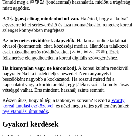
Tanuld meg a 존댓말 (jondaenmal) használatát, mielőtt a trágárság
miatt aggódsz.
A 개- (gae-) előtag mindenhol ott van.
Ha érted, hogy a "kutya"
egyszerre lehet sértés-erősítő és laza nyomatékosító, rengeteg koreai
szlenget könnyebben megfejtesz.
Az internetes rövidítések alapvetők.
Ha koreai online tartalmat
olvasol (kommentek, chat, közösségi média), állandóan találkozol
csak mássalhangzós rövidítésekkel (ㅅㅂ, ㅂㅅ, ㅈㄹ). Ezek
felismerése elengedhetetlen a koreai digitális szövegértéshez.
Ha bizonytalan vagy, ne káromkodj.
A koreai kultúra rendkívül
nagyra értékeli a tiszteletteljes beszédet. Nem anyanyelvi
beszélőként nagyobb a kockázatod. Ha rosszul méred fel a
kapcsolatot vagy a korhierarchiát, egy játékos szó is komoly társas
vétséggé válhat. Érts mindent, használj szinte semmit.
Készen állsz, hogy túllépj a tankönyvi koreain? Kezdd a
Wordy
koreai tanulási eszközeivel
, és nézd meg a teljes gyűjteményünket:
nyelvtanulási útmutatók
.
Gyakori kérdések