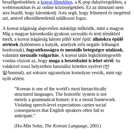
beszélgetésekben, a
koreai filmekben
, a K-pop dalszövegekben, a
webtoonokban és az online közösségekben. Ez az útmutató nem
arra buzdít, hogy káromkodj. Arra segít, hogy felismerd és megértsd
azt, amivel elkerülhetetlenül találkozni fogsz.
A koreai trágárság alapvetően másképp működik, mint a magyar.
Míg a magyar káromkodás gyakran szexuális és testi témákból
merít, a koreai trágárság három pillér köré épül:
állatokra épülő
sértések
(különösen a kutyák, amelyek erős negatív felhangot
hordoznak),
fogyatékosságra és mentális betegségre utalások
,
valamint
szexuális vulgaritás
. A koreai talán legkülönlegesebb
vonása viszont az, hogy
maga a beszédszint is lehet sértő
: ha
valakivel rossz helyzetben használsz kötetlen nyelvet (반
말/banmal), azt sokszor ugyanolyan komolyan veszik, mint egy
nyílt sértést.
"Korean is one of the world's most hierarchically
structured languages. The honorific system is not
merely a grammatical feature; it is a moral framework.
Violating speech-level expectations carries social
consequences that English speakers often fail to
anticipate."
(Ho-Min Sohn,
The Korean Language
, 2001)