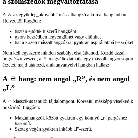
a szomszédok megváltoztatása
A ㅎ az egyik leg„aktívabb” mássalhangzó a koreai hangtanban.
Helyzettől függően:
tisztán ejtődik h-szerű hangként
gyors beszédben legyengülhet vagy eltűnhet
hat a közeli mássalhangzókra, gyakran aspiráltabbá teszi őket
Nem kell egyszerre minden szabályt elsajátítanod. Kezdd azzal,
hogy észreveszed, a ㅎ megváltoztathatja egy mássalhangzócsoport
érzetét, majd utánozd, amit anyanyelvi hangban hallasz.
A ㄹ hang: nem angol „R”, és nem angol
„L”
A ㄹ klasszikus tanulói fájdalompont. Koreaiul másképp viselkedik
pozíciótól függően:
Magánhangzók között gyakran egy könnyű „r” pergéshez
hasonlít.
Szótag végén gyakran inkább „l”-szerű.