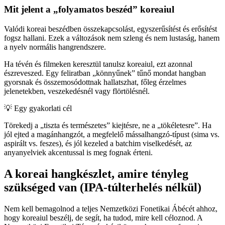
Mit jelent a „folyamatos beszéd” koreaiul
Valódi koreai beszédben összekapcsolást, egyszerűsítést és erősítést
fogsz hallani. Ezek a változások nem szleng és nem lustaság, hanem
a nyelv normális hangrendszere.
Ha tévén és filmeken keresztül tanulsz koreaiul, ezt azonnal
észreveszed. Egy feliratban „könnyűnek” tűnő mondat hangban
gyorsnak és összemosódottnak hallatszhat, főleg érzelmes
jelenetekben, veszekedésnél vagy flörtölésnél.
💡
Egy gyakorlati cél
Törekedj a „tiszta és természetes” kiejtésre, ne a „tökéletesre”. Ha
jól ejted a magánhangzót, a megfelelő mássalhangzó-típust (sima vs.
aspirált vs. feszes), és jól kezeled a batchim viselkedését, az
anyanyelviek akcentussal is meg fognak érteni.
A koreai hangkészlet, amire tényleg
szükséged van (IPA-túlterhelés nélkül)
Nem kell bemagolnod a teljes Nemzetközi Fonetikai Ábécét ahhoz,
hogy koreaiul beszélj, de segít, ha tudod, mire kell céloznod. A