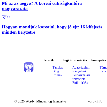
Mi az az aegyo? A koreai cukiságkultúra
magyarázata
🇰🇷
Hogyan mondjuk koreaiul, hogy jó éjt: 16 kifejezés
minden helyzetre
Termék
Jogi információk
Támogatás
Tanulás
Adatvédelmi
Támo
Blog
irányelvek
Kapcs
Rólunk
Felhasználási
feltételek
Fiók törlése
© 2026 Wordy. Minden jog fenntartva.
wordy.info