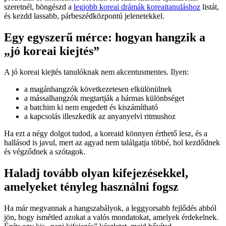
szeretnél, böngészd a
legjobb koreai drámák koreaitanuláshoz
listát,
és kezdd lassabb, párbeszédközpontú jelenetekkel.
Egy egyszerű mérce: hogyan hangzik a
„jó koreai kiejtés”
A jó koreai kiejtés tanulóknak nem akcentusmentes. Ilyen:
a magánhangzók következetesen elkülönülnek
a mássalhangzók megtartják a hármas különbséget
a batchim ki nem engedett és kiszámítható
a kapcsolás illeszkedik az anyanyelvi ritmushoz
Ha ezt a négy dolgot tudod, a koreaid könnyen érthető lesz, és a
hallásod is javul, mert az agyad nem találgatja többé, hol kezdődnek
és végződnek a szótagok.
Haladj tovább olyan kifejezésekkel,
amelyeket tényleg használni fogsz
Ha már megvannak a hangszabályok, a leggyorsabb fejlődés abból
jön, hogy ismétled azokat a valós mondatokat, amelyek érdekelnek.