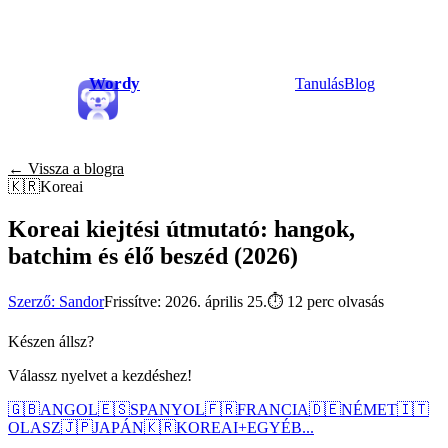
Wordy
Tanulás
Blog
← Vissza a blogra
🇰🇷
Koreai
Koreai kiejtési útmutató: hangok,
batchim és élő beszéd (2026)
Szerző: Sandor
Frissítve: 2026. április 25.
⏱
12 perc olvasás
Készen állsz?
Válassz nyelvet a kezdéshez!
🇬🇧
ANGOL
🇪🇸
SPANYOL
🇫🇷
FRANCIA
🇩🇪
NÉMET
🇮🇹
OLASZ
🇯🇵
JAPÁN
🇰🇷
KOREAI
+
EGYÉB...