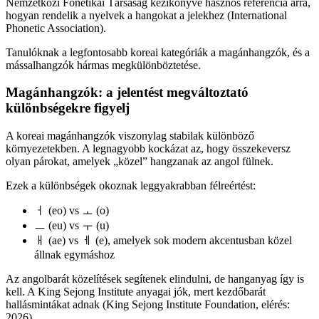
Nemzetközi Fonetikai Társaság kézikönyve hasznos referencia arra,
hogyan rendelik a nyelvek a hangokat a jelekhez (International
Phonetic Association).
Tanulóknak a legfontosabb koreai kategóriák a magánhangzók, és a
mássalhangzók hármas megkülönböztetése.
Magánhangzók: a jelentést megváltoztató
különbségekre figyelj
A koreai magánhangzók viszonylag stabilak különböző
környezetekben. A legnagyobb kockázat az, hogy összekeversz
olyan párokat, amelyek „közel” hangzanak az angol fülnek.
Ezek a különbségek okoznak leggyakrabban félreértést:
ㅓ (eo) vs ㅗ (o)
ㅡ (eu) vs ㅜ (u)
ㅐ (ae) vs ㅔ (e), amelyek sok modern akcentusban közel
állnak egymáshoz
Az angolbarát közelítések segítenek elindulni, de hanganyag így is
kell. A King Sejong Institute anyagai jók, mert kezdőbarát
hallásmintákat adnak (King Sejong Institute Foundation, elérés:
2026).