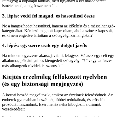
Itt ragyog a klipalapú tanulás, mert ugyanazt a két másodpercet
ismételheted, amíg össze nem áll.
3. lépés: vedd fel magad, és hasonlítsd össze
Ne a hangszínedet hasonlítsd, hanem az időzítést és a mássalhangzó-
kategóriákat. Kérdezd meg: ott kapcsoltam, ahol a színész kapcsolt,
és ki nem engedve tartottam a szótagvégi zárhangokat?
4. lépés: egyszerre csak egy dolgot javíts
Ha mindent egyszerre akarsz javítani, lefagysz. Válassz egy célt egy
alkalomra, például „nincs kiengedett szótagvégi ㄱ” vagy „a feszes
mássalhangzók rövidek és szorosak”.
Kiejtés érzelmileg felfokozott nyelvben
(és egy biztonsági megjegyzés)
A koreai beszéd megváltozik, amikor az érzelmek felerősödnek. Az
emberek gyorsabban beszélnek, többet redukálnak, és erősebb
prozódiát használnak. Ezért nehéz néha kibogozni a drámák
veszekedéseit.