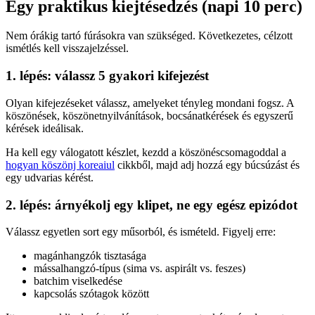
Egy praktikus kiejtésedzés (napi 10 perc)
Nem órákig tartó fúrásokra van szükséged. Következetes, célzott
ismétlés kell visszajelzéssel.
1. lépés: válassz 5 gyakori kifejezést
Olyan kifejezéseket válassz, amelyeket tényleg mondani fogsz. A
köszönések, köszönetnyilvánítások, bocsánatkérések és egyszerű
kérések ideálisak.
Ha kell egy válogatott készlet, kezdd a köszönéscsomagoddal a
hogyan köszönj koreaiul
cikkből, majd adj hozzá egy búcsúzást és
egy udvarias kérést.
2. lépés: árnyékolj egy klipet, ne egy egész epizódot
Válassz egyetlen sort egy műsorból, és ismételd. Figyelj erre:
magánhangzók tisztasága
mássalhangzó-típus (sima vs. aspirált vs. feszes)
batchim viselkedése
kapcsolás szótagok között