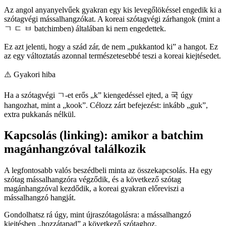
Az angol anyanyelvűek gyakran egy kis levegőlökéssel engedik ki a
szótagvégi mássalhangzókat. A koreai szótagvégi zárhangok (mint a
ㄱ ㄷ ㅂ batchimben) általában ki nem engedettek.
Ez azt jelenti, hogy a szád zár, de nem „pukkantod ki” a hangot. Ez
az egy változtatás azonnal természetesebbé teszi a koreai kiejtésedet.
⚠️
Gyakori hiba
Ha a szótagvégi ㄱ-et erős „k” kiengedéssel ejted, a 국 úgy
hangozhat, mint a „kook”. Célozz zárt befejezést: inkább „guk”,
extra pukkanás nélkül.
Kapcsolás (linking): amikor a batchim
magánhangzóval találkozik
A legfontosabb valós beszédbeli minta az összekapcsolás. Ha egy
szótag mássalhangzóra végződik, és a következő szótag
magánhangzóval kezdődik, a koreai gyakran előreviszi a
mássalhangzó hangját.
Gondolhatsz rá úgy, mint újraszótagolásra: a mássalhangzó
kiejtésben „hozzátapad” a következő szótaghoz.