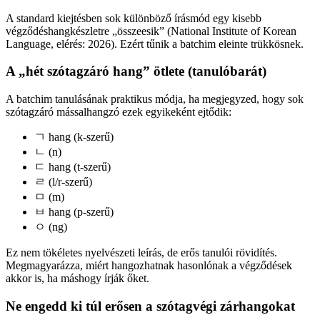
A standard kiejtésben sok különböző írásmód egy kisebb
végződéshangkészletre „összeesik” (National Institute of Korean
Language, elérés: 2026). Ezért tűnik a batchim eleinte trükkösnek.
A „hét szótagzáró hang” ötlete (tanulóbarát)
A batchim tanulásának praktikus módja, ha megjegyzed, hogy sok
szótagzáró mássalhangzó ezek egyikeként ejtődik:
ㄱ hang (k-szerű)
ㄴ (n)
ㄷ hang (t-szerű)
ㄹ (l/r-szerű)
ㅁ (m)
ㅂ hang (p-szerű)
ㅇ (ng)
Ez nem tökéletes nyelvészeti leírás, de erős tanulói rövidítés.
Megmagyarázza, miért hangozhatnak hasonlónak a végződések
akkor is, ha máshogy írják őket.
Ne engedd ki túl erősen a szótagvégi zárhangokat