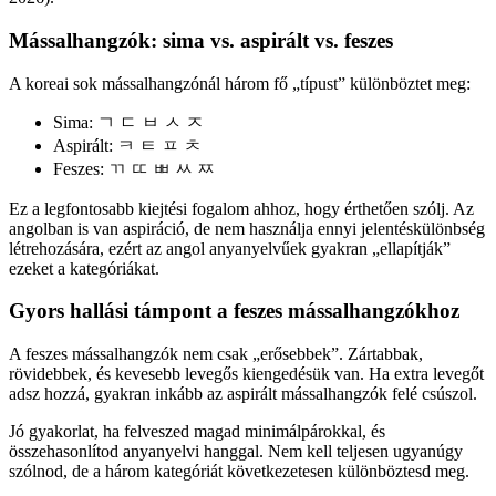
Mássalhangzók: sima vs. aspirált vs. feszes
A koreai sok mássalhangzónál három fő „típust” különböztet meg:
Sima: ㄱ ㄷ ㅂ ㅅ ㅈ
Aspirált: ㅋ ㅌ ㅍ ㅊ
Feszes: ㄲ ㄸ ㅃ ㅆ ㅉ
Ez a legfontosabb kiejtési fogalom ahhoz, hogy érthetően szólj. Az
angolban is van aspiráció, de nem használja ennyi jelentéskülönbség
létrehozására, ezért az angol anyanyelvűek gyakran „ellapítják”
ezeket a kategóriákat.
Gyors hallási támpont a feszes mássalhangzókhoz
A feszes mássalhangzók nem csak „erősebbek”. Zártabbak,
rövidebbek, és kevesebb levegős kiengedésük van. Ha extra levegőt
adsz hozzá, gyakran inkább az aspirált mássalhangzók felé csúszol.
Jó gyakorlat, ha felveszed magad minimálpárokkal, és
összehasonlítod anyanyelvi hanggal. Nem kell teljesen ugyanúgy
szólnod, de a három kategóriát következetesen különböztesd meg.