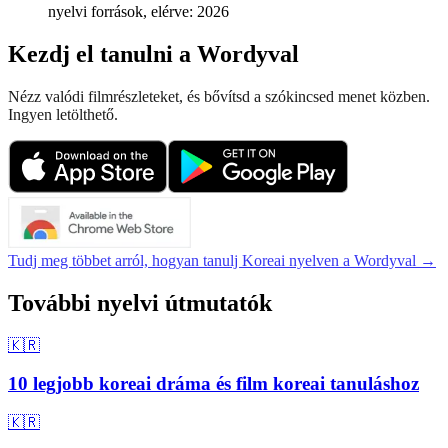
nyelvi források, elérve: 2026
Kezdj el tanulni a Wordyval
Nézz valódi filmrészleteket, és bővítsd a szókincsed menet közben.
Ingyen letölthető.
Tudj meg többet arról, hogyan tanulj Koreai nyelven a Wordyval →
További nyelvi útmutatók
🇰🇷
10 legjobb koreai dráma és film koreai tanuláshoz
🇰🇷