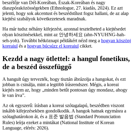
beszélője van Dél-Koreában, Észak-Koreában és nagy
diaszpóraközösségekben (Ethnologue, 27. kiadás, 2024). Ez azt
jelenti, hogy sok akcentust és beszédstílust fogsz hallani, de az alap
kiejtési szabályok következetesek maradnak.
Ha már tudsz néhány kifejezést, azonnal tesztelheted a kiejtésedet
olyan köszönésekkel, mint az 안녕하세요 (ahn-NYUHNG-hah-
seh-yoh). További hétköznapi példákért nézd meg a
hogyan köszönj
koreaiul
és a
hogyan búcsúzz el koreaiul
cikket.
Kezdd a nagy ötlettel: a hangul fonetikus,
de a beszéd összefüggő
A hangult úgy tervezték, hogy tisztán ábrázolja a hangokat, és ezt
jobban is csinálja, mint a legtöbb írásrendszer. Mégis, a koreai
kiejtés nem az, hogy „minden betűt pontosan úgy mondasz, ahogy
le van írva”.
Az ok egyszerű: írásban a koreai szótagalapú, beszédben viszont
inkább kifejezésekben gondolkodik. A hangok hatnak egymásra a
szótaghatárokon át, és a 표준 발음법 (Standard Pronunciation
Rules) leírja ezeket a mintákat (National Institute of Korean
Language, elérés: 2026).