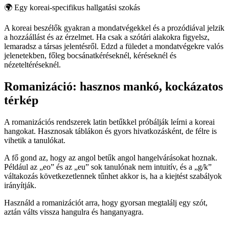
🌍
Egy koreai-specifikus hallgatási szokás
A koreai beszélők gyakran a mondatvégekkel és a prozódiával jelzik
a hozzáállást és az érzelmet. Ha csak a szótári alakokra figyelsz,
lemaradsz a társas jelentésről. Edzd a füledet a mondatvégekre valós
jelenetekben, főleg bocsánatkéréseknél, kéréseknél és
nézeteltéréseknél.
Romanizáció: hasznos mankó, kockázatos
térkép
A romanizációs rendszerek latin betűkkel próbálják leírni a koreai
hangokat. Hasznosak táblákon és gyors hivatkozásként, de félre is
vihetik a tanulókat.
A fő gond az, hogy az angol betűk angol hangelvárásokat hoznak.
Például az „eo” és az „eu” sok tanulónak nem intuitív, és a „g/k”
váltakozás következetlennek tűnhet akkor is, ha a kiejtést szabályok
irányítják.
Használd a romanizációt arra, hogy gyorsan megtalálj egy szót,
aztán válts vissza hangulra és hanganyagra.