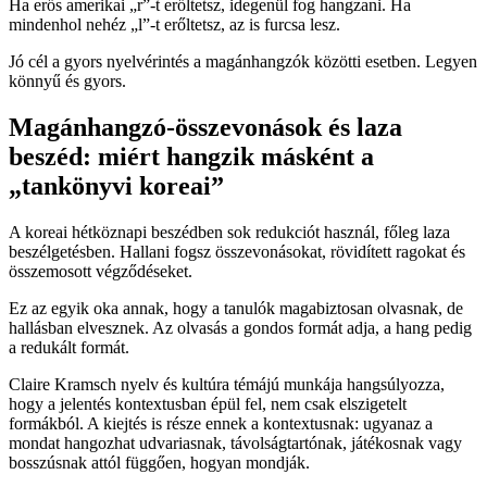
Ha erős amerikai „r”-t erőltetsz, idegenül fog hangzani. Ha
mindenhol nehéz „l”-t erőltetsz, az is furcsa lesz.
Jó cél a gyors nyelvérintés a magánhangzók közötti esetben. Legyen
könnyű és gyors.
Magánhangzó-összevonások és laza
beszéd: miért hangzik másként a
„tankönyvi koreai”
A koreai hétköznapi beszédben sok redukciót használ, főleg laza
beszélgetésben. Hallani fogsz összevonásokat, rövidített ragokat és
összemosott végződéseket.
Ez az egyik oka annak, hogy a tanulók magabiztosan olvasnak, de
hallásban elvesznek. Az olvasás a gondos formát adja, a hang pedig
a redukált formát.
Claire Kramsch nyelv és kultúra témájú munkája hangsúlyozza,
hogy a jelentés kontextusban épül fel, nem csak elszigetelt
formákból. A kiejtés is része ennek a kontextusnak: ugyanaz a
mondat hangozhat udvariasnak, távolságtartónak, játékosnak vagy
bosszúsnak attól függően, hogyan mondják.