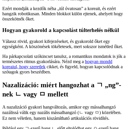
Ezért mondják a kezdők néha „túl óvatosan” a koreait, és ezért
hangzik robotikusan. Minden blokkot külön ejtenek, ahelyett hogy
összekötnék őket.
Hogyan gyakorold a kapcsolást túlterhelés nélkül
Válassz rövid, gyakori kifejezéseket, és gyakorold őket egy
egységként. A köszönések tökéletesek, mert sokszor ismétled őket.
Ha párkapcsolati szókincset tanulsz, a romantikus mondatok is jók a
természetes ritmus gyakorlására. Nézd meg a
hogyan mondd
koreaiul, hogy szeretlek
cikket, és figyeld, hogyan kapcsolódnak a
szótagok gyors beszédben.
Nazalizáció: miért hangozhat a ㄱ „ng”-
nek ㄴ vagy ㅁ mellett
A nazalizáció gyakori hangváltozás, amikor egy mássalhangzó
nazálissá válik egy nazális mássalhangzó (ㄴ vagy ㅁ) közelében.
Ez nem véletlen, hanem kiszámítható artikulációs rövidítés.
Például egy ㄱ-szerű hang ㄴ előtt eltolódhat egy ㅇ-szerű hang