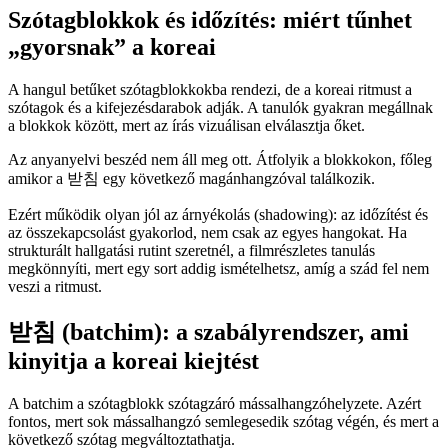
Szótagblokkok és időzítés: miért tűnhet
„gyorsnak” a koreai
A hangul betűket szótagblokkokba rendezi, de a koreai ritmust a
szótagok és a kifejezésdarabok adják. A tanulók gyakran megállnak
a blokkok között, mert az írás vizuálisan elválasztja őket.
Az anyanyelvi beszéd nem áll meg ott. Átfolyik a blokkokon, főleg
amikor a 받침 egy következő magánhangzóval találkozik.
Ezért működik olyan jól az árnyékolás (shadowing): az időzítést és
az összekapcsolást gyakorlod, nem csak az egyes hangokat. Ha
strukturált hallgatási rutint szeretnél, a filmrészletes tanulás
megkönnyíti, mert egy sort addig ismételhetsz, amíg a szád fel nem
veszi a ritmust.
받침 (batchim): a szabályrendszer, ami
kinyitja a koreai kiejtést
A batchim a szótagblokk szótagzáró mássalhangzóhelyzete. Azért
fontos, mert sok mássalhangzó semlegesedik szótag végén, és mert a
következő szótag megváltoztathatja.