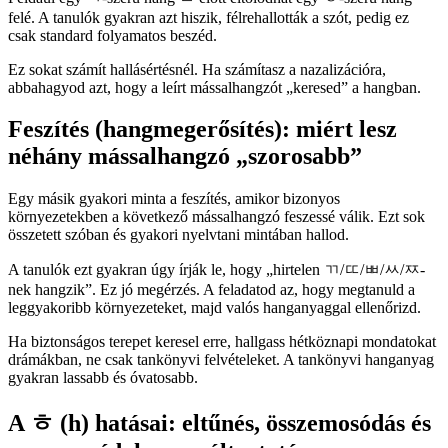
felé. A tanulók gyakran azt hiszik, félrehallották a szót, pedig ez
csak standard folyamatos beszéd.
Ez sokat számít hallásértésnél. Ha számítasz a nazalizációra,
abbahagyod azt, hogy a leírt mássalhangzót „keresed” a hangban.
Feszítés (hangmegerősítés): miért lesz
néhány mássalhangzó „szorosabb”
Egy másik gyakori minta a feszítés, amikor bizonyos
környezetekben a következő mássalhangzó feszessé válik. Ezt sok
összetett szóban és gyakori nyelvtani mintában hallod.
A tanulók ezt gyakran úgy írják le, hogy „hirtelen ㄲ/ㄸ/ㅃ/ㅆ/ㅉ-
nek hangzik”. Ez jó megérzés. A feladatod az, hogy megtanuld a
leggyakoribb környezeteket, majd valós hanganyaggal ellenőrizd.
Ha biztonságos terepet keresel erre, hallgass hétköznapi mondatokat
drámákban, ne csak tankönyvi felvételeket. A tankönyvi hanganyag
gyakran lassabb és óvatosabb.
A ㅎ (h) hatásai: eltűnés, összemosódás és