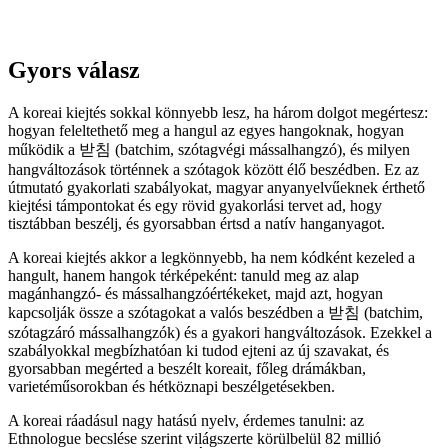
Gyors válasz
A koreai kiejtés sokkal könnyebb lesz, ha három dolgot megértesz:
hogyan feleltethető meg a hangul az egyes hangoknak, hogyan
működik a 받침 (batchim, szótagvégi mássalhangzó), és milyen
hangváltozások történnek a szótagok között élő beszédben. Ez az
útmutató gyakorlati szabályokat, magyar anyanyelvűeknek érthető
kiejtési támpontokat és egy rövid gyakorlási tervet ad, hogy
tisztábban beszélj, és gyorsabban értsd a natív hanganyagot.
A koreai kiejtés akkor a legkönnyebb, ha nem kódként kezeled a
hangult, hanem hangok térképeként: tanuld meg az alap
magánhangzó- és mássalhangzóértékeket, majd azt, hogyan
kapcsolják össze a szótagokat a valós beszédben a 받침 (batchim,
szótagzáró mássalhangzók) és a gyakori hangváltozások. Ezekkel a
szabályokkal megbízhatóan ki tudod ejteni az új szavakat, és
gyorsabban megérted a beszélt koreait, főleg drámákban,
varietéműsorokban és hétköznapi beszélgetésekben.
A koreai ráadásul nagy hatású nyelv, érdemes tanulni: az
Ethnologue becslése szerint világszerte körülbelül 82 millió