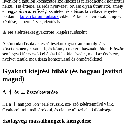
Ilyenkor a tanulók kockázatos szókincset is felszedhetnek kontextus
nélkül. Ha érdekel az erős nyelvezet, olvass olyan útmutatót, amely
elmagyarázza az erősségi szinteket és a társas következményeket,
például a
koreai káromkodások
cikket. A kiejtés nem csak hangok
kérdése, hanem társas jelentés is.
⚠️
Ne a sértéseket gyakorold 'kiejtési fúrásként'
A káromkodásoknak és sértéseknek gyakran komoly társas
következményei vannak, és könnyű rosszul használni őket. Először
semleges kifejezésekkel építsd fel a kiejtésedet, majd az érzékeny
nyelvet tanuld meg tiszta kontextussal és önmérséklettel.
Gyakori kiejtési hibák (és hogyan javítsd
magad)
A ㅓ és ㅗ összekeverése
Ha a ㅓ hangod „oh” felé csúszik, sok szó kétértelművé válik.
Gyakorolj minimálpárokkal, és eleinte túlozd el a különbséget.
Szótagvégi mássalhangzók kiengedése