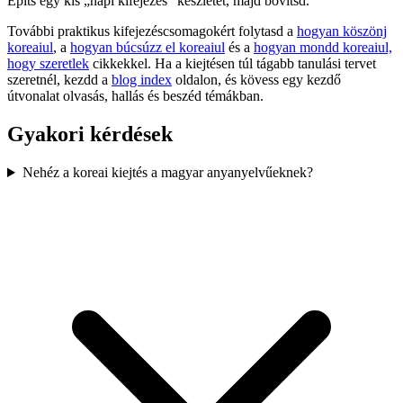
Építs egy kis „napi kifejezés” készletet, majd bővítsd.
További praktikus kifejezéscsomagokért folytasd a
hogyan köszönj
koreaiul
, a
hogyan búcsúzz el koreaiul
és a
hogyan mondd koreaiul,
hogy szeretlek
cikkekkel. Ha a kiejtésen túl tágabb tanulási tervet
szeretnél, kezdd a
blog index
oldalon, és kövess egy kezdő
útvonalat olvasás, hallás és beszéd témákban.
Gyakori kérdések
Nehéz a koreai kiejtés a magyar anyanyelvűeknek?