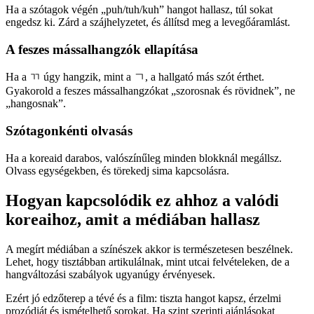
Ha a szótagok végén „puh/tuh/kuh” hangot hallasz, túl sokat
engedsz ki. Zárd a szájhelyzetet, és állítsd meg a levegőáramlást.
A feszes mássalhangzók ellapítása
Ha a ㄲ úgy hangzik, mint a ㄱ, a hallgató más szót érthet.
Gyakorold a feszes mássalhangzókat „szorosnak és rövidnek”, ne
„hangosnak”.
Szótagonkénti olvasás
Ha a koreaid darabos, valószínűleg minden blokknál megállsz.
Olvass egységekben, és törekedj sima kapcsolásra.
Hogyan kapcsolódik ez ahhoz a valódi
koreaihoz, amit a médiában hallasz
A megírt médiában a színészek akkor is természetesen beszélnek.
Lehet, hogy tisztábban artikulálnak, mint utcai felvételeken, de a
hangváltozási szabályok ugyanúgy érvényesek.
Ezért jó edzőterep a tévé és a film: tiszta hangot kapsz, érzelmi
prozódiát és ismételhető sorokat. Ha szint szerinti ajánlásokat