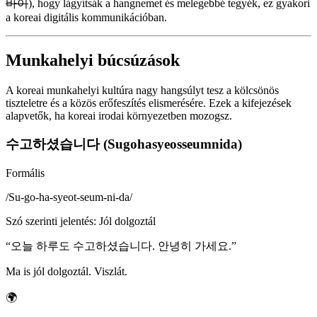
바이
), hogy lágyítsák a hangnemet és melegebbé tegyék, ez gyakori
a koreai digitális kommunikációban.
Munkahelyi búcsúzások
A koreai munkahelyi kultúra nagy hangsúlyt tesz a kölcsönös
tiszteletre és a közös erőfeszítés elismerésére. Ezek a kifejezések
alapvetők, ha koreai irodai környezetben mozogsz.
수고하셨습니다 (Sugohasyeosseumnida)
Formális
/
Su-go-ha-syeot-seum-ni-da
/
Szó szerinti jelentés
:
Jól dolgoztál
“
오늘 하루도 수고하셨습니다. 안녕히 가세요.
”
Ma is jól dolgoztál. Viszlát.
🌍