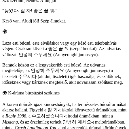
Szó szerinti jelentés
:
Aludj jól
“
늦었다. 잘 자! 좋은 꿈 꿔.
”
Késő van. Aludj jól! Szép álmokat.
🌍
Laza esti búcsú, este elváláskor vagy egy késő esti telefonhívás
végén. Gyakran követi a 좋은 꿈 꿔 (szép álmokat). Az udvarias
változat: 안녕히 주무세요 (Annyeonghi jumuseyo).
Barátok között ez a leggyakoribb esti búcsú. Az udvarias
megfelelője, az 안녕히 주무세요 (Annyeonghi jumuseyo) a
tiszteleti 주무시다 (aludni, tiszteleti) igét használja, és szülőknek,
időseknek vagy bárkinek megfelelő, akit udvariasan szólítasz meg.
🌍
K-dráma búcsúzási szókincs
A koreai drámák igazi kincsesbányák, ha természetes búcsúformákat
akarsz hallani. Figyeld a 잘 가-t iskolai környezetű drámákban, mint
a
Reply 1988
, a 수고하셨습니다-t irodai drámákban, mint a
Misaeng
, és az érzelmileg terhelt 안녕히 계세요-t melodrámákban,
mint a
Crash Landing on You
, ahol a szereplők drámai körülmények