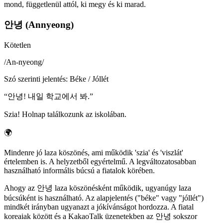
mond, függetlenül attól, ki megy és ki marad.
안녕 (Annyeong)
Kötetlen
/
An-nyeong
/
Szó szerinti jelentés
:
Béke / Jóllét
“
안녕! 내일 학교에서 봐.
”
Szia! Holnap találkozunk az iskolában.
🌍
Mindenre jó laza köszönés, ami működik 'szia' és 'viszlát'
értelemben is. A helyzetből egyértelmű. A legváltozatosabban
használható informális búcsú a fiatalok körében.
Ahogy az 안녕 laza köszönésként működik, ugyanúgy laza
búcsúként is használható. Az alapjelentés ("béke" vagy "jóllét")
mindkét irányban ugyanazt a jókívánságot hordozza. A fiatal
koreaiak között és a KakaoTalk üzenetekben az 안녕 sokszor