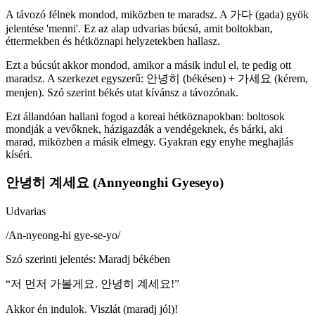
A távozó félnek mondod, miközben te maradsz. A 가다 (gada) gyök
jelentése 'menni'. Ez az alap udvarias búcsú, amit boltokban,
éttermekben és hétköznapi helyzetekben hallasz.
Ezt a búcsút akkor mondod, amikor a másik indul el, te pedig ott
maradsz. A szerkezet egyszerű: 안녕히 (békésen) + 가세요 (kérem,
menjen). Szó szerint békés utat kívánsz a távozónak.
Ezt állandóan hallani fogod a koreai hétköznapokban: boltosok
mondják a vevőknek, házigazdák a vendégeknek, és bárki, aki
marad, miközben a másik elmegy. Gyakran egy enyhe meghajlás
kíséri.
안녕히 계세요 (Annyeonghi Gyeseyo)
Udvarias
/
An-nyeong-hi gye-se-yo
/
Szó szerinti jelentés
:
Maradj békében
“
저 먼저 가볼게요. 안녕히 계세요!
”
Akkor én indulok. Viszlát (maradj jól)!