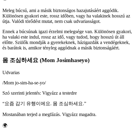
Meleg búcsú, ami a másik biztonságos hazajutásáért aggódik.
Különösen gyakori este, rossz időben, vagy ha valakinek hosszú az
útja. Valódi törődést mutat, nem csak udvariasságot.
Ennek a búcsúnak igazi érzelmi melegsége van. Különösen gyakori,
ha valaki este indul, rossz az idő, vagy tudod, hogy hosszú út áll
előtte. Szülők mondják a gyerekeknek, házigazdák a vendégeknek,
és barátok is, amikor tényleg aggódnak a másik biztonságáért.
몸 조심하세요 (Mom Josimhaseyo)
Udvarias
/
Mom jo-sim-ha-se-yo
/
Szó szerinti jelentés
:
Vigyázz a testedre
“
요즘 감기 유행이에요. 몸 조심하세요.
”
Mostanában terjed a megfázás. Vigyázz magadra.
🌍