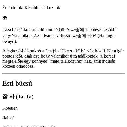
Én indulok. Később találkozunk!
🌍
Laza búcsú konkrét időpont nélkül. A 나중에 jelentése 'később'
vagy 'valamikor'. Az udvarias változat: 나중에 봐요 (Najunge
bwayo).
A legkevésbé konkrét a "majd találkozunk" búcsúk közül. Nem ígér
pontos időt, csak azt, hogy valamikor újra találkoztok. A koreai
megfelelője egy könnyed "majd találkozunk"-nak, amit indulás
közben odadobsz.
Esti búcsú
잘 자 (Jal Ja)
Kötetlen
/
Jal ja
/