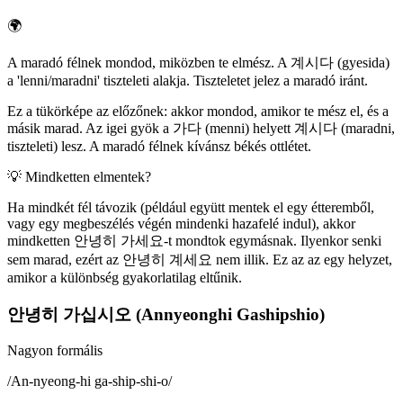
🌍
A maradó félnek mondod, miközben te elmész. A 계시다 (gyesida)
a 'lenni/maradni' tiszteleti alakja. Tiszteletet jelez a maradó iránt.
Ez a tükörképe az előzőnek: akkor mondod, amikor te mész el, és a
másik marad. Az igei gyök a 가다 (menni) helyett 계시다 (maradni,
tiszteleti) lesz. A maradó félnek kívánsz békés ottlétet.
💡
Mindketten elmentek?
Ha mindkét fél távozik (például együtt mentek el egy étteremből,
vagy egy megbeszélés végén mindenki hazafelé indul), akkor
mindketten 안녕히 가세요-t mondtok egymásnak. Ilyenkor senki
sem marad, ezért az 안녕히 계세요 nem illik. Ez az az egy helyzet,
amikor a különbség gyakorlatilag eltűnik.
안녕히 가십시오 (Annyeonghi Gashipshio)
Nagyon formális
/
An-nyeong-hi ga-ship-shi-o
/