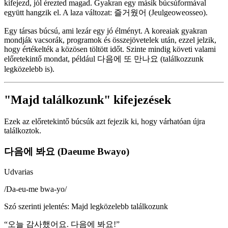
kifejezd, jól érezted magad. Gyakran egy másik búcsúformával
együtt hangzik el. A laza változat: 즐거웠어 (Jeulgeoweosseo).
Egy társas búcsú, ami lezár egy jó élményt. A koreaiak gyakran
mondják vacsorák, programok és összejövetelek után, ezzel jelzik,
hogy értékelték a közösen töltött időt. Szinte mindig követi valami
előretekintő mondat, például 다음에 또 만나요 (találkozzunk
legközelebb is).
"Majd találkozunk" kifejezések
Ezek az előretekintő búcsúk azt fejezik ki, hogy várhatóan újra
találkoztok.
다음에 봐요 (Daeume Bwayo)
Udvarias
/
Da-eu-me bwa-yo
/
Szó szerinti jelentés
:
Majd legközelebb találkozunk
“
오늘 감사했어요. 다음에 봐요!
”