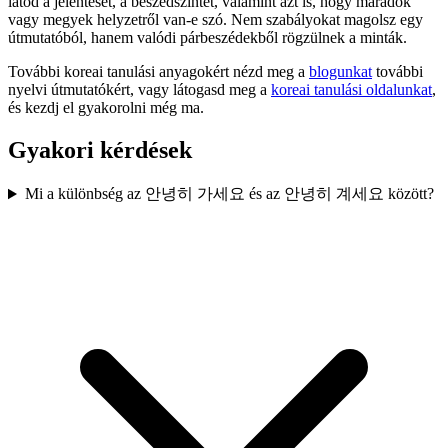
látod a jelentését, a beszédszintet, valamint azt is, hogy maradok
vagy megyek helyzetről van-e szó. Nem szabályokat magolsz egy
útmutatóból, hanem valódi párbeszédekből rögzülnek a minták.
További koreai tanulási anyagokért nézd meg a
blogunkat
további
nyelvi útmutatókért, vagy látogasd meg a
koreai tanulási oldalunkat
,
és kezdj el gyakorolni még ma.
Gyakori kérdések
Mi a különbség az 안녕히 가세요 és az 안녕히 계세요 között?