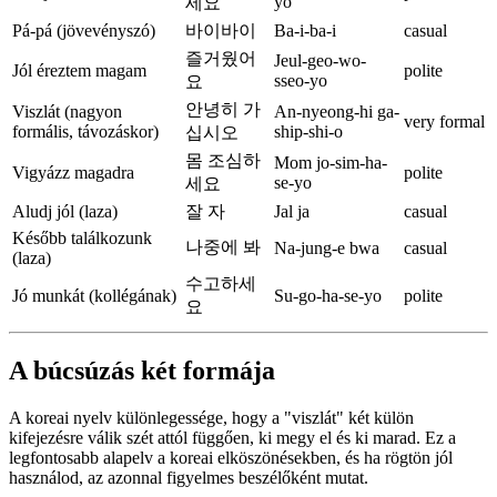
yo
세요
Pá-pá (jövevényszó)
바이바이
Ba-i-ba-i
casual
즐거웠어
Jeul-geo-wo-
Jól éreztem magam
polite
sseo-yo
요
안녕히 가
Viszlát (nagyon
An-nyeong-hi ga-
very formal
formális, távozáskor)
ship-shi-o
십시오
몸 조심하
Mom jo-sim-ha-
Vigyázz magadra
polite
se-yo
세요
Aludj jól (laza)
잘 자
Jal ja
casual
Később találkozunk
나중에 봐
Na-jung-e bwa
casual
(laza)
수고하세
Jó munkát (kollégának)
Su-go-ha-se-yo
polite
요
A búcsúzás két formája
A koreai nyelv különlegessége, hogy a "viszlát" két külön
kifejezésre válik szét attól függően, ki megy el és ki marad. Ez a
legfontosabb alapelv a koreai elköszönésekben, és ha rögtön jól
használod, az azonnal figyelmes beszélőként mutat.