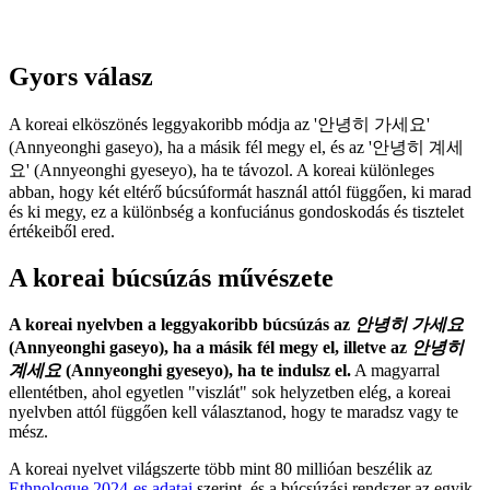
Gyors válasz
A koreai elköszönés leggyakoribb módja az '안녕히 가세요'
(Annyeonghi gaseyo), ha a másik fél megy el, és az '안녕히 계세
요' (Annyeonghi gyeseyo), ha te távozol. A koreai különleges
abban, hogy két eltérő búcsúformát használ attól függően, ki marad
és ki megy, ez a különbség a konfuciánus gondoskodás és tisztelet
értékeiből ered.
A koreai búcsúzás művészete
A koreai nyelvben a leggyakoribb búcsúzás az
안녕히 가세요
(Annyeonghi gaseyo), ha a másik fél megy el, illetve az
안녕히
계세요
(Annyeonghi gyeseyo), ha te indulsz el.
A magyarral
ellentétben, ahol egyetlen "viszlát" sok helyzetben elég, a koreai
nyelvben attól függően kell választanod, hogy te maradsz vagy te
mész.
A koreai nyelvet világszerte több mint 80 millióan beszélik az
Ethnologue 2024-es adatai
szerint, és a búcsúzási rendszer az egyik