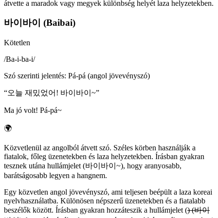
átvette a maradok vagy megyek különbség helyét laza helyzetekben.
바이바이 (Baibai)
Kötetlen
/
Ba-i-ba-i
/
Szó szerinti jelentés
:
Pá-pá (angol jövevényszó)
“
오늘 재밌었어! 바이바이~
”
Ma jó volt! Pá-pá~
🌍
Közvetlenül az angolból átvett szó. Széles körben használják a
fiatalok, főleg üzenetekben és laza helyzetekben. Írásban gyakran
tesznek utána hullámjelet (바이바이~), hogy aranyosabb,
barátságosabb legyen a hangnem.
Egy közvetlen angol jövevényszó, ami teljesen beépült a laza koreai
nyelvhasználatba. Különösen népszerű üzenetekben és a fiatalabb
beszélők között. Írásban gyakran hozzáteszik a hullámjelet (
) (바이