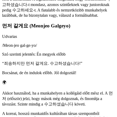
고하셨습니다-t mondasz, azonos szintűeknek vagy junioroknak
pedig 수고하세요-t. A fiatalabb és nemzetközibb munkahelyek
lazábbak, de ha bizonytalan vagy, válaszd a formálisabbat.
먼저 갈게요 (Meonjeo Galgeyo)
Udvarias
/
Meon-jeo gal-ge-yo
/
Szó szerinti jelentés
:
Én megyek előbb
“
죄송하지만 먼저 갈게요. 수고하셨습니다!
”
Bocsánat, de én indulok előbb. Jól dolgoztál!
🌍
Akkor használod, ha a munkahelyen a kollégáid előtt mész el. A 먼
저 (először) jelzi, hogy mások még dolgoznak, és finomítja a
távozást. Szinte mindig a 수고하셨습니다 követi.
A koreai, hosszú munkaidős kultúrában társas szempontból