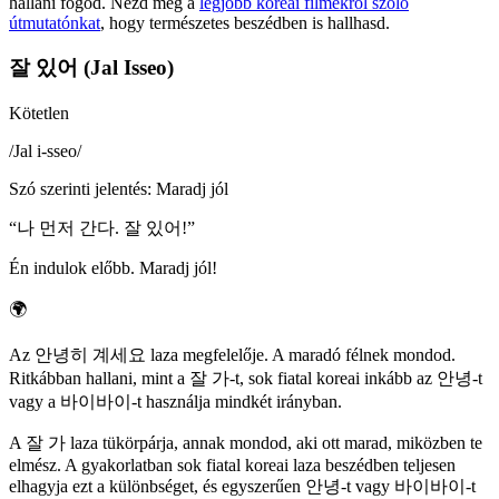
hallani fogod. Nézd meg a
legjobb koreai filmekről szóló
útmutatónkat
, hogy természetes beszédben is hallhasd.
잘 있어 (Jal Isseo)
Kötetlen
/
Jal i-sseo
/
Szó szerinti jelentés
:
Maradj jól
“
나 먼저 간다. 잘 있어!
”
Én indulok előbb. Maradj jól!
🌍
Az 안녕히 계세요 laza megfelelője. A maradó félnek mondod.
Ritkábban hallani, mint a 잘 가-t, sok fiatal koreai inkább az 안녕-t
vagy a 바이바이-t használja mindkét irányban.
A 잘 가 laza tükörpárja, annak mondod, aki ott marad, miközben te
elmész. A gyakorlatban sok fiatal koreai laza beszédben teljesen
elhagyja ezt a különbséget, és egyszerűen 안녕-t vagy 바이바이-t