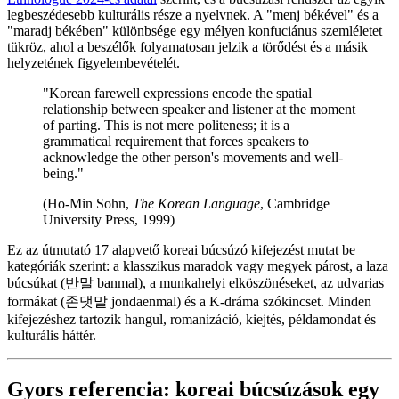
legbeszédesebb kulturális része a nyelvnek. A "menj békével" és a
"maradj békében" különbsége egy mélyen konfuciánus szemléletet
tükröz, ahol a beszélők folyamatosan jelzik a törődést és a másik
helyzetének figyelembevételét.
"Korean farewell expressions encode the spatial
relationship between speaker and listener at the moment
of parting. This is not mere politeness; it is a
grammatical requirement that forces speakers to
acknowledge the other person's movements and well-
being."
(Ho-Min Sohn,
The Korean Language
, Cambridge
University Press, 1999)
Ez az útmutató 17 alapvető koreai búcsúzó kifejezést mutat be
kategóriák szerint: a klasszikus maradok vagy megyek párost, a laza
búcsúkat (반말 banmal), a munkahelyi elköszönéseket, az udvarias
formákat (존댓말 jondaenmal) és a K-dráma szókincset. Minden
kifejezéshez tartozik hangul, romanizáció, kiejtés, példamondat és
kulturális háttér.
Gyors referencia: koreai búcsúzások egy