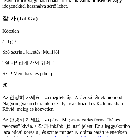
testvéreknek vagy nálad fiatalabbaknak valók. Idősekkel vagy
idegenekkel használva sértő lehet.
잘 가 (Jal Ga)
Kötetlen
/
Jal ga
/
Szó szerinti jelentés
:
Menj jól
“
잘 가! 집에 가서 쉬어.
”
Szia! Menj haza és pihenj.
🌍
Az 안녕히 가세요 laza megfelelője. A távozó félnek mondod.
Nagyon gyakori barátok, osztálytársak között és K-drámákban.
Rövid, meleg és közvetlen.
Az 안녕히 가세요 laza párja. Míg az udvarias forma "békés
távozást" kíván, a 잘 가 inkább "jó utat" jelent. Ez a leggyakoribb
laza búcsú koreaiul, és szinte minden K-dráma baráti jelenetében