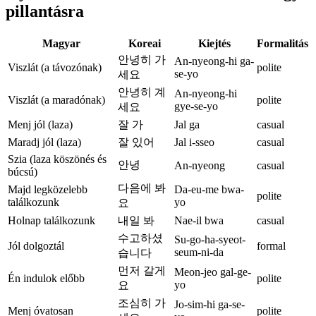
pillantásra
Magyar
Koreai
Kiejtés
Formalitás
안녕히 가
An-nyeong-hi ga-
Viszlát (a távozónak)
polite
se-yo
세요
안녕히 계
An-nyeong-hi
Viszlát (a maradónak)
polite
gye-se-yo
세요
Menj jól (laza)
잘 가
Jal ga
casual
Maradj jól (laza)
잘 있어
Jal i-sseo
casual
Szia (laza köszönés és
안녕
An-nyeong
casual
búcsú)
다음에 봐
Majd legközelebb
Da-eu-me bwa-
polite
találkozunk
yo
요
Holnap találkozunk
내일 봐
Nae-il bwa
casual
수고하셨
Su-go-ha-syeot-
Jól dolgoztál
formal
seum-ni-da
습니다
먼저 갈게
Meon-jeo gal-ge-
Én indulok előbb
polite
yo
요
조심히 가
Jo-sim-hi ga-se-
Menj óvatosan
polite