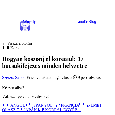
Wordy
Tanulás
Blog
← Vissza a blogra
🇰🇷
Koreai
Hogyan köszönj el koreaiul: 17
búcsúkifejezés minden helyzetre
Szerző: Sandor
Frissítve: 2026. augusztus 6.
⏱
9 perc olvasás
Készen állsz?
Válassz nyelvet a kezdéshez!
🇬🇧
ANGOL
🇪🇸
SPANYOL
🇫🇷
FRANCIA
🇩🇪
NÉMET
🇮🇹
OLASZ
🇯🇵
JAPÁN
🇰🇷
KOREAI
+
EGYÉB...