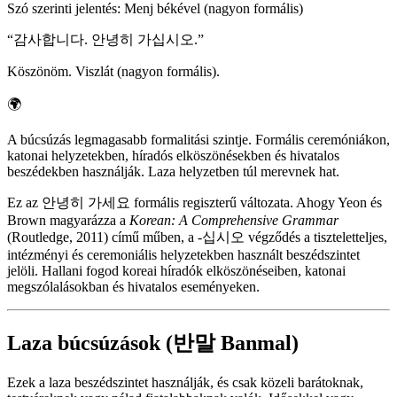
Szó szerinti jelentés
:
Menj békével (nagyon formális)
“
감사합니다. 안녕히 가십시오.
”
Köszönöm. Viszlát (nagyon formális).
🌍
A búcsúzás legmagasabb formalitási szintje. Formális ceremóniákon,
katonai helyzetekben, híradós elköszönésekben és hivatalos
beszédekben használják. Laza helyzetben túl merevnek hat.
Ez az 안녕히 가세요 formális regiszterű változata. Ahogy Yeon és
Brown magyarázza a
Korean: A Comprehensive Grammar
(Routledge, 2011) című műben, a -십시오 végződés a tiszteletteljes,
intézményi és ceremoniális helyzetekben használt beszédszintet
jelöli. Hallani fogod koreai híradók elköszönéseiben, katonai
megszólalásokban és hivatalos eseményeken.
Laza búcsúzások (반말 Banmal)
Ezek a laza beszédszintet használják, és csak közeli barátoknak,