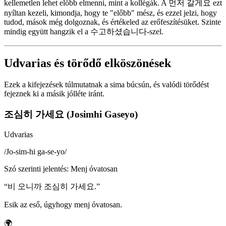
kellemetlen lehet előbb elmenni, mint a kollégák. A 먼저 갈게요 ezt
nyíltan kezeli, kimondja, hogy te "előbb" mész, és ezzel jelzi, hogy
tudod, mások még dolgoznak, és értékeled az erőfeszítésüket. Szinte
mindig együtt hangzik el a 수고하셨습니다-szel.
Udvarias és törődő elköszönések
Ezek a kifejezések túlmutatnak a sima búcsún, és valódi törődést
fejeznek ki a másik jólléte iránt.
조심히 가세요 (Josimhi Gaseyo)
Udvarias
/
Jo-sim-hi ga-se-yo
/
Szó szerinti jelentés
:
Menj óvatosan
“
비 오니까 조심히 가세요.
”
Esik az eső, úgyhogy menj óvatosan.
🌍