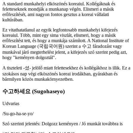
A standard munkahelyi elköszönés koreaiul. Kollégáknak és
feletteseknek mondják a munkanap végén. Elismeri a másik
erőfeszítését, ami nagyon fontos gesztus a koreai vállalati
kultúrában.
Ez vitathatatlanul az egyik legfontosabb munkahelyi kifejezés
koreaiul. Több, mint egy sima viszlát, elismeri, hogy a másik
erőfeszítést tett, és hogy a munkája számított. A National Institute of
Korean Language (국립국어원) szerint a 수고 fáradozást vagy
munkával járó megterhelést jelent, a kifejezés szó szerint pedig azt,
hogy "keményen dolgoztál".
A tiszteleti -셨- jelölő miatt felettesekhez és kollégákhoz is illik. Ez a
szokásos nap végi elköszönés koreai irodákban, gyárakban és
bármilyen közös munkakörnyezetben.
수고하세요 (Sugohaseyo)
Udvarias
/
Su-go-ha-se-yo
/
Szó szerinti jelentés
:
Dolgozz keményen / Jó munkát továbbra is