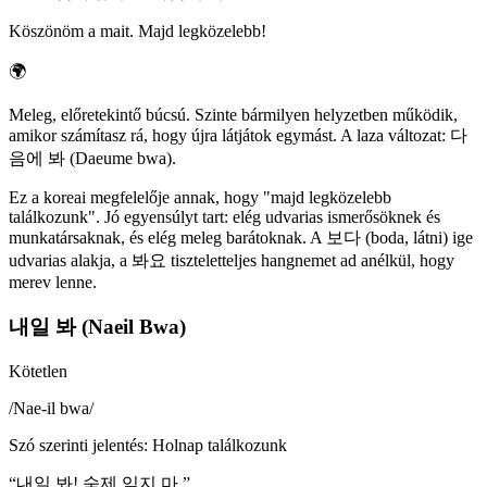
Köszönöm a mait. Majd legközelebb!
🌍
Meleg, előretekintő búcsú. Szinte bármilyen helyzetben működik,
amikor számítasz rá, hogy újra látjátok egymást. A laza változat: 다
음에 봐 (Daeume bwa).
Ez a koreai megfelelője annak, hogy "majd legközelebb
találkozunk". Jó egyensúlyt tart: elég udvarias ismerősöknek és
munkatársaknak, és elég meleg barátoknak. A 보다 (boda, látni) ige
udvarias alakja, a 봐요 tiszteletteljes hangnemet ad anélkül, hogy
merev lenne.
내일 봐 (Naeil Bwa)
Kötetlen
/
Nae-il bwa
/
Szó szerinti jelentés
:
Holnap találkozunk
“
내일 봐! 숙제 잊지 마.
”