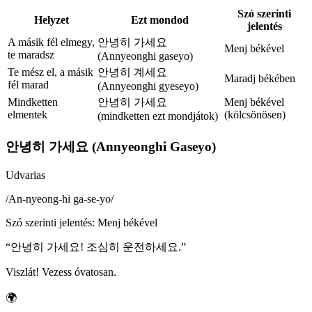
Szó szerinti
Helyzet
Ezt mondod
jelentés
A másik fél elmegy,
안녕히 가세요
Menj békével
te maradsz
(Annyeonghi gaseyo)
Te mész el, a másik
안녕히 계세요
Maradj békében
fél marad
(Annyeonghi gyeseyo)
Mindketten
안녕히 가세요
Menj békével
elmentek
(kölcsönösen)
(mindketten ezt mondjátok)
안녕히 가세요 (Annyeonghi Gaseyo)
Udvarias
/
An-nyeong-hi ga-se-yo
/
Szó szerinti jelentés
:
Menj békével
“
안녕히 가세요! 조심히 운전하세요.
”
Viszlát! Vezess óvatosan.
🌍