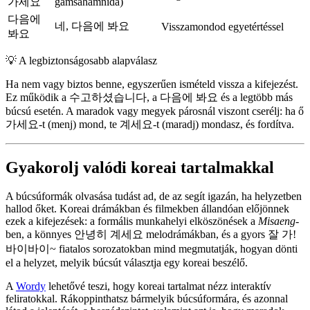
가세요
gamsahamnida)
다음에
네, 다음에 봐요
Visszamondod egyetértéssel
봐요
💡
A legbiztonságosabb alapválasz
Ha nem vagy biztos benne, egyszerűen ismételd vissza a kifejezést.
Ez működik a 수고하셨습니다, a 다음에 봐요 és a legtöbb más
búcsú esetén. A maradok vagy megyek párosnál viszont cserélj: ha ő
가세요-t (menj) mond, te 계세요-t (maradj) mondasz, és fordítva.
Gyakorolj valódi koreai tartalmakkal
A búcsúformák olvasása tudást ad, de az segít igazán, ha helyzetben
hallod őket. Koreai drámákban és filmekben állandóan előjönnek
ezek a kifejezések: a formális munkahelyi elköszönések a
Misaeng
-
ben, a könnyes 안녕히 계세요 melodrámákban, és a gyors 잘 가!
바이바이~ fiatalos sorozatokban mind megmutatják, hogyan dönti
el a helyzet, melyik búcsút választja egy koreai beszélő.
A
Wordy
lehetővé teszi, hogy koreai tartalmat nézz interaktív
feliratokkal. Rákoppinthatsz bármelyik búcsúformára, és azonnal