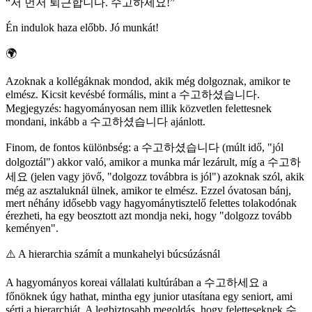
“
저 먼저 퇴근합니다. 수고하세요!
”
Én indulok haza előbb. Jó munkát!
🌍
Azoknak a kollégáknak mondod, akik még dolgoznak, amikor te
elmész. Kicsit kevésbé formális, mint a 수고하셨습니다.
Megjegyzés: hagyományosan nem illik közvetlen felettesnek
mondani, inkább a 수고하셨습니다 ajánlott.
Finom, de fontos különbség: a 수고하셨습니다 (múlt idő, "jól
dolgoztál") akkor való, amikor a munka már lezárult, míg a 수고하
세요 (jelen vagy jövő, "dolgozz továbbra is jól") azoknak szól, akik
még az asztaluknál ülnek, amikor te elmész. Ezzel óvatosan bánj,
mert néhány idősebb vagy hagyománytisztelő felettes tolakodónak
érezheti, ha egy beosztott azt mondja neki, hogy "dolgozz tovább
keményen".
⚠️
A hierarchia számít a munkahelyi búcsúzásnál
A hagyományos koreai vállalati kultúrában a 수고하세요 a
főnöknek úgy hathat, mintha egy junior utasítana egy seniort, ami
sérti a hierarchiát. A legbiztosabb megoldás, hogy feletteseknek 수