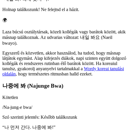
Holnap találkozunk! Ne felejtsd el a házit.
🌍
Laza búcsú osztálytársak, közeli kollégák vagy barátok között, akik
másnap találkoznak. Az udvarias változat: 내일 봐요 (Naeil
bwayo).
Egyszerű és közvetlen, akkor használod, ha tudod, hogy másnap
látjátok egymást. Alap kifejezés diákok, napi szinten együtt dolgozó
kollégák és rendszeres rutinban élő barátok között. Ha koreaiul
tanulsz, gyakorolj anyanyelvi tartalmakkal a
Wordy koreai tanulási
oldalán
, hogy természetes ritmusban halld ezeket.
나중에 봐 (Najunge Bwa)
Kötetlen
/
Na-jung-e bwa
/
Szó szerinti jelentés
:
Később találkozunk
“
나 먼저 간다. 나중에 봐!
”