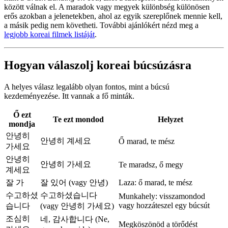
között válnak el. A maradok vagy megyek különbség különösen
erős azokban a jelenetekben, ahol az egyik szereplőnek mennie kell,
a másik pedig nem követheti. További ajánlókért nézd meg a
legjobb koreai filmek listáját
.
Hogyan válaszolj koreai búcsúzásra
A helyes válasz legalább olyan fontos, mint a búcsú
kezdeményezése. Itt vannak a fő minták.
Ő ezt
Te ezt mondod
Helyzet
mondja
안녕히
안녕히 계세요
Ő marad, te mész
가세요
안녕히
안녕히 가세요
Te maradsz, ő megy
계세요
잘 가
잘 있어 (vagy 안녕)
Laza: ő marad, te mész
수고하셨
수고하셨습니다
Munkahely: visszamondod
vagy hozzáteszel egy búcsút
습니다
(vagy 안녕히 가세요)
조심히
네, 감사합니다 (Ne,
Megköszönöd a törődést