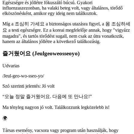
Egészségre és jóllétre fókuszáló búcsú. Gyakori
influenzaszezonban, ha valaki beteg volt, vagy általános, törődő
elköszönésként, amikor egy ideig nem találkoztok.
Míg a 조심히 가세요 a biztonságos utazásra figyel, a 몸 조심하세
요 a testi egészségre. Ez a koreai megfelelője annak, hogy "vigyázz
magadra", és tartós törődést sugall, nem csak az útra vonatkozik,
hanem az általános jóllétre a következő találkozásig.
즐거웠어요 (Jeulgeoweosseoyo)
Udvarias
/
Jeul-geo-wo-sseo-yo
/
Szó szerinti jelentés
:
Jó volt
“
오늘 정말 즐거웠어요. 다음에 또 만나요!
”
Ma tényleg nagyon jó volt. Találkozzunk legközelebb is!
🌍
Társas esemény, vacsora vagy program után használják, hogy