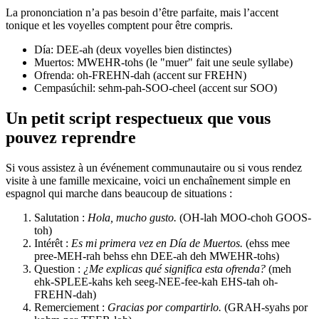
La prononciation n’a pas besoin d’être parfaite, mais l’accent
tonique et les voyelles comptent pour être compris.
Día: DEE-ah (deux voyelles bien distinctes)
Muertos: MWEHR-tohs (le "muer" fait une seule syllabe)
Ofrenda: oh-FREHN-dah (accent sur FREHN)
Cempasúchil: sehm-pah-SOO-cheel (accent sur SOO)
Un petit script respectueux que vous
pouvez reprendre
Si vous assistez à un événement communautaire ou si vous rendez
visite à une famille mexicaine, voici un enchaînement simple en
espagnol qui marche dans beaucoup de situations :
Salutation :
Hola, mucho gusto.
(OH-lah MOO-choh GOOS-
toh)
Intérêt :
Es mi primera vez en Día de Muertos.
(ehss mee
pree-MEH-rah behss ehn DEE-ah deh MWEHR-tohs)
Question :
¿Me explicas qué significa esta ofrenda?
(meh
ehk-SPLEE-kahs keh seeg-NEE-fee-kah EHS-tah oh-
FREHN-dah)
Remerciement :
Gracias por compartirlo.
(GRAH-syahs por