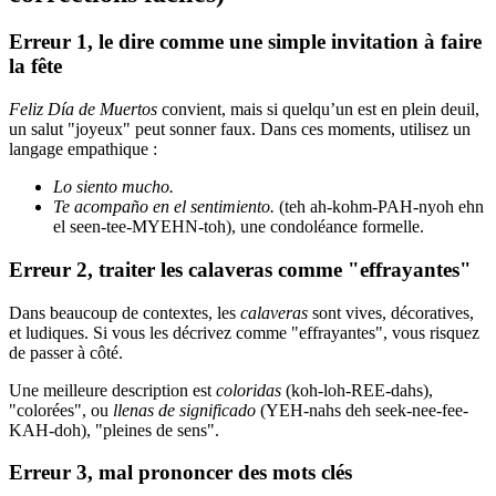
Erreur 1, le dire comme une simple invitation à faire
la fête
Feliz Día de Muertos
convient, mais si quelqu’un est en plein deuil,
un salut "joyeux" peut sonner faux. Dans ces moments, utilisez un
langage empathique :
Lo siento mucho.
Te acompaño en el sentimiento.
(teh ah-kohm-PAH-nyoh ehn
el seen-tee-MYEHN-toh), une condoléance formelle.
Erreur 2, traiter les calaveras comme "effrayantes"
Dans beaucoup de contextes, les
calaveras
sont vives, décoratives,
et ludiques. Si vous les décrivez comme "effrayantes", vous risquez
de passer à côté.
Une meilleure description est
coloridas
(koh-loh-REE-dahs),
"colorées", ou
llenas de significado
(YEH-nahs deh seek-nee-fee-
KAH-doh), "pleines de sens".
Erreur 3, mal prononcer des mots clés