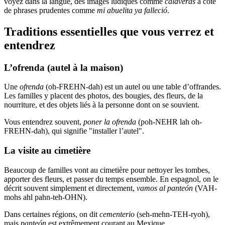
voyez dans la langue, des images ludiques comme
calaveras
à côté
de phrases prudentes comme
mi abuelita ya falleció
.
Traditions essentielles que vous verrez et
entendrez
L’ofrenda (autel à la maison)
Une
ofrenda
(oh-FREHN-dah) est un autel ou une table d’offrandes.
Les familles y placent des photos, des bougies, des fleurs, de la
nourriture, et des objets liés à la personne dont on se souvient.
Vous entendrez souvent,
poner la ofrenda
(poh-NEHR lah oh-
FREHN-dah), qui signifie "installer l’autel".
La visite au cimetière
Beaucoup de familles vont au cimetière pour nettoyer les tombes,
apporter des fleurs, et passer du temps ensemble. En espagnol, on le
décrit souvent simplement et directement,
vamos al panteón
(VAH-
mohs ahl pahn-teh-OHN).
Dans certaines régions, on dit
cementerio
(seh-mehn-TEH-ryoh),
mais
panteón
est extrêmement courant au Mexique.