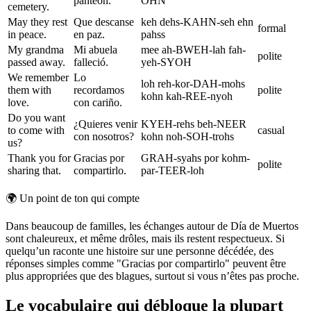
panteón.
OHN
cemetery.
May they rest
Que descanse
keh dehs-KAHN-seh ehn
formal
in peace.
en paz.
pahss
My grandma
Mi abuela
mee ah-BWEH-lah fah-
polite
passed away.
falleció.
yeh-SYOH
We remember
Lo
loh reh-kor-DAH-mohs
them with
recordamos
polite
kohn kah-REE-nyoh
love.
con cariño.
Do you want
¿Quieres venir
KYEH-rehs beh-NEER
to come with
casual
con nosotros?
kohn noh-SOH-trohs
us?
Thank you for
Gracias por
GRAH-syahs por kohm-
polite
sharing that.
compartirlo.
par-TEER-loh
🌍
Un point de ton qui compte
Dans beaucoup de familles, les échanges autour de Día de Muertos
sont chaleureux, et même drôles, mais ils restent respectueux. Si
quelqu’un raconte une histoire sur une personne décédée, des
réponses simples comme "Gracias por compartirlo" peuvent être
plus appropriées que des blagues, surtout si vous n’êtes pas proche.
Le vocabulaire qui débloque la plupart