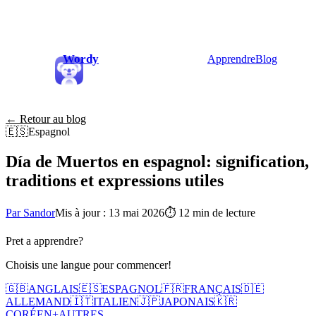
Wordy
Apprendre
Blog
← Retour au blog
🇪🇸
Espagnol
Día de Muertos en espagnol: signification,
traditions et expressions utiles
Par Sandor
Mis à jour : 13 mai 2026
⏱
12 min de lecture
Pret a apprendre?
Choisis une langue pour commencer!
🇬🇧
ANGLAIS
🇪🇸
ESPAGNOL
🇫🇷
FRANÇAIS
🇩🇪
ALLEMAND
🇮🇹
ITALIEN
🇯🇵
JAPONAIS
🇰🇷
CORÉEN
+
AUTRES...