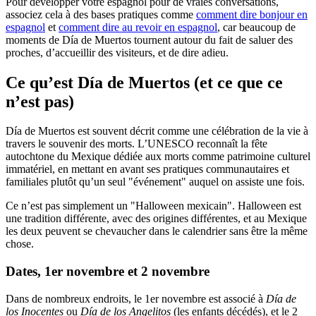
Pour développer votre espagnol pour de vraies conversations,
associez cela à des bases pratiques comme
comment dire bonjour en
espagnol
et
comment dire au revoir en espagnol
, car beaucoup de
moments de Día de Muertos tournent autour du fait de saluer des
proches, d’accueillir des visiteurs, et de dire adieu.
Ce qu’est Día de Muertos (et ce que ce
n’est pas)
Día de Muertos est souvent décrit comme une célébration de la vie à
travers le souvenir des morts. L’UNESCO reconnaît la fête
autochtone du Mexique dédiée aux morts comme patrimoine culturel
immatériel, en mettant en avant ses pratiques communautaires et
familiales plutôt qu’un seul "événement" auquel on assiste une fois.
Ce n’est pas simplement un "Halloween mexicain". Halloween est
une tradition différente, avec des origines différentes, et au Mexique
les deux peuvent se chevaucher dans le calendrier sans être la même
chose.
Dates, 1er novembre et 2 novembre
Dans de nombreux endroits, le 1er novembre est associé à
Día de
los Inocentes
ou
Día de los Angelitos
(les enfants décédés), et le 2