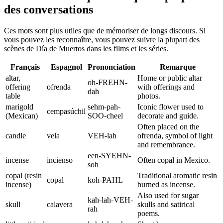
des conversations
Ces mots sont plus utiles que de mémoriser de longs discours. Si
vous pouvez les reconnaître, vous pouvez suivre la plupart des
scènes de Día de Muertos dans les films et les séries.
Français
Espagnol
Prononciation
Remarque
altar,
Home or public altar
oh-FREHN-
offering
ofrenda
with offerings and
dah
table
photos.
marigold
sehm-pah-
Iconic flower used to
cempasúchil
(Mexican)
SOO-cheel
decorate and guide.
Often placed on the
candle
vela
VEH-lah
ofrenda, symbol of light
and remembrance.
een-SYEHN-
incense
incienso
Often copal in Mexico.
soh
copal (resin
Traditional aromatic resin
copal
koh-PAHL
incense)
burned as incense.
Also used for sugar
kah-lah-VEH-
skull
calavera
skulls and satirical
rah
poems.