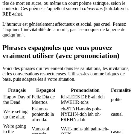
tête de mort en sucre, ou même un court poème satirique, selon le
contexte. Ces poèmes s’appellent souvent
calaveritas
(kah-lah-veh-
REE-tahs).
L’humour est généralement affectueux et social, pas cruel. Pensez
"taquiner l’inévitabilité de la mort", pas "se moquer de la perte de
quelqu’un".
Phrases espagnoles que vous pouvez
vraiment utiliser (avec prononciation)
Voici des phrases qui reviennent dans les salutations, les invitations,
et les conversations respectueuses. Utilisez-les comme briques de
base, puis adaptez-les à votre situation.
Français
Espagnol
Prononciation
Formalité
Happy Day of
Feliz Día de
feh-LEES DEE-ah deh
polite
the Dead.
Muertos.
MWEHR-tohs
Estamos
eh-STAH-mohs poh-
We're setting
poniendo la
NYEHN-doh lah oh-
casual
up the altar.
ofrenda.
FREHN-dah
We're going
Vamos al
VAH-mohs ahl pahn-teh-
to the
casual