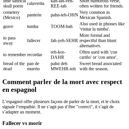
little satirical
kah-lah-veh-
Short humorous verse,
calaverita
skull poem
REE-tah
often written for friends.
cemetery
Very common in
panteón
pahn-teh-OHN
(Mexico)
Mexican Spanish.
Also used in phrases like
grave
tumba
TOOM-bah
'visitar la tumba'.
More formal and
to pass
fallecer
fah-yeh-SEHR
respectful than blunt
away
alternatives.
reh-kor-
Often used with 'con
to remember
recordar
DAHR
cariño' or 'con amor'.
bread of the
pan de
pahn deh
Sweet bread associated
dead
muerto
MWEHR-toh
with the season.
Comment parler de la mort avec respect
en espagnol
L’espagnol offre plusieurs façons de parler de la mort, et le choix
signale l’empathie. Il ne s’agit pas d’être "correct", il s’agit de
s’adapter au moment.
Fallecer vs morir