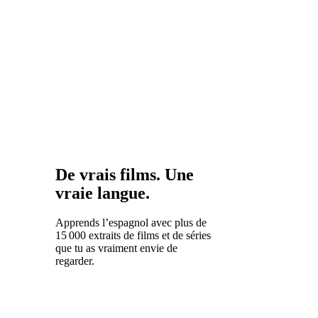
de Papel
et Narcos
ont
prouvé
que les
contenus
en
espagnol
attirent
un public
mondial.
De vrais films. Une
vraie langue.
Apprends l’espagnol avec plus de
15 000 extraits de films et de séries
que tu as vraiment envie de
regarder.