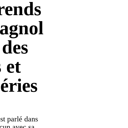
rends
pagnol
 des
 et
éries
st parlé dans
cun avec sa