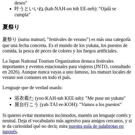
deseo"
叶うといいね (kah-NAH-oo toh EE-neh): "Ojalá se
cumpla"
夏祭り
夏祭り (natsu matsuri, "festivales de verano") es más una categoría
que una fecha concreta. Es el mundo de los yukata, los puestos de
comida, la pesca de peces de colores y los fuegos artificiales.
La Japan National Tourism Organization destaca festivales
importantes y eventos estacionales para viajeros (JNTO, consultado
en 2026). Aunque nunca vayas a uno famoso, los matsuri locales de
verano son comunes en todo el país.
Lenguaje que de verdad usarás:
浴衣着た (yoo-KAH-tah KEE-tah): "Me puse un yukata"
屋台行こう (yah-TAI ee-KOH): "Vamos a los puestos"
Si quieres evitar momentos incómodos, mantén un lenguaje cortés y
neutral. Deja el vocabulario más agresivo para amigos cercanos, y si
te da curiosidad qué no decir, mira
nuestra guía de palabrotas en
japonés
.