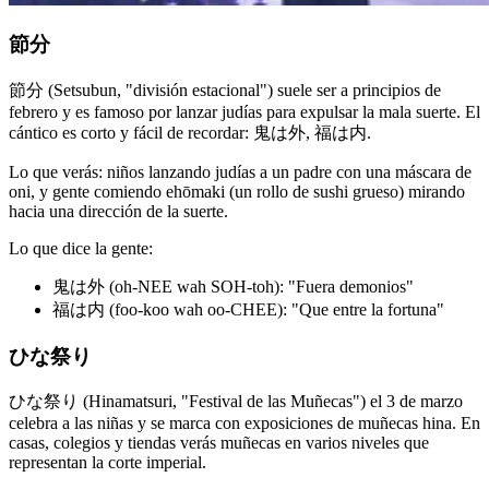
節分
節分 (Setsubun, "división estacional") suele ser a principios de
febrero y es famoso por lanzar judías para expulsar la mala suerte. El
cántico es corto y fácil de recordar: 鬼は外, 福は内.
Lo que verás: niños lanzando judías a un padre con una máscara de
oni, y gente comiendo ehōmaki (un rollo de sushi grueso) mirando
hacia una dirección de la suerte.
Lo que dice la gente:
鬼は外 (oh-NEE wah SOH-toh): "Fuera demonios"
福は内 (foo-koo wah oo-CHEE): "Que entre la fortuna"
ひな祭り
ひな祭り (Hinamatsuri, "Festival de las Muñecas") el 3 de marzo
celebra a las niñas y se marca con exposiciones de muñecas hina. En
casas, colegios y tiendas verás muñecas en varios niveles que
representan la corte imperial.