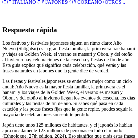
🇮🇹
ITALIANO
🇯🇵
JAPONÉS
🇰🇷
COREANO
+
OTROS...
Respuesta rápida
Los festivos y festivales japoneses siguen un ritmo claro: Año
Nuevo (Shōgatsu) es la gran fiesta familiar, la primavera trae hanami
y viajes en Golden Week, el verano es matsuri y Obon, y del otoño
al invierno hay celebraciones de la cosecha y fiestas de fin de año.
Esta guía explica qué significa cada celebración, qué verás y las
frases naturales en japonés que la gente dice de verdad.
Las fiestas y festivales japoneses se entienden mejor como un ciclo
anual: Año Nuevo es la mayor fiesta familiar, la primavera es el
hanami y los viajes de la Golden Week, el verano es matsuri y
Obon, y del otoño al invierno llegan los eventos de cosecha, los días
culturales y las fiestas de fin de año. Si sabes qué pasa en cada
estación y las pocas frases fijas que la gente repite, puedes seguir la
mayoría de celebraciones sin sentirte perdido.
Japón tiene unos 125 millones de habitantes, y el japonés lo hablan
aproximadamente 123 millones de personas en todo el mundo
(Ethnologue, 27th edition, 2024). Eso significa que oirás estas frases