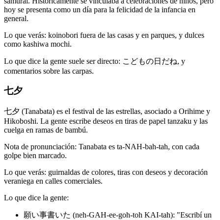
samurái. Históricamente se vinculaba a celebraciones de niños, pero
hoy se presenta como un día para la felicidad de la infancia en
general.
Lo que verás: koinobori fuera de las casas y en parques, y dulces
como kashiwa mochi.
Lo que dice la gente suele ser directo: こどもの日だね, y
comentarios sobre las carpas.
七夕
七夕 (Tanabata) es el festival de las estrellas, asociado a Orihime y
Hikoboshi. La gente escribe deseos en tiras de papel tanzaku y las
cuelga en ramas de bambú.
Nota de pronunciación: Tanabata es ta-NAH-bah-tah, con cada
golpe bien marcado.
Lo que verás: guirnaldas de colores, tiras con deseos y decoración
veraniega en calles comerciales.
Lo que dice la gente:
願い事書いた (neh-GAH-ee-goh-toh KAI-tah): "Escribí un