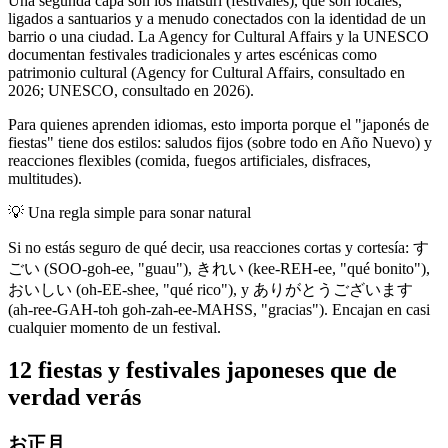
Una segunda capa son los matsuri (festivales), que son locales,
ligados a santuarios y a menudo conectados con la identidad de un
barrio o una ciudad. La Agency for Cultural Affairs y la UNESCO
documentan festivales tradicionales y artes escénicas como
patrimonio cultural (Agency for Cultural Affairs, consultado en
2026; UNESCO, consultado en 2026).
Para quienes aprenden idiomas, esto importa porque el "japonés de
fiestas" tiene dos estilos: saludos fijos (sobre todo en Año Nuevo) y
reacciones flexibles (comida, fuegos artificiales, disfraces,
multitudes).
💡
Una regla simple para sonar natural
Si no estás seguro de qué decir, usa reacciones cortas y cortesía: す
ごい (SOO-goh-ee, "guau"), きれい (kee-REH-ee, "qué bonito"),
おいしい (oh-EE-shee, "qué rico"), y ありがとうございます
(ah-ree-GAH-toh goh-zah-ee-MAHSS, "gracias"). Encajan en casi
cualquier momento de un festival.
12 fiestas y festivales japoneses que de
verdad verás
お正月