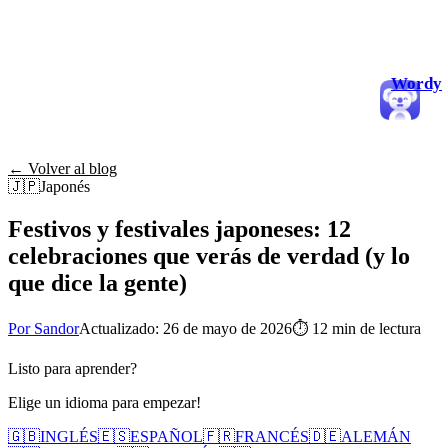
Wordy
← Volver al blog
🇯🇵
Japonés
Festivos y festivales japoneses: 12
celebraciones que verás de verdad (y lo
que dice la gente)
Por Sandor
Actualizado: 26 de mayo de 2026
⏱
12 min de lectura
Listo para aprender?
Elige un idioma para empezar!
🇬🇧
INGLÉS
🇪🇸
ESPAÑOL
🇫🇷
FRANCÉS
🇩🇪
ALEMÁN