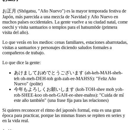
お正月 (Shōgatsu, "Año Nuevo") es la mayor temporada festiva de
Japón, más parecida a una mezcla de Navidad y Año Nuevo en
muchos países occidentales. La gente vuelve a su ciudad natal, come
osechi y visita santuarios o templos para el hatsumōde (primera
visita del año).
Lo que verás en los medios: cenas familiares, estaciones abarrotadas,
visitas a santuarios y personajes diciendo saludos formales a
compañeros de trabajo.
Lo que dice la gente:
あけましておめでとうございます (ah-keh-MAH-sheh-
teh oh-meh-DEH-toh goh-zah-ee-MAHSS): "Feliz Año
Nuevo" (polite)
今年もよろしくお願いします (koh-TOH-shee moh yoh-
roh-SHEE-koo oh-neh-GAH-ee-shee-mahss): "Cuida de mí
este año también" (una frase fija para las relaciones)
Si quieres reconocer el ritmo del japonés formal, esta es una gran
época para practicar, porque las mismas frases se repiten en series y
en la vida real.