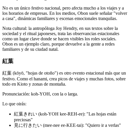
No es un único festivo nacional, pero afecta mucho a los viajes y a
los horarios de empresas. En los medios, Obon suele señalar "volver
a casa", dinámicas familiares y escenas emocionales tranquilas.
Nota cultural: la antropóloga Joy Hendry, en sus textos sobre la
sociedad y el ritual japoneses, trata las observancias estacionales
como un lugar clave donde se hacen visibles los roles sociales.
Obon es un ejemplo claro, porque devuelve a la gente a redes
familiares y de su ciudad natal.
紅葉
紅葉 (kōyō, "hojas de otoño") es otro evento estacional más que un
festivo. Como el hanami, crea picos de viajes y muchas fotos, sobre
todo en Kioto y zonas de montaña.
Pronunciación: koh-YOH, con la o larga.
Lo que oirás:
紅葉きれい (koh-YOH kee-REH-ee): "Las hojas están
preciosas"
見に行きたい (mee-nee ee-KEE-tai): "Quiero ir a verlas"