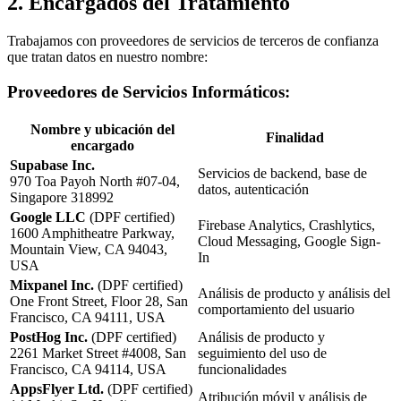
2. Encargados del Tratamiento
Trabajamos con proveedores de servicios de terceros de confianza
que tratan datos en nuestro nombre:
Proveedores de Servicios Informáticos:
Nombre y ubicación del
Finalidad
encargado
Supabase Inc.
Servicios de backend, base de
970 Toa Payoh North #07-04,
datos, autenticación
Singapore 318992
Google LLC
(DPF certified)
Firebase Analytics, Crashlytics,
1600 Amphitheatre Parkway,
Cloud Messaging, Google Sign-
Mountain View, CA 94043,
In
USA
Mixpanel Inc.
(DPF certified)
Análisis de producto y análisis del
One Front Street, Floor 28, San
comportamiento del usuario
Francisco, CA 94111, USA
PostHog Inc.
(DPF certified)
Análisis de producto y
2261 Market Street #4008, San
seguimiento del uso de
Francisco, CA 94114, USA
funcionalidades
AppsFlyer Ltd.
(DPF certified)
Atribución móvil y análisis de