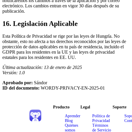
notificaremos los cambios a través de la aplicación y por correo
electrónico. Los cambios entran en vigor 30 días después de su
publicación.
16. Legislación Aplicable
Esta Política de Privacidad se rige por las leyes de Hungría. No
obstante, esto no afecta a tus derechos reconocidos por las leyes de
protección de datos aplicables en tu país de residencia, incluido el
GDPR para los residentes en la UE y las leyes de privacidad
estatales para los residentes en EE. UU.
Última actualización: 13 de enero de 2025
Versión: 1.0
Aprobado por:
Sándor
ID del documento:
WORDY-PRIVACY-EN-2025-01
Producto
Legal
Soporte
Aprender
Política de
Sopo
Blog
Privacidad
Cont
Quiénes
Términos
somos
de Servicio