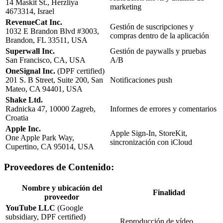
14 Maskit St., Herzliya
marketing
4673314, Israel
RevenueCat Inc.
Gestión de suscripciones y
1032 E Brandon Blvd #3003,
compras dentro de la aplicación
Brandon, FL 33511, USA
Superwall Inc.
Gestión de paywalls y pruebas
San Francisco, CA, USA
A/B
OneSignal Inc.
(DPF certified)
201 S. B Street, Suite 200, San
Notificaciones push
Mateo, CA 94401, USA
Shake Ltd.
Radnicka 47, 10000 Zagreb,
Informes de errores y comentarios
Croatia
Apple Inc.
Apple Sign-In, StoreKit,
One Apple Park Way,
sincronización con iCloud
Cupertino, CA 95014, USA
Proveedores de Contenido:
Nombre y ubicación del
Finalidad
proveedor
YouTube LLC
(Google
subsidiary, DPF certified)
Reproducción de vídeo